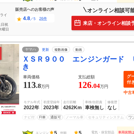
販売店へのお客様の声
オンライン相談可
ライ
4.8
26件
／5
来店・オンライン相談
土日祝
木曜日
ヤマハ
更新
複数画像
動画
ＸＳＲ９００ エンジンガード 
き
グ
車両価格
支払総額
付
113
126
.8
.04
万円
万円
中古
モデル年式
初度登録年
走行距離
車検/自賠責
修復歴
2022年
2023年
4262Km
車検無し
なし
ナビ付
FI車
通販可
ノーマル車
セキュリティシステム
ワ
5
5
電気・保安部品
車両状態
エンジン
外観