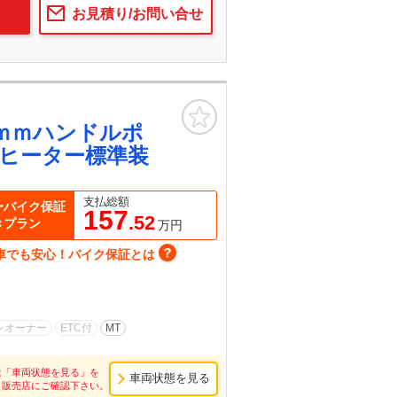
お見積り/お問い合せ
お気に入り
ｍｍハンドルポ
ヒーター標準装
支払総額
ーバイク保証
157
.52
きプラン
万円
車でも安心！バイク保証とは
ンオーナー
ETC付
MT
は「車両状態を見る」を
車両状態を見る
し販売店にご確認下さい。