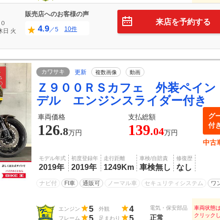
販売店へのお客様の声
来店を予約する
０
4.9
10件
／5
休日
火
カワサキ
更新
複数画像
動画
Ｚ９００ＲＳカフェ 外装ペイン
デル エンジンスライダー付き
グ
車両価格
支払総額
付
126
139
.8
.04
万円
万円
中古
モデル年式
初度登録年
走行距離
車検/自賠責
修復歴
2019年
2019年
1249Km
車検無し
なし
ナビ付
FI車
通販可
ノーマル車
セキュリティシステム
ワ
5
4
電気・保安部品
車両状態
エンジン
外観
クリック
5
5
正常
フレーム
足まわり