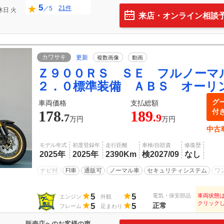
5
21件
／5
休日
火
来店・オンライン相談
カワサキ
更新
複数画像
動画
Ｚ９００ＲＳ ＳＥ フルノーマ
２．０標準装備 ＡＢＳ オーリ
グ
車両価格
支払総額
付
178
189
.7
.9
万円
万円
中古
モデル年式
初度登録年
走行距離
車検/自賠責
修復歴
2025年
2025年
2390Km
検2027/09
なし
ナビ付
FI車
通販可
ノーマル車
セキュリティシステム
ワ
5
5
電気・保安部品
車両状態
エンジン
外観
クリック
5
5
正常
フレーム
足まわり
販売店へのお客様の声