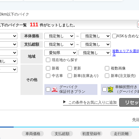
00km以下のバイク
111
以下のバイク一覧
件がヒットしました。
本体価格
～
ASKを含め
支払総額
～
複数エリアを選
る
地域
現在地から探す
新着
更新
複数画像
中古車
新車(在庫あり)
新車(注文販売)
その他
グーバイク
車輌状態付き
保証付きプラン
（グーバイク
この条件をお気に入りに追加
先
車両価格
支払総額
初度登録年
走行距離
す