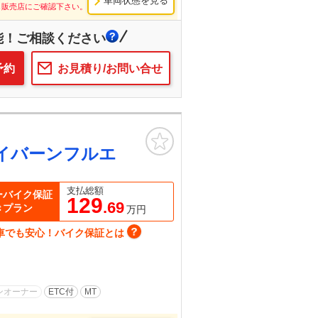
車両状態を見る
し販売店にご確認下さい。
能！ご相談ください
予約
お見積り/お問い合せ
お気に入り
イバーンフルエ
支払総額
ーバイク保証
129
.69
きプラン
万円
車でも安心！バイク保証とは
ンオーナー
ETC付
MT