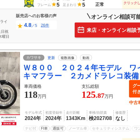
クリック
5
5
正常
フレーム
足まわり
販売店へのお客様の声
オンライン相談可
ライ
4.8
26件
／5
来店・オンライン相談
土日祝
木曜日
カワサキ
更新
複数画像
動画
Ｗ８００ ２０２４年モデル ワ
キマフラー ２カメドラレコ装備
グ
車両価格
支払総額
付
118
125
.87
万円
万円
中古
モデル年式
初度登録年
走行距離
車検/自賠責
修復歴
2024年
2024年
1343Km
検2027/08
なし
ナビ付
FI車
通販可
ノーマル車
セキュリティシステム
ワ