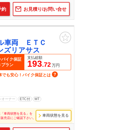
予約
お見積り/お問い合せ
お気に入り
ル車両 ＥＴＣ
ンズリアサス
支払総額
ーバイク保証
193
.72
きプラン
万円
車でも安心！バイク保証とは
ンオーナー
ETC付
MT
は「車両状態を見る」を
車両状態を見る
し販売店にご確認下さい。