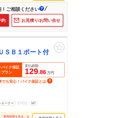
能！ご相談ください
予約
お見積り/お問い合せ
お気に入り
ＵＳＢ１ポート付
支払総額
ーバイク保証
129
.86
きプラン
万円
車でも安心！バイク保証とは
ンオーナー
ETC付
MT
は「車両状態を見る」を