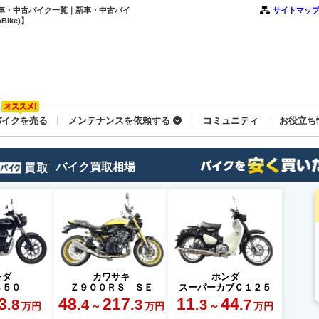
新車・中古バイク一覧｜新車・中古バイ
サイトマッ
ike)】
バイクを売る
メンテナンスを依頼する
コミュニティ
お役立ち
バイク買取相場
ンダ
カワサキ
ホンダ
３５０
Ｚ９００ＲＳ ＳＥ
スーパーカブＣ１２５
3
48
217
11
44
.8
.4
.3
.3
.7
～
～
万円
万円
万円