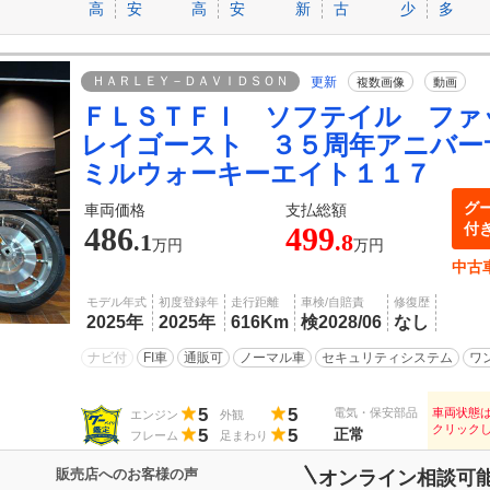
高
安
高
安
新
古
少
多
ＨＡＲＬＥＹ－ＤＡＶＩＤＳＯＮ
更新
複数画像
動画
ＦＬＳＴＦＩ ソフテイル ファ
レイゴースト ３５周年アニバ
ミルウォーキーエイト１１７
グ
車両価格
支払総額
付
486
499
.1
.8
万円
万円
中古
モデル年式
初度登録年
走行距離
車検/自賠責
修復歴
2025年
2025年
616Km
検2028/06
なし
ナビ付
FI車
通販可
ノーマル車
セキュリティシステム
ワ
5
5
電気・保安部品
車両状態
エンジン
外観
クリック
5
5
正常
フレーム
足まわり
販売店へのお客様の声
オンライン相談可