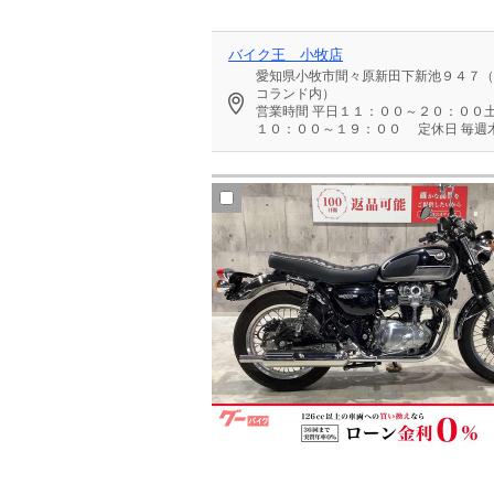
バイク王 小牧店
愛知県小牧市間々原新田下新池９４７（
コランド内）
営業時間
平日１１：００～２０：００
１０：００～１９：００
定休日
毎週