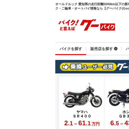
オールドルック 愛知県の走行距離5000km以下の
ク・二輪車・オートバイ情報なら【グーバイク(GooB
バイクを探す
販売店を探す
ヤマハ
ホ
ＳＲ４００
ＧＢ
2
61
6
4
.1
.1
.5
～
～
万円