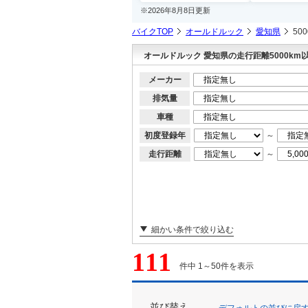
※2026年8月8日更新
バイクTOP
オールドルック
愛知県
50
オールドルック 愛知県の走行距離5000km
メーカー
排気量
車種
初度登録年
～
走行距離
～
細かい条件で絞り込む
111
件中 1～50件を表示
並び替え
デフォルトの並びに戻