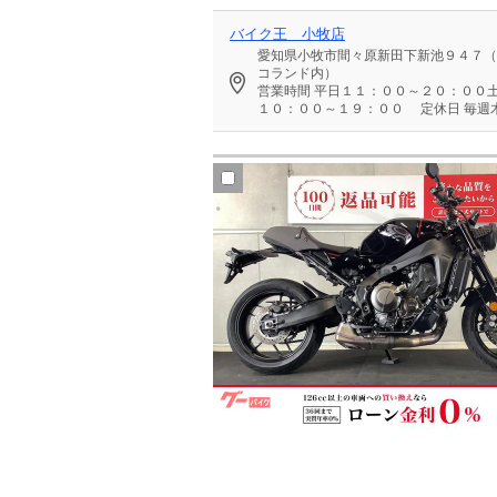
バイク王 小牧店
愛知県小牧市間々原新田下新池９４７（
コランド内）
営業時間
平日１１：００～２０：００
１０：００～１９：００
定休日
毎週