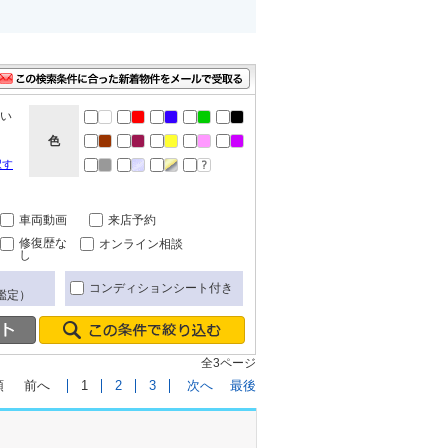
ない
色
択す
車両動画
来店予約
修復歴な
オンライン相談
し
コンディションシート付き
鑑定）
全3ページ
頭
前へ
1
2
3
次へ
最後