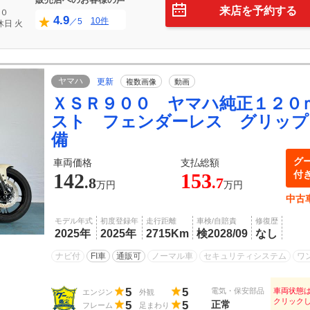
来店を予約する
０
4.9
10件
／5
休日
火
ヤマハ
更新
複数画像
動画
ＸＳＲ９００ ヤマハ純正１２０
スト フェンダーレス グリップ
備
グ
車両価格
支払総額
付
142
153
.8
.7
万円
万円
中古
モデル年式
初度登録年
走行距離
車検/自賠責
修復歴
2025年
2025年
2715Km
検2028/09
なし
ナビ付
FI車
通販可
ノーマル車
セキュリティシステム
ワ
5
5
電気・保安部品
車両状態
エンジン
外観
クリック
5
5
正常
フレーム
足まわり