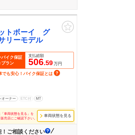
お気に入り
ットボーイ グ
ーサリーモデル
支払総額
ーバイク保証
506
.59
きプラン
万円
車でも安心！バイク保証とは
ンオーナー
ETC付
MT
は「車両状態を見る」を
車両状態を見る
し販売店にご確認下さい。
能！ご相談ください