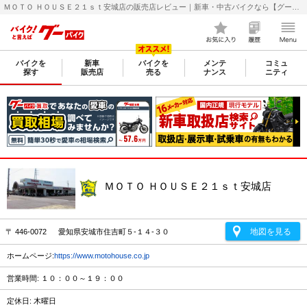
ＭＯＴＯ ＨＯＵＳＥ２１ｓｔ安城店の販売店レビュー｜新車・中古バイクなら【グーバイク(GooBike)】
バイクを
新車
バイクを
メンテ
コミュ
探す
販売店
売る
ナンス
ニティ
ＭＯＴＯ ＨＯＵＳＥ２１ｓｔ安城店
地図を見る
〒 446-0072 愛知県安城市住吉町５-１４-３０
ホームページ:
https://www.motohouse.co.jp
営業時間: １０：００～１９：００
定休日: 木曜日