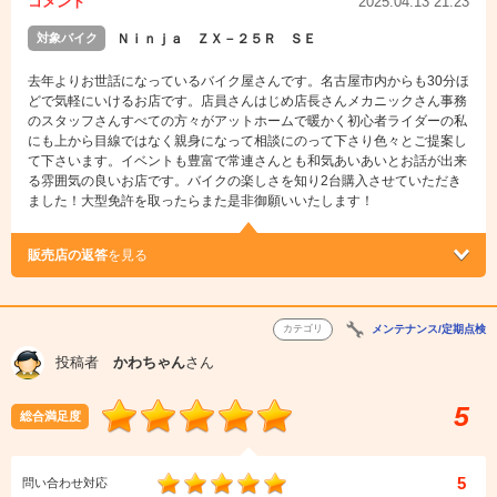
コメント
2025.04.13 21:23
対象バイク
Ｎｉｎｊａ ＺＸ－２５Ｒ ＳＥ
去年よりお世話になっているバイク屋さんです。名古屋市内からも30分ほ
どで気軽にいけるお店です。店員さんはじめ店長さんメカニックさん事務
のスタッフさんすべての方々がアットホームで暖かく初心者ライダーの私
にも上から目線ではなく親身になって相談にのって下さり色々とご提案し
て下さいます。イベントも豊富で常連さんとも和気あいあいとお話が出来
る雰囲気の良いお店です。バイクの楽しさを知り2台購入させていただき
ました！大型免許を取ったらまた是非御願いいたします！
販売店の返答
を見る
カテゴリ
メンテナンス/定期点検
投稿者
かわちゃん
さん
5
総合満足度
5
問い合わせ対応