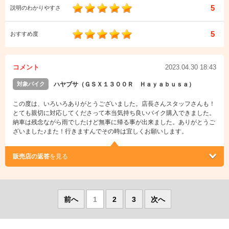
5
説明のわかりやすさ
5
おすすめ度
コメント
2023.04.30 18:43
対象バイク
ハヤブサ（ＧＳＸ１３００Ｒ Ｈａｙａｂｕｓａ）
この度は、いろいろありがとうございました。店長さんスタッフさんも！
とても親切に対応してくださって本当気持ち良いバイク購入できました。
納車は残念ながら雨でしたけど無事に帰る事が出来ました。ありがとうご
ざいました♪また！行きますんでその時は宜しくお願いします。
販売店の返答
を見る
前へ
1
2
3
次へ