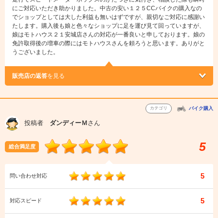
にご対応いただき助かりました。中古の安い１２５CCバイクの購入なの
でショップとしては大した利益も無いはずですが、親切なご対応に感謝い
たします。購入後も娘と色々なショップに足を運び見て回っていますが、
娘はモトハウス２１安城店さんの対応が一番良いと申しております。娘の
免許取得後の増車の際にはモトハウスさんを頼ろうと思います。ありがと
うございました。
販売店の返答
を見る
カテゴリ
バイク購入
投稿者
ダンディーＭ
さん
5
総合満足度
5
問い合わせ対応
5
対応スピード