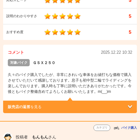
5
対応スピード
5
説明のわかりやすさ
5
おすすめ度
コメント
2025.12.22 10:32
対象バイク
ＧＳＸ２５０
久々のバイク購入でしたが、非常にきれいな車体をお値打ちな価格で購入
させていただいて感謝しております。息子も初中型二輪でライディングを
楽しんでおります。購入時も丁寧に説明いただきありがたかったです。今
後ともバイク整備含めてよろしくお願いいたします。m(__)m
販売店の返答
を見る
カテゴリ
バイク購入
投稿者
もんもん
さん