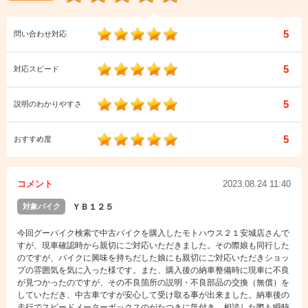
5
問い合わせ対応
5
対応スピード
5
説明のわかりやすさ
5
おすすめ度
コメント
2023.08.24 11:40
対象バイク
ＹＢ１２５
今回グーバイク検索で中古バイクを購入したモトハウス２１安城店さんで
すが、現車確認時から親切にご対応いただきました。その際娘も同行した
のですが、バイクに興味を持ちだした娘にも親切にご対応いただきショッ
プの雰囲気を気に入った様です。また、購入後の納車整備時に現車に不良
が見つかったのですが、その不良箇所の説明・不良部品の交換（無償）を
していただき、中古車ですが安心して受け取る事が出来ました。納車後の
走行でスピードメーターボックスのがたつきに気付き、相談した際も瞬時