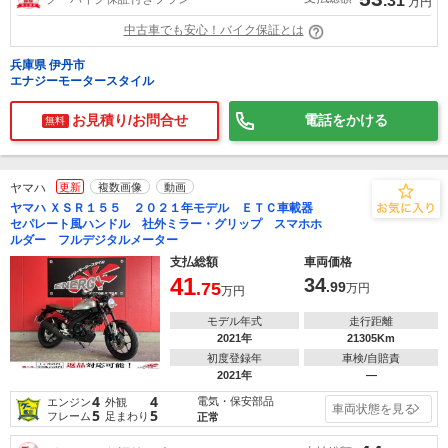
.31
万円
中古車でも安心！バイク保証とは
兵庫県 伊丹市
エナジーモータースタイル
お見積り/お問合せ
電話をかける
無料
ヤマハ
更新
複数画像
動画
ヤマハ ＸＳＲ１５５ ２０２１年モデル ＥＴＣ車載器
セパレート風ハンドル 社外ミラー・グリップ スマホホ
ルダー フルデジタルメーター
支払総額
車両価格
41
34
.75
.99
万円
万円
モデル年式
走行距離
2021年
21305Km
初度登録年
車検/自賠責
2021年
―
4
4
電気・保安部品
エンジン
外観
車両状態を見る
5
5
フレーム
足まわり
正常