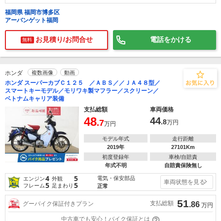
福岡県 福岡市博多区
アーバンゲット福岡
お見積り/お問合せ
電話をかける
無料
ホンダ
複数画像
動画
ホンダ スーパーカブＣ１２５ ／ＡＢＳ／／ＪＡ４８型／
スマートキーモデル／モリワキ製マフラー／スクリーン／
ベトナムキャリア装備
支払総額
車両価格
48
44
.7
.8
万円
万円
モデル年式
走行距離
2019年
27101Km
初度登録年
車検/自賠責
年式不明
自賠責保険無し
4
5
電気・保安部品
エンジン
外観
車両状態を見る
5
5
フレーム
足まわり
正常
51
支払総額
グーバイク保証付きプラン
.86
万円
中古車でも安心！バイク保証とは