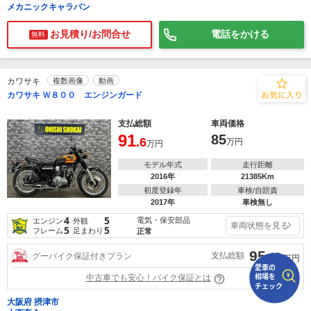
メカニックキャラバン
で
相場をチェック！
お見積り/お問合せ
電話をかける
無料
車種選択するだけ、かんたん相場検索
まずはメーカーを選択する
カワサキ
複数画像
動画
カワサキ Ｗ８００ エンジンガード
排気量
支払総額
車両価格
車種
91
85
.6
万円
万円
型式(任意)
モデル年式
走行距離
2016年
21385Km
走行距離(任意)
初度登録年
車検/自賠責
2017年
車検無し
4
5
電気・保安部品
エンジン
外観
車両状態を見る
5
5
フレーム
足まわり
正常
95
支払総額
グーバイク保証付きプラン
.42
万円
中古車でも安心！バイク保証とは
大阪府 摂津市