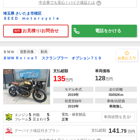
中古車でも安心！バイク保証とは
埼玉県 さいたま市桜区
ＳＥＥＤ ｍｏｔｏｒｃｙｃｌｅ
お見積り/お問合せ
電話をかける
無料
ＢＭＷ
複数画像
動画
ＢＭＷ ＲｎｉｎｅＴ スクランブラー オプション７１９
支払総額
車両価格
135
128
万円
万円
モデル年式
走行距離
2019年
35092Km
初度登録年
車検/自賠責
2019年
車検無し
5
5
電気・保安部品
エンジン
外観
車両状態を見る
5
5
フレーム
足まわり
正常
141
支払総額
グーバイク保証付きプラン
.79
万円