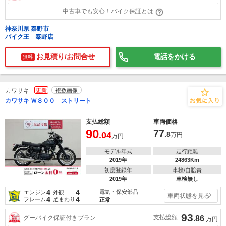
中古車でも安心！バイク保証とは
神奈川県 秦野市
バイク王 秦野店
お見積り/お問合せ
電話をかける
無料
カワサキ
更新
複数画像
カワサキ Ｗ８００ ストリート
支払総額
車両価格
90
77
.04
.8
万円
万円
モデル年式
走行距離
2019年
24863Km
初度登録年
車検/自賠責
2019年
車検無し
4
4
電気・保安部品
エンジン
外観
車両状態を見る
4
4
フレーム
足まわり
正常
93
支払総額
グーバイク保証付きプラン
.86
万円