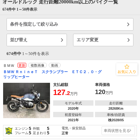
オールドルック 走行距離20000km以上のバイク一覧
674件中 1～
50
件表示
条件を指定して絞り込み
並び替え
エリア変更
674件中
1～
50
件を表示
ＢＭＷ
更新
複数画像
動画
ＢＭＷ ＲｎｉｎｅＴ スクランブラー ＥＴＣ２．０・グ
リップヒーター
支払総額
車両価格
127
120
.2
万円
万円
モデル年式
走行距離
2020年
28268Km
初度登録年
車検/自賠責
2021年
検2028/05
5
5
電気・保安部品
エンジン
外観
車両状態を見る
5
5
フレーム
足まわり
正常