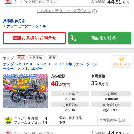
44
支払総額
グーバイク保証付きプラン
.91
万円
中古車でも安心！バイク保証とは
兵庫県 伊丹市
エナジーモータースタイル
お見積り/お問合せ
電話をかける
無料
ホンダ
更新
複数画像
動画
ホンダ ＧＢ３５０ ＮＣ５９ ２０２１年モデル タコメ
ーター スマホホルダー
支払総額
車両価格
40
35
.2
.8
万円
万円
モデル年式
走行距離
2021年
37108Km
初度登録年
車検/自賠責
2021年
検2027/06
4
4
電気・保安部品
エンジン
外観
車両状態を見る
5
4
フレーム
足まわり
正常
44
支払総額
グーバイク保証付きプラン
.02