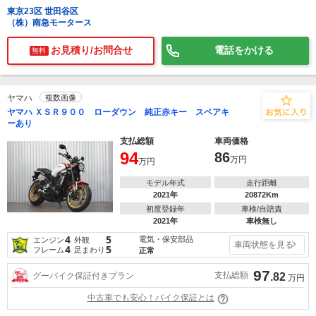
東京23区 世田谷区
（株）南急モータース
お見積り/お問合せ
電話をかける
無料
ヤマハ
複数画像
ヤマハ ＸＳＲ９００ ローダウン 純正赤キー スペアキ
ーあり
支払総額
車両価格
94
86
万円
万円
モデル年式
走行距離
2021年
20872Km
初度登録年
車検/自賠責
2021年
車検無し
4
5
電気・保安部品
エンジン
外観
車両状態を見る
4
5
フレーム
足まわり
正常
97
支払総額
グーバイク保証付きプラン
.82
万円
中古車でも安心！バイク保証とは