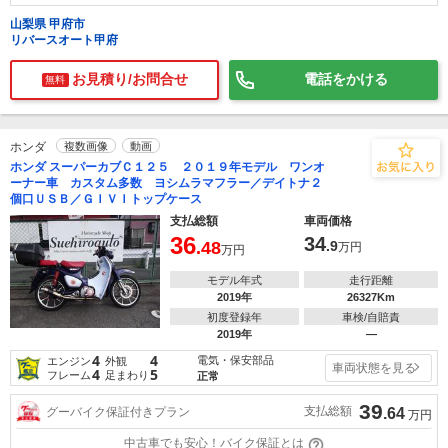
山梨県 甲府市
リバースオート甲府
お見積り/お問合せ
電話をかける
無料
ホンダ
複数画像
動画
ホンダ スーパーカブＣ１２５ ２０１９年モデル ワンオ
ーナー車 カスタム多数 ヨシムラマフラー／デイトナ２
個口ＵＳＢ／ＧＩＶＩトップケース
支払総額
車両価格
36
34
.48
.9
万円
万円
モデル年式
走行距離
2019年
26327Km
初度登録年
車検/自賠責
2019年
―
4
4
電気・保安部品
エンジン
外観
車両状態を見る
4
5
フレーム
足まわり
正常
39
支払総額
グーバイク保証付きプラン
.64
万円
中古車でも安心！バイク保証とは