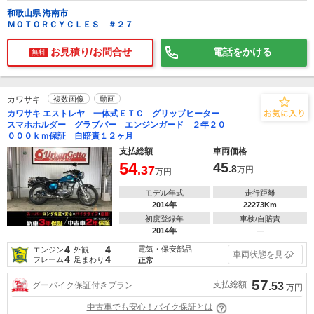
和歌山県 海南市
ＭＯＴＯＲＣＹＣＬＥＳ ＃２７
お見積り/お問合せ
電話をかける
無料
カワサキ
複数画像
動画
カワサキ エストレヤ 一体式ＥＴＣ グリップヒーター
スマホホルダー グラブバー エンジンガード ２年２０
０００ｋｍ保証 自賠責１２ヶ月
支払総額
車両価格
54
45
.37
.8
万円
万円
モデル年式
走行距離
2014年
22273Km
初度登録年
車検/自賠責
2014年
―
4
4
電気・保安部品
エンジン
外観
車両状態を見る
4
4
フレーム
足まわり
正常
57
支払総額
グーバイク保証付きプラン
.53
万円
中古車でも安心！バイク保証とは