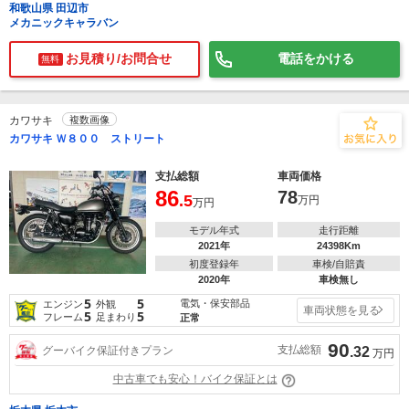
和歌山県 田辺市
メカニックキャラバン
お見積り/お問合せ
電話をかける
無料
カワサキ
複数画像
カワサキ Ｗ８００ ストリート
支払総額
車両価格
86
78
.5
万円
万円
モデル年式
走行距離
2021年
24398Km
初度登録年
車検/自賠責
2020年
車検無し
5
5
電気・保安部品
エンジン
外観
車両状態を見る
5
5
フレーム
足まわり
正常
90
支払総額
グーバイク保証付きプラン
.32
万円
中古車でも安心！バイク保証とは