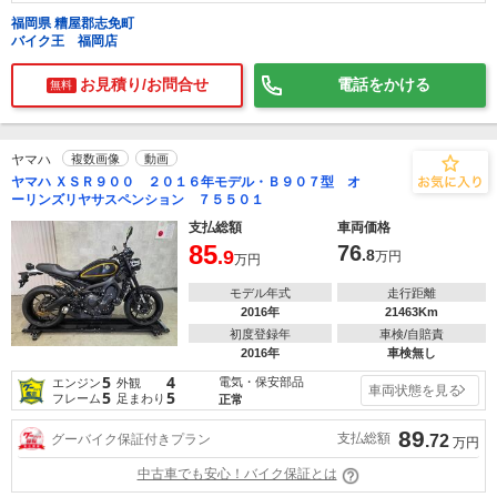
福岡県 糟屋郡志免町
バイク王 福岡店
お見積り/お問合せ
電話をかける
無料
ヤマハ
複数画像
動画
ヤマハ ＸＳＲ９００ ２０１６年モデル・Ｂ９０７型 オ
ーリンズリヤサスペンション ７５５０１
支払総額
車両価格
85
76
.9
.8
万円
万円
モデル年式
走行距離
2016年
21463Km
初度登録年
車検/自賠責
2016年
車検無し
5
4
電気・保安部品
エンジン
外観
車両状態を見る
5
5
フレーム
足まわり
正常
89
支払総額
グーバイク保証付きプラン
.72
万円
中古車でも安心！バイク保証とは