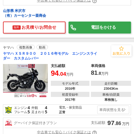
中古車でも安心！バイク保証とは
山形県 米沢市
（有）カーセンター葵商会
お見積り/お問合せ
電話をかける
無料
ヤマハ
複数画像
動画
ヤマハ ＸＳＲ９００ ２０１６年モデル エンジンスライ
ダー カスタムレバー
支払総額
車両価格
94
81
.04
.8
万円
万円
モデル年式
走行距離
2016年
23043Km
初度登録年
車検/自賠責
2017年
車検無し
4
4
電気・保安部品
エンジン
外観
車両状態を見る
5
5
フレーム
足まわり
正常
97
支払総額
グーバイク保証付きプラン
.86
万円
中古車でも安心！バイク保証とは