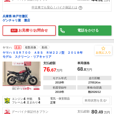
万円
中古車でも安心！バイク保証とは
兵庫県 神戸市灘区
ゲンチャリ屋 灘店
お見積り/お問合せ
電話をかける
無料
ヤマハ
更新
複数画像
動画
ヤマハ ＸＳＲ７００ ＡＢＳ ＲＭ２２Ｊ型 ２０１８年
モデル スクリーン・リアキャリア
支払総額
車両価格
76
68
.67
.8
万円
万円
モデル年式
走行距離
2018年
27051Km
初度登録年
車検/自賠責
2019年
検2026/12
4
5
電気・保安部品
エンジン
外観
車両状態を見る
4
4
フレーム
足まわり
正常
80
支払総額
グーバイク保証付きプラン
.49
万円