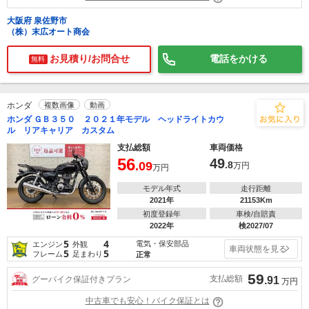
大阪府 泉佐野市
（株）末広オート商会
お見積り/お問合せ
電話をかける
無料
ホンダ
複数画像
動画
ホンダ ＧＢ３５０ ２０２１年モデル ヘッドライトカウ
ル リアキャリア カスタム
支払総額
車両価格
56
49
.09
.8
万円
万円
モデル年式
走行距離
2021年
21153Km
初度登録年
車検/自賠責
2022年
検2027/07
5
4
電気・保安部品
エンジン
外観
車両状態を見る
5
5
フレーム
足まわり
正常
59
支払総額
グーバイク保証付きプラン
.91
万円
中古車でも安心！バイク保証とは