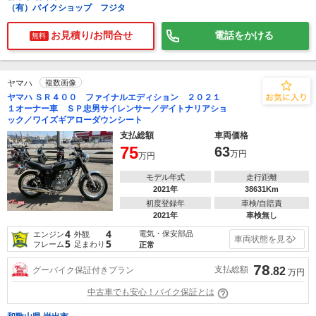
（有）バイクショップ フジタ
お見積り/お問合せ
電話をかける
無料
ヤマハ
複数画像
ヤマハ ＳＲ４００ ファイナルエディション ２０２１
１オーナー車 ＳＰ忠男サイレンサー／デイトナリアショ
ック／ワイズギアローダウンシート
支払総額
車両価格
75
63
万円
万円
モデル年式
走行距離
2021年
38631Km
初度登録年
車検/自賠責
2021年
車検無し
4
4
電気・保安部品
エンジン
外観
車両状態を見る
5
5
フレーム
足まわり
正常
78
支払総額
グーバイク保証付きプラン
.82
万円
中古車でも安心！バイク保証とは