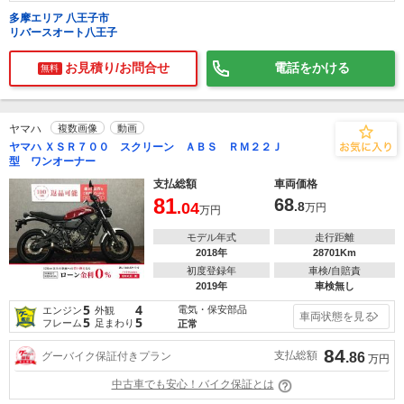
多摩エリア 八王子市
リバースオート八王子
お見積り/お問合せ
電話をかける
無料
ヤマハ
複数画像
動画
ヤマハ ＸＳＲ７００ スクリーン ＡＢＳ ＲＭ２２Ｊ
型 ワンオーナー
支払総額
車両価格
81
68
.04
.8
万円
万円
モデル年式
走行距離
2018年
28701Km
初度登録年
車検/自賠責
2019年
車検無し
5
4
電気・保安部品
エンジン
外観
車両状態を見る
5
5
フレーム
足まわり
正常
84
支払総額
グーバイク保証付きプラン
.86
万円
中古車でも安心！バイク保証とは