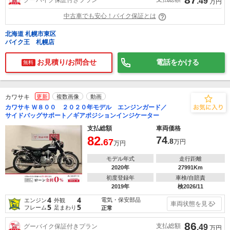
.49
万円
中古車でも安心！バイク保証とは
北海道 札幌市東区
バイク王 札幌店
お見積り/お問合せ
電話をかける
無料
カワサキ
更新
複数画像
動画
カワサキ Ｗ８００ ２０２０年モデル エンジンガード／
サイドバッグサポート／ギアポジションインジケーター
支払総額
車両価格
82
74
.67
.8
万円
万円
モデル年式
走行距離
2020年
27991Km
初度登録年
車検/自賠責
2019年
検2026/11
4
4
電気・保安部品
エンジン
外観
車両状態を見る
5
5
フレーム
足まわり
正常
86
支払総額
グーバイク保証付きプラン
.49
万円