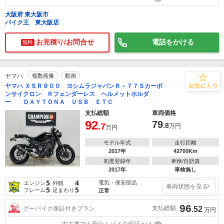
大阪府 東大阪市
バイク王 東大阪店
お見積り/お問合せ
電話をかける
無料
ヤマハ
複数画像
動画
ヤマハ ＸＳＲ９００ ヨシムラジャパンＲ－７７Ｓカーボ
ンサイクロン Ｒフェンダーレス ヘルメットホルダ
ー ＤＡＹＴＯＮＡ ＵＳＢ ＥＴＣ
支払総額
車両価格
92
79
.7
.8
万円
万円
モデル年式
走行距離
2017年
42700Km
初度登録年
車検/自賠責
2017年
車検無し
5
4
電気・保安部品
エンジン
外観
車両状態を見る
5
5
フレーム
足まわり
正常
96
支払総額
グーバイク保証付きプラン
.52
万円