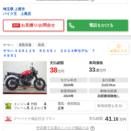
埼玉県 上尾市
バイク王 上尾店
お見積り/お問合せ
電話をかける
無料
ヤマハ
複数画像
動画
ヤマハ ＸＳＲ１２５ ＲＥ４６Ｊ ２０２４年モデル ７
４９９１
支払総額
車両価格
38
33
.8
万円
万円
モデル年式
走行距離
2024年
21417Km
初度登録年
車検/自賠責
2024年
自賠責保険無し
4
4
電気・保安部品
エンジン
外観
車両状態を見る
5
5
フレーム
足まわり
正常
41
支払総額
グーバイク保証付きプラン
.16
万円
中古車でも安心！バイク保証とは