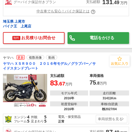
131
支払総額
グーバイク保証付きプラン
.49
万円
中古車でも安心！バイク保証とは
埼玉県 上尾市
バイク王 上尾店
お見積り/お問合せ
電話をかける
無料
ヤマハ
更新
複数画像
動画
ヤマハ ＸＳＲ９００ ２０１６年モデル／グラブバー／サ
イドスタンドプレート
支払総額
車両価格
83
75
.67
.8
万円
万円
モデル年式
走行距離
2016年
31411Km
初度登録年
車検/自賠責
2016年
検2027/04
4
5
電気・保安部品
エンジン
外観
車両状態を見る
5
5
フレーム
足まわり
正常
87
支払総額
グーバイク保証付きプラン