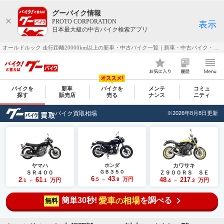
グーバイク情報
PROTO CORPORATION
表示
日本最大級の中古バイク検索アプリ
オールドルック 走行距離20000km以上の新車・中古バイク一覧｜新車・中古バイク・二輪車・オートバイ情報なら【グーバイク(GooBike)】
バイクを
新車
バイクを
メンテ
コミュ
探す
販売店
売る
ナンス
ニティ
バイク買取相場
※2026年8月8日更新
ヤマハ
ホンダ
カワサキ
ＧＢ３５０
ＳＲ４００
Ｚ９００ＲＳ ＳＥ
6
43
2
61
万円
48
217
.5
.8
万円
万円
.1
.1
～
.4
.3
～
～
簡単30秒!
愛車
相場
を調べる
の
無料