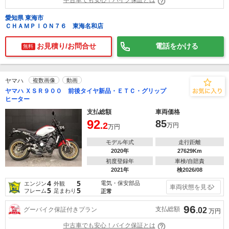
中古車でも安心！バイク保証とは
愛知県 東海市
ＣＨＡＭＰＩＯＮ７６ 東海名和店
お見積り/お問合せ
電話をかける
無料
ヤマハ
複数画像
動画
ヤマハ ＸＳＲ９００ 前後タイヤ新品・ＥＴＣ・グリップ
ヒーター
支払総額
車両価格
92
85
.2
万円
万円
モデル年式
走行距離
2020年
27629Km
初度登録年
車検/自賠責
2021年
検2026/08
4
5
電気・保安部品
エンジン
外観
車両状態を見る
5
5
フレーム
足まわり
正常
96
支払総額
グーバイク保証付きプラン
.02
万円
中古車でも安心！バイク保証とは