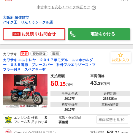
中古車でも安心！バイク保証とは
大阪府 泉佐野市
バイク王 りんくうシークル店
お見積り/お問合せ
電話をかける
無料
カワサキ
更新
複数画像
動画
カワサキ エストレヤ ２０１７年モデル スマホホルダ
ー ＵＳＢ電源 ブレースバー 社外フルエキゾーストマ
フラー付き スペアキー有
支払総額
車両価格
50
43
.15
.39
万円
万円
モデル年式
走行距離
2017年
28883Km
初度登録年
車検/自賠責
2017年
―
4
3
電気・保安部品
エンジン
外観
車両状態を見る
3
4
フレーム
足まわり
要整備
53
支払総額
グーバイク保証付きプラン