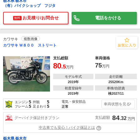
栃木県 栃木市
（有）バイクショップ フジタ
お見積り/お問合せ
電話をかける
無料
カワサキ
複数画像
カワサキ Ｗ８００ ストリート
支払総額
車両価格
80
75
.5
万円
万円
モデル年式
走行距離
2019年
25520Km
初度登録年
車検/自賠責
2019年
検2027/11
5
5
電気・保安部品
エンジン
外観
車両状態を見る
5
5
フレーム
足まわり
正常
84
支払総額
グーバイク保証付きプラン
.32
万円
中古車でも安心！バイク保証とは
栃木県 栃木市