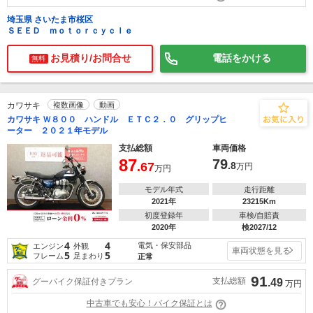
埼玉県 さいたま市桜区
ＳＥＥＤ ｍｏｔｏｒｃｙｃｌｅ
お見積り/お問合せ
電話をかける
無料
カワサキ
複数画像
動画
カワサキ Ｗ８００ ハンドル ＥＴＣ２．０ グリップヒ
ーター ２０２１年モデル
支払総額
車両価格
87
79
.67
.8
万円
万円
モデル年式
走行距離
2021年
23215Km
初度登録年
車検/自賠責
2020年
検2027/12
4
4
電気・保安部品
エンジン
外観
車両状態を見る
5
5
フレーム
足まわり
正常
91
支払総額
グーバイク保証付きプラン
.49
万円
中古車でも安心！バイク保証とは