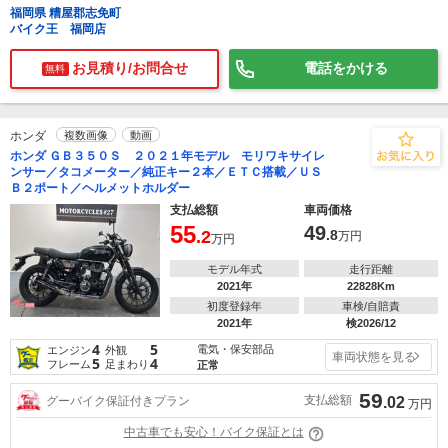
福岡県 糟屋郡志免町
バイク王 福岡店
お見積り/お問合せ
電話をかける
無料
ホンダ
複数画像
動画
ホンダ ＧＢ３５０Ｓ ２０２１年モデル モリワキサイレ
ンサー／タコメーター／純正キー２本／ＥＴＣ搭載／ＵＳ
Ｂ２ポート／ヘルメットホルダー
支払総額
車両価格
55
49
.2
.8
万円
万円
モデル年式
走行距離
2021年
22828Km
初度登録年
車検/自賠責
2021年
検2026/12
4
5
電気・保安部品
エンジン
外観
車両状態を見る
5
4
フレーム
足まわり
正常
59
支払総額
グーバイク保証付きプラン
.02
万円
中古車でも安心！バイク保証とは