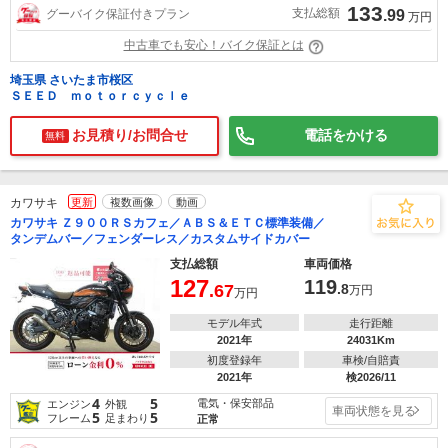
133
支払総額
グーバイク保証付きプラン
.99
万円
中古車でも安心！バイク保証とは
埼玉県 さいたま市桜区
ＳＥＥＤ ｍｏｔｏｒｃｙｃｌｅ
お見積り/お問合せ
電話をかける
無料
カワサキ
更新
複数画像
動画
カワサキ Ｚ９００ＲＳカフェ／ＡＢＳ＆ＥＴＣ標準装備／
タンデムバー／フェンダーレス／カスタムサイドカバー
支払総額
車両価格
127
119
.67
.8
万円
万円
モデル年式
走行距離
2021年
24031Km
初度登録年
車検/自賠責
2021年
検2026/11
4
5
電気・保安部品
エンジン
外観
車両状態を見る
5
5
フレーム
足まわり
正常