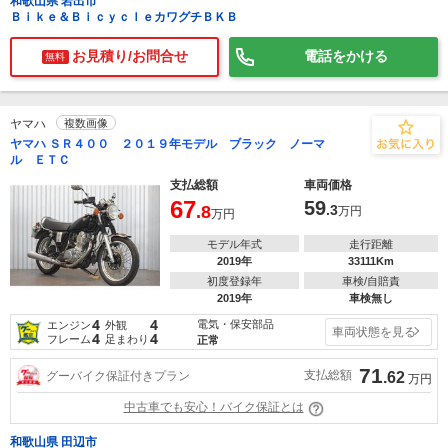
和歌山県 岩出市
Ｂｉｋｅ＆ＢｉｃｙｃｌｅカワグチＢＫＢ
お見積り/お問合せ
電話をかける
無料
ヤマハ
複数画像
ヤマハ ＳＲ４００ ２０１９年モデル ブラック ノーマ
ル ＥＴＣ
支払総額
車両価格
67
59
.8
.3
万円
万円
モデル年式
走行距離
2019年
33111Km
初度登録年
車検/自賠責
2019年
車検無し
4
4
電気・保安部品
エンジン
外観
車両状態を見る
4
4
フレーム
足まわり
正常
71
支払総額
グーバイク保証付きプラン
.62
万円
中古車でも安心！バイク保証とは
和歌山県 田辺市