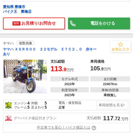
愛知県 豊橋市
バイク王 豊橋店
お見積り/お問合せ
電話をかける
無料
ヤマハ
複数画像
ヤマハ ＸＳＲ９００ ２２モデル ＥＴＣ２，０ 赤キー
あり
支払総額
車両価格
113
105
.9
.9
万円
万円
モデル年式
走行距離
2022年
22467Km
初度登録年
車検/自賠責
2023年
車検無し
4
5
電気・保安部品
エンジン
外観
車両状態を見る
5
5
フレーム
足まわり
正常
117
支払総額
グーバイク保証付きプラン
.72
万円
中古車でも安心！バイク保証とは