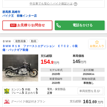
中古車でも安心！バイク保証とは
群馬県 高崎市
バイク王 前橋インター店
お見積り/お問合せ
電話をかける
無料
ＢＭＷ
複数画像
動画
ＢＭＷ Ｒ１８ ファーストエディション ＥＴＣ２．０装
備・バックギア装備
支払総額
車両価格
154
145
.9
万円
万円
モデル年式
走行距離
2020年
20266Km
初度登録年
車検/自賠責
2020年
車検無し
5
5
電気・保安部品
エンジン
外観
車両状態を見る
5
5
フレーム
足まわり
正常
161
支払総額
グーバイク保証付きプラン
.69
万円