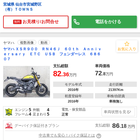
宮城県 仙台市宮城野区
（有）ＴＯＷＮＳ
お見積り/お問合せ
電話をかける
無料
ヤマハ
複数画像
動画
ヤマハ ＸＳＲ９００ ＲＮ４６Ｊ ６０ｔｈ Ａｎｎｉｖ
ｅｒｓａｒｙ ＥＴＣ ＵＳＢ フェンダーレス ６８６
０７
支払総額
車両価格
82
72
.36
.8
万円
万円
モデル年式
走行距離
2016年
21397Km
初度登録年
車検/自賠責
2016年
車検無し
5
4
電気・保安部品
エンジン
外観
車両状態を見る
4
5
フレーム
足まわり
正常
86
支払総額
グーバイク保証付きプラン
.18
万円
中古車でも安心！バイク保証とは