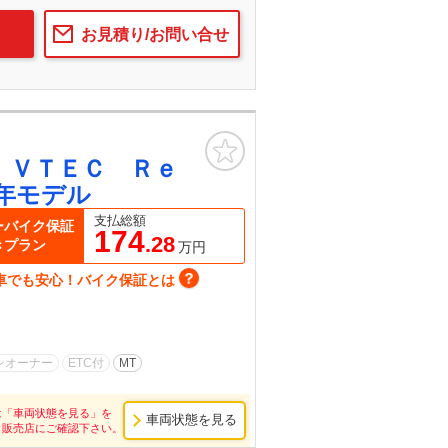
お見積り/お問い合せ
お気に入り
 ＶＴＥＣ Ｒｅ
年モデル
支払総額
ーバイク保証
174
.28
きプラン
万円
車でも安心！バイク保証とは
ンオーナー
ETC付
MT
は「車両状態を見る」を
車両状態を見る
し販売店にご確認下さい。