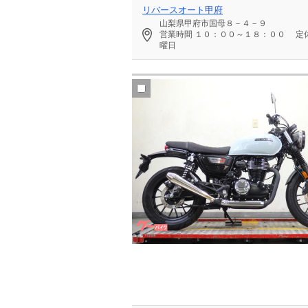
リバースオート甲府
山梨県甲府市国母８－４－９
営業時間
１０：００～１８：００
定
曜日