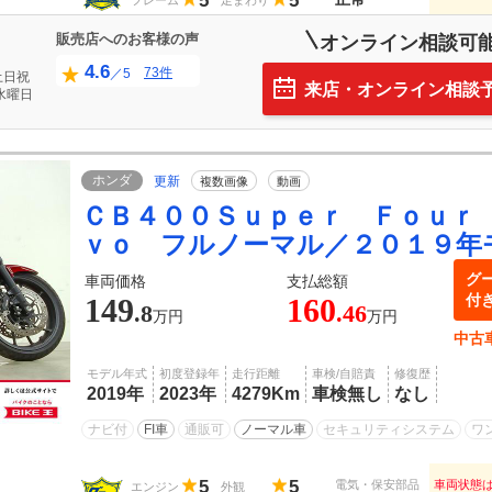
5
5
フレーム
足まわり
販売店へのお客様の声
オンライン相談可
4.6
73件
／5
土日祝
来店・オンライン相談
水曜日
ホンダ
更新
複数画像
動画
ＣＢ４００Ｓｕｐｅｒ Ｆｏｕｒ
ｖｏ フルノーマル／２０１９年
グ
車両価格
支払総額
付
149
160
.8
.46
万円
万円
中古
モデル年式
初度登録年
走行距離
車検/自賠責
修復歴
2019年
2023年
4279Km
車検無し
なし
ナビ付
FI車
通販可
ノーマル車
セキュリティシステム
ワ
5
5
電気・保安部品
車両状態
エンジン
外観