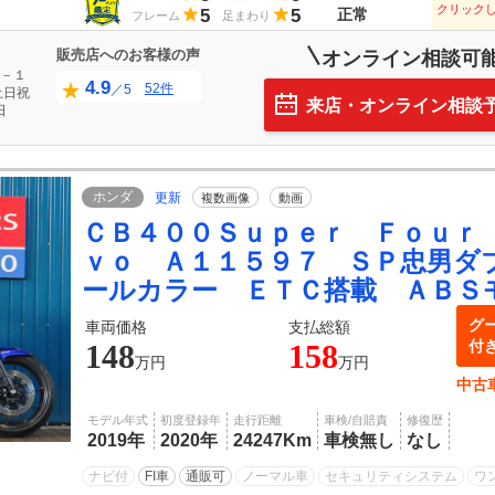
クリック
5
5
正常
フレーム
足まわり
販売店へのお客様の声
オンライン相談可
－１
4.9
52件
／5
土日祝
来店・オンライン相談
日
ホンダ
更新
複数画像
動画
ＣＢ４００Ｓｕｐｅｒ Ｆｏｕｒ
ｖｏ Ａ１１５９７ ＳＰ忠男ダ
ールカラー ＥＴＣ搭載 ＡＢＳ
グ
車両価格
支払総額
付
148
158
万円
万円
中古
モデル年式
初度登録年
走行距離
車検/自賠責
修復歴
2019年
2020年
24247Km
車検無し
なし
ナビ付
FI車
通販可
ノーマル車
セキュリティシステム
ワ