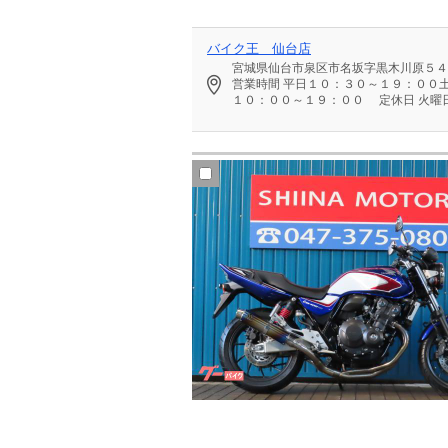
バイク王 仙台店
宮城県仙台市泉区市名坂字黒木川原５４
営業時間
平日１０：３０～１９：００
１０：００～１９：００
定休日
火曜