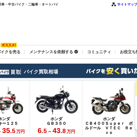
覧｜新車・中古バイク・二輪車・オートバイ
サイトマッ
バイクを売る
メンテナンスを依頼する
コミュニティ
お役立ち
バイク買取相場
ホンダ
ホンダ
ホンダ
キー１２５
ＧＢ３５０
ＣＢ４００Ｓｕｐｅｒ ボ
ルドール ＶＴＥＣ Ｒｅ
35
6
43
.5
.5
.8
～
～
万円
万円
ｖｏ