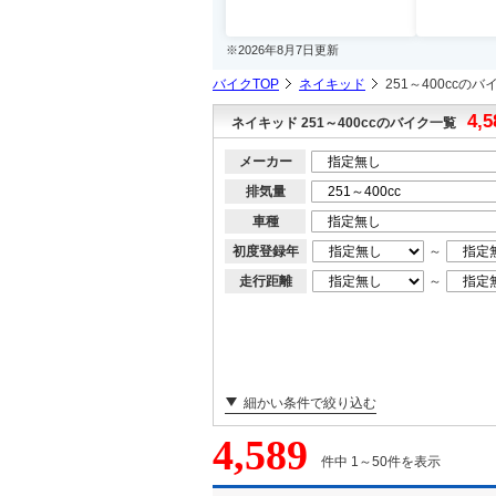
※2026年8月7日更新
バイクTOP
ネイキッド
251～400ccのバ
4,5
ネイキッド 251～400ccのバイク一覧
メーカー
排気量
車種
初度登録年
～
走行距離
～
細かい条件で絞り込む
4,589
件中 1～50件を表示