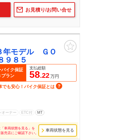
お見積り/お問い合せ
お気に入り
３年モデル ＧＯ
８９８５
支払総額
ーバイク保証
58
.22
きプラン
万円
車でも安心！バイク保証とは
ンオーナー
ETC付
MT
は「車両状態を見る」を
車両状態を見る
し販売店にご確認下さい。