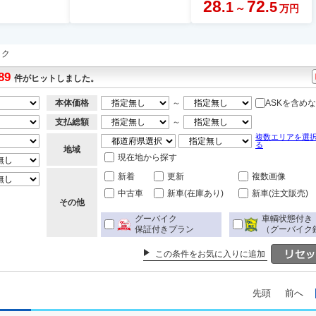
28
72
.1
.5
～
万円
イク
89
件がヒットしました。
本体価格
～
ASKを含め
支払総額
～
複数エリアを選
る
地域
現在地から探す
新着
更新
複数画像
中古車
新車(在庫あり)
新車(注文販売)
その他
グーバイク
車輌状態付き
保証付きプラン
（グーバイク
この条件をお気に入りに追加
先頭
前へ