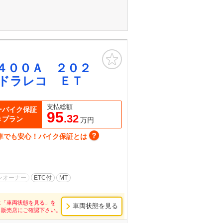
お気に入り
４００Ａ ２０２
ドラレコ ＥＴ
支払総額
ーバイク保証
95
.32
きプラン
万円
車でも安心！バイク保証とは
ンオーナー
ETC付
MT
は「車両状態を見る」を
車両状態を見る
し販売店にご確認下さい。