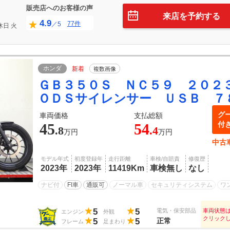
販売店へのお客様の声
来店を予約する
4.9
77件
／5
休日
火
ホンダ
新着
複数画像
ＧＢ３５０Ｓ ＮＣ５９ ２０２
ＯＤＳサイレンサー ＵＳＢ ７
グ
車両価格
支払総額
付
45
54
.8
.4
万円
万円
中古
モデル年式
初度登録年
走行距離
車検/自賠責
修復歴
2023年
2023年
11419Km
車検無し
なし
ナビ付
FI車
通販可
ノーマル車
セキュリティシステム
ワ
5
5
電気・保安部品
車両状態
エンジン
外観
クリック
5
5
正常
フレーム
足まわり