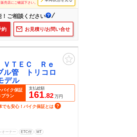
し販売店にご確認下さい。
能！ご相談ください
予約
お見積り/お問い合せ
お気に入り
 ＶＴＥＣ Ｒｅ
ブル管 トリコロ
モデル
支払総額
ーバイク保証
161
.82
きプラン
万円
車でも安心！バイク保証とは
ンオーナー
ETC付
MT