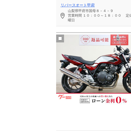
リバースオート甲府
山梨県甲府市国母８－４－９
営業時間
１０：００～１８：００
定
曜日