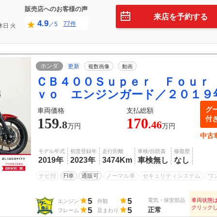
販売店へのお客様の声
来店を予約する
4.9
77件
／5
休日
火
ホンダ
更新
複数画像
動画
ＣＢ４００Ｓｕｐｅｒ Ｆｏｕｒ
ｖｏ エンジンガード／２０１９
グ
車両価格
支払総額
付
159
170
.8
.46
万円
万円
中古
モデル年式
初度登録年
走行距離
車検/自賠責
修復歴
2019年
2023年
3474Km
車検無し
なし
ナビ付
FI車
通販可
ノーマル車
セキュリティシステム
ワ
5
5
電気・保安部品
車両状態
エンジン
外観
クリック
5
5
正常
フレーム
足まわり