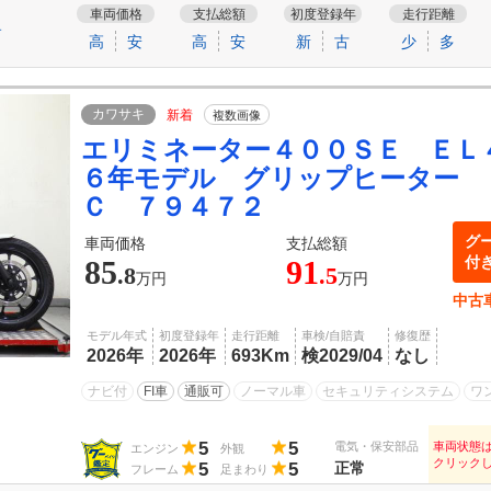
車両価格
支払総額
初度登録年
走行距離
す
高
安
高
安
新
古
少
多
カワサキ
新着
複数画像
エリミネーター４００ＳＥ ＥＬ
６年モデル グリップヒーター 
Ｃ ７９４７２
グ
車両価格
支払総額
付
85
91
.8
.5
万円
万円
中古
モデル年式
初度登録年
走行距離
車検/自賠責
修復歴
2026年
2026年
693Km
検2029/04
なし
ナビ付
FI車
通販可
ノーマル車
セキュリティシステム
ワ
5
5
電気・保安部品
車両状態
エンジン
外観
クリック
5
5
正常
フレーム
足まわり