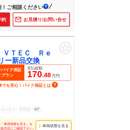
能！ご相談ください
予約
お見積り/お問い合せ
お気に入り
 ＶＴＥＣ Ｒｅ
リー新品交換
支払総額
ーバイク保証
170
.48
きプラン
万円
車でも安心！バイク保証とは
ンオーナー
ETC付
MT
は「車両状態を見る」を
車両状態を見る
し販売店にご確認下さい。