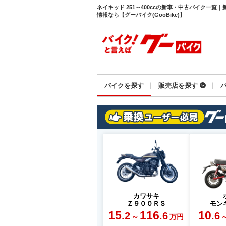
ネイキッド 251～400ccの新車・中古バイク一
情報なら【グーバイク(GooBike)】
バイクを探す
販売店を探す
カワサキ
Ｚ９００ＲＳ
モン
15
116
10
.2
.6
.6
～
万円