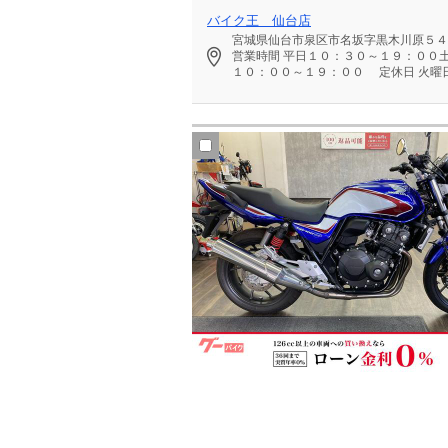
バイク王 仙台店
宮城県仙台市泉区市名坂字黒木川原５４
営業時間
平日１０：３０～１９：００
１０：００～１９：００
定休日
火曜