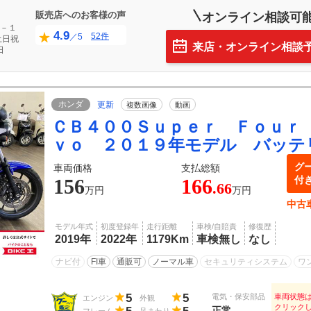
販売店へのお客様の声
オンライン相談可
－１
4.9
52件
／5
土日祝
来店・オンライン相談
日
ホンダ
更新
複数画像
動画
ＣＢ４００Ｓｕｐｅｒ Ｆｏｕｒ
ｖｏ ２０１９年モデル バッテ
グ
車両価格
支払総額
付
156
166
.66
万円
万円
中古
モデル年式
初度登録年
走行距離
車検/自賠責
修復歴
2019年
2022年
1179Km
車検無し
なし
ナビ付
FI車
通販可
ノーマル車
セキュリティシステム
ワ
5
5
電気・保安部品
車両状態
エンジン
外観
クリック
正常