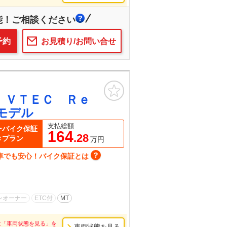
能！ご相談ください
予約
お見積り/お問い合せ
お気に入り
 ＶＴＥＣ Ｒｅ
モデル
支払総額
ーバイク保証
164
.28
きプラン
万円
車でも安心！バイク保証とは
ンオーナー
ETC付
MT
は「車両状態を見る」を
車両状態を見る