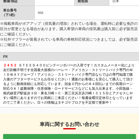
整備/保証
製造国
日本
車台番号
966
(下3桁)
※掲載車両がボアアップ（排気量の増加）されている場合、運転時に必要な免許の
区分が変更となる場合があります。購入希望の車両の排気量は購入前に必ず販売店
にご確認ください。
※社外マフラーが装着されている車両の車検対応状況につきましては、必ず販売店
にご確認ください。
PR
２４５２
ＳＴＥＥＤ４００ビンテージボバーの入荷です！カスタムメーター化により
走行距離不明です全国最大規模のハーレー・アメリカン・ストリートバイク専門のＭ
ＩＤＷＡＹグループ！アメリカン・ストリートバイク専門店ならではの専門知識で購
入後のアフターサービスもお任せください！通販のお客様にも安心して購入して頂け
るように動画依頼にも対応しています。頭金０円からの８４回払いまでの長期ローン
対応ＯＫ！盗難保障・任意保険・ロードサービスなどにも加入出来ます。小田急線・
南武線登戸駅徒歩３分・東名川崎ＩＣ・第三京浜京浜川崎ＩＣ１５分とアクセスしや
すい場所にありますのでお気軽にご来店ください！毎週金曜日定休日となっています
のでご了承ください。日々の情報はタチゴケブログを不定期で更新中！
車両に関するお問い合わせ