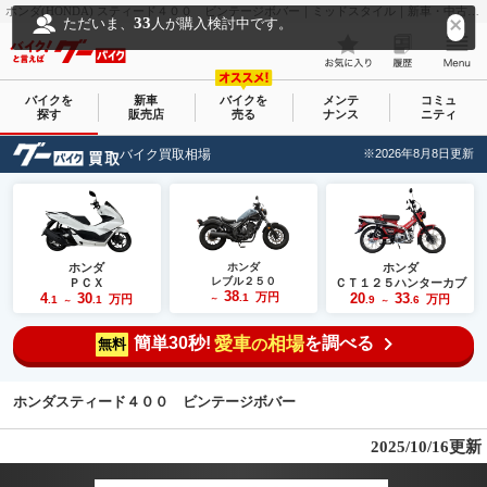
ホンダ(HONDA) スティード４００ ビンテージボバー｜ミッドスタイル｜新車・中古バイクなら【グーバイク(GooBike)】
33
ただいま、
人が購入検討中です。
バイクを
新車
バイクを
メンテ
コミュ
探す
販売店
売る
ナンス
ニティ
バイク買取相場
※2026年8月8日更新
ホンダ
ホンダ
ホンダ
レブル２５０
ＰＣＸ
ＣＴ１２５ハンターカブ
38
4
30
万円
20
33
.1
万円
万円
.1
.1
～
.9
.6
～
～
簡単30秒!
愛車
相場
を調べる
の
無料
ホンダスティード４００ ビンテージボバー
2025/10/16更新