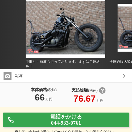
下取り・買取も行っております。まずはご連絡
全国通販大歓
を！
写真
本体価格
支払総額
(税込)
(税込)
66
76.67
万円
万円
電話をかける
044-933-0761
※お問い合わせの際は「グーバイクを見た」とお伝えください。