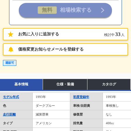
33
お気に入りに追加する
検討中
人
価格変更お知らせメールを登録する
通販可
基本情報
仕様・装備
カタログ
モデル年式
1993年
初度登録年
1993年
色
ダークブルー
車検/自賠責
車検無し
走行距離
減算歴車
修復歴
なし
タイプ
アメリカン
排気量
400cc