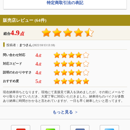
特定商取引法の表記
販売店レビュー (64件)
4.9
点
総合
投稿者：
まつさん
(2022/10/13 13:18)
4
問い合わせ対応
点
4
対応スピード
点
4
説明のわかりやすさ
点
5
おすすめ度
点
現在納車待ちとなります。現地にて直接見て購入を決めましたが、その前にメールで
やり取りさせていただき、大変丁寧に対応いただきました。納車待ちのバイクが多数
あり納車に時間がかかると言われていますが、一日も早く納車したいと思ってます。
もっと見る >