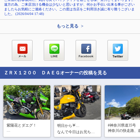
遠方の為、ご来店頂ける機会は少ないと思いますが、何かお手伝い出来る事がござい
ましたらお気軽にご連絡ください。この度は当店をご利用頂き誠に有り難うございま
した。 (2026/04/04 17:48)
もっと見る >
ＺＲＸ１２００ ＤＡＥＧ
オーナーの投稿を見る
紫陽花とダエグ！

#神奈川県道35号

明日から☔…

神奈川の快走路、
なんで今日はお兄ちゃ
#ダエグおじさん

道と20号に挟まれ
んと…😙
