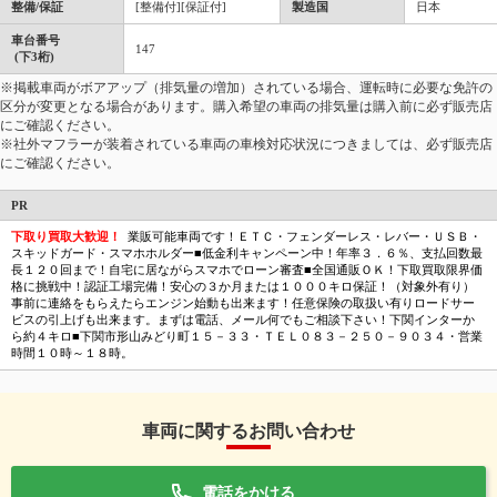
整備/保証
[整備付][保証付]
製造国
日本
車台番号
147
(下3桁)
※掲載車両がボアアップ（排気量の増加）されている場合、運転時に必要な免許の
区分が変更となる場合があります。購入希望の車両の排気量は購入前に必ず販売店
にご確認ください。
※社外マフラーが装着されている車両の車検対応状況につきましては、必ず販売店
にご確認ください。
PR
下取り買取大歓迎！
業販可能車両です！ＥＴＣ・フェンダーレス・レバー・ＵＳＢ・
スキッドガード・スマホホルダー■低金利キャンペーン中！年率３．６％、支払回数最
長１２０回まで！自宅に居ながらスマホでローン審査■全国通販ＯＫ！下取買取限界価
格に挑戦中！認証工場完備！安心の３か月または１０００キロ保証！（対象外有り）
事前に連絡をもらえたらエンジン始動も出来ます！任意保険の取扱い有りロードサー
ビスの引上げも出来ます。まずは電話、メール何でもご相談下さい！下関インターか
ら約４キロ■下関市形山みどり町１５－３３・ＴＥＬ０８３－２５０－９０３４・営業
時間１０時～１８時。
車両に関するお問い合わせ
電話をかける