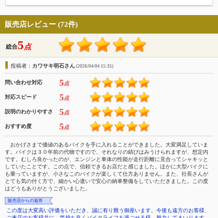
販売店レビュー (72件)
5
点
総合
投稿者：
カワサキ明石さん
(2026/04/04 15:35)
5
問い合わせ対応
点
5
対応スピード
点
5
説明のわかりやすさ
点
5
おすすめ度
点
おかげさまで価値のあるバイクを手に入れることができました。大変満足していま
す。バイクは３０年前の代物ですので、それなりの錆びはみうけられますが、想定内
です。むしろ良かったのが、エンジンと車体の性能が走行距離に見合ってシャキッと
していたことです。この点で、信頼できるお店だと感じました。ほかに大型バイクに
も乗っていますが、小さなこのバイクが楽しくて仕方ありません。また、社長さんが
とても気の付く方で、細かい心遣いで安心の納車整備をしていただきました。この度
はどうもありがとうございました。
販売店からの返答
この度は大変高い評価をいただき、誠に有り難う御座います。今後も遠方のお客様、
ご来店のお客様共に、気持ち良くバイクライフを過ごせる様、努力してまいります。