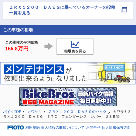
#DAEG

ていて快適。気温
#ZRX1200DAEG 
度もよく、新緑と
上がる前にポチッとく
ＺＲＸ１２００ ＤＡＥＧ
に乗っているオーナーの投稿
空。

かなぁ…🙄
一覧を見る
この車種の相場
この車種の平均価格
166.8万円
相場表を見る
バイクTOP
カワサキ
ＺＲＸ１２００ ＤＡＥＧのバイク
カワサキＺ
ＲＸ１２００ ＤＡＥＧ ＥＴＣ フェンダーレス レバー ＵＳＢ等
利用規約
個人情報の取扱いについて
お問合せ
個人情報保護方針