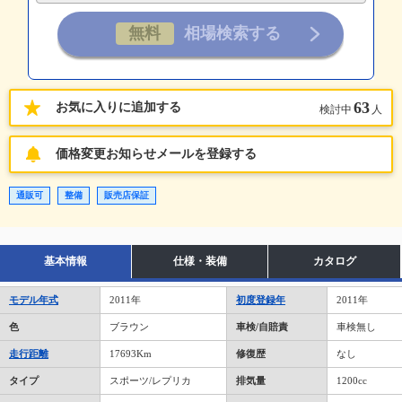
63
お気に入りに追加する
検討中
人
価格変更お知らせメールを登録する
通販可
整備
販売店保証
基本情報
仕様・装備
カタログ
モデル年式
2011年
初度登録年
2011年
色
ブラウン
車検/自賠責
車検無し
走行距離
17693Km
修復歴
なし
タイプ
スポーツ/レプリカ
排気量
1200cc