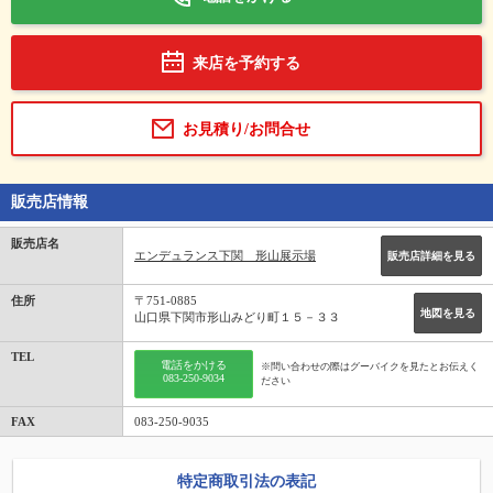
来店を予約する
お見積り/お問合せ
販売店情報
販売店名
エンデュランス下関 形山展示場
販売店詳細を見る
住所
〒751-0885
地図を見る
山口県下関市形山みどり町１５－３３
TEL
電話をかける
※問い合わせの際はグーバイクを見たとお伝えく
083-250-9034
ださい
FAX
083-250-9035
特定商取引法の表記