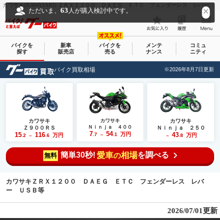
カワサキ(KAWASAKI) ＺＲＸ１２００ ＤＡＥＧ ＥＴＣ フェンダーレス レバー ＵＳＢ等｜エンデュランス下関 形山展示場｜新車・中古バイクなら【グーバイク(GooBike)】
63
ただいま、
人が購入検討中です。
バイクを
新車
バイクを
メンテ
コミュ
探す
販売店
売る
ナンス
ニティ
バイク買取相場
※2026年8月7日更新
カワサキ
カワサキ
カワサキ
Ｎｉｎｊａ ４００
Ｚ９００ＲＳ
Ｎｉｎｊａ ２５０
7
54
15
116
万円
43
.7
.1
万円
万円
.2
.6
～
.8
～
～
簡単30秒!
愛車
相場
を調べる
の
無料
カワサキＺＲＸ１２００ ＤＡＥＧ ＥＴＣ フェンダーレス レバ
ー ＵＳＢ等
2026/07/01更新