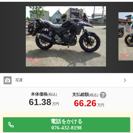
写真
本体価格
支払総額
(税込)
(税込)
61.38
66.26
万円
万円
電話をかける
076-432-8198