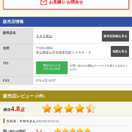
お見積り/お問合せ
販売店情報
販売店名
ＳＢＳ富山
販売店詳細を見る
住所
〒930-0884
地図を見る
富山県富山市五福末広町１３９６－３
TEL
電話をかける
※問い合わせの際はグーバイクを見たとお伝えく
076-432-8198
ださい
FAX
076-432-8197
販売店レビュー (3件)
4.8
点
総合
投稿者：
ＫＭＮさん
(2024/02/29 19:31)
5
問い合わせ対応
点