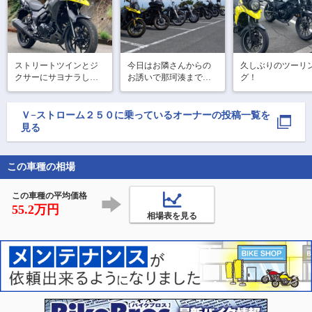
ストリートツインとジ
今日はお隣さんからの
久しぶりのツーリ
クサーにサヨナラして
お誘いで那珂湊までツ
グ！
ちょうど1ヶ月。やっと
ーリング🏍️

次のバイクが納車とな
りました♪

美味しいお刺身定食を
Ｖ−ストローム２５０
に乗っているオーナーの投稿一覧を
食べて、ソフトクリー
見る
◯◯ストのニコ丸

ム食べて🍦、明太子買
2021年式 走行距
って帰宅しました！

離:697km

この車種の相場
5年落ちの中古車です

乗り易くてある意味お
じさんホ
この車種の平均価格
55.2万円
相場表を見る