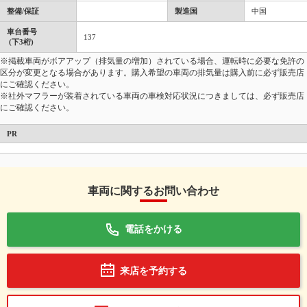
整備/保証
製造国
中国
車台番号
137
(下3桁)
※掲載車両がボアアップ（排気量の増加）されている場合、運転時に必要な免許の
区分が変更となる場合があります。購入希望の車両の排気量は購入前に必ず販売店
にご確認ください。
※社外マフラーが装着されている車両の車検対応状況につきましては、必ず販売店
にご確認ください。
PR
車両に関するお問い合わせ
電話をかける
来店を予約する