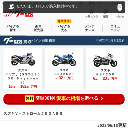
スズキ(SUZUKI) Ｖ－ストローム２５０ＡＢＳ｜ＳＢＳ富山｜新車・中古バイクなら【グーバイク(GooBike)】
121
ただいま、
人が購入検討中です。
バイクを
新車
バイクを
メンテ
コミュ
探す
販売店
売る
ナンス
ニティ
バイク買取相場
※2026年8月9日更新
スズキ
スズキ
スズキ
ＧＳＸ２５０Ｒ
ハヤブサ（ＧＳＸ１３０
ＧＳＲ２５０
32
万円
6
23
０Ｒ Ｈａｙａｂｕｓ
.5
万円
～
.1
.2
～
ａ）
16
162
万円
.4
.5
～
簡単30秒!
愛車
相場
を調べる
の
無料
スズキＶ－ストローム２５０ＡＢＳ
2022/06/16更新