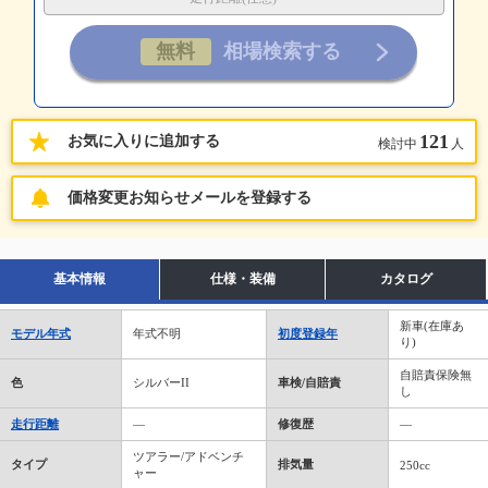
121
お気に入りに追加する
検討中
人
価格変更お知らせメールを登録する
基本情報
仕様・装備
カタログ
新車(在庫あ
モデル年式
年式不明
初度登録年
り)
自賠責保険無
色
シルバーII
車検/自賠責
し
走行距離
―
修復歴
―
ツアラー/アドベンチ
タイプ
排気量
250cc
ャー