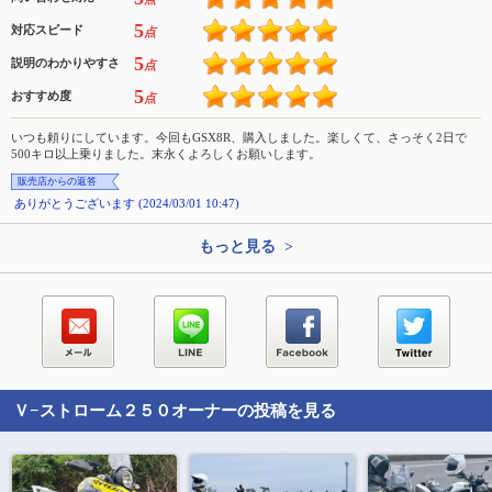
5
対応スピード
点
5
説明のわかりやすさ
点
5
おすすめ度
点
いつも頼りにしています。今回もGSX8R、購入しました。楽しくて、さっそく2日で
500キロ以上乗りました。末永くよろしくお願いします。
販売店からの返答
ありがとうございます (2024/03/01 10:47)
もっと見る >
Ｖ−ストローム２５０
オーナーの投稿を見る