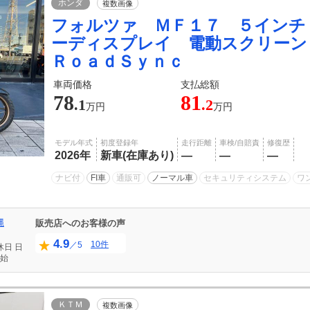
ホンダ
複数画像
フォルツァ ＭＦ１７ ５インチ
ーディスプレイ 電動スクリー
ＲｏａｄＳｙｎｃ
車両価格
支払総額
78
81
.1
.2
万円
万円
モデル年式
初度登録年
走行距離
車検/自賠責
修復歴
2026年
新車(在庫あり)
―
―
―
ナビ付
FI車
通販可
ノーマル車
セキュリティシステム
ワ
縄
販売店へのお客様の声
4.9
10件
／5
休日
日
始
ＫＴＭ
複数画像