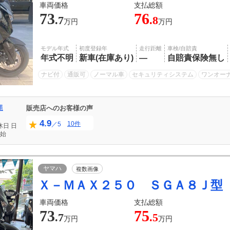
車両価格
支払総額
73
76
.7
.8
万円
万円
モデル年式
初度登録年
走行距離
車検/自賠責
年式不明
新車(在庫あり)
―
自賠責保険無し
ナビ付
通販可
ノーマル車
セキュリティシステム
ワンオー
縄
販売店へのお客様の声
4.9
10件
／5
休日
日
始
ヤマハ
複数画像
Ｘ－ＭＡＸ２５０ ＳＧＡ８Ｊ型
車両価格
支払総額
73
75
.7
.5
万円
万円