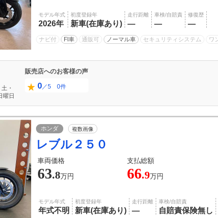
モデル年式
初度登録年
走行距離
車検/自賠責
修復歴
2026年
新車(在庫あり)
―
―
―
ナビ付
FI車
通販可
ノーマル車
セキュリティシステム
ワ
販売店へのお客様の声
0
／5 0件
、土・
日曜日
ホンダ
複数画像
レブル２５０
車両価格
支払総額
63
66
.8
.9
万円
万円
モデル年式
初度登録年
走行距離
車検/自賠責
年式不明
新車(在庫あり)
―
自賠責保険無し