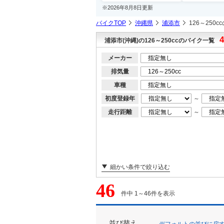
※2026年8月8日更新
バイクTOP
沖縄県
浦添市
126～250
4
浦添市(沖縄)の126～250ccのバイク一覧
メーカー
排気量
車種
初度登録年
～
走行距離
～
細かい条件で絞り込む
46
件中 1～46件を表示
並び替え
デフォルトの並びに戻