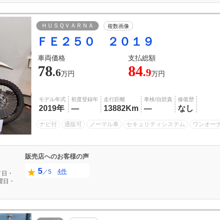
ＨＵＳＱＶＡＲＮＡ
複数画像
ＦＥ２５０ ２０１９
車両価格
支払総額
78
84
.6
.9
万円
万円
モデル年式
初度登録年
走行距離
車検/自賠責
修復歴
2019年
―
13882Km
―
なし
ナビ付
通販可
ノーマル車
セキュリティシステム
ワンオー
販売店へのお客様の声
5
4件
／5
／日・
曜日・