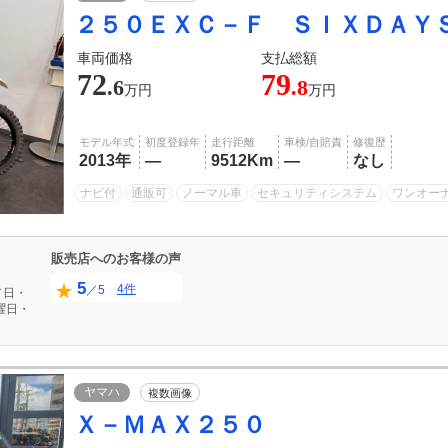
２５０ＥＸＣ－Ｆ ＳＩＸＤＡＹ
車両価格
支払総額
72
79
.6
.8
万円
万円
モデル年式
初度登録年
走行距離
車検/自賠責
修復歴
2013年
―
9512Km
―
なし
ナビ付
通販可
ノーマル車
セキュリティシステム
ワンオー
販売店へのお客様の声
5
4件
／5
／日・
曜日・
ヤマハ
複数画像
Ｘ－ＭＡＸ２５０