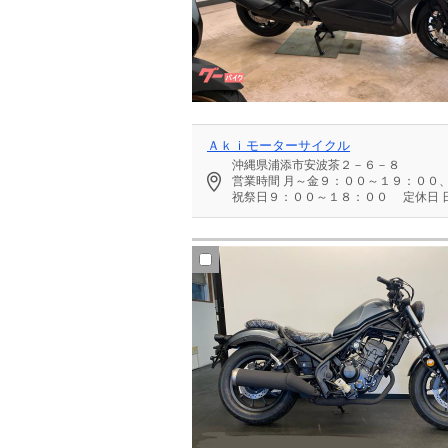
Ａｋｉモーターサイクル
沖縄県浦添市安波茶２－６－８
営業時間
月～金９：００～１９：００
祝祭日９：００～１８：００
定休日