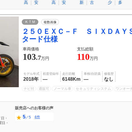
高
安
高
安
新
古
少
多
ＫＴＭ
複数画像
２５０ＥＸＣ－Ｆ ＳＩＸＤＡＹ
タード仕様
車両価格
支払総額
103
110
.7
万円
万円
モデル年式
初度登録年
走行距離
車検/自賠責
修復歴
2018年
―
6148Km
―
なし
ナビ付
通販可
ノーマル車
セキュリティシステム
ワンオー
販売店へのお客様の声
5
4件
／5
／日・
曜日・