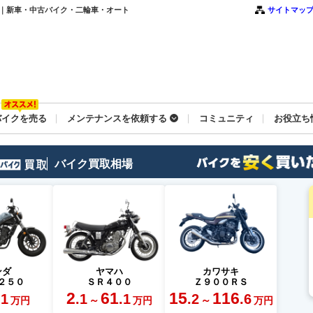
一覧｜新車・中古バイク・二輪車・オート
サイトマッ
バイクを売る
メンテナンスを依頼する
コミュニティ
お役立ち
バイク買取相場
ンダ
ヤマハ
カワサキ
２５０
ＳＲ４００
Ｚ９００ＲＳ
2
61
15
116
.1
.1
.1
.2
.6
～
～
万円
万円
万円