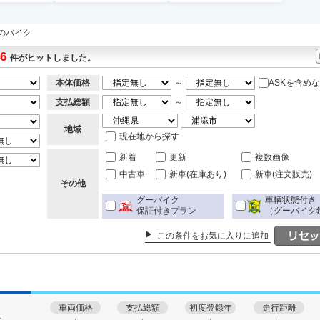
ccのバイク
6
件がヒットしました。
本体価格
～
ASKを含め
支払総額
～
地域
現在地から探す
新着
更新
複数画像
中古車
新車(在庫あり)
新車(注文販売)
その他
グーバイク
車輌状態付き
保証付きプラン
（グーバイク
この条件をお気に入りに追加
車両価格
支払総額
初度登録年
走行距離
す