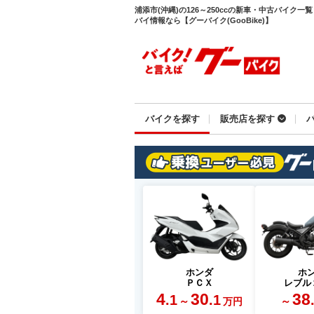
浦添市(沖縄)の126～250ccの新車・中古バイク
バイ情報なら【グーバイク(GooBike)】
バイクを探す
販売店を探す
ホンダ
ホ
ＰＣＸ
レブル
4
30
38
.1
.1
～
～
万円