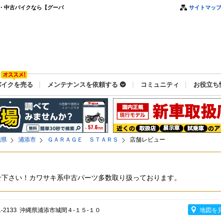
・中古バイクなら【グーバ
サイトマッ
バイクを売る
メンテナンスを依頼する
コミュニティ
お役立ち
縄県
浦添市
ＧＡＲＡＧＥ ＳＴＡＲＳ
店舗レビュー
せ下さい！カワサキ系中古パーツ多数取り扱っております。
1-2133 沖縄県浦添市城間４-１５-１０
地図を