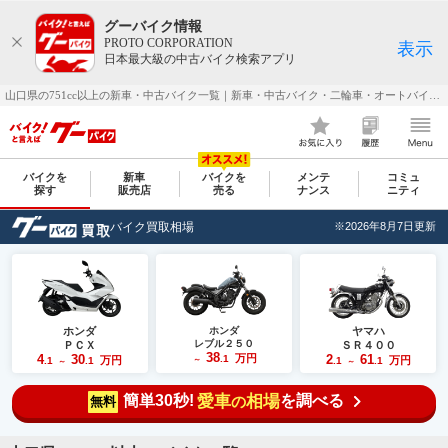
グーバイク情報
PROTO CORPORATION
表示
日本最大級の中古バイク検索アプリ
山口県の751cc以上の新車・中古バイク一覧｜新車・中古バイク・二輪車・オートバイ情報なら【グーバイク(GooBike)】
バイクを
新車
バイクを
メンテ
コミュ
探す
販売店
売る
ナンス
ニティ
バイク買取相場
※2026年8月7日更新
ホンダ
ホンダ
ヤマハ
レブル２５０
ＰＣＸ
ＳＲ４００
38
4
30
万円
2
61
.1
万円
万円
.1
.1
～
.1
.1
～
～
簡単30秒!
愛車
相場
を調べる
の
無料