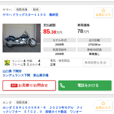
ヤマハ
複数画像
動画
ヤマハ ドラッグスター１１００ 最終型
支払総額
車両価格
85
78
.38
万円
万円
モデル年式
走行距離
2008年
27910Km
初度登録年
車検/自賠責
2008年
車検無し
4
4
電気・保安部品
エンジン
外観
車両状態を見る
5
4
フレーム
足まわり
正常
山口県 下関市
エンデュランス下関 形山展示場
お見積り/お問合せ
電話をかける
無料
ホンダ
複数画像
ホンダ ＣＢＲ１０００ＲＲ－Ｒ ２０２０年モデル クイ
ックシフター ＥＴＣ２．０ 前後タイヤ新品 ワンオー