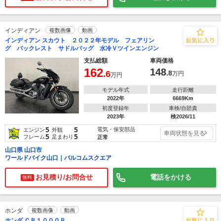
インディアン
複数画像
動画
インディアン スカウト ２０２２年モデル フェアリン
グ バックレスト サドルバッグ 水冷Ｖツインエンジン
支払総額
車両価格
162
148
.6
.8
万円
万円
モデル年式
走行距離
2022年
6669Km
初度登録年
車検/自賠責
2023年
検2026/11
5
5
電気・保安部品
エンジン
外観
車両状態を見る
5
5
フレーム
足まわり
正常
山口県 山口市
ワールドバイク山口｜バルコムスクエア
お見積り/お問合せ
電話をかける
無料
ホンダ
複数画像
動画
ホンダ ＣＢ１０００Ｒ