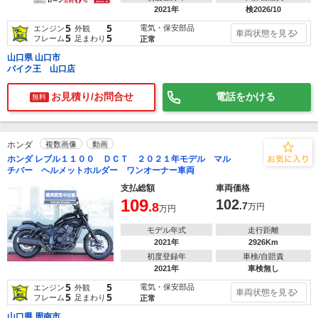
2021年
検2026/10
5
5
電気・保安部品
エンジン
外観
車両状態を見る
5
5
フレーム
足まわり
正常
山口県 山口市
バイク王 山口店
お見積り/お問合せ
電話をかける
無料
ホンダ
複数画像
動画
ホンダ レブル１１００ ＤＣＴ ２０２１年モデル マル
チバー ヘルメットホルダー ワンオーナー車両
支払総額
車両価格
109
102
.8
.7
万円
万円
モデル年式
走行距離
2021年
2926Km
初度登録年
車検/自賠責
2021年
車検無し
5
5
電気・保安部品
エンジン
外観
車両状態を見る
5
5
フレーム
足まわり
正常
山口県 周南市