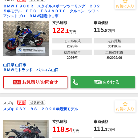
ＢＭＷ
ＢＭＷ Ｆ９００Ｒ スタイルスポーツツーリング ２０２
５年モデル ＥＴＣ ＥＳＡ＆ＤＴＣ クルコン シフト
アシストプロ ＢＭＷ認定中古車
支払総額
車両価格
122
115
.1
.8
万円
万円
モデル年式
走行距離
2025年
3019Km
初度登録年
車検/自賠責
2026年
検2029/06
山口県 山口市
ＢＭＷモトラッド バルコム山口
お見積り/お問合せ
電話をかける
無料
スズキ
更新
複数画像
スズキ ＧＳＸ－８Ｓ ２０２６年最新モデル
支払総額
車両価格
118
111
.54
.1
万円
万円