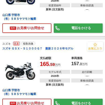
2026年
―
初度登録年
車検/自賠責
新車 (注文販売)
―
山口県 宇部市
（有）ＳＢＳヤマモト輪業
お見積り/お問合せ
電話をかける
無料
スズキ
更新
複数画像
スズキ ＧＳＸ－Ｓ１０００ＧＴ 最新２０２６年モデル
支払総額
車両価格
165
157
.59
.3
万円
万円
モデル年式
走行距離
2026年
―
初度登録年
車検/自賠責
新車 (注文販売)
―
山口県 宇部市
（有）ＳＢＳヤマモト輪業
お見積り/お問合せ
電話をかける
無料