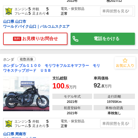
2022年
検2027/12
5
5
電気・保安部品
エンジン
外観
車両状態を見る
5
4
フレーム
足まわり
正常
山口県 山口市
ワールドバイク山口｜バルコムスクエア
お見積り/お問合せ
電話をかける
無料
ホンダ
複数画像
ホンダ レブル１１００ モリワキフルエキマフラー モリ
ワキステップガード ＵＳＢ
支払総額
車両価格
100
92
.5
.8
万円
万円
モデル年式
走行距離
2021年
19765Km
初度登録年
車検/自賠責
2021年
車検無し
5
5
電気・保安部品
エンジン
外観
車両状態を見る
5
5
フレーム
足まわり
正常
山口県 周南市