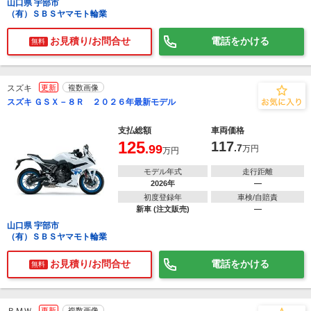
山口県 宇部市
（有）ＳＢＳヤマモト輪業
お見積り/お問合せ
電話をかける
無料
スズキ
更新
複数画像
スズキ ＧＳＸ－８Ｒ ２０２６年最新モデル
支払総額
車両価格
125
117
.99
.7
万円
万円
モデル年式
走行距離
2026年
―
初度登録年
車検/自賠責
新車 (注文販売)
―
山口県 宇部市
（有）ＳＢＳヤマモト輪業
お見積り/お問合せ
電話をかける
無料
更新
複数画像