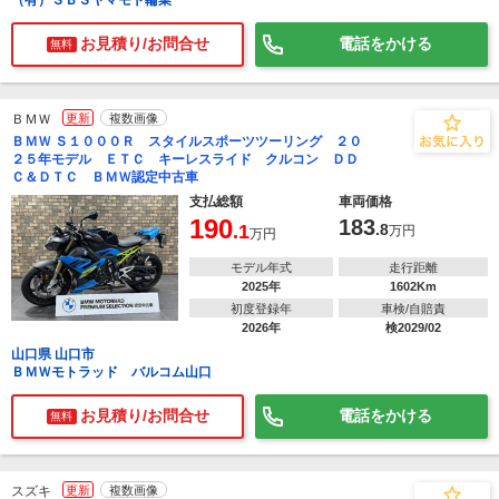
（有）ＳＢＳヤマモト輪業
お見積り/お問合せ
電話をかける
無料
ＢＭＷ
更新
複数画像
ＢＭＷ Ｓ１０００Ｒ スタイルスポーツツーリング ２０
２５年モデル ＥＴＣ キーレスライド クルコン ＤＤ
Ｃ＆ＤＴＣ ＢＭＷ認定中古車
支払総額
車両価格
190
183
.1
.8
万円
万円
モデル年式
走行距離
2025年
1602Km
初度登録年
車検/自賠責
2026年
検2029/02
山口県 山口市
ＢＭＷモトラッド バルコム山口
お見積り/お問合せ
電話をかける
無料
スズキ
更新
複数画像