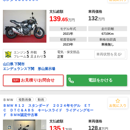
支払総額
車両価格
139
132
.65
万円
万円
モデル年式
走行距離
2021年
6710Km
初度登録年
車検/自賠責
2023年
車検無し
5
5
電気・保安部品
エンジン
外観
車両状態を見る
5
5
フレーム
足まわり
正常
山口県 下関市
エンデュランス下関 形山展示場
お見積り/お問合せ
電話をかける
無料
ＢＭＷ
複数画像
動画
ＢＭＷ Ｒ１２ スタンダード ２０２４年モデル ＥＴ
Ｃ ＤＴＣ＆ＡＢＳ キーレスライド ライディングモー
ド ＢＭＷ認定中古車
支払総額
車両価格
135
128
.1
.8
万円
万円