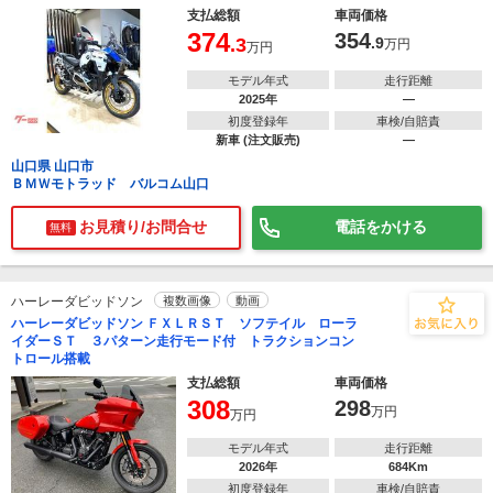
支払総額
車両価格
374
354
.3
.9
万円
万円
モデル年式
走行距離
2025年
―
初度登録年
車検/自賠責
新車 (注文販売)
―
山口県 山口市
ＢＭＷモトラッド バルコム山口
お見積り/お問合せ
電話をかける
無料
ハーレーダビッドソン
複数画像
動画
ハーレーダビッドソン ＦＸＬＲＳＴ ソフテイル ローラ
イダーＳＴ ３パターン走行モード付 トラクションコン
トロール搭載
支払総額
車両価格
308
298
万円
万円
モデル年式
走行距離
2026年
684Km
初度登録年
車検/自賠責