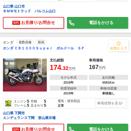
山口県 山口市
ＢＭＷモトラッド バルコム山口
お見積り/お問合せ
電話をかける
無料
ホンダ
複数画像
動画
ホンダ ＣＢ１３００Ｓｕｐｅｒ ボルドール ＳＰ
支払総額
車両価格
174
167
.32
万円
万円
モデル年式
走行距離
2019年
6581Km
初度登録年
車検/自賠責
2019年
車検無し
5
5
電気・保安部品
エンジン
外観
車両状態を見る
5
5
フレーム
足まわり
正常
山口県 下関市
エンデュランス下関 形山展示場
お見積り/お問合せ
電話をかける
無料