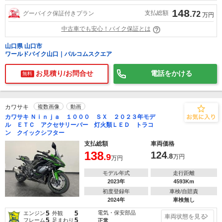
148
支払総額
グーバイク保証付きプラン
.72
万円
中古車でも安心！バイク保証とは
山口県 山口市
ワールドバイク山口｜バルコムスクエア
お見積り/お問合せ
電話をかける
無料
カワサキ
複数画像
動画
カワサキ Ｎｉｎｊａ １０００ ＳＸ ２０２３年モデ
ル ＥＴＣ アクセサリーバー 灯火類ＬＥＤ トラコ
ン クイックシフター
支払総額
車両価格
138
124
.9
.8
万円
万円
モデル年式
走行距離
2023年
4593Km
初度登録年
車検/自賠責
2024年
車検無し
5
5
電気・保安部品
エンジン
外観
車両状態を見る
5
5
フレーム
足まわり
正常