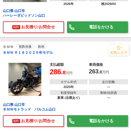
2026年
検2029/04
山口県 山口市
ハーレーダビッドソン山口
お見積り/お問合せ
電話をかける
無料
ＢＭＷ
複数画像
動画
ＢＭＷ Ｒ１８２０２５年モデル
支払総額
車両価格
286
263
.8
.8
万円
万円
モデル年式
走行距離
2025年
―
初度登録年
車検/自賠責
新車 (在庫あり)
―
山口県 山口市
ＢＭＷモトラッド バルコム山口
お見積り/お問合せ
電話をかける
無料