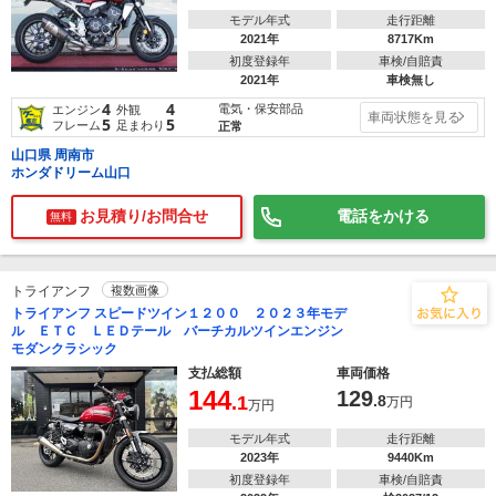
モデル年式
走行距離
2021年
8717Km
初度登録年
車検/自賠責
2021年
車検無し
4
4
電気・保安部品
エンジン
外観
車両状態を見る
5
5
フレーム
足まわり
正常
山口県 周南市
ホンダドリーム山口
お見積り/お問合せ
電話をかける
無料
トライアンフ
複数画像
トライアンフ スピードツイン１２００ ２０２３年モデ
ル ＥＴＣ ＬＥＤテール バーチカルツインエンジン
モダンクラシック
支払総額
車両価格
144
129
.1
.8
万円
万円
モデル年式
走行距離
2023年
9440Km
初度登録年
車検/自賠責