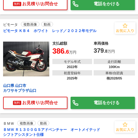
お見積り/お問合せ
電話をかける
無料
ビモータ
複数画像
動画
ビモータ ＫＢ４ ホワイト レッド／２０２２年モデル
支払総額
車両価格
386
379
.6
.8
万円
万円
モデル年式
走行距離
2022年
100Km
初度登録年
車検/自賠責
2025年
検2028/05
山口県 山口市
カワサキプラザ山口
お見積り/お問合せ
電話をかける
無料
ＢＭＷ
複数画像
動画
ＢＭＷ Ｒ１３００ＧＳアドベンチャー オートメイテッド
シフトアシスタント仕様