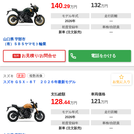
140
132
.29
万円
万円
モデル年式
走行距離
2026年
―
初度登録年
車検/自賠責
新車 (注文販売)
―
山口県 宇部市
（有）ＳＢＳヤマモト輪業
お見積り/お問合せ
電話をかける
無料
スズキ
更新
複数画像
スズキ ＧＳＸ－８Ｔ ２０２６年最新モデル
支払総額
車両価格
128
121
.44
万円
万円
モデル年式
走行距離
2026年
―
初度登録年
車検/自賠責
新車 (注文販売)
―