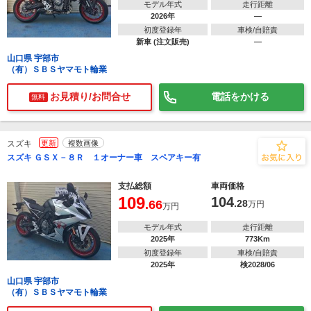
モデル年式
走行距離
2026年
―
初度登録年
車検/自賠責
新車 (注文販売)
―
山口県 宇部市
（有）ＳＢＳヤマモト輪業
お見積り/お問合せ
電話をかける
無料
スズキ
更新
複数画像
スズキ ＧＳＸ－８Ｒ １オーナー車 スペアキー有
支払総額
車両価格
109
104
.66
.28
万円
万円
モデル年式
走行距離
2025年
773Km
初度登録年
車検/自賠責
2025年
検2028/06
山口県 宇部市
（有）ＳＢＳヤマモト輪業