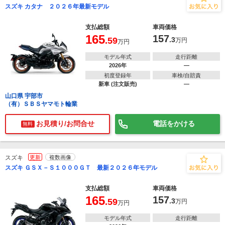
スズキ カタナ ２０２６年最新モデル
支払総額
車両価格
165
157
.59
.3
万円
万円
モデル年式
走行距離
2026年
―
初度登録年
車検/自賠責
新車 (注文販売)
―
山口県 宇部市
（有）ＳＢＳヤマモト輪業
お見積り/お問合せ
電話をかける
無料
スズキ
更新
複数画像
スズキ ＧＳＸ－Ｓ１０００ＧＴ 最新２０２６年モデル
支払総額
車両価格
165
157
.59
.3
万円
万円
モデル年式
走行距離