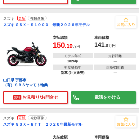
スズキ
更新
複数画像
スズキ ＧＳＸ－Ｓ１０００ 最新２０２６年モデル
支払総額
車両価格
150
141
.19
.9
万円
万円
モデル年式
走行距離
2026年
―
初度登録年
車検/自賠責
新車 (注文販売)
―
山口県 宇部市
（有）ＳＢＳヤマモト輪業
お見積り/お問合せ
電話をかける
無料
スズキ
更新
複数画像
スズキ ＧＳＸ－８ＴＴ ２０２６年最新モデル
支払総額
車両価格