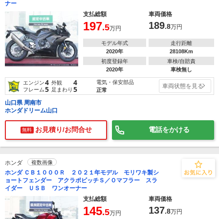
ナー
支払総額
車両価格
197
189
.5
.8
万円
万円
モデル年式
走行距離
2020年
28108Km
初度登録年
車検/自賠責
2020年
車検無し
4
4
電気・保安部品
エンジン
外観
車両状態を見る
5
5
フレーム
足まわり
正常
山口県 周南市
ホンダドリーム山口
お見積り/お問合せ
電話をかける
無料
ホンダ
複数画像
ホンダ ＣＢ１０００Ｒ ２０２１年モデル モリワキ製シ
ョートフェンダー アクラポビッチＳ／Ｏマフラー スラ
イダー ＵＳＢ ワンオーナー
支払総額
車両価格
145
137
.5
.8
万円
万円