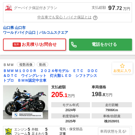
97
支払総額
グーバイク保証付きプラン
.72
万円
中古車でも安心！バイク保証とは
山口県 山口市
ワールドバイク山口｜バルコムスクエア
お見積り/お問合せ
電話をかける
無料
ＢＭＷ
複数画像
動画
ＢＭＷ Ｍ１０００Ｒ ２０２４年モデル ＥＴＣ ＤＤＣ
＆ＤＴＣ ウイングレット 灯火類ＬＥＤ シフトアシス
トプロ ＢＭＷ認定中古車
支払総額
車両価格
205
198
.1
.8
万円
万円
モデル年式
走行距離
2024年
7906Km
初度登録年
車検/自賠責
2025年
検2028/01
5
5
電気・保安部品
エンジン
外観
車両状態を見る
5
5
フレーム
足まわり
正常