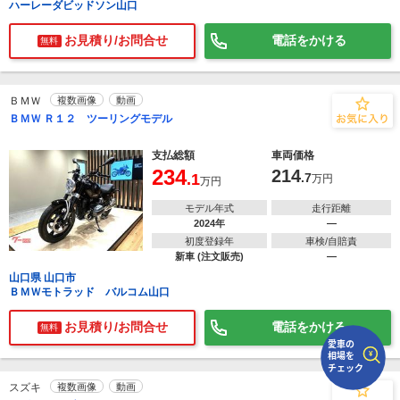
ハーレーダビッドソン山口
お見積り/お問合せ
電話をかける
で
相場をチェック！
無料
車種選択するだけ、かんたん相場検索
まずはメーカーを選択する
ＢＭＷ
複数画像
動画
ＢＭＷ Ｒ１２ ツーリングモデル
排気量
支払総額
車両価格
車種
234
214
.1
.7
万円
万円
型式(任意)
モデル年式
走行距離
2024年
―
走行距離(任意)
初度登録年
車検/自賠責
新車 (注文販売)
―
山口県 山口市
ＢＭＷモトラッド バルコム山口
お見積り/お問合せ
電話をかける
無料
スズキ
複数画像
動画