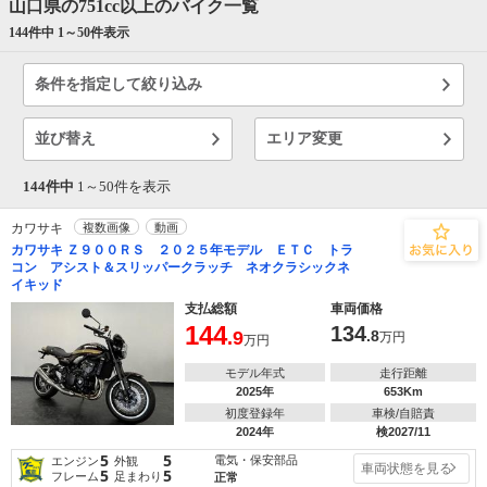
山口県の751cc以上のバイク一覧
144件中 1～
50
件表示
条件を指定して絞り込み
並び替え
エリア変更
144件中
1～
50
件を表示
カワサキ
複数画像
動画
カワサキ Ｚ９００ＲＳ ２０２５年モデル ＥＴＣ トラ
コン アシスト＆スリッパークラッチ ネオクラシックネ
イキッド
支払総額
車両価格
144
134
.9
.8
万円
万円
モデル年式
走行距離
2025年
653Km
初度登録年
車検/自賠責
2024年
検2027/11
5
5
電気・保安部品
エンジン
外観
車両状態を見る
5
5
フレーム
足まわり
正常