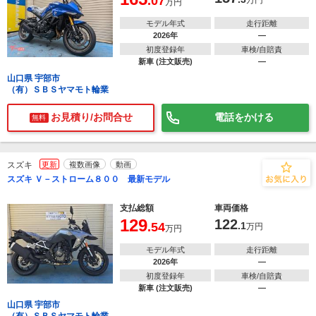
.07
万円
万円
モデル年式
走行距離
2026年
―
初度登録年
車検/自賠責
新車 (注文販売)
―
山口県 宇部市
（有）ＳＢＳヤマモト輪業
お見積り/お問合せ
電話をかける
無料
スズキ
更新
複数画像
動画
スズキ Ｖ－ストローム８００ 最新モデル
支払総額
車両価格
129
122
.54
.1
万円
万円
モデル年式
走行距離
2026年
―
初度登録年
車検/自賠責
新車 (注文販売)
―
山口県 宇部市