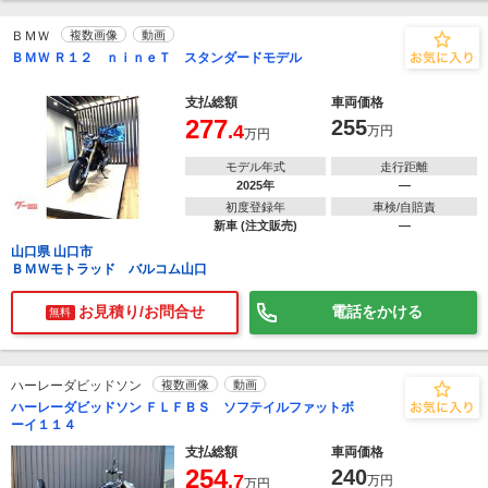
ＢＭＷ
複数画像
動画
ＢＭＷ Ｒ１２ ｎｉｎｅＴ スタンダードモデル
支払総額
車両価格
277
255
.4
万円
万円
モデル年式
走行距離
2025年
―
初度登録年
車検/自賠責
新車 (注文販売)
―
山口県 山口市
ＢＭＷモトラッド バルコム山口
お見積り/お問合せ
電話をかける
無料
ハーレーダビッドソン
複数画像
動画
ハーレーダビッドソン ＦＬＦＢＳ ソフテイルファットボ
ーイ１１４
支払総額
車両価格
254
240
.7
万円
万円