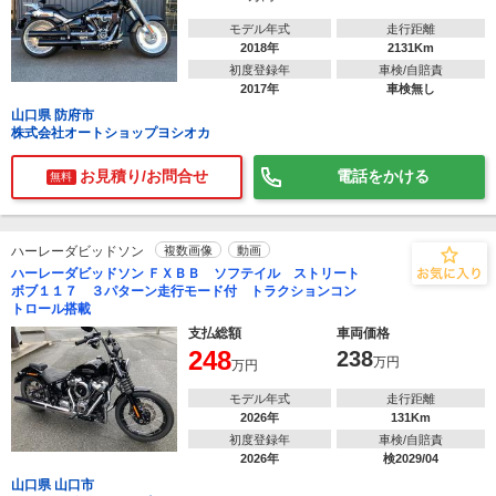
モデル年式
走行距離
2018年
2131Km
初度登録年
車検/自賠責
2017年
車検無し
山口県 防府市
株式会社オートショップヨシオカ
お見積り/お問合せ
電話をかける
無料
ハーレーダビッドソン
複数画像
動画
ハーレーダビッドソン ＦＸＢＢ ソフテイル ストリート
ボブ１１７ ３パターン走行モード付 トラクションコン
トロール搭載
支払総額
車両価格
248
238
万円
万円
モデル年式
走行距離
2026年
131Km
初度登録年
車検/自賠責
2026年
検2029/04
山口県 山口市