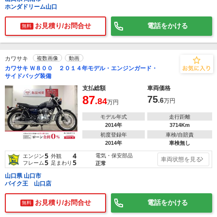
ホンダドリーム山口
お見積り/お問合せ
電話をかける
無料
カワサキ
複数画像
動画
カワサキ Ｗ８００ ２０１４年モデル・エンジンガード・
サイドバッグ装備
支払総額
車両価格
87
75
.84
.6
万円
万円
モデル年式
走行距離
2014年
3714Km
初度登録年
車検/自賠責
2014年
車検無し
5
4
電気・保安部品
エンジン
外観
車両状態を見る
5
5
フレーム
足まわり
正常
山口県 山口市
バイク王 山口店
お見積り/お問合せ
電話をかける
無料