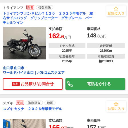
トライアンフ
新着
複数画像
トライアンフ ボンネビルＴ１２０ ２０２５年モデル 左
右サドルバッグ グリップヒーター グラブレール バー
チカルツイン
支払総額
車両価格
162
148
.6
.8
万円
万円
モデル年式
走行距離
2025年
2326Km
初度登録年
車検/自賠責
2025年
検2028/11
山口県 山口市
ワールドバイク山口｜バルコムスクエア
お見積り/お問合せ
電話をかける
無料
スズキ
更新
複数画像
動画
スズキ カタナ ２０２６年最新モデル
支払総額
車両価格
165
157
.3