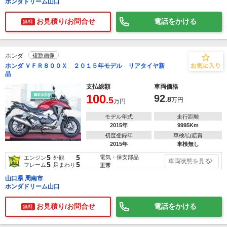
ホンダドリーム山口
お見積り/お問合せ
電話をかける
無料
ホンダ
複数画像
ホンダ ＶＦＲ８００Ｘ ２０１５年モデル リアタイヤ新
品
支払総額
車両価格
100
92
.5
.8
万円
万円
モデル年式
走行距離
2015年
9995Km
初度登録年
車検/自賠責
2015年
車検無し
5
5
電気・保安部品
エンジン
外観
車両状態を見る
5
5
フレーム
足まわり
正常
山口県 周南市
ホンダドリーム山口
お見積り/お問合せ
電話をかける
無料