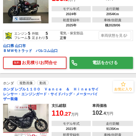
モデル年式
走行距離
2024年
2054Km
初度登録年
車検/自賠責
2025年
検2028/06
5
5
電気・保安部品
エンジン
外観
車両状態を見る
5
5
フレーム
足まわり
正常
山口県 山口市
ＢＭＷモトラッド バルコム山口
お見積り/お問合せ
電話をかける
無料
ホンダ
複数画像
動画
ホンダ レブル１１００ Ｖａｎｃｅ ＆ Ｈｉｎｅｓサイ
レンサー・エンジンガード・サイドバッグ・メーターバイ
ザー装備
支払総額
車両価格
110
102
.27
.4
万円
万円
モデル年式
走行距離
2021年
9135Km
初度登録年
車検/自賠責