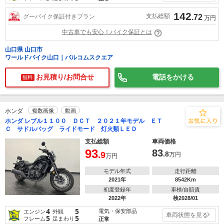
142
支払総額
グーバイク保証付きプラン
.72
万円
中古車でも安心！バイク保証とは
山口県 山口市
ワールドバイク山口｜バルコムスクエア
お見積り/お問合せ
電話をかける
無料
ホンダ
複数画像
動画
ホンダ レブル１１００ ＤＣＴ ２０２１年モデル ＥＴ
Ｃ サドルバッグ ライドモード 灯火類ＬＥＤ
支払総額
車両価格
93
83
.9
.8
万円
万円
モデル年式
走行距離
2021年
8542Km
初度登録年
車検/自賠責
2022年
検2028/01
4
5
電気・保安部品
エンジン
外観
車両状態を見る
5
5
フレーム
足まわり
正常