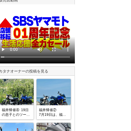
販売店動画
カタナ
オーナーの投稿を見る
福井帰省④  19日
福井帰省②

の息子とのツーか
7月19日は、福井
ら

帰省で早朝から息
7月20日は、朝6時
子とツー。

に出て東京へバイ
珍しく休みも合