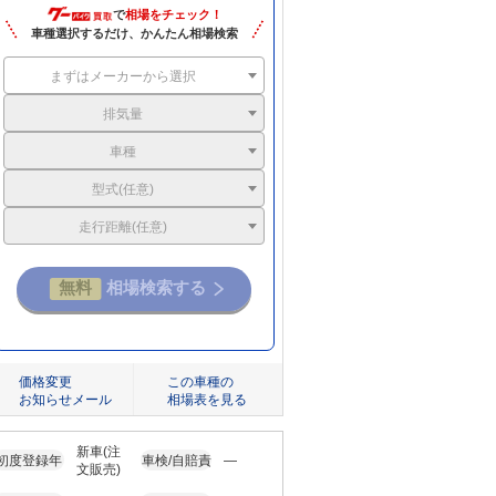
で
相場をチェック！
車種選択するだけ、かんたん相場検索
まずはメーカーから選択
排気量
車種
型式(任意)
走行距離(任意)
価格変更
この車種の
お知らせメール
相場表を見る
新車(注
初度登録年
車検/自賠責
―
文販売)