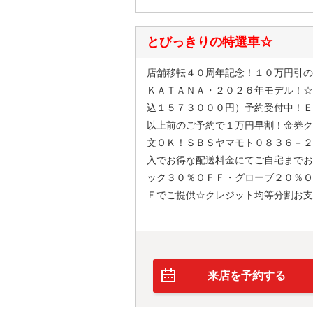
とびっきりの特選車☆
店舗移転４０周年記念！１０万円引の
ＫＡＴＡＮＡ・２０２６年モデル！☆
込１５７３０００円）予約受付中！Ｅ
以上前のご予約で１万円早割！金券ク
文ＯＫ！ＳＢＳヤマモト０８３６－２
入でお得な配送料金にてご自宅までお
ック３０％ＯＦＦ・グローブ２０％Ｏ
Ｆでご提供☆クレジット均等分割お支
来店を予約する