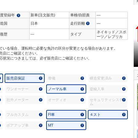
度登録年
新車(注文販売)
車検/自賠責
―
造国
日本
走行距離
―
ネイキッド／スポ
復歴
―
タイプ
ーツ／レプリカ
ている場合、運転時に必要な免許の区分が変更となる場合があります。
売店にご確認ください。
応状況につきましては、必ず販売店にご確認ください。
販売店保証
整備
構造変更済み
ワンオーナー
ノーマル車
逆輸入車
社外メーター
オーディオ
セキュリティシステ
ム
フルカスタム
FI車
４スト
ボアアップ車
MT