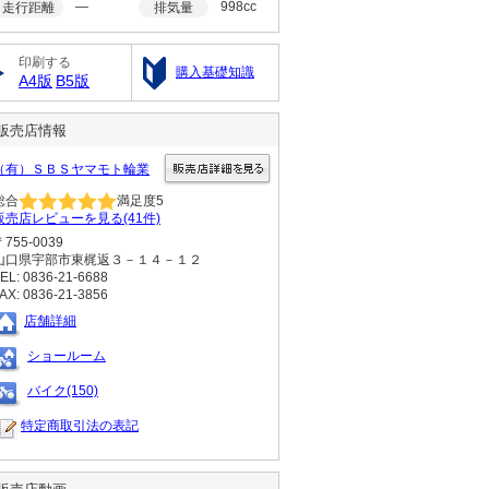
―
998cc
走行距離
排気量
印刷する
購入基礎知識
A4版
B5版
販売店情報
（有）ＳＢＳヤマモト輪業
総合
満足度
5
販売店レビューを見る(41件)
〒755-0039
山口県宇部市東梶返３－１４－１２
EL: 0836-21-6688
AX: 0836-21-3856
店舗詳細
ショールーム
バイク(150)
特定商取引法の表記