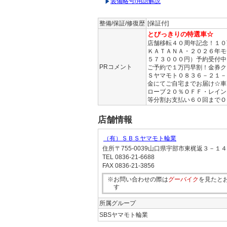
装備略号/用語解説
整備/保証/修復歴
[保証付]
とびっきりの特選車☆
店舗移転４０周年記念！１０
ＫＡＴＡＮＡ・２０２６年モ
５７３０００円）予約受付中
PRコメント
ご予約で１万円早割！金券ク
Ｓヤマモト０８３６－２１－
金にてご自宅までお届け☆車
ローブ２０％ＯＦＦ・レイン
等分割お支払い６０回までＯ
店舗情報
（有）ＳＢＳヤマモト輪業
住所
〒755-0039山口県宇部市東梶返３－１
TEL
0836-21-6688
FAX
0836-21-3856
※お問い合わせの際は
グーバイク
を見たと
す
所属グループ
SBSヤマモト輪業