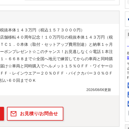
税抜本体１４３万円（税込１５７３０００円）
店舗移転４０周年記念！１０万円引の税抜本体１４３万円（税
ＴＣ１．０本体（取付・セットアップ費用別途）と納車１ヶ月
ーポンプレゼント☆このチャンス！お見逃しなく☆電話１本注
１－６６８８まで☆全国へ地元で練習してからの車両と同時購
届け☆車両と同時購入でヘルメット１５％ＯＦＦ・ワイヤーロ
ＦＦ・レインウエアー２０％ＯＦＦ・バイクカバー３０％ＯＦ
T
F
払い６０回までＯＫ
2026/08/06更新
お見積り/お問合せ