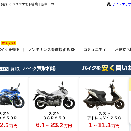
 ｜（有）ＳＢＳヤマモト輪業｜新車・中
サイトマッ
バイクを売る
メンテナンスを依頼する
コミュニティ
お役立ち
バイク買取相場
スズキ
スズキ
スズキ
Ｘ２５０Ｒ
ＧＳＲ２５０
アドレスＶ１２５Ｇ
2
6
23
1
11
.5
.1
.2
.3
～
～
万円
万円
万円