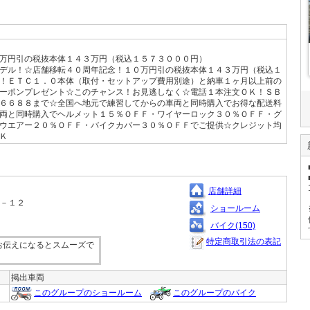
万円引の税抜本体１４３万円（税込１５７３０００円）
デル！☆店舗移転４０周年記念！１０万円引の税抜本体１４３万円（税込１
！ＥＴＣ１．０本体（取付・セットアップ費用別途）と納車１ヶ月以上前の
ーポンプレゼント☆このチャンス！お見逃しなく☆電話１本注文ＯＫ！ＳＢ
６６８８まで☆全国へ地元で練習してからの車両と同時購入でお得な配送料
両と同時購入でヘルメット１５％ＯＦＦ・ワイヤーロック３０％ＯＦＦ・グ
ウエアー２０％ＯＦＦ・バイクカバー３０％ＯＦＦでご提供☆クレジット均
Ｋ
店舗詳細
４－１２
ショールーム
バイク(150)
特定商取引法の表記
お伝えになるとスムーズで
掲出車両
このグループのショールーム
このグループのバイク