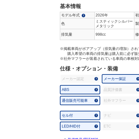
基本情報
モデル年式
2026年
初
ミスティックシルバー
色
製
メタリック
排気量
998cc
修
※掲載車両がボアアップ（排気量の増加）され
購入希望の車両の排気量は購入前に必ず販
※社外マフラーが装着されている車両の車検対
仕様・オプション・装備
メーカー認定
メーカー保証
ABS
品質評価書
通信販売可能車
社外マフラー
セル付
ナビ
LED/HID付
ETC