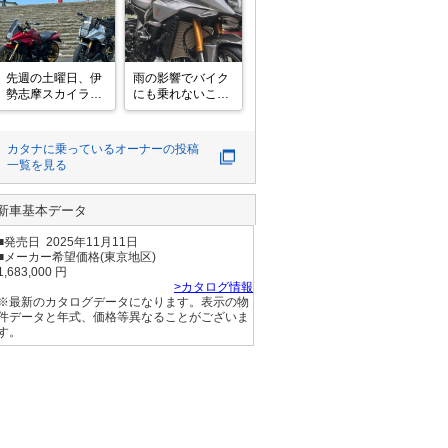
ク帰京⁉️

い、海見ながらの
夏の都心部でリッ
朝食ツーに。

ターバイクはキツ
コンビニ飯だけ
イので、

ど、海見ながらの

250Rに乗換え持
コーヒーとサンド
先週の土曜日、伊
雨の影響でバイク
っていきます。

イッチ最高。飲み
勢志摩スカイライ
にも乗れないこと
しかしこの暑さで
ながら

ンの展望台で休憩
から、カタナの下
10時間…。

息子の話聞けば、
してたら、赤
回りの清掃。良き
九頭竜
バイク買っ
kATANAが来まし
暇つぶしだが、雨
カタナ
に乗っているオーナーの投稿
た。なんか見たこ
一覧を見る
とのあるkATANA
やと思ったら、イ
ンスタをフォロー
新車基本データ
している関東の
kumaguroさんで
■発売日 2025年11月11日
した😆

■メーカー希望価格(東京地区)
紀伊半島
1,683,000 円
>カタログ情報
※最新のカタログデータになります。表示の物
件データと年式、価格等異なることがございま
す。