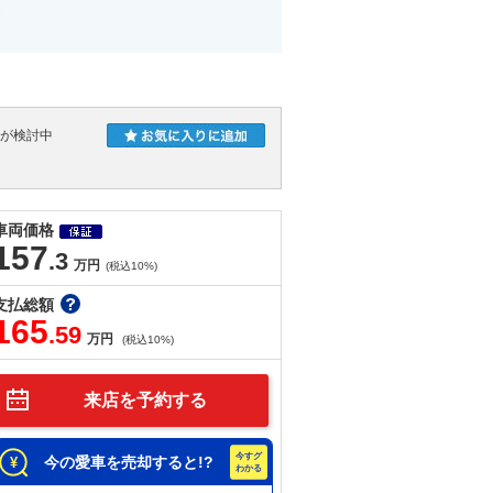
人が検討中
車両価格
157
.3
万円
(税込10%)
支払総額
165
.59
万円
(税込10%)
来店を予約する
今の愛車を売却すると!?