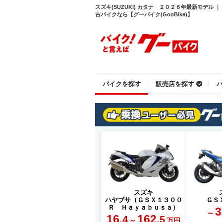
スズキ(SUZUKI) カタナ ２０２６年最新モデル
古バイクなら【グーバイク(GooBike)】
バイクを探す
販売店を探す
スズキ
ハヤブサ（ＧＳＸ１３００
ＧＳ
Ｒ Ｈａｙａｂｕｓａ）
3
～
16
162
.4
.5
～
万円