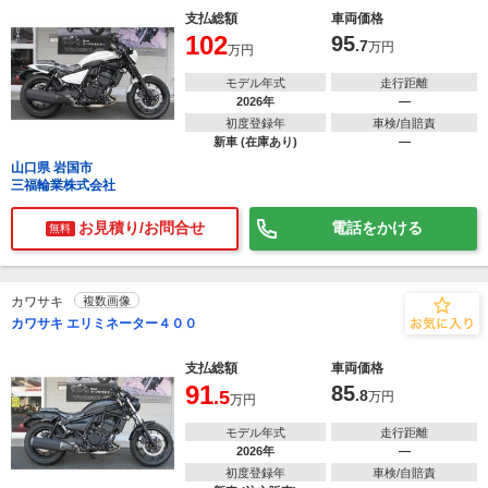
支払総額
車両価格
102
95
.7
万円
万円
モデル年式
走行距離
2026年
―
初度登録年
車検/自賠責
新車 (在庫あり)
―
山口県 岩国市
三福輪業株式会社
お見積り/お問合せ
電話をかける
無料
カワサキ
複数画像
カワサキ エリミネーター４００
支払総額
車両価格
91
85
.5
.8
万円
万円
モデル年式
走行距離
2026年
―
初度登録年
車検/自賠責