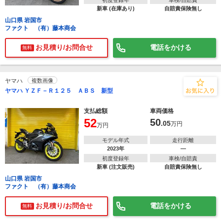
初度登録年
車検/自賠責
新車 (在庫あり)
自賠責保険無し
山口県 岩国市
ファクト （有）藤本商会
お見積り/お問合せ
電話をかける
無料
ヤマハ
複数画像
ヤマハ ＹＺＦ－Ｒ１２５ ＡＢＳ 新型
支払総額
車両価格
52
50
.05
万円
万円
モデル年式
走行距離
2023年
―
初度登録年
車検/自賠責
新車 (注文販売)
自賠責保険無し
山口県 岩国市
ファクト （有）藤本商会
お見積り/お問合せ
電話をかける
無料