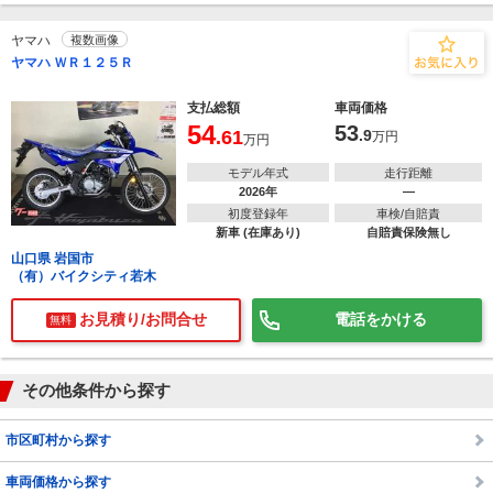
ヤマハ
複数画像
ヤマハ ＷＲ１２５Ｒ
支払総額
車両価格
54
53
.61
.9
万円
万円
モデル年式
走行距離
2026年
―
初度登録年
車検/自賠責
新車 (在庫あり)
自賠責保険無し
山口県 岩国市
（有）バイクシティ若木
お見積り/お問合せ
電話をかける
無料
その他条件から探す
市区町村から探す
車両価格から探す