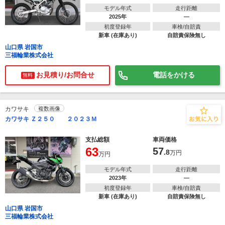
モデル年式
走行距離
2025年
―
初度登録年
車検/自賠責
新車 (在庫あり)
自賠責保険無し
山口県 岩国市
三福輪業株式会社
お見積り/お問合せ
電話をかける
無料
カワサキ
複数画像
カワサキ Ｚ２５０ ２０２３Ｍ
支払総額
車両価格
63
57
.8
万円
万円
モデル年式
走行距離
2023年
―
初度登録年
車検/自賠責
新車 (在庫あり)
自賠責保険無し
山口県 岩国市
三福輪業株式会社