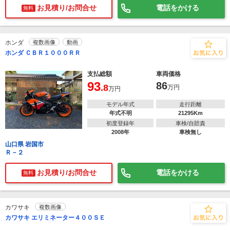
お見積り/お問合せ
電話をかける
無料
ホンダ
複数画像
動画
ホンダ ＣＢＲ１０００ＲＲ
支払総額
車両価格
93
86
.8
万円
万円
モデル年式
走行距離
年式不明
21295Km
初度登録年
車検/自賠責
2008年
車検無し
山口県 岩国市
Ｒ－２
お見積り/お問合せ
電話をかける
無料
カワサキ
複数画像
カワサキ エリミネーター４００ＳＥ