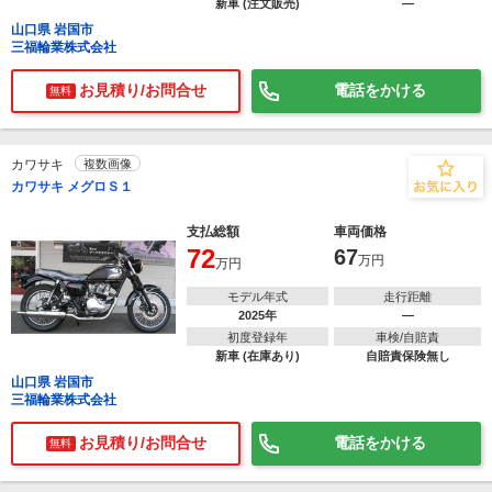
新車 (注文販売)
―
山口県 岩国市
三福輪業株式会社
お見積り/お問合せ
電話をかける
無料
カワサキ
複数画像
カワサキ メグロＳ１
支払総額
車両価格
72
67
万円
万円
モデル年式
走行距離
2025年
―
初度登録年
車検/自賠責
新車 (在庫あり)
自賠責保険無し
山口県 岩国市
三福輪業株式会社
お見積り/お問合せ
電話をかける
無料