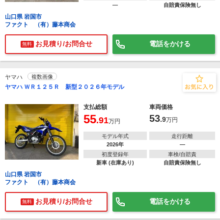
―
自賠責保険無し
山口県 岩国市
ファクト （有）藤本商会
お見積り/お問合せ
電話をかける
無料
ヤマハ
複数画像
ヤマハ ＷＲ１２５Ｒ 新型２０２６年モデル
支払総額
車両価格
55
53
.91
.9
万円
万円
モデル年式
走行距離
2026年
―
初度登録年
車検/自賠責
新車 (在庫あり)
自賠責保険無し
山口県 岩国市
ファクト （有）藤本商会
お見積り/お問合せ
電話をかける
無料