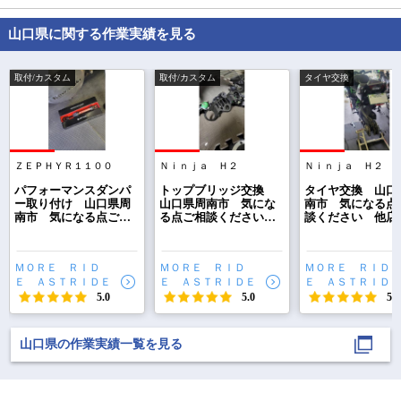
山口県に関する作業実績を見る
取付/カスタム
取付/カスタム
タイヤ交換
ＺＥＰＨＹＲ１１００
Ｎｉｎｊａ Ｈ２
Ｎｉｎｊａ Ｈ２
で
相場をチェック！
車種選択するだけ、かんたん相場検索
パフォーマンスダンパ
トップブリッジ交換
タイヤ交換 山口
ー取り付け 山口県周
山口県周南市 気にな
南市 気になる点
南市 気になる点ご相
る点ご相談ください
談ください 他店
まずはメーカーを選択する
談ください 他店購
他店購入 部品持込 O
入 部品持込 O
入 部品持込 OK 旧
K 旧車 スクーター
車 スクーター 
車 スクーター オフ
オフロード ストリー
ロード ストリート
排気量
ＭＯＲＥ ＲＩＤ
ＭＯＲＥ ＲＩＤ
ＭＯＲＥ ＲＩＤ
ロード ストリート M
ト MORE RIDE ASTRI
ORE RIDE ASTRI
Ｅ ＡＳＴＲＩＤＥ
Ｅ ＡＳＴＲＩＤＥ
Ｅ ＡＳＴＲＩＤＥ
ORE RIDE ASTRIDE
DE
車種
5.0
5.0
5.0
型式(任意)
山口県の作業実績一覧を見る
走行距離(任意)