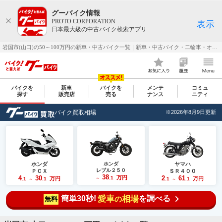
グーバイク情報
PROTO CORPORATION
表示
日本最大級の中古バイク検索アプリ
岩国市(山口)の50～100万円の新車・中古バイク一覧｜新車・中古バイク・二輪車・オートバイ情報なら【グーバイク(GooBike)】
バイクを
新車
バイクを
メンテ
コミュ
探す
販売店
売る
ナンス
ニティ
バイク買取相場
※2026年8月9日更新
ホンダ
ホンダ
ヤマハ
レブル２５０
ＰＣＸ
ＳＲ４００
38
4
30
万円
2
61
.1
万円
万円
.1
.1
～
.1
.1
～
～
簡単30秒!
愛車
相場
を調べる
の
無料