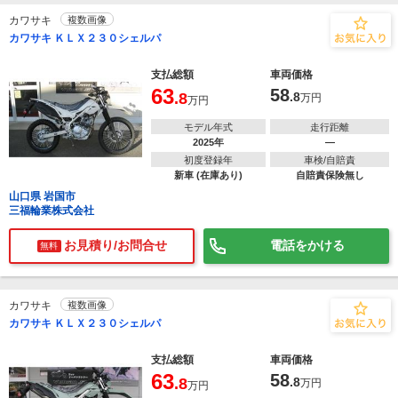
カワサキ
複数画像
カワサキ ＫＬＸ２３０シェルパ
支払総額
車両価格
63
58
.8
.8
万円
万円
モデル年式
走行距離
2025年
―
初度登録年
車検/自賠責
新車 (在庫あり)
自賠責保険無し
山口県 岩国市
三福輪業株式会社
お見積り/お問合せ
電話をかける
無料
カワサキ
複数画像
カワサキ ＫＬＸ２３０シェルパ
支払総額
車両価格
63
58
.8
.8
万円
万円