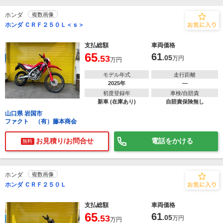
ホンダ
複数画像
ホンダ ＣＲＦ２５０Ｌ＜ｓ＞
支払総額
車両価格
65
61
.53
.05
万円
万円
モデル年式
走行距離
2025年
―
初度登録年
車検/自賠責
新車 (在庫あり)
自賠責保険無し
山口県 岩国市
ファクト （有）藤本商会
お見積り/お問合せ
電話をかける
無料
ホンダ
複数画像
ホンダ ＣＲＦ２５０Ｌ
支払総額
車両価格
65
61
.53
.05
万円
万円