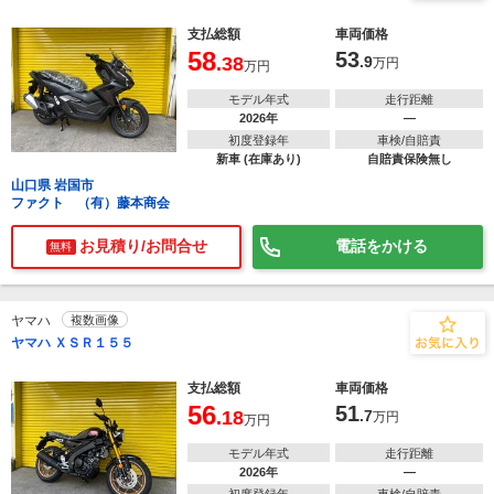
支払総額
車両価格
58
53
.38
.9
万円
万円
モデル年式
走行距離
2026年
―
初度登録年
車検/自賠責
新車 (在庫あり)
自賠責保険無し
山口県 岩国市
ファクト （有）藤本商会
お見積り/お問合せ
電話をかける
無料
ヤマハ
複数画像
ヤマハ ＸＳＲ１５５
支払総額
車両価格
56
51
.18
.7
万円
万円
モデル年式
走行距離
2026年
―