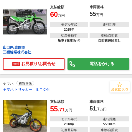
支払総額
車両価格
60
55
万円
万円
モデル年式
走行距離
2025年
―
初度登録年
車検/自賠責
新車 (在庫あり)
自賠責保険無し
山口県 岩国市
三福輪業株式会社
お見積り/お問合せ
電話をかける
無料
ヤマハ
複数画像
ヤマハ トリッカー ＥＴＣ付
支払総額
車両価格
55
51
.71
.7
万円
万円
モデル年式
走行距離
2018年
5591Km
初度登録年
車検/自賠責