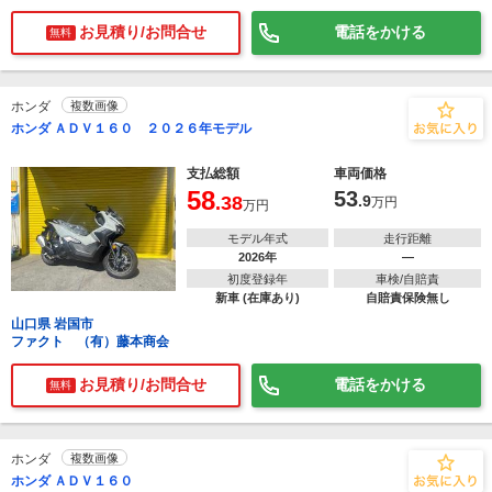
お見積り/お問合せ
電話をかける
無料
ホンダ
複数画像
ホンダ ＡＤＶ１６０ ２０２６年モデル
支払総額
車両価格
58
53
.38
.9
万円
万円
モデル年式
走行距離
2026年
―
初度登録年
車検/自賠責
新車 (在庫あり)
自賠責保険無し
山口県 岩国市
ファクト （有）藤本商会
お見積り/お問合せ
電話をかける
無料
ホンダ
複数画像
ホンダ ＡＤＶ１６０