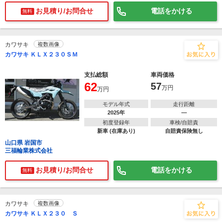
お見積り/お問合せ
電話をかける
無料
カワサキ
複数画像
カワサキ ＫＬＸ２３０ＳＭ
支払総額
車両価格
62
57
万円
万円
モデル年式
走行距離
2025年
―
初度登録年
車検/自賠責
新車 (在庫あり)
自賠責保険無し
山口県 岩国市
三福輪業株式会社
お見積り/お問合せ
電話をかける
無料
カワサキ
複数画像
カワサキ ＫＬＸ２３０ Ｓ