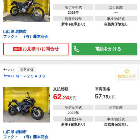
モデル年式
走行距離
2025年
―
初度登録年
車検/自賠責
新車 (在庫あり)
自賠責保険無し
山口県 岩国市
ファクト （有）藤本商会
お見積り/お問合せ
電話をかける
無料
ヤマハ
複数画像
ヤマハ ＭＴ－２５ＡＢＳ
支払総額
車両価格
62
57
.24
.75
万円
万円
モデル年式
走行距離
2022年
―
初度登録年
車検/自賠責
新車 (在庫あり)
自賠責保険無し
山口県 岩国市
ファクト （有）藤本商会