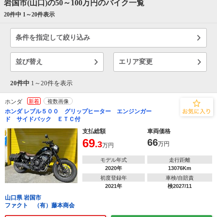
岩国市(山口)の50～100万円のバイク一覧
20件中 1～
20
件表示
条件を指定して絞り込み
並び替え
エリア変更
20件中
1～
20
件を表示
ホンダ
新着
複数画像
ホンダ レブル５００ グリップヒーター エンジンガー
ド サイドバック ＥＴＣ付
支払総額
車両価格
69
66
.3
万円
万円
モデル年式
走行距離
2020年
13076Km
初度登録年
車検/自賠責
2021年
検2027/11
山口県 岩国市
ファクト （有）藤本商会