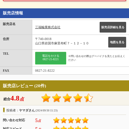
販売店情報
販売店名
三福輪業株式会社
販売店詳細を見る
住所
〒740-0018
地図を見る
山口県岩国市麻里布町７－１２－１０
TEL
電話をかける
※問い合わせの際はグーバイクを見たとお伝えく
0827-21-8221
ださい
FAX
0827-21-8222
販売店レビュー (20件)
4.8
点
総合
投稿者：
ヤマダさん
(2024/09/30 15:23)
5
問い合わせ対応
点
対応スピード