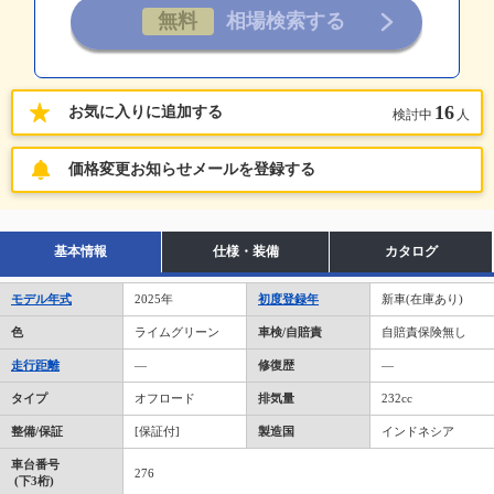
16
お気に入りに追加する
検討中
人
価格変更お知らせメールを登録する
基本情報
仕様・装備
カタログ
モデル年式
2025年
初度登録年
新車(在庫あり)
色
ライムグリーン
車検/自賠責
自賠責保険無し
走行距離
―
修復歴
―
タイプ
オフロード
排気量
232cc
整備/保証
[保証付]
製造国
インドネシア
車台番号
276
(下3桁)