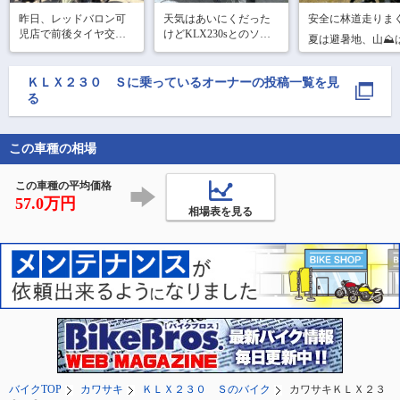
昨日、レッドバロン可
天気はあいにくだった
安全に林道走りまく
児店で前後タイヤ交換
けどKLX230sとのソロ
夏は避暑地、山⛰️
してきました😉

ツーは楽しかったでー
しい
KLX230Sに純正で履い
す
てたIRC製のブロックタ
ＫＬＸ２３０ Ｓ
に乗っているオーナーの投稿一覧を見
イヤ中央部分が見事に
る
減る😱

7300キロ弱しか走って
ないのに┅😢って言うと
この車種の相場
バイク仲間は、それが
この車種の平均価格
57.0万円
相場表を見る
バイクTOP
カワサキ
ＫＬＸ２３０ Ｓのバイク
カワサキＫＬＸ２３