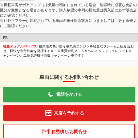
※掲載車両がボアアップ（排気量の増加）されている場合、運転時に必要な免許の
区分が変更となる場合があります。購入希望の車両の排気量は購入前に必ず販売店
にご確認ください。
※社外マフラーが装着されている車両の車検対応状況につきましては、必ず販売店
にご確認ください。
PR
軽量デュアルパーパス
信頼性の高い空冷単気筒エンジンを軽量なフレームと組み合わ
せ、軽快な走行性能を発揮するＫＬＸ実質金利２．６９％のスペシャルクレジットキ
ャンペーン、二輪免許取得応援キャンペーン中です！
車両に関するお問い合わせ
電話をかける
来店を予約する
お見積り/お問合せ