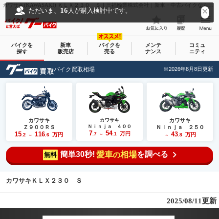
カワサキ(KAWASAKI) ＫＬＸ２３０ Ｓ｜三福輪業株式会社｜新車・中古バイクなら【グーバイク(GooBike)】
16
ただいま、
人が購入検討中です。
バイクを
新車
バイクを
メンテ
コミュ
探す
販売店
売る
ナンス
ニティ
バイク買取相場
※2026年8月8日更新
カワサキ
カワサキ
カワサキ
Ｎｉｎｊａ ４００
Ｚ９００ＲＳ
Ｎｉｎｊａ ２５０
7
54
15
116
万円
43
.7
.1
万円
万円
.2
.6
～
.8
～
～
簡単30秒!
愛車
相場
を調べる
の
無料
カワサキＫＬＸ２３０ Ｓ
2025/08/11更新