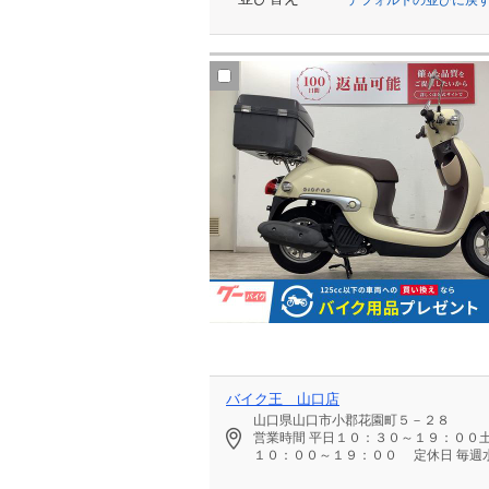
バイク王 山口店
山口県山口市小郡花園町５－２８
営業時間
平日１０：３０～１９：００
１０：００～１９：００
定休日
毎週