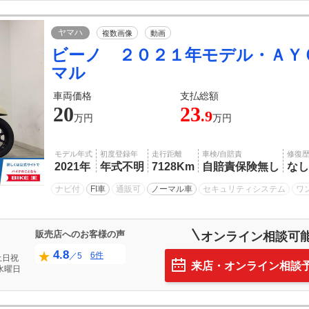
ヤマハ
複数画像
動画
ビーノ ２０２１年モデル・ＡＹ
マル
車両価格
支払総額
20
23
.9
万円
万円
モデル年式
初度登録年
走行距離
車検/自賠責
修復
2021年
年式不明
7128Km
自賠責保険無し
なし
ナビ付
FI車
通販可
ノーマル車
セキュリティシステム
ワ
販売店へのお客様の声
オンライン相談可
4.8
6件
／5
土日祝
来店・オンライン相談
水曜日