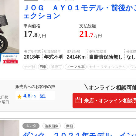
ＪＯＧ ＡＹ０１モデル・前後か
ェクション
車両価格
支払総額
17
21
.8
.7
万円
万円
モデル年式
初度登録年
走行距離
車検/自賠責
修復
2018年
年式不明
2414Km
自賠責保険無し
なし
ナビ付
FI車
通販可
ノーマル車
セキュリティシステム
ワ
販売店へのお客様の声
オンライン相談可
4.8
6件
／5
土日祝
来店・オンライン相談
水曜日
ホンダ
複数画像
動画
ダンク ２０２１年モデル イン