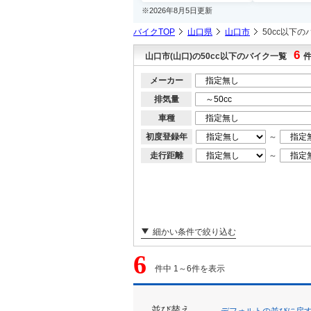
※2026年8月5日更新
バイクTOP
山口県
山口市
50cc以下の
6
山口市(山口)の50cc以下のバイク一覧
メーカー
排気量
車種
初度登録年
～
走行距離
～
細かい条件で絞り込む
6
件中 1～6件を表示
並び替え
デフォルトの並びに戻