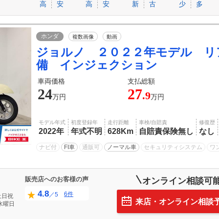
高
安
高
安
新
古
少
多
ホンダ
複数画像
動画
ジョルノ ２０２２年モデル リ
備 インジェクション
車両価格
支払総額
24
27
.9
万円
万円
モデル年式
初度登録年
走行距離
車検/自賠責
修復歴
2022年
年式不明
628Km
自賠責保険無し
なし
ナビ付
FI車
通販可
ノーマル車
セキュリティシステム
ワ
販売店へのお客様の声
オンライン相談可
4.8
6件
／5
土日祝
来店・オンライン相談
水曜日