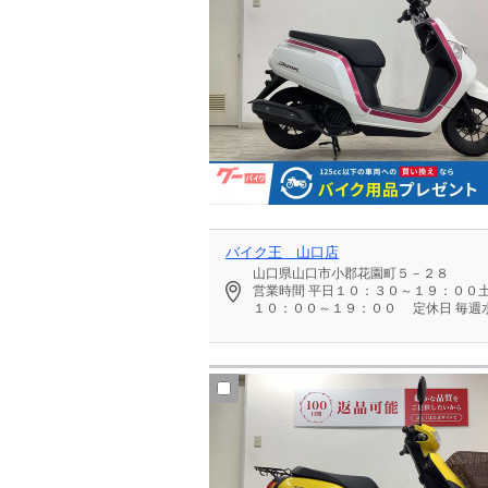
バイク王 山口店
山口県山口市小郡花園町５－２８
営業時間
平日１０：３０～１９：００
１０：００～１９：００
定休日
毎週