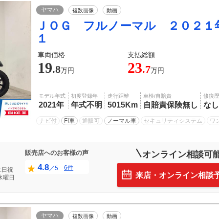
ヤマハ
複数画像
動画
ＪＯＧ フルノーマル ２０２１
１
車両価格
支払総額
19
23
.8
.7
万円
万円
モデル年式
初度登録年
走行距離
車検/自賠責
修復
2021年
年式不明
5015Km
自賠責保険無し
なし
ナビ付
FI車
通販可
ノーマル車
セキュリティシステム
ワ
販売店へのお客様の声
オンライン相談可
4.8
6件
／5
土日祝
来店・オンライン相談
水曜日
ヤマハ
複数画像
動画