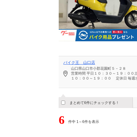
バイク王 山口店
山口県山口市小郡花園町５－２８
営業時間
平日１０：３０～１９：００
１０：００～１９：００
定休日
毎週
まとめて6件にチェックする！
6
件中 1～6件を表示