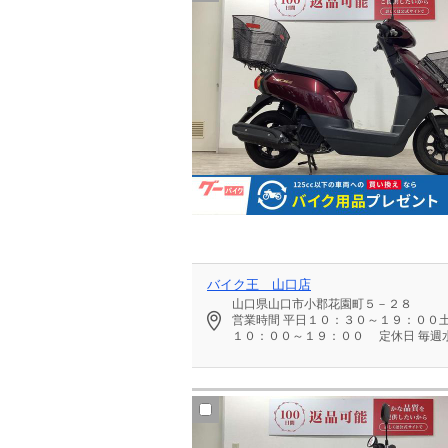
バイク王 山口店
山口県山口市小郡花園町５－２８
営業時間
平日１０：３０～１９：００
１０：００～１９：００
定休日
毎週