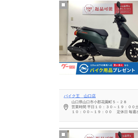
バイク王 山口店
山口県山口市小郡花園町５－２８
営業時間
平日１０：３０～１９：００
１０：００～１９：００
定休日
毎週