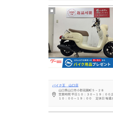
バイク王 山口店
山口県山口市小郡花園町５－２８
営業時間
平日１０：３０～１９：００
１０：００～１９：００
定休日
毎週