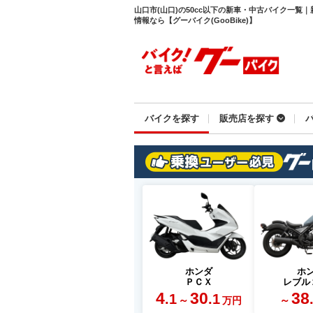
山口市(山口)の50cc以下の新車・中古バイク一覧
情報なら【グーバイク(GooBike)】
バイクを探す
販売店を探す
ホンダ
ホ
ＰＣＸ
レブル
4
30
38
.1
.1
～
～
万円