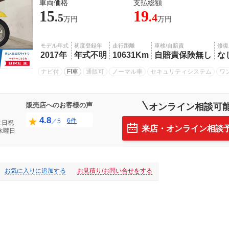
車両価格
支払総額
15
19
.5
.4
万円
万円
モデル年式
初度登録年
走行距離
車検/自賠責
修復
2017年
年式不明
10631Km
自賠責保険無し
な
ナビ付
FI車
通販可
ノーマル車
セキュリティシステム
ワ
販売店へのお客様の声
オンライン相談可
4.8
6件
／5
土日祝
来店・オンライン相談
水曜日
お気に入りに追加する
お見積り/お問い合せをする