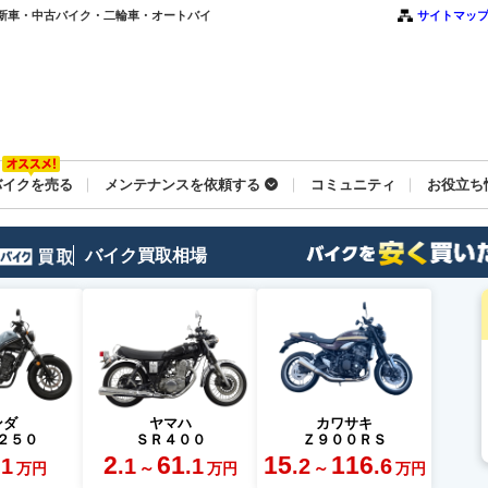
｜新車・中古バイク・二輪車・オートバイ
サイトマッ
バイクを売る
メンテナンスを依頼する
コミュニティ
お役立ち
バイク買取相場
ンダ
ヤマハ
カワサキ
２５０
ＳＲ４００
Ｚ９００ＲＳ
2
61
15
116
.1
.1
.1
.2
.6
～
～
万円
万円
万円