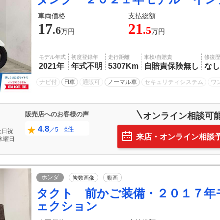
車両価格
支払総額
17
21
.6
.5
万円
万円
モデル年式
初度登録年
走行距離
車検/自賠責
修復
2021年
年式不明
5307Km
自賠責保険無し
なし
ナビ付
FI車
通販可
ノーマル車
セキュリティシステム
ワ
販売店へのお客様の声
オンライン相談可
4.8
6件
／5
土日祝
来店・オンライン相談
水曜日
ホンダ
複数画像
動画
タクト 前かご装備・２０１７年
ェクション