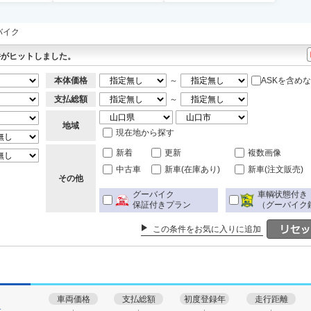
バイク
件がヒットしました。
本体価格
～
ASKを含め
支払総額
～
地域
現在地から探す
新着
更新
複数画像
中古車
新車(在庫あり)
新車(注文販売)
その他
グーバイク
車輌状態付き
保証付きプラン
（グーバイク
この条件をお気に入りに追加
車両価格
支払総額
初度登録年
走行距離
す