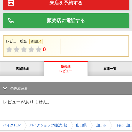
来店を予約する
販売店に電話する
レビュー総合
0
投稿数:
0
販売店
店舗詳細
在庫一覧
レビュー
条件絞込み
レビューがありません。
バイクTOP
バイクショップ(販売店)
山口県
山口市
（有）山