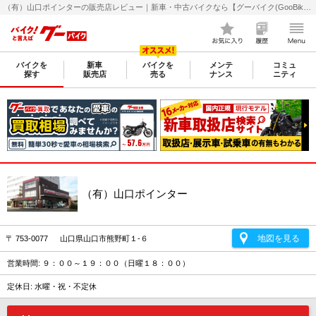
（有）山口ポインターの販売店レビュー｜新車・中古バイクなら【グーバイク(GooBike)】
バイクを
新車
バイクを
メンテ
コミュ
探す
販売店
売る
ナンス
ニティ
（有）山口ポインター
地図を見る
〒 753-0077 山口県山口市熊野町１-６
営業時間: ９：００～１９：００（日曜１８：００）
定休日: 水曜・祝・不定休