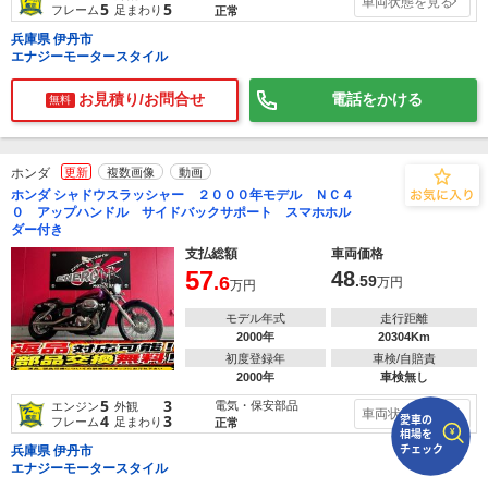
車両状態を見る
5
5
フレーム
足まわり
正常
兵庫県 伊丹市
で
相場をチェック！
エナジーモータースタイル
車種選択するだけ、かんたん相場検索
お見積り/お問合せ
電話をかける
無料
まずはメーカーを選択する
排気量
ホンダ
更新
複数画像
動画
ホンダ シャドウスラッシャー ２０００年モデル ＮＣ４
車種
０ アップハンドル サイドバックサポート スマホホル
ダー付き
型式(任意)
支払総額
車両価格
57
48
.6
.59
万円
万円
走行距離(任意)
モデル年式
走行距離
2000年
20304Km
初度登録年
車検/自賠責
2000年
車検無し
5
3
電気・保安部品
エンジン
外観
車両状態を見る
4
3
フレーム
足まわり
正常
兵庫県 伊丹市
エナジーモータースタイル