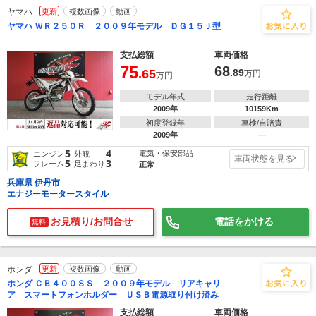
ヤマハ
更新
複数画像
動画
ヤマハ ＷＲ２５０Ｒ ２００９年モデル ＤＧ１５Ｊ型
支払総額
車両価格
75
68
.65
.89
万円
万円
モデル年式
走行距離
2009年
10159Km
初度登録年
車検/自賠責
2009年
―
5
4
電気・保安部品
エンジン
外観
車両状態を見る
5
3
フレーム
足まわり
正常
兵庫県 伊丹市
エナジーモータースタイル
お見積り/お問合せ
電話をかける
無料
ホンダ
更新
複数画像
動画
ホンダ ＣＢ４００ＳＳ ２００９年モデル リアキャリ
ア スマートフォンホルダー ＵＳＢ電源取り付け済み
支払総額
車両価格