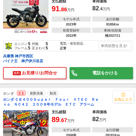
支払総額
車両価格
91
82
.86
.4
万円
万円
モデル年式
走行距離
2023年
8185Km
初度登録年
車検/自賠責
2022年
検2027/11
5
5
電気・保安部品
エンジン
外観
車両状態を見る
5
5
フレーム
足まわり
正常
兵庫県 神戸市西区
バイク王 神戸伊川谷店
お見積り/お問合せ
電話をかける
無料
ホンダ
更新
複数画像
動画
ホンダ ＣＢ４００Ｓｕｐｅｒ Ｆｏｕｒ ＶＴＥＣ Ｒｅ
ｖｏ ＮＣ４２ ２００８年モデル ＥＴＣ アラーム
支払総額
車両価格
89
82
.67
万円
万円
モデル年式
走行距離
2008年
28181Km