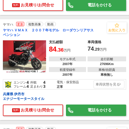
お見積り/お問合せ
電話をかける
無料
ヤマハ
更新
複数画像
動画
ヤマハ ＶＭＡＸ ２００７年モデル ローダウンリアサス
ペンション
支払総額
車両価格
84
74
.36
.29
万円
万円
モデル年式
走行距離
2007年
27696Km
初度登録年
車検/自賠責
2007年
車検無し
4
4
電気・保安部品
エンジン
外観
車両状態を見る
4
3
フレーム
足まわり
正常
兵庫県 伊丹市
エナジーモータースタイル
お見積り/お問合せ
電話をかける
無料