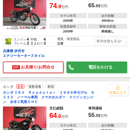
74
65
.9
.89
万円
万円
モデル年式
走行距離
2009年
4954Km
初度登録年
車検/自賠責
2009年
車検無し
4
4
電気・保安部品
エンジン
外観
車両状態を見る
3
3
フレーム
足まわり
正常
兵庫県 伊丹市
エナジーモータースタイル
お見積り/お問合せ
電話をかける
無料
ホンダ
更新
複数画像
動画
ホンダ ＶＲＸ Ｒｏａｄｓｔｅｒ １９９６年モデル Ｎ
Ｃ３３ ノーマル車両 スマホホルダー Ｖツインエンジ
ン 水冷２気筒ＯＨＣ
支払総額
車両価格
64
55
.6
.59
万円
万円
モデル年式
走行距離