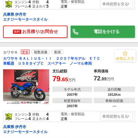
4
4
電気・保安部品
エンジン
外観
車両状態を見る
4
5
フレーム
足まわり
正常
兵庫県 伊丹市
エナジーモータースタイル
お見積り/お問合せ
電話をかける
無料
カワサキ
更新
複数画像
動画
カワサキ ＢＡＬＩＵＳ－ＩＩ ２００７年モデル ＥＴＣ
車載器 ＵＳＢタイプＣ スペアキー ノーマル車両
支払総額
車両価格
79
72
.65
.89
万円
万円
モデル年式
走行距離
2007年
1812Km
初度登録年
車検/自賠責
2007年
―
3
4
電気・保安部品
エンジン
外観
車両状態を見る
4
4
フレーム
足まわり
正常
兵庫県 伊丹市
エナジーモータースタイル