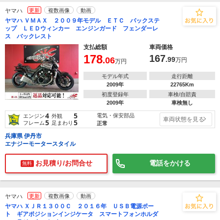
ヤマハ
更新
複数画像
動画
ヤマハ ＶＭＡＸ ２００９年モデル ＥＴＣ バックステ
ップ ＬＥＤウィンカー エンジンガード フェンダーレ
ス バックレスト
支払総額
車両価格
178
167
.06
.99
万円
万円
モデル年式
走行距離
2009年
22765Km
初度登録年
車検/自賠責
2009年
車検無し
4
5
電気・保安部品
エンジン
外観
車両状態を見る
5
5
フレーム
足まわり
正常
兵庫県 伊丹市
エナジーモータースタイル
お見積り/お問合せ
電話をかける
無料
ヤマハ
更新
複数画像
動画
ヤマハ ＸＪＲ１３００Ｃ ２０１６年 ＵＳＢ電源ポー
ト ギアポジションインジケータ スマートフォンホルダ