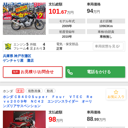
支払総額
車両価格
101
94
.67
万円
万円
モデル年式
走行距離
2009年
10963Km
初度登録年
車検/自賠責
2010年
車検無し
5
4
電気・保安部品
エンジン
外観
車両状態を見る
4
3
フレーム
足まわり
正常
兵庫県 神戸市灘区
ゲンチャリ屋 灘店
お見積り/お問合せ
電話をかける
無料
ホンダ
更新
複数画像
動画
ホンダ ＣＢ４００Ｓｕｐｅｒ Ｆｏｕｒ ＶＴＥＣ Ｒｅ
ｖｏ２００９年 ＮＣ４２ エンジンスライダー オーリ
ンズリアサスペンション
支払総額
車両価格
98
88
.99
万円
万円