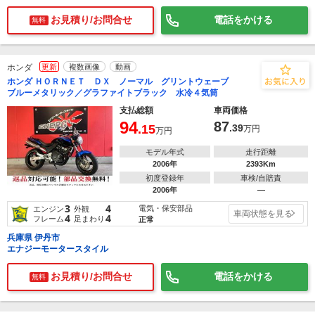
お見積り/お問合せ
電話をかける
無料
ホンダ
更新
複数画像
動画
ホンダ ＨＯＲＮＥＴ ＤＸ ノーマル グリントウェーブ
ブルーメタリック／グラファイトブラック 水冷４気筒
支払総額
車両価格
94
87
.15
.39
万円
万円
モデル年式
走行距離
2006年
2393Km
初度登録年
車検/自賠責
2006年
―
3
4
電気・保安部品
エンジン
外観
車両状態を見る
4
4
フレーム
足まわり
正常
兵庫県 伊丹市
エナジーモータースタイル
お見積り/お問合せ
電話をかける
無料