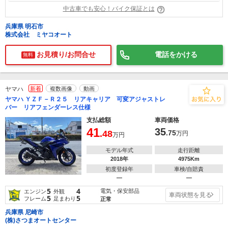
中古車でも安心！バイク保証とは
兵庫県 明石市
株式会社 ミヤコオート
お見積り/お問合せ
電話をかける
無料
ヤマハ
新着
複数画像
動画
ヤマハ ＹＺＦ－Ｒ２５ リアキャリア 可変アジャストレ
バー リアフェンダーレス仕様
支払総額
車両価格
41
35
.48
.75
万円
万円
モデル年式
走行距離
2018年
4975Km
初度登録年
車検/自賠責
―
―
5
4
電気・保安部品
エンジン
外観
車両状態を見る
5
5
フレーム
足まわり
正常
兵庫県 尼崎市
(株)さつまオートセンター