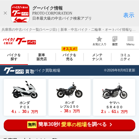
グーバイク情報
PROTO CORPORATION
表示
日本最大級の中古バイク検索アプリ
兵庫県の中古バイク一覧(5ページ目)｜新車・中古バイク・二輪車・オートバイ情報なら【グーバイク(GooBike)】
バイクを
新車
バイクを
メンテ
コミュ
探す
販売店
売る
ナンス
ニティ
バイク買取相場
※2026年8月8日更新
ホンダ
ホンダ
ヤマハ
レブル２５０
ＰＣＸ
ＳＲ４００
38
4
30
万円
2
61
.1
万円
万円
.1
.1
～
.1
.1
～
～
簡単30秒!
愛車
相場
を調べる
の
無料