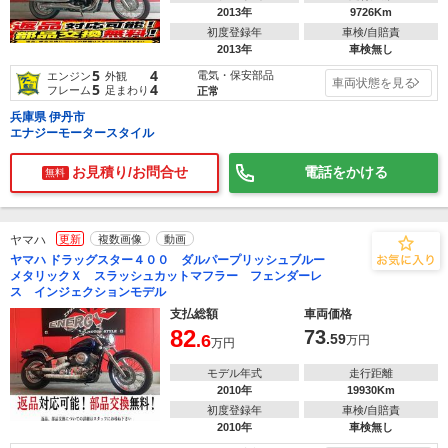
2013年
9726Km
初度登録年
車検/自賠責
2013年
車検無し
5
4
電気・保安部品
エンジン
外観
車両状態を見る
5
4
フレーム
足まわり
正常
兵庫県 伊丹市
エナジーモータースタイル
お見積り/お問合せ
電話をかける
無料
ヤマハ
更新
複数画像
動画
ヤマハ ドラッグスター４００ ダルパープリッシュブルー
メタリックＸ スラッシュカットマフラー フェンダーレ
ス インジェクションモデル
支払総額
車両価格
82
73
.6
.59
万円
万円
モデル年式
走行距離
2010年
19930Km
初度登録年
車検/自賠責
2010年
車検無し