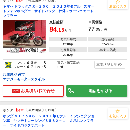
ヤマハ
更新
複数画像
動画
ヤマハ ドラッグスター２５０ ２０１６年モデル スマー
トフォンホルダー サイドバッグ 社外スラッシュカット
マフラー
支払総額
車両価格
84
77
.15
.39
万円
万円
モデル年式
走行距離
2016年
3746Km
初度登録年
車検/自賠責
2016年
―
4
3
電気・保安部品
エンジン
外観
車両状態を見る
4
3
フレーム
足まわり
正常
兵庫県 伊丹市
エナジーモータースタイル
お見積り/お問合せ
電話をかける
無料
ホンダ
更新
複数画像
動画
ホンダ ＶＴ７５０Ｓ ２０１１年モデル インジェクショ
ン車 ヤマモトレーシングＳＵＳ２－１ メガホンマフラ
ー サイドバッグサポート