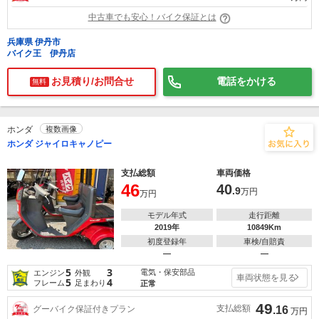
中古車でも安心！バイク保証とは
兵庫県 伊丹市
バイク王 伊丹店
お見積り/お問合せ
電話をかける
無料
ホンダ
複数画像
ホンダ ジャイロキャノピー
支払総額
車両価格
46
40
.9
万円
万円
モデル年式
走行距離
2019年
10849Km
初度登録年
車検/自賠責
―
―
5
3
電気・保安部品
エンジン
外観
車両状態を見る
5
4
フレーム
足まわり
正常
49
支払総額
グーバイク保証付きプラン
.16
万円