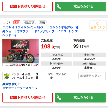
お見積り/お問合せ
電話をかける
無料
スズキ
更新
複数画像
動画
スズキ ＧＳＸ４００インパルス ／２００６年モデル 社
外ショート管マフラー ドミノグリップ イエローレンズ
ヘッドライト
支払総額
車両価格
108
99
.9
.89
万円
万円
モデル年式
走行距離
2006年
25596Km
初度登録年
車検/自賠責
2006年
車検無し
4
3
電気・保安部品
エンジン
外観
車両状態を見る
4
5
フレーム
足まわり
正常
兵庫県 伊丹市
エナジーモータースタイル
お見積り/お問合せ
電話をかける
無料