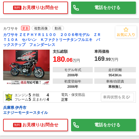
お見積り/お問合せ
電話をかける
無料
カワサキ
更新
複数画像
動画
カワサキ ＺＥＰＨＹＲ１１００ ２００６年モデル ＺＲ
Ｔ１０Ａ セパハン Ｋファクトリーチタンフルエキ バ
ックステップ フェンダーレス
支払総額
車両価格
180
169
.06
.99
万円
万円
モデル年式
走行距離
2006年
9543Km
初度登録年
車検/自賠責
2006年
車検無し
5
4
電気・保安部品
エンジン
外観
車両状態を見る
5
4
フレーム
足まわり
正常
兵庫県 伊丹市
エナジーモータースタイル
お見積り/お問合せ
電話をかける
無料