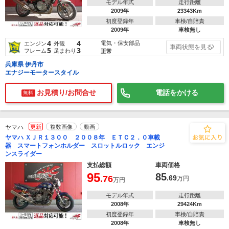
モデル年式
走行距離
2009年
23343Km
初度登録年
車検/自賠責
2009年
車検無し
4
4
電気・保安部品
エンジン
外観
車両状態を見る
5
3
フレーム
足まわり
正常
兵庫県 伊丹市
エナジーモータースタイル
お見積り/お問合せ
電話をかける
無料
ヤマハ
更新
複数画像
動画
ヤマハ ＸＪＲ１３００ ２００８年 ＥＴＣ２．０車載
器 スマートフォンホルダー スロットルロック エンジ
ンスライダー
支払総額
車両価格
95
85
.76
.69
万円
万円
モデル年式
走行距離
2008年
29424Km
初度登録年
車検/自賠責
2008年
車検無し