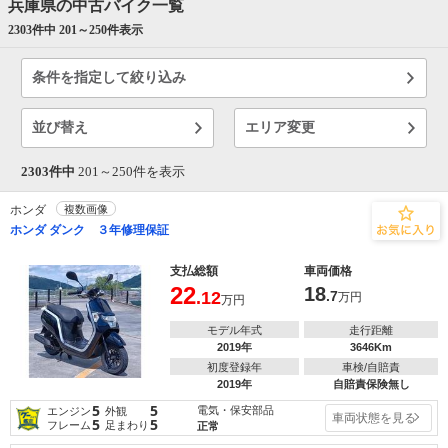
兵庫県の中古バイク一覧
2303件中 201～
250
件表示
条件を指定して絞り込み
並び替え
エリア変更
2303件中
201～
250
件を表示
ホンダ
複数画像
ホンダ ダンク ３年修理保証
支払総額
車両価格
22
18
.12
.7
万円
万円
モデル年式
走行距離
2019年
3646Km
初度登録年
車検/自賠責
2019年
自賠責保険無し
5
5
電気・保安部品
エンジン
外観
車両状態を見る
5
5
フレーム
足まわり
正常