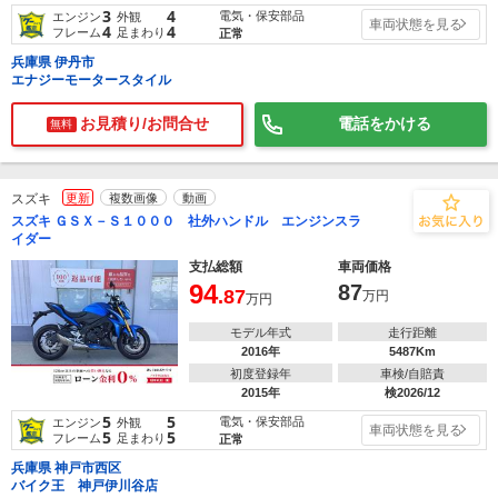
3
4
電気・保安部品
エンジン
外観
車両状態を見る
4
4
フレーム
足まわり
正常
兵庫県 伊丹市
エナジーモータースタイル
お見積り/お問合せ
電話をかける
無料
スズキ
更新
複数画像
動画
スズキ ＧＳＸ－Ｓ１０００ 社外ハンドル エンジンスラ
イダー
支払総額
車両価格
94
87
.87
万円
万円
モデル年式
走行距離
2016年
5487Km
初度登録年
車検/自賠責
2015年
検2026/12
5
5
電気・保安部品
エンジン
外観
車両状態を見る
5
5
フレーム
足まわり
正常
兵庫県 神戸市西区
バイク王 神戸伊川谷店