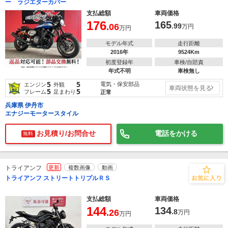
ー ラジエターカバー
支払総額
車両価格
176
165
.06
.99
万円
万円
モデル年式
走行距離
2016年
9524Km
初度登録年
車検/自賠責
年式不明
車検無し
5
5
電気・保安部品
エンジン
外観
車両状態を見る
5
5
フレーム
足まわり
正常
兵庫県 伊丹市
エナジーモータースタイル
お見積り/お問合せ
電話をかける
無料
トライアンフ
更新
複数画像
動画
トライアンフ ストリートトリプルＲＳ
支払総額
車両価格
144
134
.26
.8
万円
万円