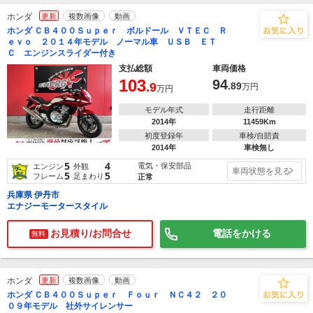
ホンダ
更新
複数画像
動画
ホンダ ＣＢ４００Ｓｕｐｅｒ ボルドール ＶＴＥＣ Ｒ
ｅｖｏ ２０１４年モデル ノーマル車 ＵＳＢ ＥＴ
Ｃ エンジンスライダー付き
支払総額
車両価格
103
94
.9
.89
万円
万円
モデル年式
走行距離
2014年
11459Km
初度登録年
車検/自賠責
2014年
車検無し
5
4
電気・保安部品
エンジン
外観
車両状態を見る
5
5
フレーム
足まわり
正常
兵庫県 伊丹市
エナジーモータースタイル
お見積り/お問合せ
電話をかける
無料
ホンダ
更新
複数画像
動画
ホンダ ＣＢ４００Ｓｕｐｅｒ Ｆｏｕｒ ＮＣ４２ ２０
０９年モデル 社外サイレンサー