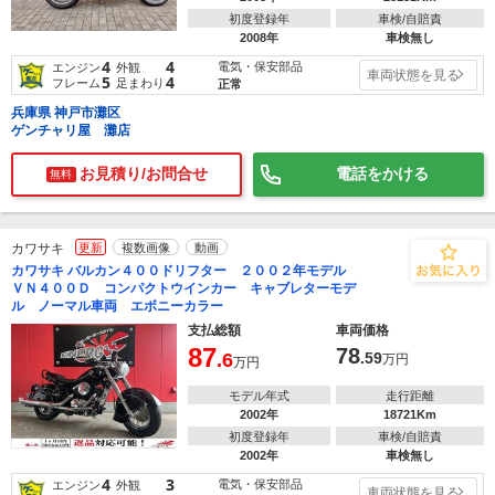
初度登録年
車検/自賠責
2008年
車検無し
4
4
電気・保安部品
エンジン
外観
車両状態を見る
5
4
フレーム
足まわり
正常
兵庫県 神戸市灘区
ゲンチャリ屋 灘店
お見積り/お問合せ
電話をかける
無料
カワサキ
更新
複数画像
動画
カワサキ バルカン４００ドリフター ２００２年モデル
ＶＮ４００Ｄ コンパクトウインカー キャブレターモデ
ル ノーマル車両 エボニーカラー
支払総額
車両価格
87
78
.6
.59
万円
万円
モデル年式
走行距離
2002年
18721Km
初度登録年
車検/自賠責
2002年
車検無し
4
3
電気・保安部品
エンジン
外観
車両状態を見る