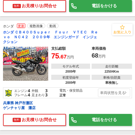
お見積り/お問合せ
電話をかける
無料
ホンダ
更新
複数画像
動画
ホンダ ＣＢ４００Ｓｕｐｅｒ Ｆｏｕｒ ＶＴＥＣ Ｒｅ
ｖｏ ＮＣ４２ ２００９年 エンジンガード インジェ
クション
支払総額
車両価格
75
68
.67
万円
万円
モデル年式
走行距離
2009年
22504Km
初度登録年
車検/自賠責
2009年
車検無し
4
3
電気・保安部品
エンジン
外観
車両状態を見る
4
3
フレーム
足まわり
正常
兵庫県 神戸市灘区
ゲンチャリ屋 灘店
お見積り/お問合せ
電話をかける
無料