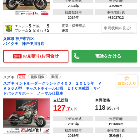
モデル年式
走行距離
2024年
4359Km
初度登録年
車検/自賠責
2024年
検2027/12
5
5
電気・保安部品
エンジン
外観
車両状態を見る
5
5
フレーム
足まわり
正常
兵庫県 神戸市西区
バイク王 神戸伊川谷店
お見積り/お問合せ
電話をかける
無料
スズキ
更新
複数画像
動画
スズキ イントルーダークラシック４００ ２０１５年 Ｖ
Ｋ５６Ａ型 キャストホイール仕様 ＥＴＣ車載器 サイ
ドバックサポート ノーマル仕様車
支払総額
車両価格
127
118
.7
.69
万円
万円
モデル年式
走行距離
2015年
19160Km
初度登録年
車検/自賠責
2015年
車検無し