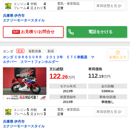
4
4
電気・保安部品
エンジン
外観
車両状態を見る
4
5
フレーム
足まわり
正常
兵庫県 伊丹市
エナジーモータースタイル
お見積り/お問合せ
電話をかける
無料
ホンダ
更新
複数画像
動画
ホンダ ＣＢＲ６００ＲＲ ２０１３年 ＥＴＣ車載器 マ
ルチバー スマートフォンホルダー
支払総額
車両価格
122
112
.26
.19
万円
万円
モデル年式
走行距離
2013年
5380Km
初度登録年
車検/自賠責
2013年
車検無し
5
4
電気・保安部品
エンジン
外観
車両状態を見る
5
3
フレーム
足まわり
正常
兵庫県 伊丹市
エナジーモータースタイル