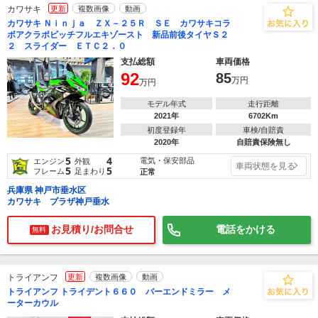
カワサキ
更新
複数画像
動画
カワサキ Ｎｉｎｊａ ＺＸ－２５Ｒ ＳＥ カワサキコラ
ボアクラポビッチフルエキゾースト 新品前後タイヤＳ２
２ スライダー ＥＴＣ２．０
支払総額
車両価格
92
85
万円
万円
モデル年式
走行距離
2021年
6702Km
初度登録年
車検/自賠責
2020年
自賠責保険無し
5
4
電気・保安部品
エンジン
外観
車両状態を見る
5
5
フレーム
足まわり
正常
兵庫県 神戸市垂水区
カワサキ プラザ神戸垂水
お見積り/お問合せ
電話をかける
無料
トライアンフ
更新
複数画像
動画
トライアンフ トライデント６６０ バーエンドミラー メ
ーターカウル