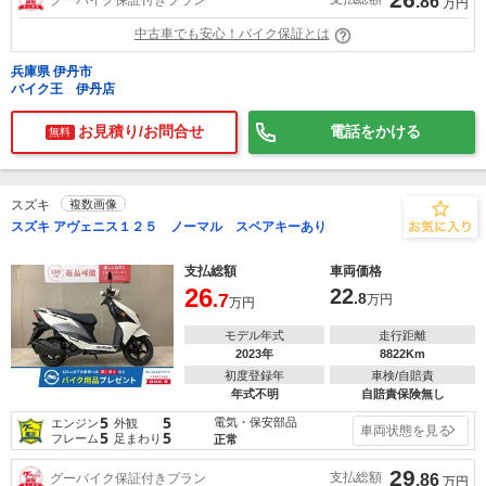
.86
万円
中古車でも安心！バイク保証とは
兵庫県 伊丹市
バイク王 伊丹店
お見積り/お問合せ
電話をかける
無料
スズキ
複数画像
スズキ アヴェニス１２５ ノーマル スペアキーあり
支払総額
車両価格
26
22
.7
.8
万円
万円
モデル年式
走行距離
2023年
8822Km
初度登録年
車検/自賠責
年式不明
自賠責保険無し
5
5
電気・保安部品
エンジン
外観
車両状態を見る
5
5
フレーム
足まわり
正常
29
支払総額
グーバイク保証付きプラン
.86
万円