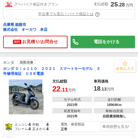
25
支払総額
グーバイク保証付きプラン
.28
万円
中古車でも安心！バイク保証とは
兵庫県 姫路市
株式会社 オーカワ 本店
お見積り/お問合せ
電話をかける
無料
ホンダ
複数画像
ホンダ Ｄｉｏ１１０ ２０２１ スマートキーモデル ３
年修理保証 ＵＳＢ電源
支払総額
車両価格
22
18
.11
.13
万円
万円
モデル年式
走行距離
2021年
18964Km
初度登録年
車検/自賠責
2021年
自賠責保険無し
4
4
電気・保安部品
エンジン
外観
車両状態を見る
4
4
フレーム
足まわり
正常