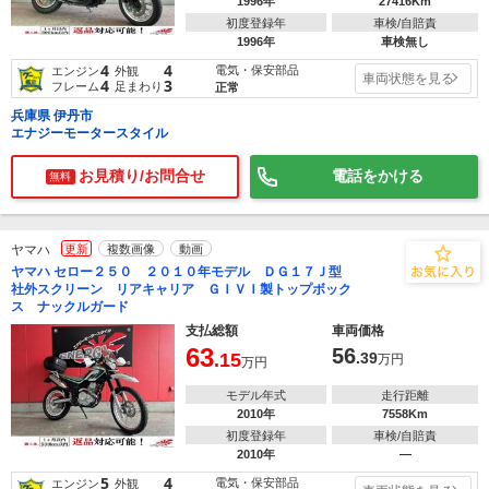
1996年
27416Km
初度登録年
車検/自賠責
1996年
車検無し
4
4
電気・保安部品
エンジン
外観
車両状態を見る
4
3
フレーム
足まわり
正常
兵庫県 伊丹市
エナジーモータースタイル
お見積り/お問合せ
電話をかける
無料
ヤマハ
更新
複数画像
動画
ヤマハ セロー２５０ ２０１０年モデル ＤＧ１７Ｊ型
社外スクリーン リアキャリア ＧＩＶＩ製トップボック
ス ナックルガード
支払総額
車両価格
63
56
.15
.39
万円
万円
モデル年式
走行距離
2010年
7558Km
初度登録年
車検/自賠責
2010年
―
5
4
電気・保安部品
エンジン
外観