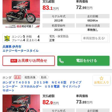
支払総額
車両価格
83
72
.1
.99
万円
万円
モデル年式
走行距離
2011年
6824Km
初度登録年
車検/自賠責
2011年
車検無し
5
4
電気・保安部品
エンジン
外観
車両状態を見る
4
4
フレーム
足まわり
正常
兵庫県 伊丹市
エナジーモータースタイル
お見積り/お問合せ
電話をかける
無料
ホンダ
更新
複数画像
動画
ホンダ ＶＴ４００Ｓ ２０１３年 ＮＣ４６型 ドライブ
レコーダー スマホホルダー ＵＳＢ電源 サイドバック
サポート
支払総額
車両価格
82
73
.9
.89
万円
万円
モデル年式
走行距離