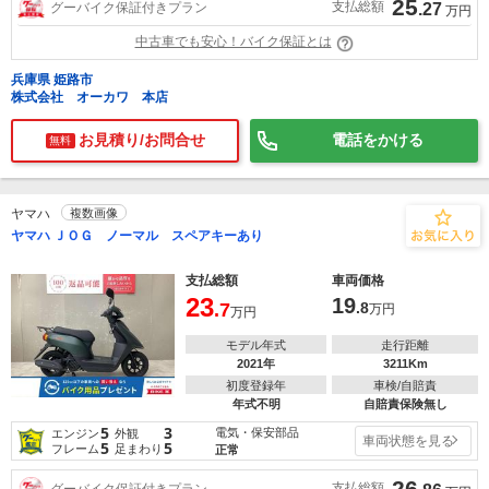
25
支払総額
グーバイク保証付きプラン
.27
万円
中古車でも安心！バイク保証とは
兵庫県 姫路市
株式会社 オーカワ 本店
お見積り/お問合せ
電話をかける
無料
ヤマハ
複数画像
ヤマハ ＪＯＧ ノーマル スペアキーあり
支払総額
車両価格
23
19
.7
.8
万円
万円
モデル年式
走行距離
2021年
3211Km
初度登録年
車検/自賠責
年式不明
自賠責保険無し
5
3
電気・保安部品
エンジン
外観
車両状態を見る
5
5
フレーム
足まわり
正常
26
支払総額
グーバイク保証付きプラン