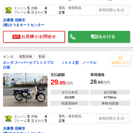
―
―
5
4
電気・保安部品
エンジン
外観
車両状態を見る
5
5
フレーム
足まわり
正常
兵庫県 尼崎市
(株)さつまオートセンター
お見積り/お問合せ
電話をかける
無料
ホンダ
複数画像
動画
ホンダ スーパーカブ１１０プロ ＪＡ４２型 ノーマル
仕様
支払総額
車両価格
29
26
.95
.84
万円
万円
モデル年式
走行距離
2018年
6770Km
初度登録年
車検/自賠責
―
―
5
4
電気・保安部品
エンジン
外観
車両状態を見る
5
5
フレーム
足まわり
正常
兵庫県 尼崎市