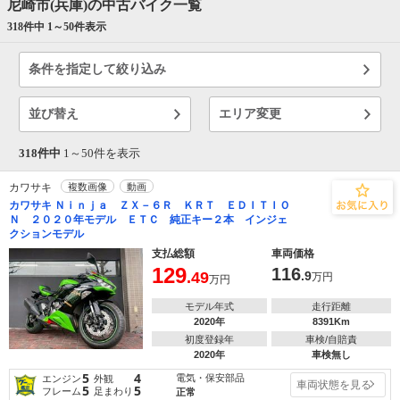
尼崎市(兵庫)の中古バイク一覧
318件中 1～
50
件表示
条件を指定して絞り込み
並び替え
エリア変更
318件中
1～
50
件を表示
カワサキ
複数画像
動画
カワサキ Ｎｉｎｊａ ＺＸ－６Ｒ ＫＲＴ ＥＤＩＴＩＯ
Ｎ ２０２０年モデル ＥＴＣ 純正キー２本 インジェ
クションモデル
支払総額
車両価格
129
116
.49
.9
万円
万円
モデル年式
走行距離
2020年
8391Km
初度登録年
車検/自賠責
2020年
車検無し
5
4
電気・保安部品
エンジン
外観
車両状態を見る
5
5
フレーム
足まわり
正常