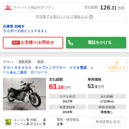
126
支払総額
グーバイク保証付きプラン
.31
万円
中古車でも安心！バイク保証とは
兵庫県 尼崎市
ライダーズポイントＦＥＥＬ
お見積り/お問合せ
電話をかける
無料
ヤマハ
複数画像
動画
ヤマハ ＳＲ４００ キャプトンマフラー ＵＳＢ電源 シ
ートあんこ抜き ローシート
支払総額
車両価格
63
53
.16
.9
万円
万円
モデル年式
走行距離
2017年
17119Km
初度登録年
車検/自賠責
2018年
車検無し
5
4
電気・保安部品
エンジン
外観
車両状態を見る
4
5
フレーム
足まわり
正常