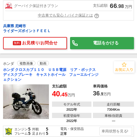
66
支払総額
グーバイク保証付きプラン
.98
万円
中古車でも安心！バイク保証とは
兵庫県 尼崎市
ライダーズポイントＦＥＥＬ
お見積り/お問合せ
電話をかける
無料
ホンダ
複数画像
動画
ホンダ クロスカブ１１０ ＵＳＢ電源 リア・ボックス
ディスクブレーキ キャストホイール フューエルインジ
ェクション
支払総額
車両価格
40
36
.45
.9
万円
万円
モデル年式
走行距離
2022年
7304Km
初度登録年
車検/自賠責
2022年
―
5
5
電気・保安部品
エンジン
外観
車両状態を見る
5
5
フレーム
足まわり
正常