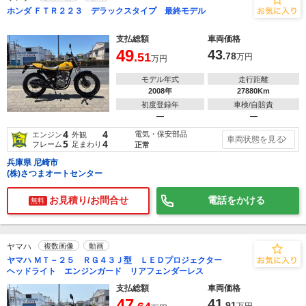
ホンダ ＦＴＲ２２３ デラックスタイプ 最終モデル
支払総額
車両価格
49
43
.51
.78
万円
万円
モデル年式
走行距離
2008年
27880Km
初度登録年
車検/自賠責
―
―
4
4
電気・保安部品
エンジン
外観
車両状態を見る
5
4
フレーム
足まわり
正常
兵庫県 尼崎市
(株)さつまオートセンター
お見積り/お問合せ
電話をかける
無料
ヤマハ
複数画像
動画
ヤマハ ＭＴ－２５ ＲＧ４３Ｊ型 ＬＥＤプロジェクター
ヘッドライト エンジンガード リアフェンダーレス
支払総額
車両価格
47
41
.91