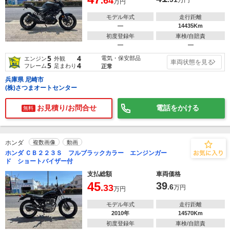
.64
万円
万円
モデル年式
走行距離
―
14435Km
初度登録年
車検/自賠責
―
―
5
4
電気・保安部品
エンジン
外観
車両状態を見る
5
4
フレーム
足まわり
正常
兵庫県 尼崎市
(株)さつまオートセンター
お見積り/お問合せ
電話をかける
無料
ホンダ
複数画像
動画
ホンダ ＣＢ２２３Ｓ フルブラックカラー エンジンガー
ド ショートバイザー付
支払総額
車両価格
45
39
.33
.6
万円
万円
モデル年式
走行距離
2010年
14570Km
初度登録年
車検/自賠責