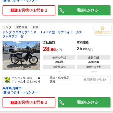
(株)さつまオートセンター
お見積り/お問合せ
電話をかける
無料
ホンダ
複数画像
動画
ホンダ クロスカブ１１０ ＪＡ１０型 サブライト カス
タムマフラー付
支払総額
車両価格
28
25
.96
.85
万円
万円
モデル年式
走行距離
2013年
3295Km
初度登録年
車検/自賠責
―
―
5
4
電気・保安部品
エンジン
外観
車両状態を見る
4
4
フレーム
足まわり
正常
兵庫県 尼崎市
(株)さつまオートセンター
お見積り/お問合せ
電話をかける
無料