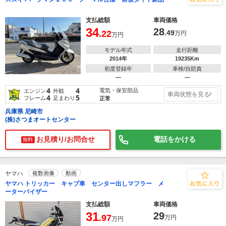
支払総額
車両価格
34
28
.22
.49
万円
万円
モデル年式
走行距離
2014年
19235Km
初度登録年
車検/自賠責
―
―
4
4
電気・保安部品
エンジン
外観
車両状態を見る
4
5
フレーム
足まわり
正常
兵庫県 尼崎市
(株)さつまオートセンター
お見積り/お問合せ
電話をかける
無料
ヤマハ
複数画像
動画
ヤマハ トリッカー キャブ車 センター出しマフラー メ
ーターバイザー
支払総額
車両価格
31
29
.97
万円
万円