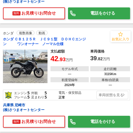
(株)さつまオートセンター
お見積り/お問合せ
電話をかける
無料
ホンダ
複数画像
動画
ホンダ ＣＢ１２５Ｒ ＪＣ９１型 ＤＯＨＣエンジ
ン ワンオーナー ノーマル仕様
支払総額
車両価格
42
39
.93
.82
万円
万円
モデル年式
走行距離
―
3115Km
初度登録年
車検/自賠責
2024年
―
5
5
電気・保安部品
エンジン
外観
車両状態を見る
5
5
フレーム
足まわり
正常
兵庫県 尼崎市
(株)さつまオートセンター
お見積り/お問合せ
電話をかける
無料