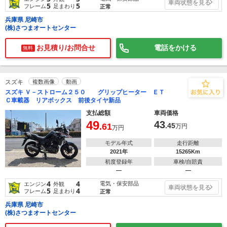
車両状態を見る
5
5
フレーム
足まわり
正常
兵庫県 尼崎市
(株)さつまオートセンター
お見積り/お問合せ
電話をかける
無料
スズキ
複数画像
動画
スズキ Ｖ－ストローム２５０ グリップヒーター ＥＴ
Ｃ車載器 リアボックス 前後タイヤ新品
支払総額
車両価格
49
43
.61
.45
万円
万円
モデル年式
走行距離
2021年
15265Km
初度登録年
車検/自賠責
―
―
4
4
電気・保安部品
エンジン
外観
車両状態を見る
5
4
フレーム
足まわり
正常
兵庫県 尼崎市
(株)さつまオートセンター