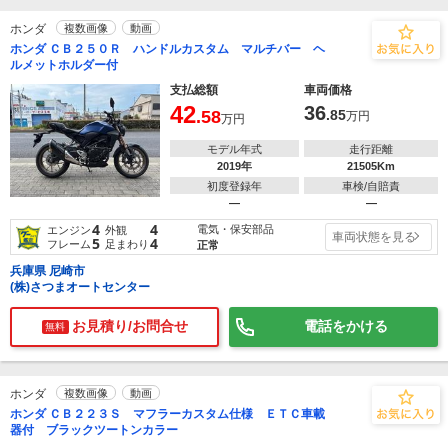
ホンダ
複数画像
動画
ホンダ ＣＢ２５０Ｒ ハンドルカスタム マルチバー ヘ
ルメットホルダー付
支払総額
車両価格
42
36
.58
.85
万円
万円
モデル年式
走行距離
2019年
21505Km
初度登録年
車検/自賠責
―
―
4
4
電気・保安部品
エンジン
外観
車両状態を見る
5
4
フレーム
足まわり
正常
兵庫県 尼崎市
(株)さつまオートセンター
お見積り/お問合せ
電話をかける
無料
ホンダ
複数画像
動画
ホンダ ＣＢ２２３Ｓ マフラーカスタム仕様 ＥＴＣ車載
器付 ブラックツートンカラー