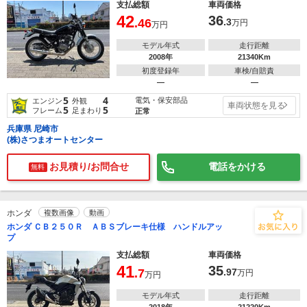
支払総額
車両価格
42
36
.46
.3
万円
万円
モデル年式
走行距離
2008年
21340Km
初度登録年
車検/自賠責
―
―
5
4
電気・保安部品
エンジン
外観
車両状態を見る
5
5
フレーム
足まわり
正常
兵庫県 尼崎市
(株)さつまオートセンター
お見積り/お問合せ
電話をかける
無料
ホンダ
複数画像
動画
ホンダ ＣＢ２５０Ｒ ＡＢＳブレーキ仕様 ハンドルアッ
プ
支払総額
車両価格
41
35
.7
.97
万円
万円
モデル年式
走行距離