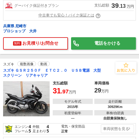
39
支払総額
グーバイク保証付きプラン
.13
万円
中古車でも安心！バイク保証とは
兵庫県 尼崎市
プロショップ 大井
お見積り/お問合せ
電話をかける
無料
スズキ
複数画像
動画
スズキ ＧＳＲ２５０Ｆ ＥＴＣ２．０ ＵＳＢ電源 大型
スクリーン リアキャリア
支払総額
車両価格
31
29
.97
万円
万円
モデル年式
走行距離
2015年
30929Km
初度登録年
車検/自賠責
―
自賠責保険無し
4
4
電気・保安部品
エンジン
外観
車両状態を見る
5
5
フレーム
足まわり
正常