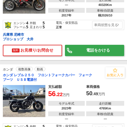
モデル年式
走行距離
―
40320Km
初度登録年
車検/自賠責
2017年
検2026/10
4
5
電気・保安部品
エンジン
外観
車両状態を見る
5
5
フレーム
足まわり
正常
兵庫県 尼崎市
プロショップ 大井
お見積り/お問合せ
電話をかける
無料
ホンダ
複数画像
動画
ホンダ レブル２５０ フロントフォークカバー フォーク
ブーツ ＵＳＢ電源付
支払総額
車両価格
56
50
.22
.49
万円
万円
モデル年式
走行距離
2023年
4765Km
初度登録年
車検/自賠責
―
―
5
5
電気・保安部品
エンジン
外観