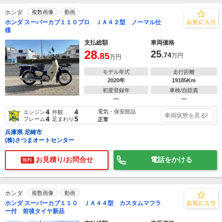
ホンダ
複数画像
動画
ホンダ スーパーカブ１１０プロ ＪＡ４２型 ノーマル仕
様
支払総額
車両価格
28
25
.85
.74
万円
万円
モデル年式
走行距離
2020年
19185Km
初度登録年
車検/自賠責
―
―
4
4
電気・保安部品
エンジン
外観
車両状態を見る
4
5
フレーム
足まわり
正常
兵庫県 尼崎市
(株)さつまオートセンター
お見積り/お問合せ
電話をかける
無料
ホンダ
複数画像
動画
ホンダ スーパーカブ１１０ ＪＡ４４型 カスタムマフラ
ー付 前後タイヤ新品