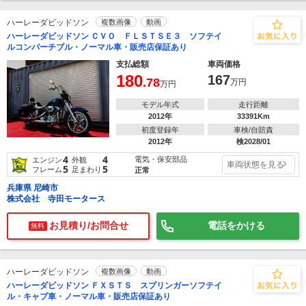
ハーレーダビッドソン
複数画像
動画
ハーレーダビッドソン ＣＶＯ ＦＬＳＴＳＥ３ ソフテイ
ルコンバーチブル・ノーマル車・販売店保証あり
支払総額
車両価格
180
167
.78
万円
万円
モデル年式
走行距離
2012年
33391Km
初度登録年
車検/自賠責
2012年
検2028/01
4
4
電気・保安部品
エンジン
外観
車両状態を見る
5
5
フレーム
足まわり
正常
兵庫県 尼崎市
株式会社 寺田モータース
お見積り/お問合せ
電話をかける
無料
ハーレーダビッドソン
複数画像
動画
ハーレーダビッドソン ＦＸＳＴＳ スプリンガーソフテイ
ル・キャブ車・ノーマル車・販売店保証あり