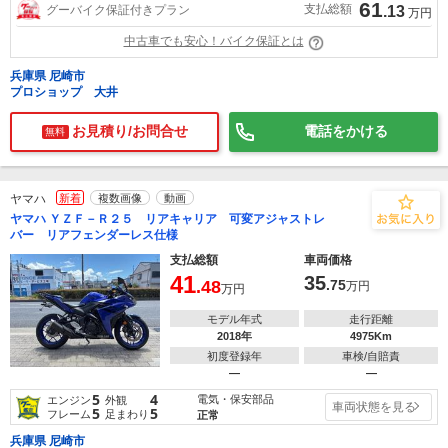
61
支払総額
グーバイク保証付きプラン
.13
万円
中古車でも安心！バイク保証とは
兵庫県 尼崎市
プロショップ 大井
お見積り/お問合せ
電話をかける
無料
ヤマハ
新着
複数画像
動画
ヤマハ ＹＺＦ－Ｒ２５ リアキャリア 可変アジャストレ
バー リアフェンダーレス仕様
支払総額
車両価格
41
35
.48
.75
万円
万円
モデル年式
走行距離
2018年
4975Km
初度登録年
車検/自賠責
―
―
5
4
電気・保安部品
エンジン
外観
車両状態を見る
5
5
フレーム
足まわり
正常
兵庫県 尼崎市