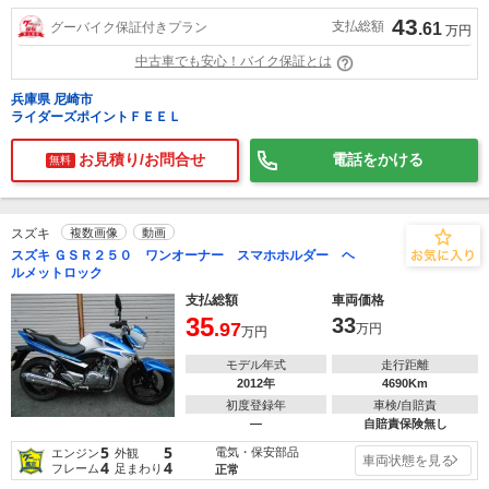
43
支払総額
グーバイク保証付きプラン
.61
万円
中古車でも安心！バイク保証とは
兵庫県 尼崎市
ライダーズポイントＦＥＥＬ
お見積り/お問合せ
電話をかける
無料
スズキ
複数画像
動画
スズキ ＧＳＲ２５０ ワンオーナー スマホホルダー ヘ
ルメットロック
支払総額
車両価格
35
33
.97
万円
万円
モデル年式
走行距離
2012年
4690Km
初度登録年
車検/自賠責
―
自賠責保険無し
5
5
電気・保安部品
エンジン
外観
車両状態を見る
4
4
フレーム
足まわり
正常