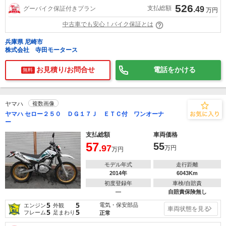
526
支払総額
グーバイク保証付きプラン
.49
万円
中古車でも安心！バイク保証とは
兵庫県 尼崎市
株式会社 寺田モータース
お見積り/お問合せ
電話をかける
無料
ヤマハ
複数画像
ヤマハ セロー２５０ ＤＧ１７Ｊ ＥＴＣ付 ワンオーナ
ー
支払総額
車両価格
57
55
.97
万円
万円
モデル年式
走行距離
2014年
6043Km
初度登録年
車検/自賠責
―
自賠責保険無し
5
5
電気・保安部品
エンジン
外観
車両状態を見る
5
5
フレーム
足まわり
正常