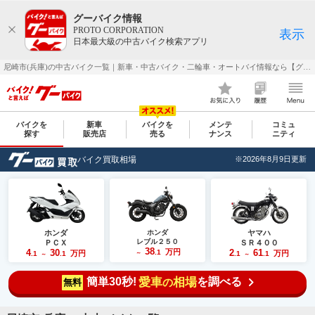
グーバイク情報
PROTO CORPORATION
表示
日本最大級の中古バイク検索アプリ
尼崎市(兵庫)の中古バイク一覧｜新車・中古バイク・二輪車・オートバイ情報なら【グーバイク(GooBike)】
バイクを
新車
バイクを
メンテ
コミュ
探す
販売店
売る
ナンス
ニティ
バイク買取相場
※2026年8月9日更新
ホンダ
ホンダ
ヤマハ
レブル２５０
ＰＣＸ
ＳＲ４００
38
4
30
万円
2
61
.1
万円
万円
.1
.1
～
.1
.1
～
～
簡単30秒!
愛車
相場
を調べる
の
無料