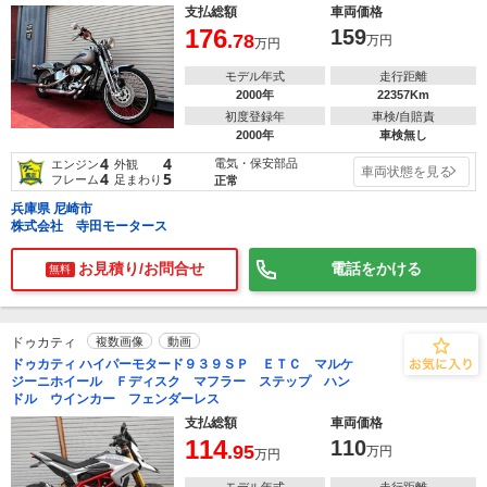
支払総額
車両価格
176
159
.78
万円
万円
モデル年式
走行距離
2000年
22357Km
初度登録年
車検/自賠責
2000年
車検無し
4
4
電気・保安部品
エンジン
外観
車両状態を見る
4
5
フレーム
足まわり
正常
兵庫県 尼崎市
株式会社 寺田モータース
お見積り/お問合せ
電話をかける
無料
ドゥカティ
複数画像
動画
ドゥカティ ハイパーモタード９３９ＳＰ ＥＴＣ マルケ
ジーニホイール Ｆディスク マフラー ステップ ハン
ドル ウインカー フェンダーレス
支払総額
車両価格
114
110
.95
万円
万円