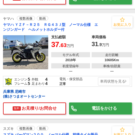
ヤマハ
複数画像
動画
ヤマハ ＹＺＦ－Ｒ２５ ＲＧ４３Ｊ型 ノーマル仕様 エ
ンジンガード ヘルメットホルダー付
支払総額
車両価格
37
31
.63
.9
万円
万円
モデル年式
走行距離
2018年
10605Km
初度登録年
車検/自賠責
―
―
5
4
電気・保安部品
エンジン
外観
車両状態を見る
5
4
フレーム
足まわり
正常
兵庫県 尼崎市
(株)さつまオートセンター
お見積り/お問合せ
電話をかける
無料
スズキ
複数画像
動画
スズキ バーグマン２００ ノーマル仕様 前後タイヤ新品