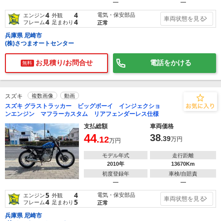
―
―
4
4
電気・保安部品
エンジン
外観
車両状態を見る
4
4
フレーム
足まわり
正常
兵庫県 尼崎市
(株)さつまオートセンター
お見積り/お問合せ
電話をかける
無料
スズキ
複数画像
動画
スズキ グラストラッカー ビッグボーイ インジェクショ
ンエンジン マフラーカスタム リアフェンダーレス仕様
支払総額
車両価格
44
38
.12
.39
万円
万円
モデル年式
走行距離
2010年
13670Km
初度登録年
車検/自賠責
―
―
5
4
電気・保安部品
エンジン
外観
車両状態を見る
4
5
フレーム
足まわり
正常
兵庫県 尼崎市