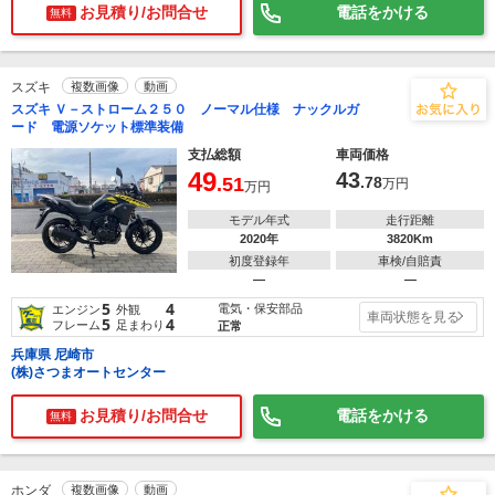
お見積り/お問合せ
電話をかける
無料
スズキ
複数画像
動画
スズキ Ｖ－ストローム２５０ ノーマル仕様 ナックルガ
ード 電源ソケット標準装備
支払総額
車両価格
49
43
.51
.78
万円
万円
モデル年式
走行距離
2020年
3820Km
初度登録年
車検/自賠責
―
―
5
4
電気・保安部品
エンジン
外観
車両状態を見る
5
4
フレーム
足まわり
正常
兵庫県 尼崎市
(株)さつまオートセンター
お見積り/お問合せ
電話をかける
無料
ホンダ
複数画像
動画