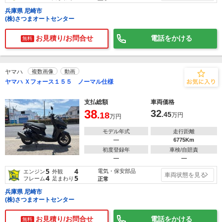
兵庫県 尼崎市
(株)さつまオートセンター
お見積り/お問合せ
電話をかける
無料
ヤマハ
複数画像
動画
ヤマハ Ｘフォース１５５ ノーマル仕様
支払総額
車両価格
38
32
.18
.45
万円
万円
モデル年式
走行距離
―
6775Km
初度登録年
車検/自賠責
―
―
5
4
電気・保安部品
エンジン
外観
車両状態を見る
4
5
フレーム
足まわり
正常
兵庫県 尼崎市
(株)さつまオートセンター
お見積り/お問合せ
電話をかける
無料