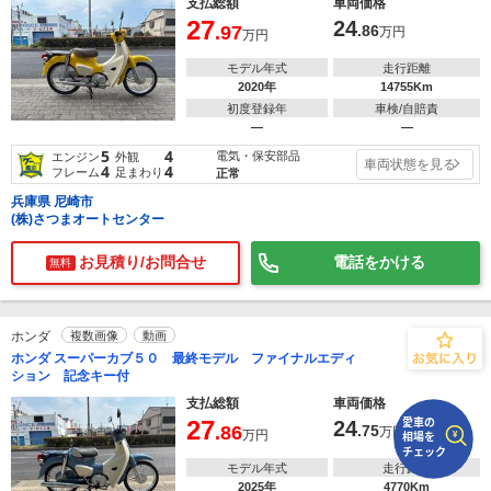
支払総額
車両価格
27
24
.97
.86
万円
万円
で
相場をチェック！
車種選択するだけ、かんたん相場検索
モデル年式
走行距離
2020年
14755Km
初度登録年
車検/自賠責
まずはメーカーを選択する
―
―
5
4
電気・保安部品
排気量
エンジン
外観
車両状態を見る
4
4
フレーム
足まわり
正常
車種
兵庫県 尼崎市
(株)さつまオートセンター
型式(任意)
お見積り/お問合せ
電話をかける
無料
走行距離(任意)
ホンダ
複数画像
動画
ホンダ スーパーカブ５０ 最終モデル ファイナルエディ
ション 記念キー付
支払総額
車両価格
27
24
.86
.75
万円
万円
モデル年式
走行距離
2025年
4770Km