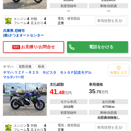
2018年
21220Km
初度登録年
車検/自賠責
―
―
4
4
電気・保安部品
エンジン
外観
車両状態を見る
4
4
フレーム
足まわり
正常
兵庫県 尼崎市
(株)さつまオートセンター
お見積り/お問合せ
電話をかける
無料
ヤマハ
複数画像
動画
ヤマハ ＹＺＦ－Ｒ２５ モビスタ モトＧＰ記念モデル
マルチバー付
支払総額
車両価格
41
35
.48
.75
万円
万円
モデル年式
走行距離
2016年
4770Km
初度登録年
車検/自賠責
―
自賠責保険無し
5
4
電気・保安部品
エンジン
外観
車両状態を見る
5
5
フレーム
足まわり
正常