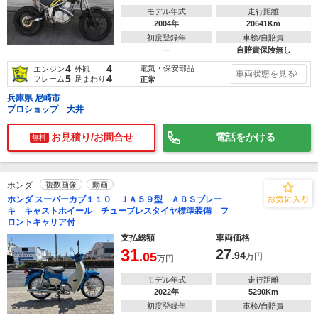
モデル年式
走行距離
2004年
20641Km
初度登録年
車検/自賠責
―
自賠責保険無し
4
4
電気・保安部品
エンジン
外観
車両状態を見る
5
4
フレーム
足まわり
正常
兵庫県 尼崎市
プロショップ 大井
お見積り/お問合せ
電話をかける
無料
ホンダ
複数画像
動画
ホンダ スーパーカブ１１０ ＪＡ５９型 ＡＢＳブレー
キ キャストホイール チューブレスタイヤ標準装備 フ
ロントキャリア付
支払総額
車両価格
31
27
.05
.94
万円
万円
モデル年式
走行距離
2022年
5290Km
初度登録年
車検/自賠責