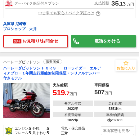
35
支払総額
グーバイク保証付きプラン
.13
万円
中古車でも安心！バイク保証とは
兵庫県 尼崎市
プロショップ 大井
お見積り/お問合せ
電話をかける
無料
ハーレーダビッドソン
複数画像
ハーレーダビッドソン ＦＸＲＳＴ ローライダー エルデ
ィアブロ・１年間走行距離無制限保証・シリアルナンバー
付きモデル
支払総額
車両価格
519
507
.7
万円
万円
モデル年式
走行距離
2022年
5351Km
初度登録年
車検/自賠責
2022年
検2027/11
5
5
電気・保安部品
エンジン
外観
車両状態を見る
5
5
フレーム
足まわり
正常