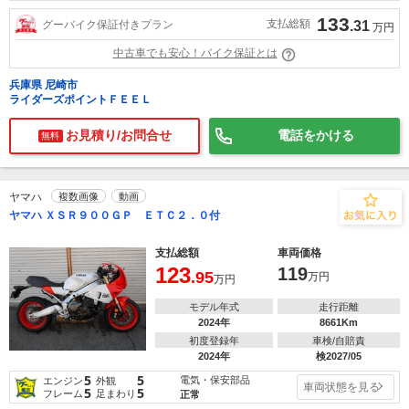
133
支払総額
グーバイク保証付きプラン
.31
万円
中古車でも安心！バイク保証とは
兵庫県 尼崎市
ライダーズポイントＦＥＥＬ
お見積り/お問合せ
電話をかける
無料
ヤマハ
複数画像
動画
ヤマハ ＸＳＲ９００ＧＰ ＥＴＣ２．０付
支払総額
車両価格
123
119
.95
万円
万円
モデル年式
走行距離
2024年
8661Km
初度登録年
車検/自賠責
2024年
検2027/05
5
5
電気・保安部品
エンジン
外観
車両状態を見る
5
5
フレーム
足まわり
正常