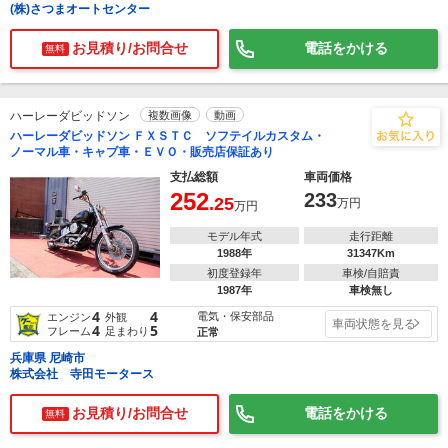
(株)さつまオートセンター
お見積り/お問合せ
電話をかける
無料
ハーレーダビッドソン
複数画像
動画
ハーレーダビッドソン ＦＸＳＴＣ ソフテイルカスタム・
ノーマル車・キャブ車・ＥＶＯ・販売店保証あり
支払総額
車両価格
252
233
.25
万円
万円
モデル年式
走行距離
1988年
31347Km
初度登録年
車検/自賠責
1987年
車検無し
4
4
電気・保安部品
エンジン
外観
車両状態を見る
4
5
フレーム
足まわり
正常
兵庫県 尼崎市
株式会社 寺田モータース
お見積り/お問合せ
電話をかける
無料