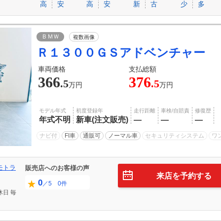
高
安
高
安
新
古
少
多
ＢＭＷ
複数画像
Ｒ１３００ＧＳアドベンチャー
車両価格
支払総額
366
376
.5
.5
万円
万円
モデル年式
初度登録年
走行距離
車検/自賠責
修復歴
年式不明
新車(注文販売)
―
―
―
ナビ付
FI車
通販可
ノーマル車
セキュリティシステム
ワ
モトラ
販売店へのお客様の声
来店を予約する
0
／5 0件
休日
毎