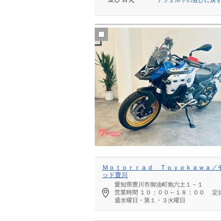
Ｍｏｔｏｒｒａｄ Ｔｏｙｏｋａｗａ／
ッド豊川
愛知県豊川市御油町炮六土１－１
営業時間
１０：００～１８：００
定
週水曜日・第１・３火曜日