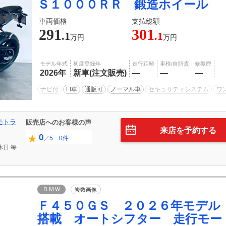
Ｓ１０００ＲＲ 鍛造ホイール
車両価格
支払総額
291
301
.1
.1
万円
万円
モデル年式
初度登録年
走行距離
車検/自賠責
修復歴
2026年
新車(注文販売)
―
―
―
ナビ付
FI車
通販可
ノーマル車
セキュリティシステム
ワ
モトラ
販売店へのお客様の声
来店を予約する
0
／5 0件
休日
毎
ＢＭＷ
複数画像
Ｆ４５０ＧＳ ２０２６年モデル
搭載 オートシフター 走行モー