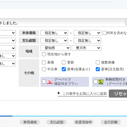
ク
トしました。
本体価格
～
ASKを含め
支払総額
～
地域
現在地から探す
新着
更新
複数画像
中古車
新車(在庫あり)
新車(注文販売)
その他
グーバイク
車輌状態付き
保証付きプラン
（グーバイク
この条件をお気に入りに追加
車両価格
支払総額
初度登録年
走行距離
す