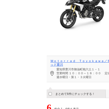
Ｍｏｔｏｒｒａｄ Ｔｏｙｏｋａｗａ／
ッド豊川
愛知県豊川市御油町炮六土１－１
営業時間
１０：００～１８：００
定
週水曜日・第１・３火曜日
まとめて6件にチェックする！
6