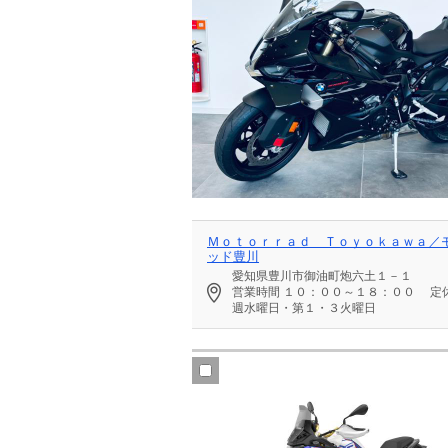
Ｍｏｔｏｒｒａｄ Ｔｏｙｏｋａｗａ／
ッド豊川
愛知県豊川市御油町炮六土１－１
営業時間
１０：００～１８：００
定
週水曜日・第１・３火曜日