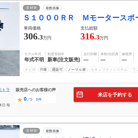
ＢＭＷ
複数画像
Ｓ１０００ＲＲ Ｍモータースポ
車両価格
支払総額
306
316
.3
.3
万円
万円
モデル年式
初度登録年
走行距離
車検/自賠責
修復歴
年式不明
新車(注文販売)
―
―
―
ナビ付
FI車
通販可
ノーマル車
セキュリティシステム
ワ
モトラ
販売店へのお客様の声
来店を予約する
0
／5 0件
休日
毎
ＢＭＷ
複数画像