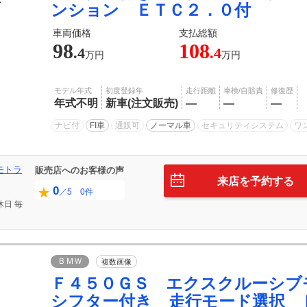
ンション ＥＴＣ２．０付
車両価格
支払総額
98
108
.4
.4
万円
万円
モデル年式
初度登録年
走行距離
車検/自賠責
修復歴
年式不明
新車(注文販売)
―
―
―
ナビ付
FI車
通販可
ノーマル車
セキュリティシステム
ワ
モトラ
販売店へのお客様の声
来店を予約する
0
／5 0件
休日
毎
ＢＭＷ
複数画像
Ｆ４５０ＧＳ エクスクルーシブ
シフター付き 走行モード選択