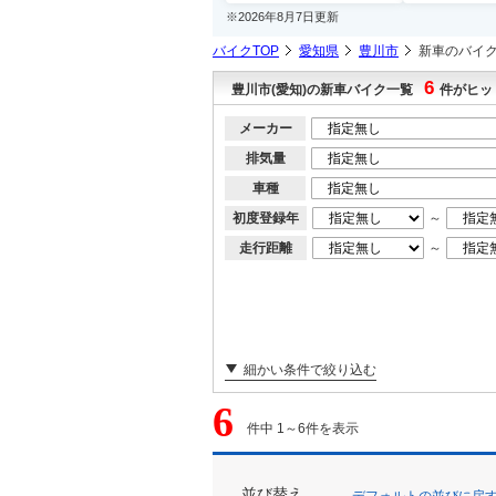
※2026年8月7日更新
バイクTOP
愛知県
豊川市
新車のバイ
6
豊川市(愛知)の新車バイク一覧
件がヒッ
メーカー
排気量
車種
初度登録年
～
走行距離
～
細かい条件で絞り込む
6
件中 1～6件を表示
並び替え
デフォルトの並びに戻