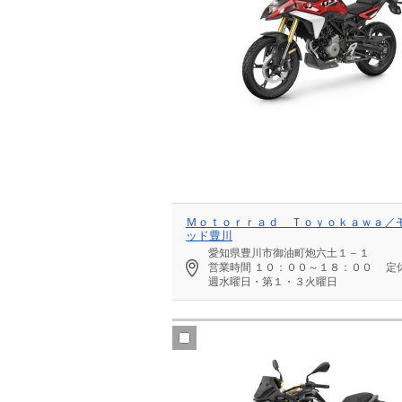
Ｍｏｔｏｒｒａｄ Ｔｏｙｏｋａｗａ／
ッド豊川
愛知県豊川市御油町炮六土１－１
営業時間
１０：００～１８：００
定
週水曜日・第１・３火曜日