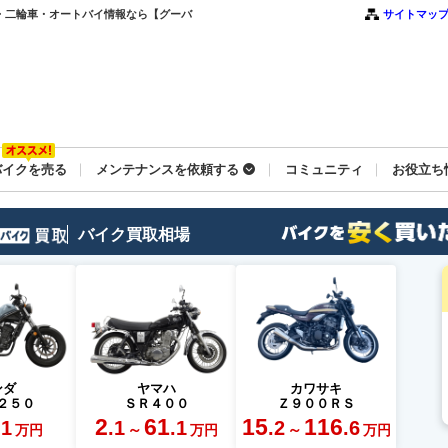
・二輪車・オートバイ情報なら【グーバ
サイトマッ
バイクを売る
メンテナンスを依頼する
コミュニティ
お役立ち
バイク買取相場
ンダ
ヤマハ
カワサキ
２５０
ＳＲ４００
Ｚ９００ＲＳ
2
61
15
116
.1
.1
.1
.2
.6
～
～
万円
万円
万円