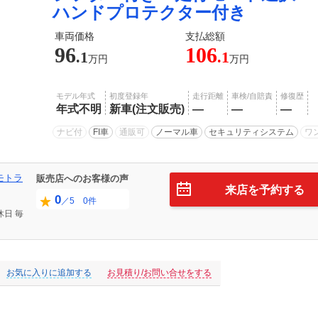
ハンドプロテクター付き
車両価格
支払総額
96
106
.1
.1
万円
万円
モデル年式
初度登録年
走行距離
車検/自賠責
修復歴
年式不明
新車(注文販売)
―
―
―
ナビ付
FI車
通販可
ノーマル車
セキュリティシステム
ワ
モトラ
販売店へのお客様の声
来店を予約する
0
／5 0件
休日
毎
お気に入りに追加する
お見積り/お問い合せをする