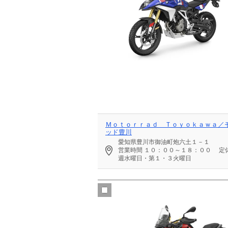
Ｍｏｔｏｒｒａｄ Ｔｏｙｏｋａｗａ／
ッド豊川
愛知県豊川市御油町炮六土１－１
営業時間
１０：００～１８：００
定
週水曜日・第１・３火曜日