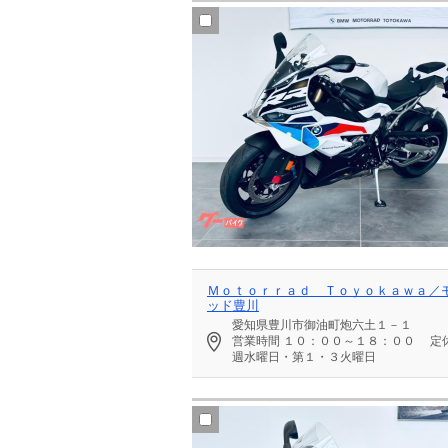
Ｍｏｔｏｒｒａｄ Ｔｏｙｏｋａｗａ／
ッド豊川
愛知県豊川市御油町炮六土１－１
営業時間
１０：００～１８：００
定
週水曜日・第１・３火曜日