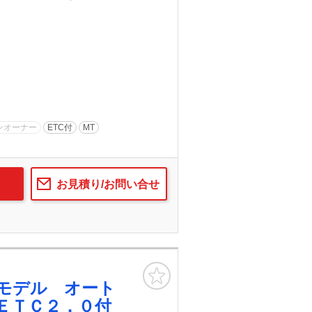
ンオーナー
ETC付
MT
お見積り/お問い合せ
お気に入り
モデル オート
 ＥＴＣ２．０付