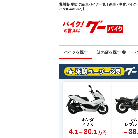
豊川市(愛知)の新車バイク一覧｜新車・中古バイク
イク(GooBike)】
バイクを探す
販売店を探す
ホンダ
ホ
ＰＣＸ
レブル
4
30
38
.1
.1
～
～
万円