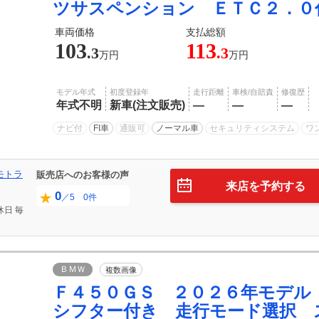
ツサスペンション ＥＴＣ２．０
車両価格
支払総額
103
113
.3
.3
万円
万円
モデル年式
初度登録年
走行距離
車検/自賠責
修復歴
年式不明
新車(注文販売)
―
―
―
ナビ付
FI車
通販可
ノーマル車
セキュリティシステム
ワ
モトラ
販売店へのお客様の声
来店を予約する
0
／5 0件
休日
毎
ＢＭＷ
複数画像
Ｆ４５０ＧＳ ２０２６年モデル
シフター付き 走行モード選択 