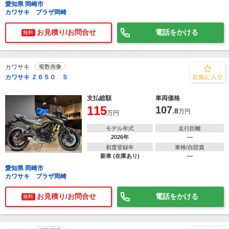
愛知県 岡崎市
カワサキ プラザ岡崎
お見積り/お問合せ
電話をかける
無料
カワサキ
複数画像
カワサキ Ｚ６５０ Ｓ
支払総額
車両価格
115
107
.8
万円
万円
モデル年式
走行距離
2026年
―
初度登録年
車検/自賠責
新車 (在庫あり)
―
愛知県 岡崎市
カワサキ プラザ岡崎
お見積り/お問合せ
電話をかける
無料