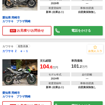
2026年
―
初度登録年
車検/自賠責
新車 (在庫あり)
自賠責保険無し
愛知県 岡崎市
カワサキ プラザ岡崎
お見積り/お問合せ
電話をかける
無料
カワサキ
複数画像
カワサキ Ｚ ｅ－１
支払総額
車両価格
104
101
.6
.2
万円
万円
モデル年式
走行距離
2024年
―
初度登録年
車検/自賠責
新車 (在庫あり)
自賠責保険無し
愛知県 岡崎市
カワサキ プラザ岡崎