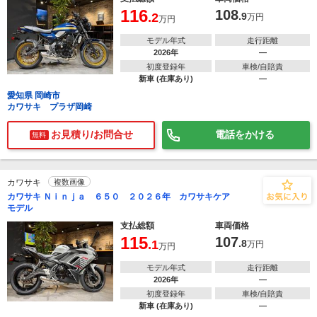
116
108
.2
.9
万円
万円
モデル年式
走行距離
2026年
―
初度登録年
車検/自賠責
新車 (在庫あり)
―
愛知県 岡崎市
カワサキ プラザ岡崎
お見積り/お問合せ
電話をかける
無料
カワサキ
複数画像
カワサキ Ｎｉｎｊａ ６５０ ２０２６年 カワサキケア
モデル
支払総額
車両価格
115
107
.1
.8
万円
万円
モデル年式
走行距離
2026年
―
初度登録年
車検/自賠責
新車 (在庫あり)
―