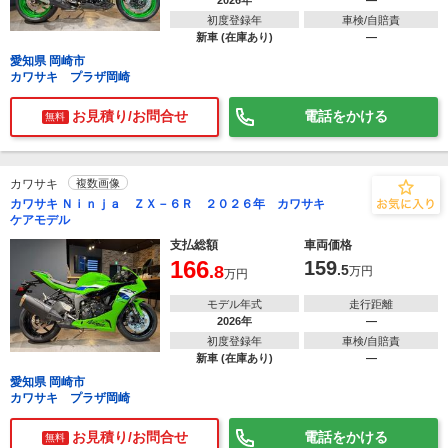
2026年
―
初度登録年
車検/自賠責
新車 (在庫あり)
―
愛知県 岡崎市
カワサキ プラザ岡崎
お見積り/お問合せ
電話をかける
無料
カワサキ
複数画像
カワサキ Ｎｉｎｊａ ＺＸ－６Ｒ ２０２６年 カワサキ
ケアモデル
支払総額
車両価格
166
159
.8
.5
万円
万円
モデル年式
走行距離
2026年
―
初度登録年
車検/自賠責
新車 (在庫あり)
―
愛知県 岡崎市
カワサキ プラザ岡崎
お見積り/お問合せ
電話をかける
無料