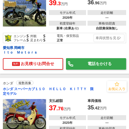
39
36
.3
.96
万円
万円
モデル年式
走行距離
2026年
―
初度登録年
車検/自賠責
新車 (在庫あり)
自賠責保険無し
S
S
電気・保安部品
エンジン
外観
車両状態を見る
S
S
フレーム
足まわり
正常
愛知県 岡崎市
Ｉｔｏ Ｍｏｔｏｒｓ
お見積り/お問合せ
電話をかける
無料
ホンダ
複数画像
ホンダ スーパーカブ１１０ ＨＥＬＬＯ ＫＩＴＴＹ 限
定モデル
支払総額
車両価格
37
35
.76
.42
万円
万円
モデル年式
走行距離
2025年
―
初度登録年
車検/自賠責