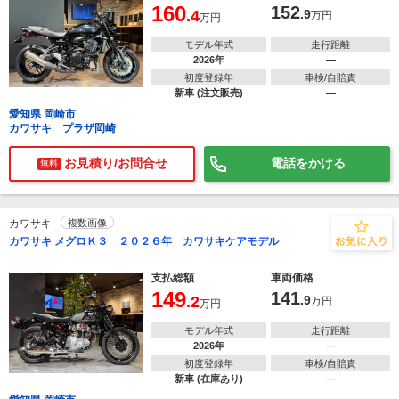
160
152
.4
.9
万円
万円
モデル年式
走行距離
2026年
―
初度登録年
車検/自賠責
新車 (注文販売)
―
愛知県 岡崎市
カワサキ プラザ岡崎
お見積り/お問合せ
電話をかける
無料
カワサキ
複数画像
カワサキ メグロＫ３ ２０２６年 カワサキケアモデル
支払総額
車両価格
149
141
.2
.9
万円
万円
モデル年式
走行距離
2026年
―
初度登録年
車検/自賠責
新車 (在庫あり)
―