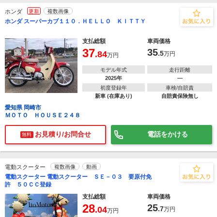
ホンダ
更新
複数画像
ホンダ スーパーカブ１１０．ＨＥＬＬＯ ＫＩＴＴＹ
支払総額
車両価格
37
35
.84
.5
万円
万円
モデル年式
走行距離
2025年
―
初度登録年
車検/自賠責
新車 (在庫あり)
自賠責保険無し
愛知県 岡崎市
ＭＯＴＯ ＨＯＵＳＥ２４８
お見積り/お問合せ
電話をかける
無料
電動スクーター
複数画像
動画
電動スクーター 電動スクーター ＳＥ－０３ 要原付免
許 ５０ＣＣ登録
支払総額
車両価格
28
25
.04
.7
万円
万円