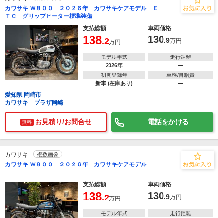
カワサキ Ｗ８００ ２０２６年 カワサキケアモデル Ｅ
ＴＣ グリップヒーター標準装備
支払総額
車両価格
138
130
.2
.9
万円
万円
モデル年式
走行距離
2026年
―
初度登録年
車検/自賠責
新車 (在庫あり)
―
愛知県 岡崎市
カワサキ プラザ岡崎
お見積り/お問合せ
電話をかける
無料
カワサキ
複数画像
カワサキ Ｗ８００ ２０２６年 カワサキケアモデル
支払総額
車両価格
138
130
.2
.9
万円
万円
モデル年式
走行距離