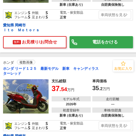
新車 (在庫あり)
自賠責保険無し
S
S
電気・保安部品
エンジン
外観
車両状態を見る
S
S
フレーム
足まわり
正常
愛知県 岡崎市
Ｉｔｏ Ｍｏｔｏｒｓ
お見積り/お問合せ
電話をかける
無料
ホンダ
複数画像
ホンダ リード１２５ 最新モデル 新車 キャンディラス
ターレッド
支払総額
車両価格
37
35
.54
.2
万円
万円
モデル年式
走行距離
2026年
―
初度登録年
車検/自賠責
新車 (在庫あり)
自賠責保険無し
S
S
電気・保安部品
エンジン
外観
車両状態を見る
S
S
フレーム
足まわり
正常