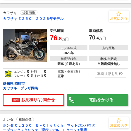
カワサキ
複数画像
カワサキ Ｚ２５０ ２０２６年モデル
支払総額
車両価格
76
70
.8
.4
万円
万円
モデル年式
走行距離
2026年
―
初度登録年
車検/自賠責
新車 (在庫あり)
自賠責保険無し
S
S
電気・保安部品
エンジン
外観
車両状態を見る
S
S
フレーム
足まわり
正常
愛知県 岡崎市
カワサキ プラザ岡崎
お見積り/お問合せ
電話をかける
無料
ホンダ
複数画像
ホンダ ＣＬ２５０ Ｅ－Ｃｌｕｔｃｈ マットガンパウダ
ーブラックメタリック 現行モデル Ｅクラッチ装備