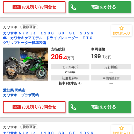
お見積り/お問合せ
電話をかける
無料
カワサキ
複数画像
カワサキ Ｎｉｎｊａ １１００ ＳＸ ＳＥ ２０２６
年 カワサキケアモデル ドライブレコーダー ＥＴＣ
グリップヒーター標準装備
支払総額
車両価格
206
199
.4
.1
万円
万円
モデル年式
走行距離
2026年
―
初度登録年
車検/自賠責
新車 (在庫あり)
―
愛知県 岡崎市
カワサキ プラザ岡崎
お見積り/お問合せ
電話をかける
無料
カワサキ
複数画像
カワサキ Ｎｉｎｊａ １１００ ＳＸ ＳＥ ２０２６