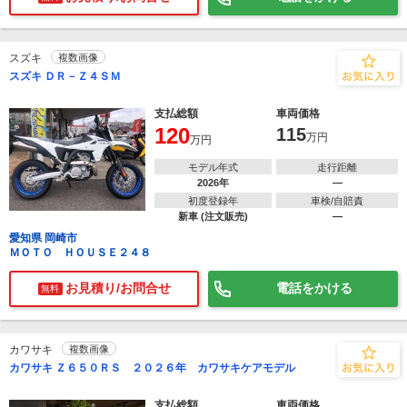
スズキ
複数画像
スズキ ＤＲ－Ｚ４ＳＭ
支払総額
車両価格
120
115
万円
万円
モデル年式
走行距離
2026年
―
初度登録年
車検/自賠責
新車 (注文販売)
―
愛知県 岡崎市
ＭＯＴＯ ＨＯＵＳＥ２４８
お見積り/お問合せ
電話をかける
無料
カワサキ
複数画像
カワサキ Ｚ６５０ＲＳ ２０２６年 カワサキケアモデル
支払総額
車両価格