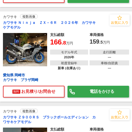
カワサキ
複数画像
カワサキ Ｎｉｎｊａ ＺＸ－６Ｒ ２０２６年 カワサキ
ケアモデル
支払総額
車両価格
166
159
.8
.5
万円
万円
モデル年式
走行距離
2026年
―
初度登録年
車検/自賠責
新車 (在庫あり)
―
愛知県 岡崎市
カワサキ プラザ岡崎
お見積り/お問合せ
電話をかける
無料
カワサキ
複数画像
カワサキ Ｚ９００ＲＳ ブラックボールエディション カ
ワサキケアモデル
支払総額
車両価格