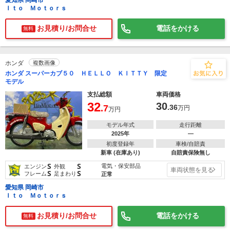
愛知県 岡崎市
Ｉｔｏ Ｍｏｔｏｒｓ
お見積り/お問合せ
電話をかける
無料
ホンダ
複数画像
ホンダ スーパーカブ５０ ＨＥＬＬＯ ＫＩＴＴＹ 限定
モデル
支払総額
車両価格
32
30
.7
.36
万円
万円
モデル年式
走行距離
2025年
―
初度登録年
車検/自賠責
新車 (在庫あり)
自賠責保険無し
S
S
電気・保安部品
エンジン
外観
車両状態を見る
S
S
フレーム
足まわり
正常
愛知県 岡崎市
Ｉｔｏ Ｍｏｔｏｒｓ
お見積り/お問合せ
電話をかける
無料