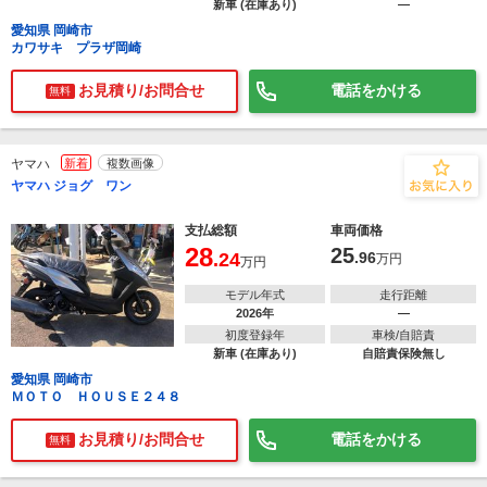
新車 (在庫あり)
―
愛知県 岡崎市
カワサキ プラザ岡崎
お見積り/お問合せ
電話をかける
無料
ヤマハ
新着
複数画像
ヤマハ ジョグ ワン
支払総額
車両価格
28
25
.24
.96
万円
万円
モデル年式
走行距離
2026年
―
初度登録年
車検/自賠責
新車 (在庫あり)
自賠責保険無し
愛知県 岡崎市
ＭＯＴＯ ＨＯＵＳＥ２４８
お見積り/お問合せ
電話をかける
無料