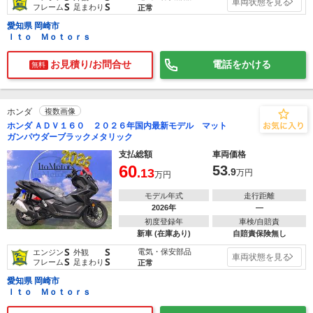
車両状態を見る
S
S
フレーム
足まわり
正常
愛知県 岡崎市
Ｉｔｏ Ｍｏｔｏｒｓ
お見積り/お問合せ
電話をかける
無料
ホンダ
複数画像
ホンダ ＡＤＶ１６０ ２０２６年国内最新モデル マット
ガンパウダーブラックメタリック
支払総額
車両価格
60
53
.13
.9
万円
万円
モデル年式
走行距離
2026年
―
初度登録年
車検/自賠責
新車 (在庫あり)
自賠責保険無し
S
S
電気・保安部品
エンジン
外観
車両状態を見る
S
S
フレーム
足まわり
正常
愛知県 岡崎市
Ｉｔｏ Ｍｏｔｏｒｓ