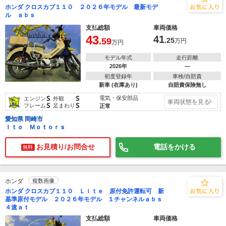
ホンダ クロスカブ１１０ ２０２６年モデル 最新モデ
ル ａｂｓ
支払総額
車両価格
43
41
.59
.25
万円
万円
モデル年式
走行距離
2026年
―
初度登録年
車検/自賠責
新車 (在庫あり)
自賠責保険無し
S
S
電気・保安部品
エンジン
外観
車両状態を見る
S
S
フレーム
足まわり
正常
愛知県 岡崎市
Ｉｔｏ Ｍｏｔｏｒｓ
お見積り/お問合せ
電話をかける
無料
ホンダ
複数画像
ホンダ クロスカブ１１０ Ｌｉｔｅ 原付免許運転可 新
基準原付モデル ２０２６年モデル １チャンネルａｂｓ
４速ａｔ
支払総額
車両価格