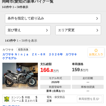
岡崎市(愛知)の新車バイク一覧
143件中 1～
50
件表示
条件を指定して絞り込み
並び替え
エリア変更
143件中
1～
50
件を表示
カワサキ
複数画像
カワサキ Ｎｉｎｊａ ＺＸ－６Ｒ ２０２６年 カワサキ
ケアモデル
支払総額
車両価格
166
159
.8
.5
万円
万円
モデル年式
走行距離
2026年
―
初度登録年
車検/自賠責
新車 (在庫あり)
―
S
S
電気・保安部品
エンジン
外観
車両状態を見る
S
S
フレーム
足まわり
正常