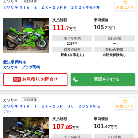
カワサキ
複数画像
カワサキ Ｎｉｎｊａ ＺＸ－２５ＲＲ ２０２７年モデル
支払総額
車両価格
111
105
.7
.2
万円
万円
モデル年式
走行距離
2027年
―
初度登録年
車検/自賠責
新車 (在庫あり)
自賠責保険無し
愛知県 岡崎市
カワサキ プラザ岡崎
お見積り/お問合せ
電話をかける
無料
カワサキ
複数画像
カワサキ Ｎｉｎｊａ ＺＸ－２５Ｒ ＳＥ ２０２６年モ
デル
支払総額
車両価格
107
101
.85
.42
万円
万円
モデル年式
走行距離