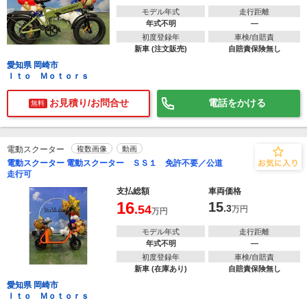
モデル年式
走行距離
年式不明
―
初度登録年
車検/自賠責
新車 (注文販売)
自賠責保険無し
愛知県 岡崎市
Ｉｔｏ Ｍｏｔｏｒｓ
お見積り/お問合せ
電話をかける
無料
電動スクーター
複数画像
動画
電動スクーター 電動スクーター ＳＳ１ 免許不要／公道
走行可
支払総額
車両価格
16
15
.54
.3
万円
万円
モデル年式
走行距離
年式不明
―
初度登録年
車検/自賠責
新車 (在庫あり)
自賠責保険無し
愛知県 岡崎市
Ｉｔｏ Ｍｏｔｏｒｓ