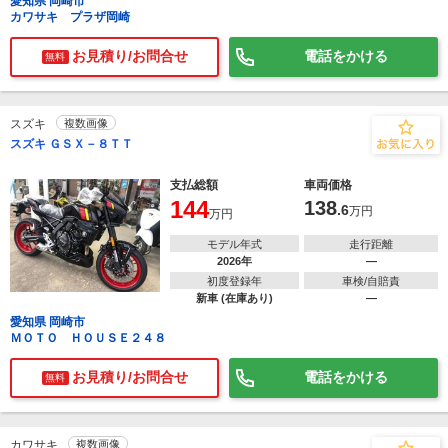
愛知県 岡崎市
カワサキ プラザ岡崎
お見積り/お問合せ
電話をかける
無料
スズキ
複数画像
スズキ ＧＳＸ－８ＴＴ
支払総額
車両価格
144
138
.6
万円
万円
モデル年式
走行距離
2026年
―
初度登録年
車検/自賠責
新車 (在庫あり)
―
愛知県 岡崎市
ＭＯＴＯ ＨＯＵＳＥ２４８
お見積り/お問合せ
電話をかける
無料
カワサキ
複数画像