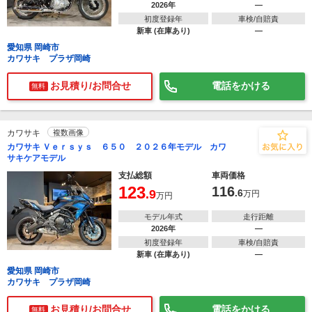
2026年
―
初度登録年
車検/自賠責
新車 (在庫あり)
―
愛知県 岡崎市
カワサキ プラザ岡崎
お見積り/お問合せ
電話をかける
無料
カワサキ
複数画像
カワサキ Ｖｅｒｓｙｓ ６５０ ２０２６年モデル カワ
サキケアモデル
支払総額
車両価格
123
116
.9
.6
万円
万円
モデル年式
走行距離
2026年
―
初度登録年
車検/自賠責
新車 (在庫あり)
―
愛知県 岡崎市
カワサキ プラザ岡崎
お見積り/お問合せ
電話をかける
無料