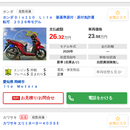
ホンダ
複数画像
ホンダ Ｄｉｏ１１０ Ｌｉｔｅ 新基準原付・原付免許運
転可 ２０２６年モデル
支払総額
車両価格
26
23
.32
.98
万円
万円
モデル年式
走行距離
2026年
―
初度登録年
車検/自賠責
新車 (在庫あり)
自賠責保険無し
S
S
電気・保安部品
エンジン
外観
車両状態を見る
S
S
フレーム
足まわり
正常
愛知県 岡崎市
Ｉｔｏ Ｍｏｔｏｒｓ
お見積り/お問合せ
電話をかける
無料
カワサキ
新着
複数画像
カワサキ エリミネーター４００ＳＥ