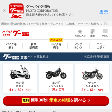
グーバイク情報
PROTO CORPORATION
表示
日本最大級の中古バイク検索アプリ
岡崎市(愛知)の新車バイク一覧｜新車・中古バイク・二輪車・オートバイ情報なら【グーバイク(GooBike)】
バイクを
新車
バイクを
メンテ
コミュ
探す
販売店
売る
ナンス
ニティ
バイク買取相場
※2026年8月8日更新
ホンダ
ホンダ
ヤマハ
レブル２５０
ＰＣＸ
ＳＲ４００
38
4
30
万円
2
61
.1
万円
万円
.1
.1
～
.1
.1
～
～
簡単30秒!
愛車
相場
を調べる
の
無料