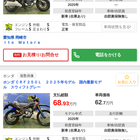
2025年
―
初度登録年
車検/自賠責
新車 (在庫あり)
自賠責保険無し
S
S
電気・保安部品
エンジン
外観
車両状態を見る
S
S
フレーム
足まわり
正常
愛知県 岡崎市
Ｉｔｏ Ｍｏｔｏｒｓ
お見積り/お問合せ
電話をかける
無料
ホンダ
複数画像
ホンダ ＣＲＦ２５０Ｌ ２０２５年モデル 国内最新モデ
ル スウィフトグレー
支払総額
車両価格
68
62
.93
.7
万円
万円
モデル年式
走行距離
2025年
―
初度登録年
車検/自賠責
新車 (在庫あり)
自賠責保険無し
S
S
電気・保安部品
エンジン
外観