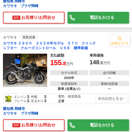
愛知県 岡崎市
カワサキ プラザ岡崎
お見積り/お問合せ
電話をかける
無料
カワサキ
複数画像
カワサキ Ｚ９００ ２０２６年モデル ＥＴＣ クイック
シフター クルーズコントロール ＵＳＢ 標準装備
支払総額
車両価格
155
148
.8
.5
万円
万円
モデル年式
走行距離
2026年
―
初度登録年
車検/自賠責
新車 (在庫あり)
―
S
S
電気・保安部品
エンジン
外観
車両状態を見る
S
S
フレーム
足まわり
正常
愛知県 岡崎市
カワサキ プラザ岡崎
お見積り/お問合せ
電話をかける
無料