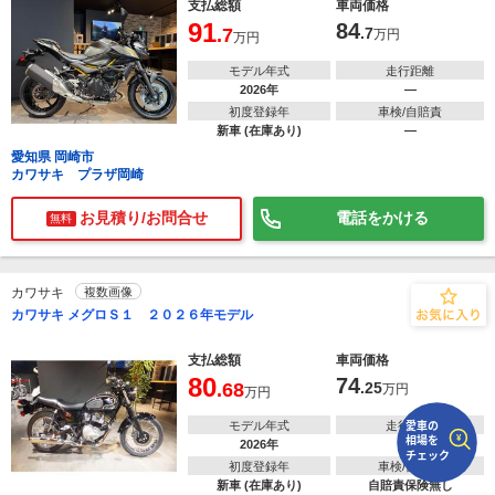
支払総額
車両価格
91
84
.7
.7
万円
万円
で
相場をチェック！
車種選択するだけ、かんたん相場検索
モデル年式
走行距離
2026年
―
まずはメーカーを選択する
初度登録年
車検/自賠責
新車 (在庫あり)
―
排気量
愛知県 岡崎市
カワサキ プラザ岡崎
車種
お見積り/お問合せ
電話をかける
無料
型式(任意)
カワサキ
複数画像
走行距離(任意)
カワサキ メグロＳ１ ２０２６年モデル
支払総額
車両価格
80
74
.68
.25
万円
万円
モデル年式
走行距離
2026年
―
初度登録年
車検/自賠責
新車 (在庫あり)
自賠責保険無し