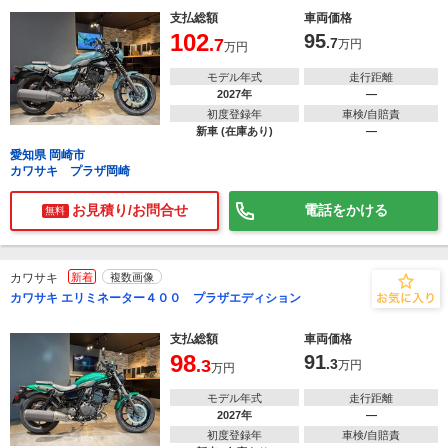
支払総額
車両価格
102
95
.7
.7
万円
万円
モデル年式
走行距離
2027年
―
初度登録年
車検/自賠責
新車 (在庫あり)
―
愛知県 岡崎市
カワサキ プラザ岡崎
お見積り/お問合せ
電話をかける
無料
カワサキ
新着
複数画像
カワサキ エリミネーター４００ プラザエディション
支払総額
車両価格
98
91
.3
.3
万円
万円
モデル年式
走行距離
2027年
―
初度登録年
車検/自賠責