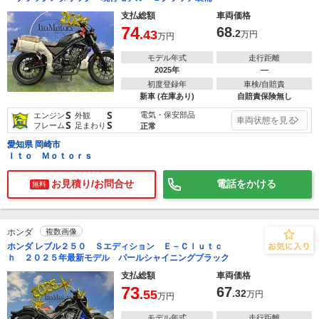
支払総額
車両価格
74
68
.43
.2
万円
万円
モデル年式
走行距離
2025年
―
初度登録年
車検/自賠責
新車 (在庫あり)
自賠責保険無し
S
S
電気・保安部品
エンジン
外観
車両状態を見る
S
S
フレーム
足まわり
正常
愛知県 岡崎市
Ｉｔｏ Ｍｏｔｏｒｓ
お見積り/お問合せ
電話をかける
無料
ホンダ
複数画像
ホンダ レブル２５０ Ｓエディション Ｅ－Ｃｌｕｔｃ
ｈ ２０２５年最新モデル パールシャイニングブラック
支払総額
車両価格
73
67
.55
.32
万円
万円
モデル年式
走行距離