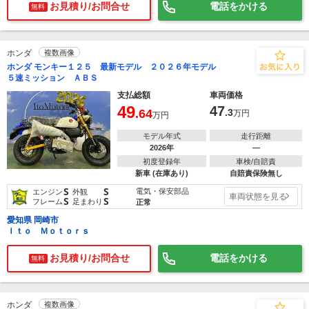
お見積り/お問合せ
電話をかける
無料
ホンダ
複数画像
ホンダ モンキー１２５ 最新モデル ２０２６年モデル
５速ミッション ＡＢＳ
支払総額
車両価格
49
47
.64
.3
万円
万円
モデル年式
走行距離
2026年
―
初度登録年
車検/自賠責
新車 (在庫あり)
自賠責保険無し
S
S
電気・保安部品
エンジン
外観
車両状態を見る
S
S
フレーム
足まわり
正常
愛知県 岡崎市
Ｉｔｏ Ｍｏｔｏｒｓ
お見積り/お問合せ
電話をかける
無料
ホンダ
複数画像