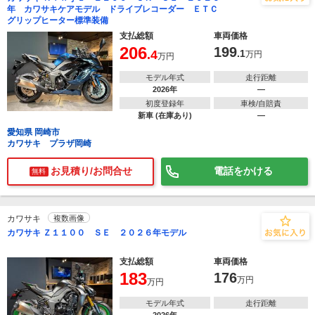
年 カワサキケアモデル ドライブレコーダー ＥＴＣ
グリップヒーター標準装備
支払総額
車両価格
206
199
.4
.1
万円
万円
モデル年式
走行距離
2026年
―
初度登録年
車検/自賠責
新車 (在庫あり)
―
愛知県 岡崎市
カワサキ プラザ岡崎
お見積り/お問合せ
電話をかける
無料
カワサキ
複数画像
カワサキ Ｚ１１００ ＳＥ ２０２６年モデル
支払総額
車両価格
183
176
万円
万円
モデル年式
走行距離