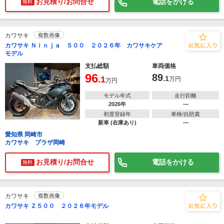
お見積り/お問合せ
電話をかける
無料
カワサキ
複数画像
カワサキ Ｎｉｎｊａ ５００ ２０２６年 カワサキケア
モデル
支払総額
車両価格
96
89
.1
.1
万円
万円
モデル年式
走行距離
2026年
―
初度登録年
車検/自賠責
新車 (在庫あり)
―
愛知県 岡崎市
カワサキ プラザ岡崎
お見積り/お問合せ
電話をかける
無料
カワサキ
複数画像
カワサキ Ｚ５００ ２０２６年モデル