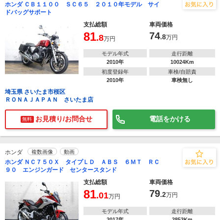
ホンダ ＣＢ１１００ ＳＣ６５ ２０１０年モデル サイ
ドバッグサポート
支払総額
車両価格
81
74
.8
.8
万円
万円
モデル年式
走行距離
2010年
10024Km
初度登録年
車検/自賠責
2010年
車検無し
埼玉県 さいたま市桜区
ＲＯＮＡＪＡＰＡＮ さいたま店
お見積り/お問合せ
電話をかける
無料
ホンダ
複数画像
動画
ホンダ ＮＣ７５０Ｘ タイプＬＤ ＡＢＳ ６ＭＴ ＲＣ
９０ エンジンガード センタースタンド
支払総額
車両価格
81
79
.01
.2
万円
万円
モデル年式
走行距離
2017年
2853Km