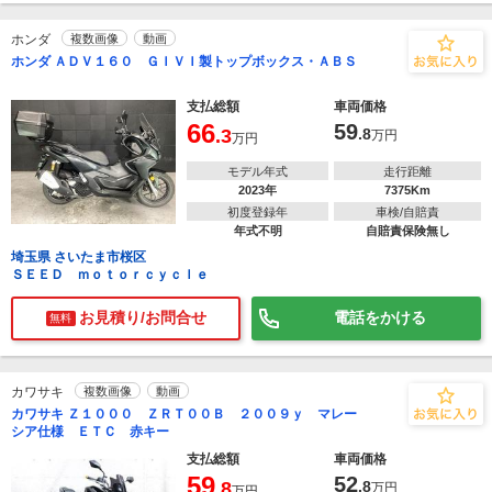
ホンダ
複数画像
動画
ホンダ ＡＤＶ１６０ ＧＩＶＩ製トップボックス・ＡＢＳ
支払総額
車両価格
66
59
.3
.8
万円
万円
モデル年式
走行距離
2023年
7375Km
初度登録年
車検/自賠責
年式不明
自賠責保険無し
埼玉県 さいたま市桜区
ＳＥＥＤ ｍｏｔｏｒｃｙｃｌｅ
お見積り/お問合せ
電話をかける
無料
カワサキ
複数画像
動画
カワサキ Ｚ１０００ ＺＲＴ００Ｂ ２００９ｙ マレー
シア仕様 ＥＴＣ 赤キー
支払総額
車両価格
59
52
.8
.8
万円
万円