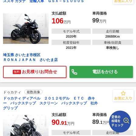
スズキ カタナ 逆輸入車 ＧＳＸ－Ｓ１０００Ｓ
支払総額
車両価格
で
相場をチェック！
車種選択するだけ、かんたん相場検索
106
99
万円
万円
まずはメーカーを選択する
モデル年式
走行距離
2020年
28688Km
初度登録年
車検/自賠責
排気量
2021年
車検無し
埼玉県 さいたま市桜区
車種
ＲＯＮＡＪＡＰＡＮ さいたま店
型式(任意)
お見積り/お問合せ
電話をかける
無料
走行距離(任意)
ドゥカティ
複数画像
ドゥカティ ディアベル ２０１２モデル ＥＴＣ 赤キ
ー バックステップ スクリーン バックステップ 社外
グリップ
支払総額
車両価格
90
89
.91
.1
万円
万円
モデル年式
走行距離