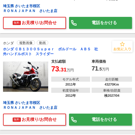
埼玉県 さいたま市桜区
ＲＯＮＡＪＡＰＡＮ さいたま店
お見積り/お問合せ
電話をかける
無料
ホンダ
複数画像
動画
ホンダ ＣＢ１３００Ｓｕｐｅｒ ボルドール ＡＢＳ 社
外ハンドルポスト スライダー
支払総額
車両価格
73
71
.31
.5
万円
万円
モデル年式
走行距離
2011年
43270Km
初度登録年
車検/自賠責
2012年
検2027/04
埼玉県 さいたま市桜区
ＲＯＮＡＪＡＰＡＮ さいたま店
お見積り/お問合せ
電話をかける
無料