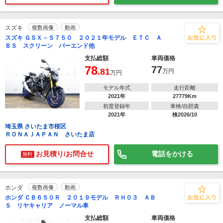
スズキ
複数画像
動画
スズキ ＧＳＸ－Ｓ７５０ ２０２１年モデル ＥＴＣ Ａ
ＢＳ スクリーン バーエンド他
支払総額
車両価格
78
77
.81
万円
万円
モデル年式
走行距離
2021年
27779Km
初度登録年
車検/自賠責
2021年
検2026/10
埼玉県 さいたま市桜区
ＲＯＮＡＪＡＰＡＮ さいたま店
お見積り/お問合せ
電話をかける
無料
ホンダ
複数画像
動画
ホンダ ＣＢ６５０Ｒ ２０１９モデル ＲＨ０３ ＡＢ
Ｓ リヤキャリア ノーマル車
支払総額
車両価格