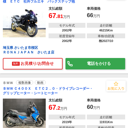
様 ＥＴＣ 社外フルエキ バックステップ他
支払総額
車両価格
67
66
.81
万円
万円
モデル年式
走行距離
2002年
46215Km
初度登録年
車検/自賠責
2002年
検2027/10
埼玉県 さいたま市桜区
ＲＯＮＡＪＡＰＡＮ さいたま店
お見積り/お問合せ
電話をかける
無料
ＢＭＷ
複数画像
動画
ＢＭＷ Ｃ４００Ｘ ＥＴＣ２．０・ドライブレコーダー・
グリップヒーター・シートヒーター
支払総額
車両価格
67
60
.2
万円
万円
モデル年式
走行距離
2019年
11931Km
初度登録年
車検/自賠責