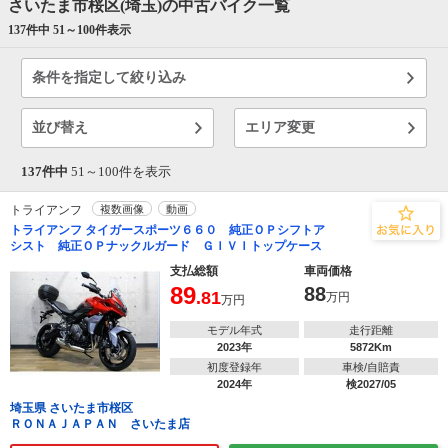
さいたま市桜区(埼玉)の中古バイク一覧
137件中 51～
100
件表示
条件を指定して絞り込み
並び替え
エリア変更
137件中
51～
100
件を表示
トライアンフ
複数画像
動画
トライアンフ タイガースポーツ６６０ 純正ＯＰシフトア
シスト 純正ＯＰナックルガード ＧＩＶＩトップケース
支払総額
車両価格
89
88
.81
万円
万円
モデル年式
走行距離
2023年
5872Km
初度登録年
車検/自賠責
2024年
検2027/05
埼玉県 さいたま市桜区
ＲＯＮＡＪＡＰＡＮ さいたま店