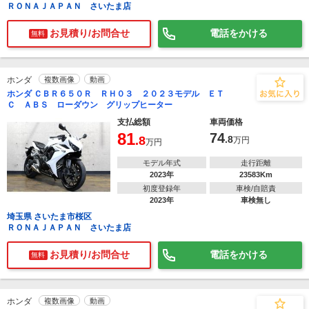
ＲＯＮＡＪＡＰＡＮ さいたま店
お見積り/お問合せ
電話をかける
無料
ホンダ
複数画像
動画
ホンダ ＣＢＲ６５０Ｒ ＲＨ０３ ２０２３モデル ＥＴ
Ｃ ＡＢＳ ローダウン グリップヒーター
支払総額
車両価格
81
74
.8
.8
万円
万円
モデル年式
走行距離
2023年
23583Km
初度登録年
車検/自賠責
2023年
車検無し
埼玉県 さいたま市桜区
ＲＯＮＡＪＡＰＡＮ さいたま店
お見積り/お問合せ
電話をかける
無料
ホンダ
複数画像
動画