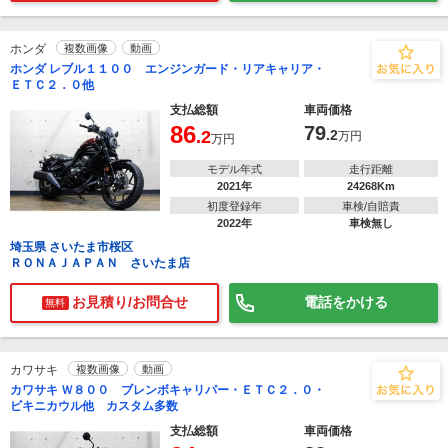
ホンダ
複数画像
動画
ホンダ レブル１１００ エンジンガード・リアキャリア・
ＥＴＣ２．０他
支払総額
車両価格
86
79
.2
.2
万円
万円
モデル年式
走行距離
2021年
24268Km
初度登録年
車検/自賠責
2022年
車検無し
埼玉県 さいたま市桜区
ＲＯＮＡＪＡＰＡＮ さいたま店
お見積り/お問合せ
電話をかける
無料
カワサキ
複数画像
動画
カワサキ Ｗ８００ ブレンボキャリパー・ＥＴＣ２．０・
ビキニカウル他 カスタム多数
支払総額
車両価格