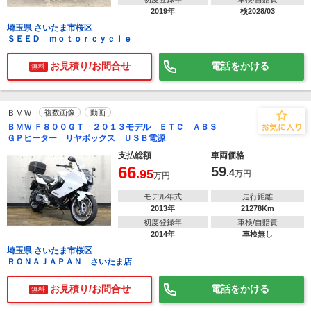
2019年
検2028/03
埼玉県 さいたま市桜区
ＳＥＥＤ ｍｏｔｏｒｃｙｃｌｅ
お見積り/お問合せ
電話をかける
無料
ＢＭＷ
複数画像
動画
ＢＭＷ Ｆ８００ＧＴ ２０１３モデル ＥＴＣ ＡＢＳ
ＧＰヒーター リヤボックス ＵＳＢ電源
支払総額
車両価格
66
59
.95
.4
万円
万円
モデル年式
走行距離
2013年
21278Km
初度登録年
車検/自賠責
2014年
車検無し
埼玉県 さいたま市桜区
ＲＯＮＡＪＡＰＡＮ さいたま店
お見積り/お問合せ
電話をかける
無料