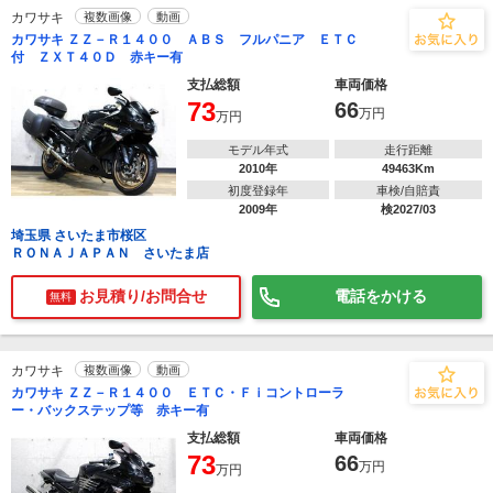
カワサキ
複数画像
動画
カワサキ ＺＺ－Ｒ１４００ ＡＢＳ フルパニア ＥＴＣ
付 ＺＸＴ４０Ｄ 赤キー有
支払総額
車両価格
73
66
万円
万円
モデル年式
走行距離
2010年
49463Km
初度登録年
車検/自賠責
2009年
検2027/03
埼玉県 さいたま市桜区
ＲＯＮＡＪＡＰＡＮ さいたま店
お見積り/お問合せ
電話をかける
無料
カワサキ
複数画像
動画
カワサキ ＺＺ－Ｒ１４００ ＥＴＣ・Ｆｉコントローラ
ー・バックステップ等 赤キー有
支払総額
車両価格
73
66
万円
万円