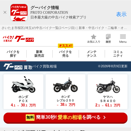
グーバイク情報
PROTO CORPORATION
表示
日本最大級の中古バイク検索アプリ
さいたま市桜区(埼玉)の中古バイク一覧(2ページ目)｜新車・中古バイク・二輪車・オートバイ情報なら【グーバイク(GooBike)】
バイクを
新車
バイクを
メンテ
コミュ
探す
販売店
売る
ナンス
ニティ
バイク買取相場
※2026年8月9日更新
ホンダ
ホンダ
ヤマハ
レブル２５０
ＰＣＸ
ＳＲ４００
38
4
30
万円
2
61
.1
万円
万円
.1
.1
～
.1
.1
～
～
簡単30秒!
愛車
相場
を調べる
の
無料