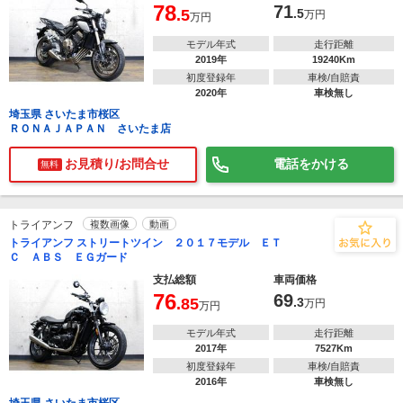
78
71
.5
.5
万円
万円
モデル年式
走行距離
2019年
19240Km
初度登録年
車検/自賠責
2020年
車検無し
埼玉県 さいたま市桜区
ＲＯＮＡＪＡＰＡＮ さいたま店
お見積り/お問合せ
電話をかける
無料
トライアンフ
複数画像
動画
トライアンフ ストリートツイン ２０１７モデル ＥＴ
Ｃ ＡＢＳ ＥＧガード
支払総額
車両価格
76
69
.85
.3
万円
万円
モデル年式
走行距離
2017年
7527Km
初度登録年
車検/自賠責
2016年
車検無し