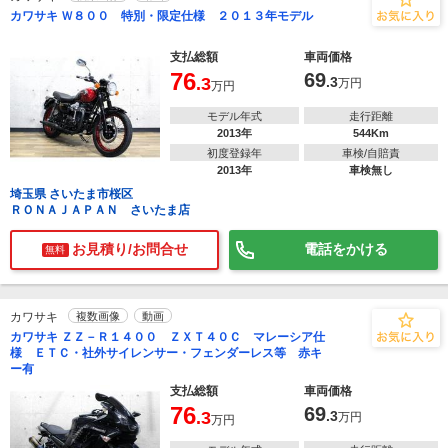
カワサキ Ｗ８００ 特別・限定仕様 ２０１３年モデル
支払総額
車両価格
76
69
.3
.3
万円
万円
モデル年式
走行距離
2013年
544Km
初度登録年
車検/自賠責
2013年
車検無し
埼玉県 さいたま市桜区
ＲＯＮＡＪＡＰＡＮ さいたま店
お見積り/お問合せ
電話をかける
無料
カワサキ
複数画像
動画
カワサキ ＺＺ－Ｒ１４００ ＺＸＴ４０Ｃ マレーシア仕
様 ＥＴＣ・社外サイレンサー・フェンダーレス等 赤キ
ー有
支払総額
車両価格
76
69
.3
.3
万円
万円