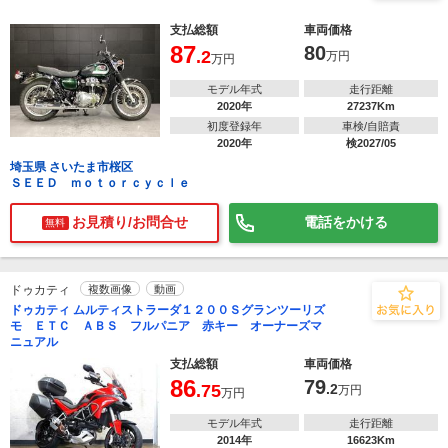
支払総額
車両価格
87
80
.2
万円
万円
モデル年式
走行距離
2020年
27237Km
初度登録年
車検/自賠責
2020年
検2027/05
埼玉県 さいたま市桜区
ＳＥＥＤ ｍｏｔｏｒｃｙｃｌｅ
お見積り/お問合せ
電話をかける
無料
ドゥカティ
複数画像
動画
ドゥカティ ムルティストラーダ１２００Ｓグランツーリズ
モ ＥＴＣ ＡＢＳ フルパニア 赤キー オーナーズマ
ニュアル
支払総額
車両価格
86
79
.75
.2
万円
万円
モデル年式
走行距離
2014年
16623Km