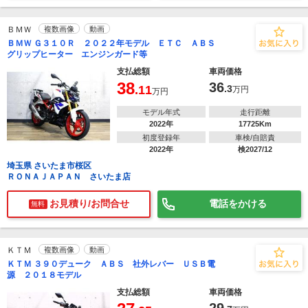
ＢＭＷ
複数画像
動画
ＢＭＷ Ｇ３１０Ｒ ２０２２年モデル ＥＴＣ ＡＢＳ
グリップヒーター エンジンガード等
支払総額
車両価格
38
36
.11
.3
万円
万円
モデル年式
走行距離
2022年
17725Km
初度登録年
車検/自賠責
2022年
検2027/12
埼玉県 さいたま市桜区
ＲＯＮＡＪＡＰＡＮ さいたま店
お見積り/お問合せ
電話をかける
無料
ＫＴＭ
複数画像
動画
ＫＴＭ ３９０デューク ＡＢＳ 社外レバー ＵＳＢ電
源 ２０１８モデル
支払総額
車両価格