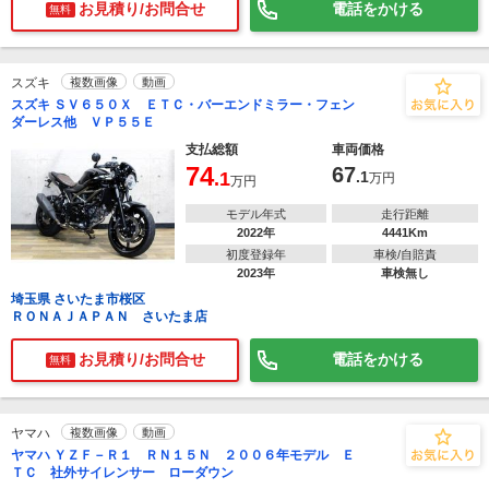
お見積り/お問合せ
電話をかける
無料
スズキ
複数画像
動画
スズキ ＳＶ６５０Ｘ ＥＴＣ・バーエンドミラー・フェン
ダーレス他 ＶＰ５５Ｅ
支払総額
車両価格
74
67
.1
.1
万円
万円
モデル年式
走行距離
2022年
4441Km
初度登録年
車検/自賠責
2023年
車検無し
埼玉県 さいたま市桜区
ＲＯＮＡＪＡＰＡＮ さいたま店
お見積り/お問合せ
電話をかける
無料
ヤマハ
複数画像
動画
ヤマハ ＹＺＦ－Ｒ１ ＲＮ１５Ｎ ２００６年モデル Ｅ
ＴＣ 社外サイレンサー ローダウン