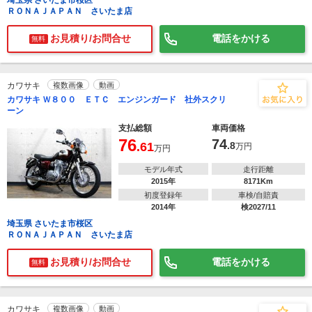
埼玉県 さいたま市桜区
ＲＯＮＡＪＡＰＡＮ さいたま店
お見積り/お問合せ
電話をかける
無料
カワサキ
複数画像
動画
カワサキ Ｗ８００ ＥＴＣ エンジンガード 社外スクリ
ーン
支払総額
車両価格
76
74
.61
.8
万円
万円
モデル年式
走行距離
2015年
8171Km
初度登録年
車検/自賠責
2014年
検2027/11
埼玉県 さいたま市桜区
ＲＯＮＡＪＡＰＡＮ さいたま店
お見積り/お問合せ
電話をかける
無料
カワサキ
複数画像
動画