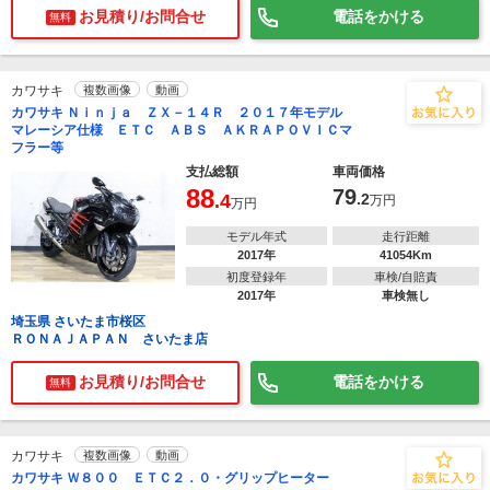
お見積り/お問合せ
電話をかける
無料
カワサキ
複数画像
動画
カワサキ Ｎｉｎｊａ ＺＸ－１４Ｒ ２０１７年モデル
マレーシア仕様 ＥＴＣ ＡＢＳ ＡＫＲＡＰＯＶＩＣマ
フラー等
支払総額
車両価格
88
79
.4
.2
万円
万円
モデル年式
走行距離
2017年
41054Km
初度登録年
車検/自賠責
2017年
車検無し
埼玉県 さいたま市桜区
ＲＯＮＡＪＡＰＡＮ さいたま店
お見積り/お問合せ
電話をかける
無料
カワサキ
複数画像
動画
カワサキ Ｗ８００ ＥＴＣ２．０・グリップヒーター