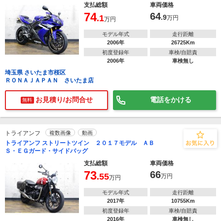
支払総額
車両価格
74
64
.1
.9
万円
万円
モデル年式
走行距離
2006年
26725Km
初度登録年
車検/自賠責
2006年
車検無し
埼玉県 さいたま市桜区
ＲＯＮＡＪＡＰＡＮ さいたま店
お見積り/お問合せ
電話をかける
無料
トライアンフ
複数画像
動画
トライアンフ ストリートツイン ２０１７モデル ＡＢ
Ｓ・ＥＧガード・サイドバッグ
支払総額
車両価格
73
66
.55
万円
万円
モデル年式
走行距離
2017年
10755Km
初度登録年
車検/自賠責
2016年
車検無し