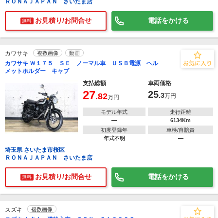
ＲＯＮＡＪＡＰＡＮ さいたま店
お見積り/お問合せ
電話をかける
無料
カワサキ
複数画像
動画
カワサキ Ｗ１７５ ＳＥ ノーマル車 ＵＳＢ電源 ヘル
メットホルダー キャブ
支払総額
車両価格
27
25
.82
.3
万円
万円
モデル年式
走行距離
―
6134Km
初度登録年
車検/自賠責
年式不明
―
埼玉県 さいたま市桜区
ＲＯＮＡＪＡＰＡＮ さいたま店
お見積り/お問合せ
電話をかける
無料
スズキ
複数画像