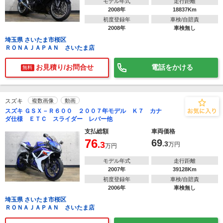
モデル年式
走行距離
2008年
18837Km
初度登録年
車検/自賠責
2008年
車検無し
埼玉県 さいたま市桜区
ＲＯＮＡＪＡＰＡＮ さいたま店
お見積り/お問合せ
電話をかける
無料
スズキ
複数画像
動画
スズキ ＧＳＸ－Ｒ６００ ２００７年モデル Ｋ７ カナ
ダ仕様 ＥＴＣ スライダー レバー他
支払総額
車両価格
76
69
.3
.3
万円
万円
モデル年式
走行距離
2007年
39128Km
初度登録年
車検/自賠責
2006年
車検無し
埼玉県 さいたま市桜区
ＲＯＮＡＪＡＰＡＮ さいたま店