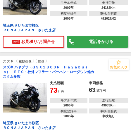
モデル年式
走行距離
2007年
24182Km
初度登録年
車検/自賠責
2008年
検2027/02
埼玉県 さいたま市桜区
ＲＯＮＡＪＡＰＡＮ さいたま店
お見積り/お問合せ
電話をかける
無料
スズキ
複数画像
動画
スズキ ハヤブサ（ＧＳＸ１３００Ｒ Ｈａｙａｂｕｓ
ａ） ＥＴＣ・社外マフラー・バーハン・ローダウン他カ
スタム多数
支払総額
車両価格
73
63
.8
万円
万円
モデル年式
走行距離
2006年
49033Km
初度登録年
車検/自賠責
2006年
車検無し
埼玉県 さいたま市桜区
ＲＯＮＡＪＡＰＡＮ さいたま店