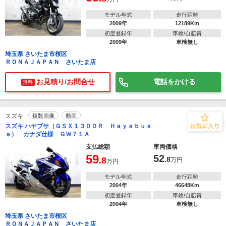
モデル年式
走行距離
2009年
12189Km
初度登録年
車検/自賠責
2009年
車検無し
埼玉県 さいたま市桜区
ＲＯＮＡＪＡＰＡＮ さいたま店
お見積り/お問合せ
電話をかける
無料
スズキ
複数画像
動画
スズキ ハヤブサ（ＧＳＸ１３００Ｒ Ｈａｙａｂｕｓ
ａ） カナダ仕様 ＧＷ７１Ａ
支払総額
車両価格
59
52
.8
.8
万円
万円
モデル年式
走行距離
2004年
46648Km
初度登録年
車検/自賠責
2004年
車検無し
埼玉県 さいたま市桜区
ＲＯＮＡＪＡＰＡＮ さいたま店