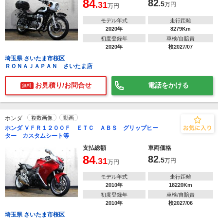
84
82
.31
.5
万円
万円
モデル年式
走行距離
2020年
8279Km
初度登録年
車検/自賠責
2020年
検2027/07
埼玉県 さいたま市桜区
ＲＯＮＡＪＡＰＡＮ さいたま店
お見積り/お問合せ
電話をかける
無料
ホンダ
複数画像
動画
ホンダ ＶＦＲ１２００Ｆ ＥＴＣ ＡＢＳ グリップヒー
ター カスタムシート等
支払総額
車両価格
84
82
.31
.5
万円
万円
モデル年式
走行距離
2010年
18220Km
初度登録年
車検/自賠責
2010年
検2027/06
埼玉県 さいたま市桜区