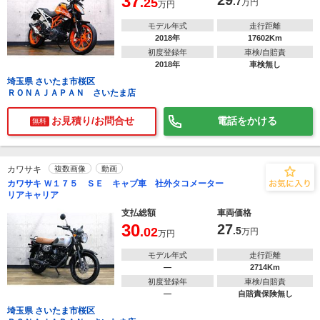
37
29
.25
.7
万円
万円
モデル年式
走行距離
2018年
17602Km
初度登録年
車検/自賠責
2018年
車検無し
埼玉県 さいたま市桜区
ＲＯＮＡＪＡＰＡＮ さいたま店
お見積り/お問合せ
電話をかける
無料
カワサキ
複数画像
動画
カワサキ Ｗ１７５ ＳＥ キャブ車 社外タコメーター
リアキャリア
支払総額
車両価格
30
27
.02
.5
万円
万円
モデル年式
走行距離
―
2714Km
初度登録年
車検/自賠責
―
自賠責保険無し
埼玉県 さいたま市桜区