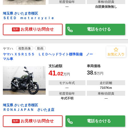
初度登録年
車検/自賠責
―
自賠責保険無し
埼玉県 さいたま市桜区
ＳＥＥＤ ｍｏｔｏｒｃｙｃｌｅ
お見積り/お問合せ
電話をかける
無料
ヤマハ
複数画像
動画
ヤマハ ＸＳＲ１５５ ＬＥＤヘッドライト標準装備 ノー
マル車
支払総額
車両価格
41
38
.02
.5
万円
万円
モデル年式
走行距離
―
7107Km
初度登録年
車検/自賠責
年式不明
―
埼玉県 さいたま市桜区
ＲＯＮＡＪＡＰＡＮ さいたま店
お見積り/お問合せ
電話をかける
無料