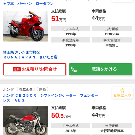
ャブ車 バーハン ローダウン
支払総額
車両価格
51
44
万円
万円
モデル年式
走行距離
1998年
19385Km
初度登録年
車検/自賠責
1998年
車検無し
埼玉県 さいたま市桜区
ＲＯＮＡＪＡＰＡＮ さいたま店
お見積り/お問合せ
電話をかける
無料
ホンダ
複数画像
動画
ホンダ ＣＢ２５０Ｒ シフトインジケーター フェンダー
レス ＡＢＳ
支払総額
車両価格
50
44
.5
万円
万円
モデル年式
走行距離
2018年
走行距離疑義車