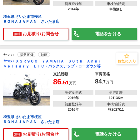
初度登録年
車検/自賠責
2014年
車検無し
埼玉県 さいたま市桜区
ＲＯＮＡＪＡＰＡＮ さいたま店
お見積り/お問合せ
電話をかける
無料
ヤマハ
複数画像
動画
ヤマハ ＸＳＲ９００ ＹＡＭＡＨＡ ６０ｔｈ Ａｎｎｉ
ｖｅｒｓａｒｙ ＥＴＣ・バックステップ・ローダウン等
支払総額
車両価格
86
84
.51
.7
万円
万円
モデル年式
走行距離
2016年
12113Km
初度登録年
車検/自賠責
2016年
検2027/11
埼玉県 さいたま市桜区
ＲＯＮＡＪＡＰＡＮ さいたま店
お見積り/お問合せ
電話をかける
無料