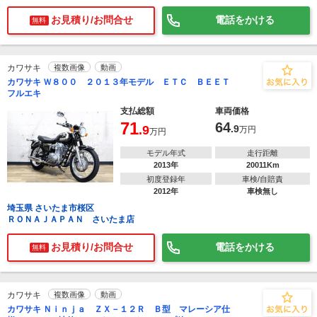
お見積り/お問合せ
電話をかける
無料
カワサキ
複数画像
動画
カワサキ Ｗ８００ ２０１３年モデル ＥＴＣ ＢＥＥＴ
フルエキ
支払総額
車両価格
71
64
.9
.9
万円
万円
モデル年式
走行距離
2013年
20011Km
初度登録年
車検/自賠責
2012年
車検無し
埼玉県 さいたま市桜区
ＲＯＮＡＪＡＰＡＮ さいたま店
お見積り/お問合せ
電話をかける
無料
カワサキ
複数画像
動画
カワサキ Ｎｉｎｊａ ＺＸ－１２Ｒ Ｂ型 マレーシア仕