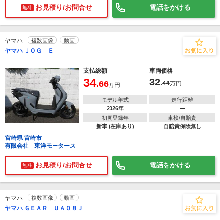
お見積り/お問合せ
電話をかける
無料
ヤマハ
複数画像
動画
ヤマハ ＪＯＧ Ｅ
支払総額
車両価格
34
32
.66
.44
万円
万円
モデル年式
走行距離
2026年
―
初度登録年
車検/自賠責
新車 (在庫あり)
自賠責保険無し
宮崎県 宮崎市
有限会社 東洋モータース
お見積り/お問合せ
電話をかける
無料
ヤマハ
複数画像
動画
ヤマハ ＧＥＡＲ ＵＡ０８Ｊ