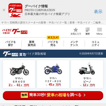
グーバイク情報
PROTO CORPORATION
表示
日本最大級の中古バイク検索アプリ
ヤマハ 宮崎県の原付スクーターの新車・中古バイク一覧｜新車・中古バイク・二輪車・オートバイ情報なら【グーバイク(GooBike)】
バイクを
新車
バイクを
メンテ
コミュ
探す
販売店
売る
ナンス
ニティ
バイク買取相場
※2026年8月7日更新
ヤマハ
ヤマハ
ヤマハ
ＹＺＦ－Ｒ２５
ＳＲ４００
ビーノ
45
2
61
万円
12
.8
万円
万円
.1
.1
～
.2
～
～
簡単30秒!
愛車
相場
を調べる
の
無料