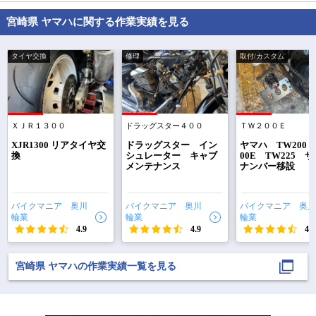
宮崎県 ヤマハに関する作業実績を見る
タイヤ交換
修理
取付/カスタム
ＸＪＲ１３００
ドラッグスター４００
ＴＷ２００Ｅ
で
相場をチェック！
車種選択するだけ、かんたん相場検索
XJR1300 リアタイヤ交
ドラッグスター イン
ヤマハ TW200 
換
シュレーター キャブ
00E TW225 
メンテナンス
ナンバー移設
まずはメーカーを選択する
排気量
バイクマニア 奥川
バイクマニア 奥川
バイクマニア 奥川
輪業
輪業
輪業
車種
4.9
4.9
4.9
型式(任意)
宮崎県 ヤマハの作業実績一覧を見る
走行距離(任意)