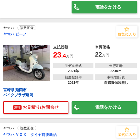
電話をかける
ヤマハ
複数画像
ヤマハ ビーノ
支払総額
車両価格
23
22
.4
万円
万円
モデル年式
走行距離
2021年
223Km
初度登録年
車検/自賠責
2021年
自賠責保険無し
宮崎県 延岡市
バイクプラザ延岡
お見積り/お問合せ
電話をかける
無料
ヤマハ
複数画像
ヤマハ ＶＯＸ タイヤ前後新品