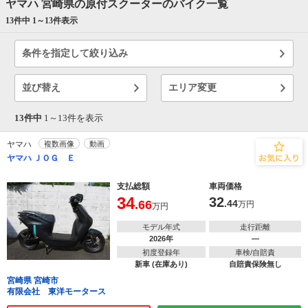
ヤマハ 宮崎県の原付スクーターのバイク一覧
13件中 1～
13
件表示
条件を指定して絞り込み
並び替え
エリア変更
13件中
1～
13
件を表示
ヤマハ
複数画像
動画
ヤマハ ＪＯＧ Ｅ
支払総額
車両価格
34
32
.66
.44
万円
万円
モデル年式
走行距離
2026年
―
初度登録年
車検/自賠責
新車 (在庫あり)
自賠責保険無し
宮崎県 宮崎市
有限会社 東洋モータース