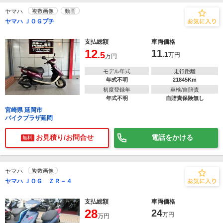
ヤマハ
複数画像
動画
ヤマハ ＪＯＧプチ
支払総額
車両価格
12
11
.5
.1
万円
万円
モデル年式
走行距離
年式不明
21845Km
初度登録年
車検/自賠責
年式不明
自賠責保険無し
宮崎県 延岡市
バイクプラザ延岡
お見積り/お問合せ
電話をかける
無料
ヤマハ
複数画像
ヤマハ ＪＯＧ ＺＲ－４
支払総額
車両価格
28
24
万円
万円