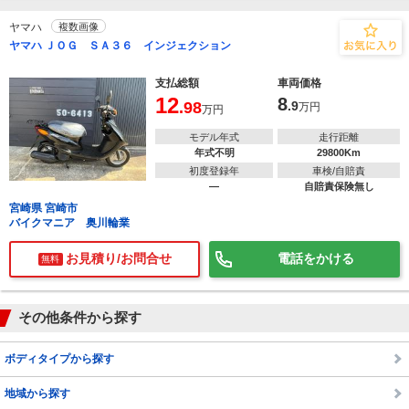
ヤマハ
複数画像
ヤマハ ＪＯＧ ＳＡ３６ インジェクション
支払総額
車両価格
12
8
.98
.9
万円
万円
モデル年式
走行距離
年式不明
29800Km
初度登録年
車検/自賠責
―
自賠責保険無し
宮崎県 宮崎市
バイクマニア 奥川輪業
お見積り/お問合せ
電話をかける
無料
その他条件から探す
ボディタイプから探す
地域から探す