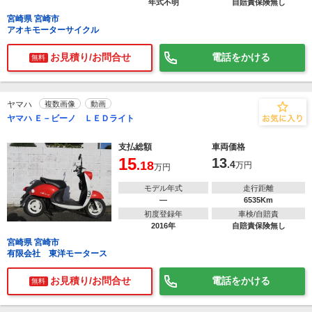
年式不明
自賠責保険無し
宮崎県 宮崎市
アオキモーターサイクル
お見積り/お問合せ
電話をかける
無料
ヤマハ
複数画像
動画
ヤマハ Ｅ－ビーノ ＬＥＤライト
支払総額
車両価格
15
13
.18
.4
万円
万円
モデル年式
走行距離
―
6535Km
初度登録年
車検/自賠責
2016年
自賠責保険無し
宮崎県 宮崎市
有限会社 東洋モータース
お見積り/お問合せ
電話をかける
無料