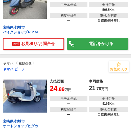
モデル年式
走行距離
―
5083Km
初度登録年
車検/自賠責
―
自賠責保険無し
宮崎県 都城市
バイクショップＲＰＭ
お見積り/お問合せ
電話をかける
無料
ヤマハ
複数画像
ヤマハ ビーノ
支払総額
車両価格
24
21
.89
.78
万円
万円
モデル年式
走行距離
―
8165Km
初度登録年
車検/自賠責
―
自賠責保険無し
宮崎県 都城市
オートショップヒダカ