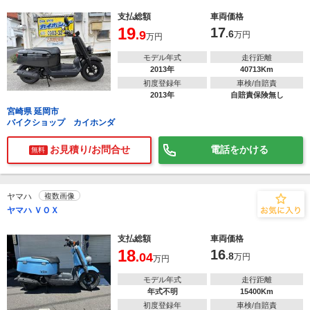
支払総額
車両価格
19
17
.9
.6
万円
万円
モデル年式
走行距離
2013年
40713Km
初度登録年
車検/自賠責
2013年
自賠責保険無し
宮崎県 延岡市
バイクショップ カイホンダ
お見積り/お問合せ
電話をかける
無料
ヤマハ
複数画像
ヤマハ ＶＯＸ
支払総額
車両価格
18
16
.04
.8
万円
万円
モデル年式
走行距離
年式不明
15400Km
初度登録年
車検/自賠責