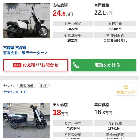
支払総額
車両価格
24
22
.6
.1
万円
万円
モデル年式
走行距離
2022年
8009Km
初度登録年
車検/自賠責
2022年
自賠責保険無し
宮崎県 宮崎市
有限会社 東洋モータース
お見積り/お問合せ
電話をかける
無料
ヤマハ
複数画像
動画
ヤマハ ＶＯＸ
支払総額
車両価格
18
16
.8
万円
万円
モデル年式
走行距離
年式不明
11701Km
初度登録年
車検/自賠責