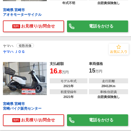
年式不明
自賠責保険無し
宮崎県 宮崎市
アオキモーターサイクル
お見積り/お問合せ
電話をかける
無料
ヤマハ
複数画像
ヤマハ ＪＯＧ
支払総額
車両価格
16
15
.8
万円
万円
モデル年式
走行距離
2021年
28412Km
初度登録年
車検/自賠責
2021年
自賠責保険無し
宮崎県 宮崎市
宮崎バイク販売センター
お見積り/お問合せ
電話をかける
無料