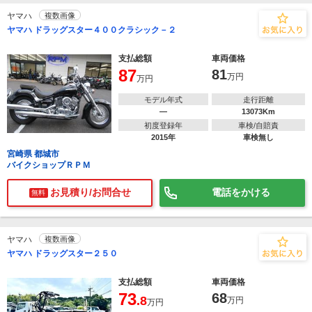
ヤマハ
複数画像
ヤマハ ドラッグスター４００クラシック－２
支払総額
車両価格
87
81
万円
万円
モデル年式
走行距離
―
13073Km
初度登録年
車検/自賠責
2015年
車検無し
宮崎県 都城市
バイクショップＲＰＭ
お見積り/お問合せ
電話をかける
無料
ヤマハ
複数画像
ヤマハ ドラッグスター２５０
支払総額
車両価格
73
68
.8
万円
万円