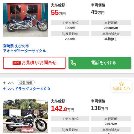
支払総額
車両価格
55
45
万円
万円
モデル年式
走行距離
1999年
25000Km
初度登録年
車検/自賠責
2000年
車検無し
宮崎県 えびの市
アオヒゲモーターサイクル
お見積り/お問合せ
電話をかける
無料
ヤマハ
複数画像
ヤマハ ドラッグスター４００
支払総額
車両価格
142
138
.8
万円
万円
モデル年式
走行距離
―
2497Km
初度登録年
車検/自賠責