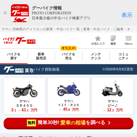
グーバイク情報
PROTO CORPORATION
表示
日本最大級の中古バイク検索アプリ
ヤマハ 宮崎県のアメリカンの新車・中古バイク一覧｜新車・中古バイク・二輪車・オートバイ情報なら【グーバイク(GooBike)】
バイクを
新車
バイクを
メンテ
コミュ
探す
販売店
売る
ナンス
ニティ
バイク買取相場
※2026年8月8日更新
ヤマハ
ヤマハ
ヤマハ
ＹＺＦ－Ｒ２５
ＳＲ４００
ビーノ
45
2
61
万円
12
.8
万円
万円
.1
.1
～
.2
～
～
簡単30秒!
愛車
相場
を調べる
の
無料