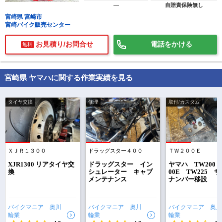
―
自賠責保険無し
宮崎県 宮崎市
宮崎バイク販売センター
お見積り/お問合せ
電話をかける
無料
宮崎県 ヤマハに関する作業実績を見る
タイヤ交換
修理
取付/カスタム
ＸＪＲ１３００
ドラッグスター４００
ＴＷ２００Ｅ
で
相場をチェック！
車種選択するだけ、かんたん相場検索
XJR1300 リアタイヤ交
ドラッグスター イン
ヤマハ TW200 
換
シュレーター キャブ
00E TW225 
メンテナンス
ナンバー移設
まずはメーカーを選択する
排気量
バイクマニア 奥川
バイクマニア 奥川
バイクマニア 奥川
輪業
輪業
輪業