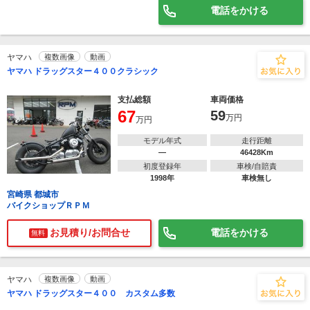
電話をかける
ヤマハ
複数画像
動画
ヤマハ ドラッグスター４００クラシック
支払総額
車両価格
67
59
万円
万円
モデル年式
走行距離
―
46428Km
初度登録年
車検/自賠責
1998年
車検無し
宮崎県 都城市
バイクショップＲＰＭ
お見積り/お問合せ
電話をかける
無料
ヤマハ
複数画像
動画
ヤマハ ドラッグスター４００ カスタム多数