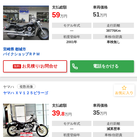
支払総額
車両価格
59
51
万円
万円
モデル年式
走行距離
―
38776Km
初度登録年
車検/自賠責
2001年
車検無し
宮崎県 都城市
バイクショップＲＰＭ
お見積り/お問合せ
電話をかける
無料
ヤマハ
複数画像
ヤマハ ＸＶ１２５ビラーゴ
支払総額
車両価格
39
35
.8
万円
万円
モデル年式
走行距離
―
減算歴車
初度登録年
車検/自賠責