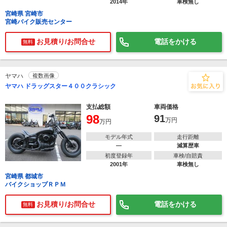
2014年
車検無し
宮崎県 宮崎市
宮崎バイク販売センター
お見積り/お問合せ
電話をかける
無料
ヤマハ
複数画像
ヤマハ ドラッグスター４００クラシック
支払総額
車両価格
98
91
万円
万円
モデル年式
走行距離
―
減算歴車
初度登録年
車検/自賠責
2001年
車検無し
宮崎県 都城市
バイクショップＲＰＭ
お見積り/お問合せ
電話をかける
無料