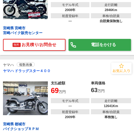
モデル年式
走行距離
2008年
2846Km
初度登録年
車検/自賠責
―
自賠責保険無し
宮崎県 宮崎市
宮崎バイク販売センター
お見積り/お問合せ
電話をかける
無料
ヤマハ
複数画像
ヤマハ ドラッグスター４００
支払総額
車両価格
69
63
万円
万円
モデル年式
走行距離
―
12641Km
初度登録年
車検/自賠責
2009年
車検無し
宮崎県 都城市
バイクショップＲＰＭ