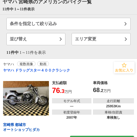
ヤマハ 宮崎県のアメリカンのバイク一覧
11件中 1～
11
件表示
条件を指定して絞り込み
並び替え
エリア変更
11件中
1～
11
件を表示
ヤマハ
複数画像
動画
ヤマハ ドラッグスター４００クラシック
支払総額
車両価格
76
68
.3
.2
万円
万円
モデル年式
走行距離
―
25953Km
初度登録年
車検/自賠責
2007年
車検無し
宮崎県 都城市
オートショップヒダカ