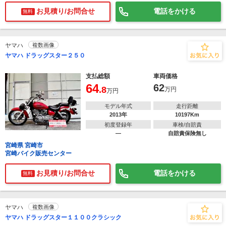
お見積り/お問合せ
電話をかける
無料
ヤマハ
複数画像
ヤマハ ドラッグスター２５０
支払総額
車両価格
64
62
.8
万円
万円
モデル年式
走行距離
2013年
10197Km
初度登録年
車検/自賠責
―
自賠責保険無し
宮崎県 宮崎市
宮崎バイク販売センター
お見積り/お問合せ
電話をかける
無料
ヤマハ
複数画像
ヤマハ ドラッグスター１１００クラシック