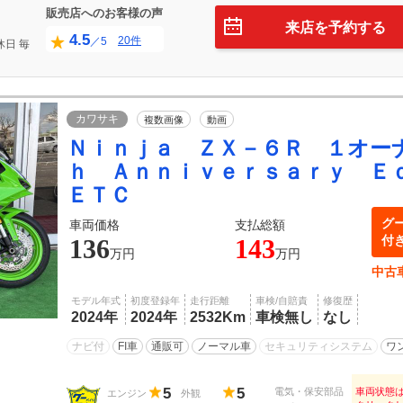
販売店へのお客様の声
来店を予約する
4.5
20件
／5
休日
毎
日
カワサキ
複数画像
動画
Ｎｉｎｊａ ＺＸ－６Ｒ １オー
ｈ Ａｎｎｉｖｅｒｓａｒｙ 
ＥＴＣ
グ
車両価格
支払総額
付
136
143
万円
万円
中古
モデル年式
初度登録年
走行距離
車検/自賠責
修復歴
2024年
2024年
2532Km
車検無し
なし
ナビ付
FI車
通販可
ノーマル車
セキュリティシステム
ワ
5
5
電気・保安部品
車両状態
エンジン
外観