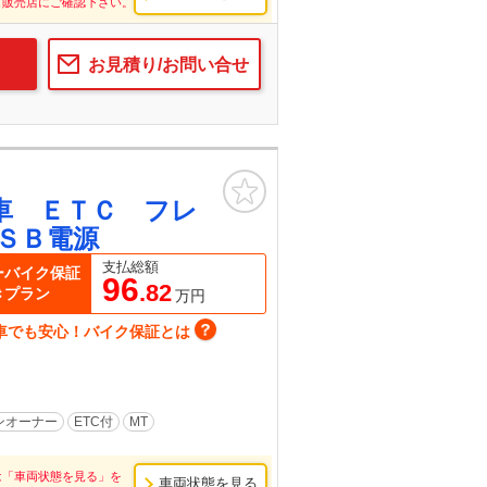
し販売店にご確認下さい。
お見積り/お問い合せ
お気に入り
車 ＥＴＣ フレ
ＳＢ電源
支払総額
ーバイク保証
96
.82
きプラン
万円
車でも安心！バイク保証とは
ンオーナー
ETC付
MT
は「車両状態を見る」を
車両状態を見る