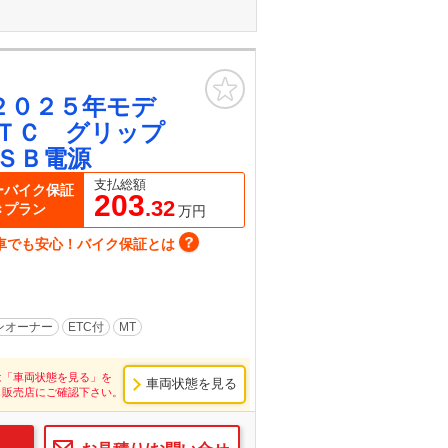
お気に入り
２０２５年モデ
ＴＣ グリップ
ＳＢ電源
支払総額
ーバイク保証
203
.32
きプラン
万円
車でも安心！バイク保証とは
ンオーナー
ETC付
MT
は「車両状態を見る」を
車両状態を見る
し販売店にご確認下さい。