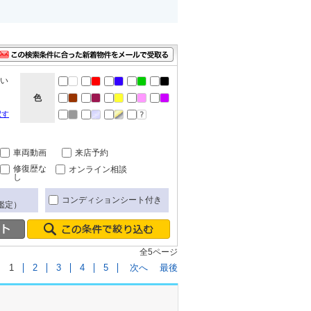
ない
色
択す
車両動画
来店予約
修復歴な
オンライン相談
し
コンディションシート付き
鑑定）
全5ページ
1
2
3
4
5
次へ
最後