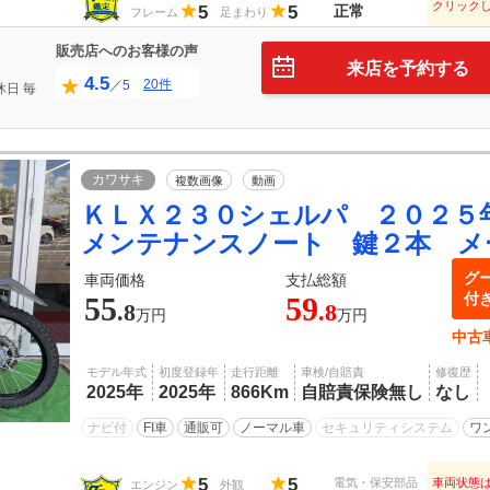
クリック
5
5
正常
フレーム
足まわり
販売店へのお客様の声
来店を予約する
4.5
20件
／5
休日
毎
日
カワサキ
複数画像
動画
ＫＬＸ２３０シェルパ ２０２
メンテナンスノート 鍵２本 メ
グ
車両価格
支払総額
付
55
59
.8
.8
万円
万円
中古
モデル年式
初度登録年
走行距離
車検/自賠責
修復歴
2025年
2025年
866Km
自賠責保険無し
なし
ナビ付
FI車
通販可
ノーマル車
セキュリティシステム
ワ
5
5
電気・保安部品
車両状態
エンジン
外観