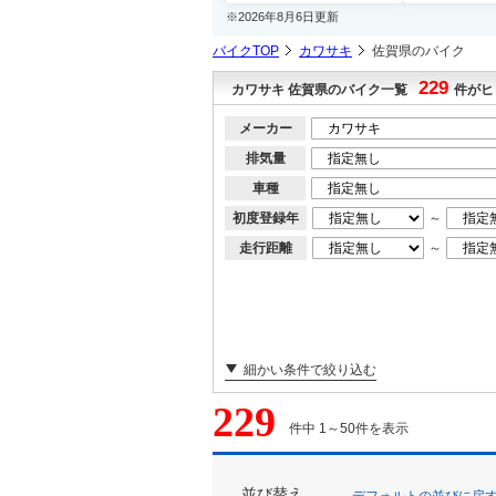
※2026年8月6日更新
バイクTOP
カワサキ
佐賀県のバイク
229
カワサキ 佐賀県のバイク一覧
件がヒ
メーカー
排気量
車種
初度登録年
～
走行距離
～
細かい条件で絞り込む
229
件中 1～50件を表示
並び替え
デフォルトの並びに戻