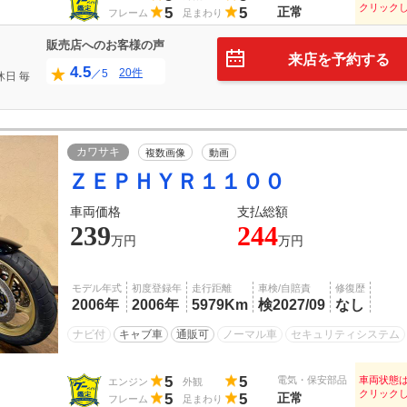
クリック
5
5
正常
フレーム
足まわり
販売店へのお客様の声
来店を予約する
4.5
20件
／5
休日
毎
日
カワサキ
複数画像
動画
ＺＥＰＨＹＲ１１００
車両価格
支払総額
239
244
万円
万円
モデル年式
初度登録年
走行距離
車検/自賠責
修復歴
2006年
2006年
5979Km
検2027/09
なし
ナビ付
キャブ車
通販可
ノーマル車
セキュリティシステム
5
5
電気・保安部品
車両状態
エンジン
外観
クリック
5
5
正常
フレーム
足まわり