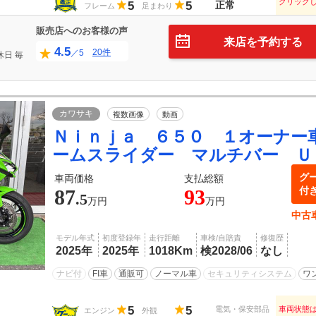
クリック
5
5
正常
フレーム
足まわり
販売店へのお客様の声
来店を予約する
4.5
20件
／5
休日
毎
日
カワサキ
複数画像
動画
Ｎｉｎｊａ ６５０ １オーナー
ームスライダー マルチバー Ｕ
グ
車両価格
支払総額
付
87
93
.5
万円
万円
中古
モデル年式
初度登録年
走行距離
車検/自賠責
修復歴
2025年
2025年
1018Km
検2028/06
なし
ナビ付
FI車
通販可
ノーマル車
セキュリティシステム
ワ
5
5
電気・保安部品
車両状態
エンジン
外観