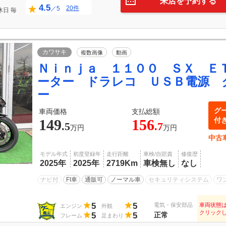
来店を予約する
4.5
20件
／5
休日
毎
日
カワサキ
複数画像
動画
Ｎｉｎｊａ １１００ ＳＸ Ｅ
ーター ドラレコ ＵＳＢ電源 
ー
グ
車両価格
支払総額
付
149
156
.5
.7
万円
万円
中古
モデル年式
初度登録年
走行距離
車検/自賠責
修復歴
2025年
2025年
2719Km
車検無し
なし
ナビ付
FI車
通販可
ノーマル車
セキュリティシステム
ワ
5
5
電気・保安部品
車両状態
エンジン
外観
クリック
5
5
正常
フレーム
足まわり