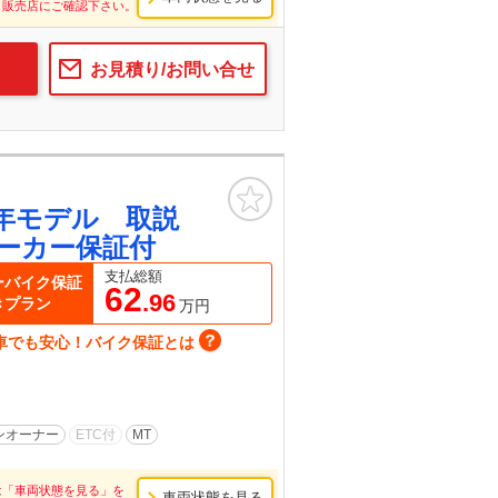
し販売店にご確認下さい。
お見積り/お問い合せ
お気に入り
５年モデル 取説
ーカー保証付
支払総額
ーバイク保証
62
.96
きプラン
万円
車でも安心！バイク保証とは
ンオーナー
ETC付
MT
は「車両状態を見る」を
車両状態を見る