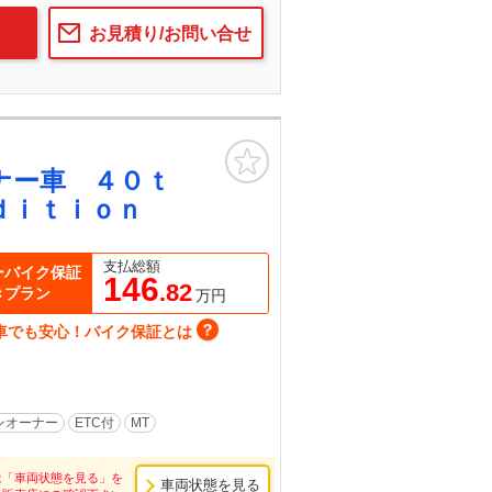
お見積り/お問い合せ
お気に入り
ナー車 ４０ｔ
Ｅｄｉｔｉｏｎ
支払総額
ーバイク保証
146
.82
きプラン
万円
車でも安心！バイク保証とは
ンオーナー
ETC付
MT
は「車両状態を見る」を
車両状態を見る