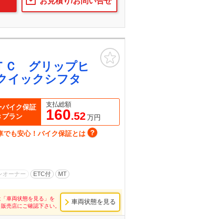
お見積り/お問い合せ
お気に入り
ＴＣ グリップヒ
クイックシフタ
支払総額
ーバイク保証
160
.52
きプラン
万円
車でも安心！バイク保証とは
ンオーナー
ETC付
MT
は「車両状態を見る」を
車両状態を見る
し販売店にご確認下さい。