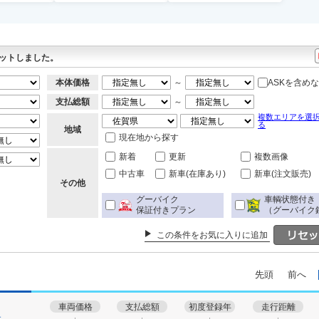
ットしました。
本体価格
～
ASKを含め
支払総額
～
複数エリアを選
る
地域
現在地から探す
新着
更新
複数画像
中古車
新車(在庫あり)
新車(注文販売)
その他
グーバイク
車輌状態付き
保証付きプラン
（グーバイク
この条件をお気に入りに追加
先頭
前へ
車両価格
支払総額
初度登録年
走行距離
す