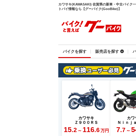
カワサキ(KAWASAKI) 佐賀県の新車・中古バイ
トバイ情報なら【グーバイク(GooBike)】
バイクを探す
販売店を探す
カワサキ
カワ
Ｚ９００ＲＳ
Ｎｉｎｊ
15
116
7
5
.2
.6
.7
～
～
万円