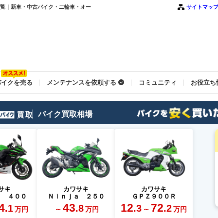
ク一覧｜新車・中古バイク・二輪車・オー
サイトマッ
バイクを売る
メンテナンスを依頼する
コミュニティ
お役立ち
バイク買取相場
サキ
カワサキ
カワサキ
ａ ４００
Ｎｉｎｊａ ２５０
ＧＰＺ９００Ｒ
4
43
12
72
.1
.8
.3
.2
～
～
万円
万円
万円