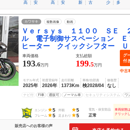
高
安
高
安
新
古
少
多
カワサキ
複数画像
動画
Ｖｅｒｓｙｓ １１００ ＳＥ 
ル 電子制御サスペーション Ｅ
ヒーター クイックシフター Ｕ
グ
車両価格
支払総額
付
193
199
.6
.5
万円
万円
中古
モデル年式
初度登録年
走行距離
車検/自賠責
修復歴
2025年
2026年
1373Km
検2028/04
なし
ナビ付
FI車
通販可
ノーマル車
セキュリティシステム
ワ
5
5
電気・保安部品
車両状態
エンジン
外観
クリック
5
5
正常
フレーム
足まわり
販売店へのお客様の声