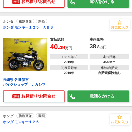
お見積り/お問合せ
電話をかける
無料
ホンダ
複数画像
動画
ホンダ モンキー１２５ ＡＢＳ
支払総額
車両価格
40
38
.49
.8
万円
万円
モデル年式
走行距離
2019年
3548Km
初度登録年
車検/自賠責
2019年
自賠責保険無し
長崎県 佐世保市
バイクショップ ナカシマ
お見積り/お問合せ
電話をかける
無料
ホンダ
複数画像
動画
ホンダ モンキー１２５