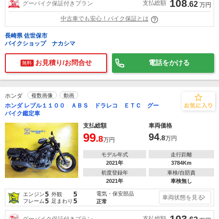
108
支払総額
グーバイク保証付きプラン
.62
万円
中古車でも安心！バイク保証とは
長崎県 佐世保市
バイクショップ ナカシマ
お見積り/お問合せ
電話をかける
無料
ホンダ
複数画像
動画
ホンダ レブル１１００ ＡＢＳ ドラレコ ＥＴＣ グー
バイク鑑定車
支払総額
車両価格
99
94
.8
.8
万円
万円
モデル年式
走行距離
2021年
3784Km
初度登録年
車検/自賠責
2021年
車検無し
5
5
電気・保安部品
エンジン
外観
車両状態を見る
5
5
フレーム
足まわり
正常
103
支払総額
グーバイク保証付きプラン