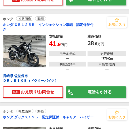
ホンダ
複数画像
動画
ホンダ ＣＢ１２５Ｒ インジェクション車輛 認定保証付
き
支払総額
車両価格
41
38
.9
.9
万円
万円
モデル年式
走行距離
―
4770Km
初度登録年
車検/自賠責
―
―
長崎県 佐世保市
ＤＲ．ＢＩＫＥ（ドクターバイク）
お見積り/お問合せ
電話をかける
無料
ホンダ
複数画像
動画
ホンダ ダックス１２５ 認定保証付 キャリア バイザー