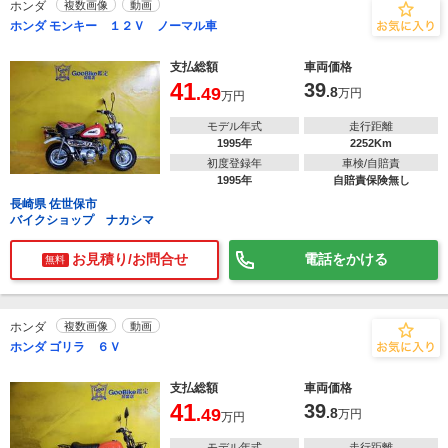
ホンダ
複数画像
動画
ホンダ モンキー １２Ｖ ノーマル車
支払総額
車両価格
41
39
.49
.8
万円
万円
モデル年式
走行距離
1995年
2252Km
初度登録年
車検/自賠責
1995年
自賠責保険無し
長崎県 佐世保市
バイクショップ ナカシマ
お見積り/お問合せ
電話をかける
無料
ホンダ
複数画像
動画
ホンダ ゴリラ ６Ｖ
支払総額
車両価格
41
39
.49
.8
万円
万円
モデル年式
走行距離