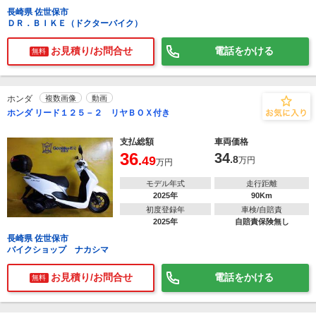
長崎県 佐世保市
ＤＲ．ＢＩＫＥ（ドクターバイク）
お見積り/お問合せ
電話をかける
無料
ホンダ
複数画像
動画
ホンダ リード１２５－２ リヤＢＯＸ付き
支払総額
車両価格
36
34
.49
.8
万円
万円
モデル年式
走行距離
2025年
90Km
初度登録年
車検/自賠責
2025年
自賠責保険無し
長崎県 佐世保市
バイクショップ ナカシマ
お見積り/お問合せ
電話をかける
無料