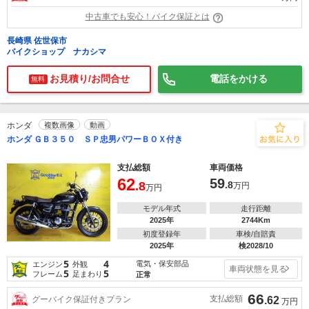
中古車でも安心！バイク保証とは
長崎県 佐世保市
バイクショップ ナカシマ
お見積り/お問合せ
電話をかける
無料
ホンダ
複数画像
動画
ホンダ ＧＢ３５０ ＳＰ忠男パワーＢＯＸ付き
支払総額
車両価格
62
59
.8
.8
万円
万円
モデル年式
走行距離
2025年
2744Km
初度登録年
車検/自賠責
2025年
検2028/10
5
4
電気・保安部品
エンジン
外観
車両状態を見る
5
5
フレーム
足まわり
正常
66
支払総額
グーバイク保証付きプラン
.62
万円