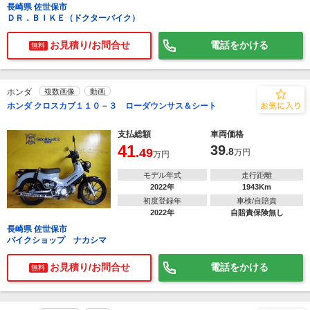
長崎県 佐世保市
ＤＲ．ＢＩＫＥ（ドクターバイク）
お見積り/お問合せ
電話をかける
無料
ホンダ
複数画像
動画
ホンダ クロスカブ１１０－３ ローダウンサス＆シート
支払総額
車両価格
41
39
.49
.8
万円
万円
モデル年式
走行距離
2022年
1943Km
初度登録年
車検/自賠責
2022年
自賠責保険無し
長崎県 佐世保市
バイクショップ ナカシマ
お見積り/お問合せ
電話をかける
無料