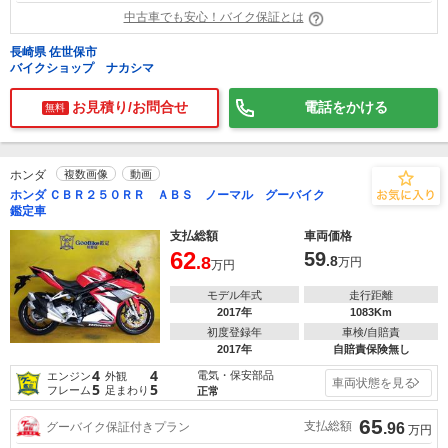
中古車でも安心！バイク保証とは
長崎県 佐世保市
バイクショップ ナカシマ
お見積り/お問合せ
電話をかける
無料
ホンダ
複数画像
動画
ホンダ ＣＢＲ２５０ＲＲ ＡＢＳ ノーマル グーバイク
鑑定車
支払総額
車両価格
62
59
.8
.8
万円
万円
モデル年式
走行距離
2017年
1083Km
初度登録年
車検/自賠責
2017年
自賠責保険無し
4
4
電気・保安部品
エンジン
外観
車両状態を見る
5
5
フレーム
足まわり
正常
65
支払総額
グーバイク保証付きプラン
.96
万円