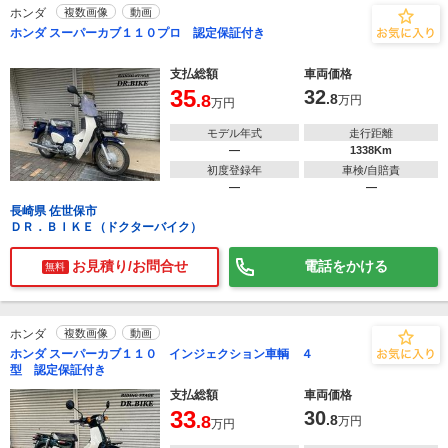
ホンダ
複数画像
動画
ホンダ スーパーカブ１１０プロ 認定保証付き
支払総額
車両価格
35
32
.8
.8
万円
万円
モデル年式
走行距離
―
1338Km
初度登録年
車検/自賠責
―
―
長崎県 佐世保市
ＤＲ．ＢＩＫＥ（ドクターバイク）
お見積り/お問合せ
電話をかける
無料
ホンダ
複数画像
動画
ホンダ スーパーカブ１１０ インジェクション車輌 ４
型 認定保証付き
支払総額
車両価格
33
30
.8
.8
万円
万円