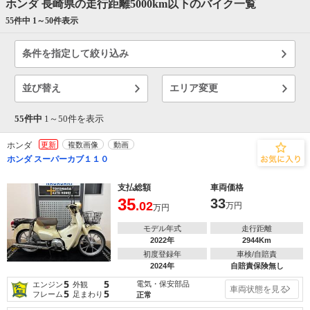
ホンダ 長崎県の走行距離5000km以下のバイク一覧
55件中 1～
50
件表示
条件を指定して絞り込み
並び替え
エリア変更
55件中
1～
50
件を表示
ホンダ
更新
複数画像
動画
ホンダ スーパーカブ１１０
支払総額
車両価格
35
33
.02
万円
万円
モデル年式
走行距離
2022年
2944Km
初度登録年
車検/自賠責
2024年
自賠責保険無し
5
5
電気・保安部品
エンジン
外観
車両状態を見る
5
5
フレーム
足まわり
正常