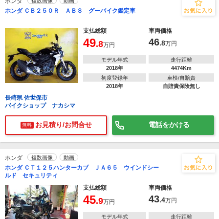
ホンダ
複数画像
動画
ホンダ ＣＢ２５０Ｒ ＡＢＳ グーバイク鑑定車
支払総額
車両価格
49
46
.8
.8
万円
万円
モデル年式
走行距離
2018年
4474Km
初度登録年
車検/自賠責
2018年
自賠責保険無し
長崎県 佐世保市
バイクショップ ナカシマ
お見積り/お問合せ
電話をかける
無料
ホンダ
複数画像
動画
ホンダ ＣＴ１２５ハンターカブ ＪＡ６５ ウインドシー
ルド セキュリティ
支払総額
車両価格
45
43
.9
.4
万円
万円
モデル年式
走行距離