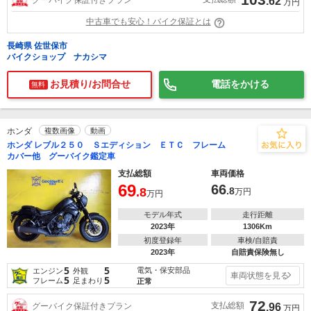
.62
万円
中古車でも安心！バイク保証とは
長崎県 佐世保市
バイクショップ ナカシマ
お見積り/お問合せ
電話をかける
無料
ホンダ
複数画像
動画
ホンダ レブル２５０ Ｓエディション ＥＴＣ フレーム
カバー他 グーバイク鑑定車
支払総額
車両価格
69
66
.8
.8
万円
万円
モデル年式
走行距離
2023年
1306Km
初度登録年
車検/自賠責
2023年
自賠責保険無し
5
5
電気・保安部品
エンジン
外観
車両状態を見る
5
5
フレーム
足まわり
正常
72
支払総額
グーバイク保証付きプラン
.96
万円