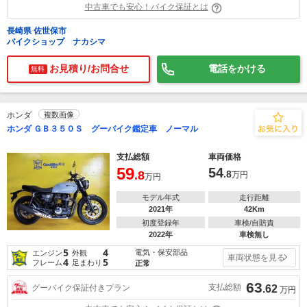
中古車でも安心！バイク保証とは
長崎県 佐世保市
バイクショップ ナカシマ
お見積り/お問合せ
電話をかける
無料
ホンダ
複数画像
ホンダ ＧＢ３５０Ｓ グーバイク鑑定車 ノーマル
支払総額
車両価格
59
54
.8
.8
万円
万円
モデル年式
走行距離
2021年
42Km
初度登録年
車検/自賠責
2022年
車検無し
5
4
電気・保安部品
エンジン
外観
車両状態を見る
4
5
フレーム
足まわり
正常
63
支払総額
グーバイク保証付きプラン
.62
万円