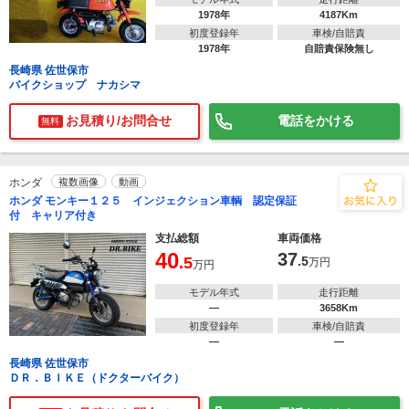
1978年
4187Km
初度登録年
車検/自賠責
1978年
自賠責保険無し
長崎県 佐世保市
バイクショップ ナカシマ
お見積り/お問合せ
電話をかける
無料
ホンダ
複数画像
動画
ホンダ モンキー１２５ インジェクション車輌 認定保証
付 キャリア付き
支払総額
車両価格
40
37
.5
.5
万円
万円
モデル年式
走行距離
―
3658Km
初度登録年
車検/自賠責
―
―
長崎県 佐世保市
ＤＲ．ＢＩＫＥ（ドクターバイク）