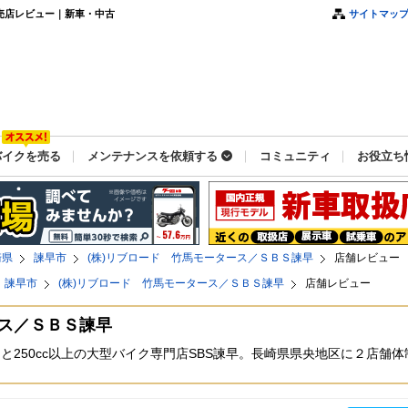
売店レビュー｜新車・中古
サイトマッ
バイクを売る
メンテナンスを依頼する
コミュニティ
お役立ち
崎県
諫早市
(株)リブロード 竹馬モータース／ＳＢＳ諫早
店舗レビュー
諫早市
(株)リブロード 竹馬モータース／ＳＢＳ諫早
店舗レビュー
ース／ＳＢＳ諫早
ースと250cc以上の大型バイク専門店SBS諫早。長崎県県央地区に２店