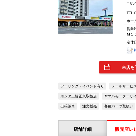
〒85
TEL 
ホー
営業
Ｍ１
定休
来店を
ツーリング・イベント有り
メールサービ
ホンダ二輪正規取扱店
ヤマハモーターサ
出張納車
注文販売
各種パーツ取扱い
店舗詳細
販売店レ