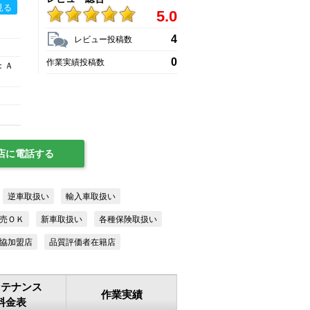
見る
5.0
4
レビュー投稿数
0
作業実績投稿数
：Ａ
店に電話する
逆車取扱い
輸入車取扱い
売ＯＫ
新車取扱い
各種保険取扱い
協加盟店
品質評価者在籍店
ンテナンス
作業実績
料金表