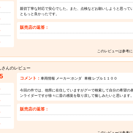
5
親切丁寧な対応で安心でした。また、点検などお願いしようと思って
ともっと良かったです。
5
販売店の返答：
5
5
このレビューは参考に
んさんのレビュー
5
コメント：
車両情報 メーカー:
ホンダ
車種:
レブル１１００
5
今回の件では、他県に在住していますがグーで検索して自分の希望の条
ンライダーですが徐々に昔の感覚を取り戻して愉しみたいと思います
5
販売店の返答：
5
5
このレビューは参考に