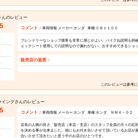
さんのレビュー
5
コメント：
車両情報 メーカー:
ホンダ
車種:
ＣＢ１１００
5
フレンドリーなショップ接客も非常に感じがよい。バイクね説明も的
ェックシート使用しての説明なので漏れがない。おすすめできるショ
5
販売店の返答：
5
5
このレビューは参考に
ウイングさんのレビュー
5
コメント：
車両情報 メーカー:
ホンダ
車種:
ホンダ ＮＭ４－０２
5
店長の人柄の良さ、販売店（本店・支店）のスタッフ全員の方々の応
を決める事が出来ました。他にもお付き合いさせて頂いているお店が
5
合いさせて頂きたいと思う中のお店のひとつです。