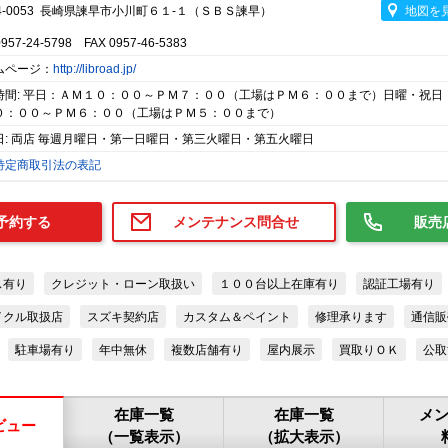
4-0053 長崎県諫早市小川町６１-１（ＳＢＳ諫早）
地図を
0957-24-5798 FAX 0957-46-5383
ムページ：
http://libroad.jp/
時間: 平日：ＡＭ１０：００～ＰＭ７：００（工場はＰＭ６：００まで）日曜・祝日
０：００～ＰＭ６：００（工場はＰＭ５：００まで）
日: 両店 毎週月曜日・第一日曜日・第三火曜日・第五火曜日
特定商取引法の表記
予約する
メンテナンス問合せ
販売
ス有り
クレジット・ローン取扱い
１００台以上在庫有り
認証工場有り
イクル取扱店
スズキ契約店
カスタム＆ペイント
修理承ります
通信販
駐車場有り
年中無休
複数店舗有り
屋内展示
買取りＯＫ
公取
在庫一覧
在庫一覧
メ
ビュー
（一覧表示）
（拡大表示）