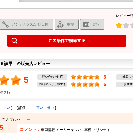
レビュー
メンテナンス/定期点検
車検
買取
ＢＳ諫早 の販売店レビュー
5
問い合わせ対応
対応ス
5
5
説明のわかりやすさ
おすす
準です)
古い
] [ 評価 ：
高い
低い
]
んさんのレビュー
5
コメント：
車両情報 メーカー:
ヤマハ
車種:
トリシティ