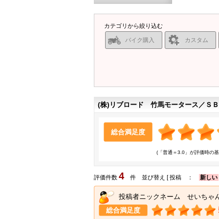
カテゴリから絞り込む
バイク購入
カスタム
(株)リブロード 竹馬モータース／Ｓ
総合満足度
(「普通＝3.0」が評価時の基
4
評価件数
件 並び替え [ 投稿 ：
新しい
投稿者ニックネーム せいちゃ
総合満足度