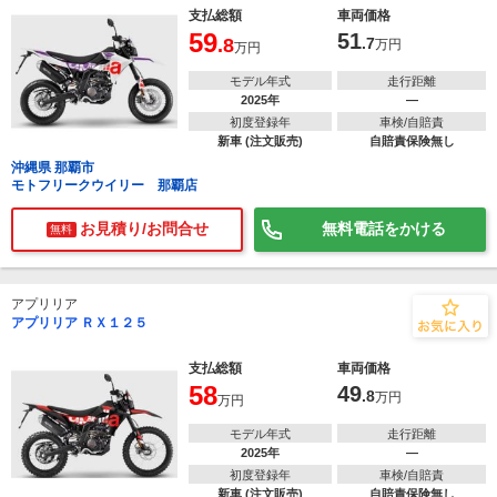
支払総額
車両価格
59
51
.8
.7
万円
万円
モデル年式
走行距離
2025年
―
初度登録年
車検/自賠責
新車 (注文販売)
自賠責保険無し
沖縄県 那覇市
モトフリークウイリー 那覇店
お見積り/お問合せ
無料電話をかける
無料
アプリリア
アプリリア ＲＸ１２５
で
相場をチェック！
車種選択するだけ、かんたん相場検索
支払総額
車両価格
58
49
.8
万円
万円
まずはメーカーを選択する
モデル年式
走行距離
排気量
2025年
―
初度登録年
車検/自賠責
新車 (注文販売)
自賠責保険無し