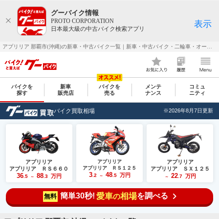
グーバイク情報
PROTO CORPORATION
表示
日本最大級の中古バイク検索アプリ
アプリリア 那覇市(沖縄)の新車・中古バイク一覧｜新車・中古バイク・二輪車・オートバイ情報なら【グーバイク(GooBike)】
バイクを
新車
バイクを
メンテ
コミュ
探す
販売店
売る
ナンス
ニティ
バイク買取相場
※2026年8月7日更新
アプリリア
アプリリア
アプリリア
アプリリア ＲＳ１２５
アプリリア ＲＳ６６０
アプリリア ＳＸ１２５
3
48
36
88
万円
22
.2
.5
万円
万円
.5
.3
～
.7
～
～
簡単30秒!
愛車
相場
を調べる
の
無料