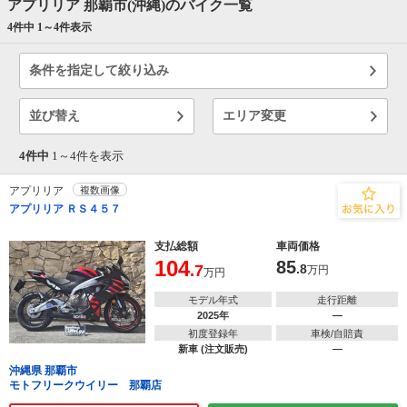
アプリリア 那覇市(沖縄)のバイク一覧
4件中 1～
4
件表示
条件を指定して絞り込み
並び替え
エリア変更
4件中
1～
4
件を表示
アプリリア
複数画像
アプリリア ＲＳ４５７
支払総額
車両価格
104
85
.7
.8
万円
万円
モデル年式
走行距離
2025年
―
初度登録年
車検/自賠責
新車 (注文販売)
―
沖縄県 那覇市
モトフリークウイリー 那覇店