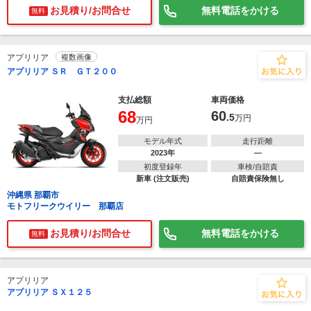
お見積り/お問合せ
無料電話をかける
無料
アプリリア
複数画像
アプリリア ＳＲ ＧＴ２００
支払総額
車両価格
68
60
.5
万円
万円
モデル年式
走行距離
2023年
―
初度登録年
車検/自賠責
新車 (注文販売)
自賠責保険無し
沖縄県 那覇市
モトフリークウイリー 那覇店
お見積り/お問合せ
無料電話をかける
無料
アプリリア
アプリリア ＳＸ１２５