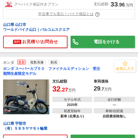
33
支払総額
グーバイク保証付きプラン
.96
万円
中古車でも安心！バイク保証とは
山口県 山口市
ワールドバイク山口｜バルコムスクエア
お見積り/お問合せ
電話をかける
無料
ホンダ
更新
複数画像
動画
ホンダ スーパーカブ５０ ファイナルエディション 受注
期間生産限定モデル
支払総額
車両価格
32
29
.27
.7
万円
万円
モデル年式
走行距離
2025年
―
初度登録年
車検/自賠責
新車 (在庫あり)
自賠責保険無し
山口県 宇部市
（有）ＳＢＳヤマモト輪業