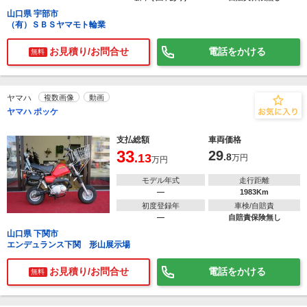
山口県 宇部市
（有）ＳＢＳヤマモト輪業
お見積り/お問合せ
電話をかける
無料
ヤマハ
複数画像
動画
ヤマハ ポッケ
支払総額
車両価格
33
29
.13
.8
万円
万円
モデル年式
走行距離
―
1983Km
初度登録年
車検/自賠責
―
自賠責保険無し
山口県 下関市
エンデュランス下関 形山展示場
お見積り/お問合せ
電話をかける
無料