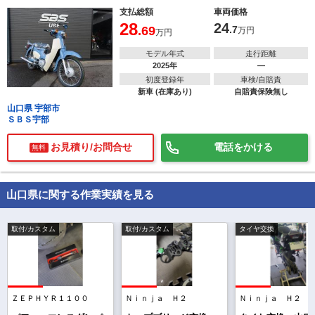
支払総額
車両価格
28
24
.69
.7
万円
万円
モデル年式
走行距離
2025年
―
初度登録年
車検/自賠責
新車 (在庫あり)
自賠責保険無し
山口県 宇部市
ＳＢＳ宇部
お見積り/お問合せ
電話をかける
無料
山口県に関する作業実績を見る
取付/カスタム
取付/カスタム
タイヤ交換
ＺＥＰＨＹＲ１１００
Ｎｉｎｊａ Ｈ２
Ｎｉｎｊａ Ｈ２
で
相場をチェック！
車種選択するだけ、かんたん相場検索