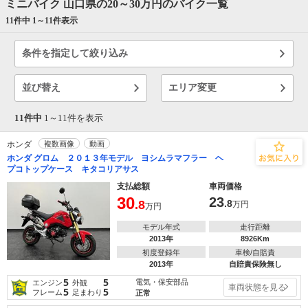
ミニバイク 山口県の20～30万円のバイク一覧
11件中 1～
11
件表示
条件を指定して絞り込み
並び替え
エリア変更
11件中
1～
11
件を表示
ホンダ
複数画像
動画
ホンダ グロム ２０１３年モデル ヨシムラマフラー ヘ
プコトップケース キタコリアサス
支払総額
車両価格
30
23
.8
.8
万円
万円
モデル年式
走行距離
2013年
8926Km
初度登録年
車検/自賠責
2013年
自賠責保険無し
5
5
電気・保安部品
エンジン
外観
車両状態を見る
5
5
フレーム
足まわり
正常