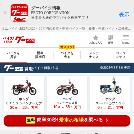
グーバイク情報
PROTO CORPORATION
表示
日本最大級の中古バイク検索アプリ
ミニバイク 山口県の20～30万円の新車・中古バイク一覧｜新車・中古バイク・二輪車・オートバイ情報なら【グーバイク(GooBike)】
バイクを
新車
バイクを
メンテ
コミュ
探す
販売店
売る
ナンス
ニティ
バイク買取相場
※2026年8月8日更新
ホンダ
ホンダ
ホンダ
モンキー１２５
ＣＴ１２５ハンターカブ
スーパーカブ１１０
10
35
20
33
万円
0
21
.6
.5
万円
万円
.9
.6
～
.2
.9
～
～
簡単30秒!
愛車
相場
を調べる
の
無料