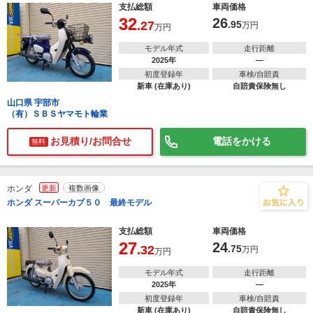
支払総額
車両価格
32
26
.27
.95
万円
万円
モデル年式
走行距離
2025年
―
初度登録年
車検/自賠責
新車 (在庫あり)
自賠責保険無し
山口県 宇部市
（有）ＳＢＳヤマモト輪業
お見積り/お問合せ
電話をかける
無料
ホンダ
更新
複数画像
ホンダ スーパーカブ５０ 最終モデル
支払総額
車両価格
27
24
.32
.75
万円
万円
モデル年式
走行距離
2025年
―
初度登録年
車検/自賠責
新車 (在庫あり)
自賠責保険無し