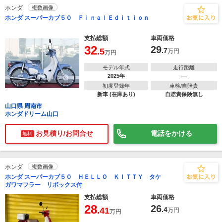
ホンダ
複数画像
ホンダ スーパーカブ５０ ＦｉｎａｌＥｄｉｔｉｏｎ
支払総額
車両価格
32
29
.5
.7
万円
万円
モデル年式
走行距離
2025年
―
初度登録年
車検/自賠責
新車 (在庫あり)
自賠責保険無し
山口県 周南市
ホンダドリーム山口
お見積り/お問合せ
電話をかける
無料
ホンダ
複数画像
ホンダ スーパーカブ５０ ＨＥＬＬＯ ＫＩＴＴＹ タケ
ガワマフラー リボックス付
支払総額
車両価格
28
26
.41
.4
万円
万円