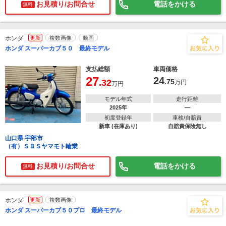
お見積り/お問合せ
電話をかける
無料
ホンダ
更新
複数画像
動画
ホンダ スーパーカブ５０ 最終モデル
支払総額
車両価格
27
24
.32
.75
万円
万円
モデル年式
走行距離
2025年
―
初度登録年
車検/自賠責
新車 (在庫あり)
自賠責保険無し
山口県 宇部市
（有）ＳＢＳヤマモト輪業
お見積り/お問合せ
電話をかける
無料
ホンダ
更新
複数画像
ホンダ スーパーカブ５０プロ 最終モデル