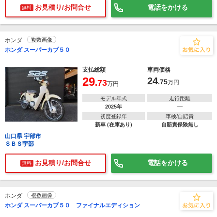
お見積り/お問合せ
電話をかける
無料
ホンダ
複数画像
ホンダ スーパーカブ５０
支払総額
車両価格
29
24
.73
.75
万円
万円
モデル年式
走行距離
2025年
―
初度登録年
車検/自賠責
新車 (在庫あり)
自賠責保険無し
山口県 宇部市
ＳＢＳ宇部
お見積り/お問合せ
電話をかける
無料
ホンダ
複数画像
ホンダ スーパーカブ５０ ファイナルエディション