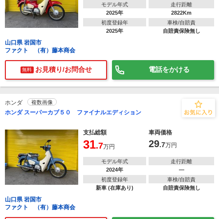
モデル年式
走行距離
2025年
2822Km
初度登録年
車検/自賠責
2025年
自賠責保険無し
山口県 岩国市
ファクト （有）藤本商会
お見積り/お問合せ
電話をかける
無料
ホンダ
複数画像
ホンダ スーパーカブ５０ ファイナルエディション
支払総額
車両価格
31
29
.7
.7
万円
万円
モデル年式
走行距離
2024年
―
初度登録年
車検/自賠責
新車 (在庫あり)
自賠責保険無し
山口県 岩国市
ファクト （有）藤本商会