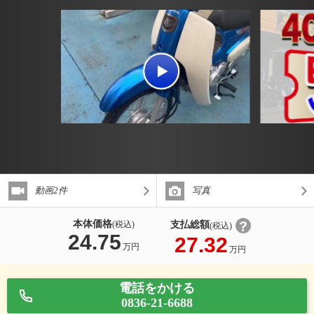
動画2件
写真
本体価格
支払総額
(税込)
(税込)
24.75
27.32
万円
万円
電話をかける
0836-21-6688