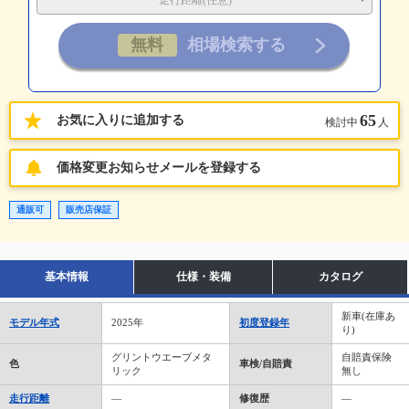
走行距離(任意)
65
お気に入りに追加する
検討中
人
価格変更お知らせメールを登録する
通販可
販売店保証
基本情報
仕様・装備
カタログ
新車(在庫あ
モデル年式
2025年
初度登録年
り)
グリントウエーブメタ
自賠責保険
色
車検/自賠責
リック
無し
走行距離
―
修復歴
―