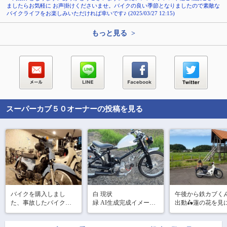
ましたらお気軽に お声掛けくださいませ。バイクの良い季節となりましたので素敵な
バイクライフをお楽しみいただければ幸いです♪ (2025/03/27 12:15)
もっと見る >
スーパーカブ５０
オーナーの投稿を見る
バイクを購入しまし
白 現状

午後から鉄カブく
た、事故したバイクな
緑 AI生成完成イメージ

出動🛵蓮の花を見
んだから色々な修理を
完成までいつまでかか
きましたが、あま
しなきゃだな。。。一
るのか…完成したらカ
いてない💦そこに