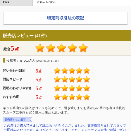
FAX
0836-21-3856
特定商取引法の表記
販売店レビュー (41件)
5
点
総合
投稿者：
まつコさん
(2025/03/27 11:26)
5
問い合わせ対応
点
5
対応スピード
点
5
説明のわかりやすさ
点
5
おすすめ度
点
ネット経由での購入はコチラも初めてで、引き渡しまでお店からの助力も有り比較的
スムーズに車両も安く購入出来たと思います。
販売店からの返答
この度はご購入頂きまして誠にありがとうございました。高評価頂きましてスタッフ
一同励みとなります。ありがとうございます。また、メンテナンスや他ご相談ござい