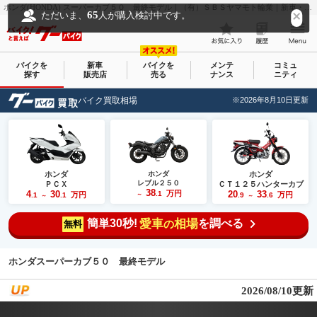
ホンダ(HONDA) スーパーカブ５０ 最終モデル｜（有）ＳＢＳヤマモト輪業｜新車・中古バイクなら【グーバイク(GooBike)】
65
ただいま、
人が購入検討中です。
バイクを
新車
バイクを
メンテ
コミュ
探す
販売店
売る
ナンス
ニティ
バイク買取相場
※2026年8月10日更新
ホンダ
ホンダ
ホンダ
レブル２５０
ＰＣＸ
ＣＴ１２５ハンターカブ
38
4
30
万円
20
33
.1
万円
万円
.1
.1
～
.9
.6
～
～
簡単30秒!
愛車
相場
を調べる
の
無料
ホンダスーパーカブ５０ 最終モデル
2026/08/10更新