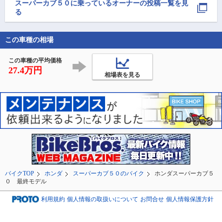
応ここまでが出来て感
ブミーティング行って
散歩をしているお
スーパーカブ５０
に乗っているオーナーの投稿一覧を見
謝します。
みたいですね
ゃんが「見頃は朝
る
早朝にこなければ
よ~」と言われまし
勉強になりました
この車種の相場
この車種の平均価格
27.4万円
相場表を見る
バイクTOP
ホンダ
スーパーカブ５０のバイク
ホンダスーパーカブ５
０ 最終モデル
利用規約
個人情報の取扱いについて
お問合せ
個人情報保護方針