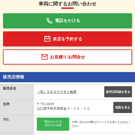
車両に関するお問い合わせ
電話をかける
来店を予約する
お見積り/お問合せ
販売店情報
販売店名
（有）ＳＢＳヤマモト輪業
販売店詳細を見る
住所
〒755-0039
地図を見る
山口県宇部市東梶返３－１４－１２
TEL
電話をかける
※問い合わせの際はグーバイクを見たとお伝えく
0836-21-6688
ださい