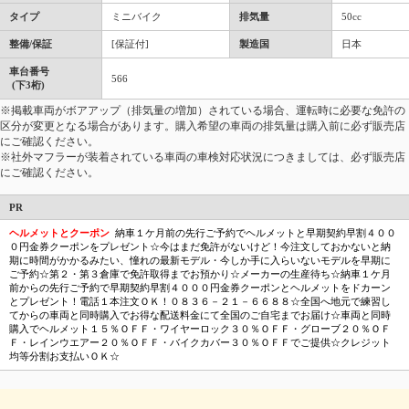
タイプ
ミニバイク
排気量
50cc
整備/保証
[保証付]
製造国
日本
車台番号
566
(下3桁)
※掲載車両がボアアップ（排気量の増加）されている場合、運転時に必要な免許の
区分が変更となる場合があります。購入希望の車両の排気量は購入前に必ず販売店
にご確認ください。
※社外マフラーが装着されている車両の車検対応状況につきましては、必ず販売店
にご確認ください。
PR
ヘルメットとクーポン
納車１ケ月前の先行ご予約でヘルメットと早期契約早割４００
０円金券クーポンをプレゼント☆今はまだ免許がないけど！今注文しておかないと納
期に時間がかかるみたい、憧れの最新モデル・今しか手に入らいないモデルを早期に
ご予約☆第２・第３倉庫で免許取得までお預かり☆メーカーの生産待ち☆納車１ケ月
前からの先行ご予約で早期契約早割４０００円金券クーポンとヘルメットをドカーン
とプレゼント！電話１本注文ＯＫ！０８３６－２１－６６８８☆全国へ地元で練習し
てからの車両と同時購入でお得な配送料金にて全国のご自宅までお届け☆車両と同時
購入でヘルメット１５％ＯＦＦ・ワイヤーロック３０％ＯＦＦ・グローブ２０％ＯＦ
Ｆ・レインウエアー２０％ＯＦＦ・バイクカバー３０％ＯＦＦでご提供☆クレジット
均等分割お支払いＯＫ☆