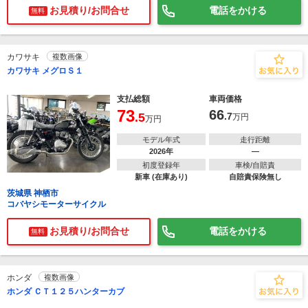
お見積り/お問合せ
電話をかける
無料
カワサキ
複数画像
カワサキ メグロＳ１
支払総額
車両価格
73
66
.5
.7
万円
万円
モデル年式
走行距離
2026年
―
初度登録年
車検/自賠責
新車 (在庫あり)
自賠責保険無し
茨城県 神栖市
コバヤシモーターサイクル
お見積り/お問合せ
電話をかける
無料
ホンダ
複数画像
ホンダ ＣＴ１２５ハンターカブ