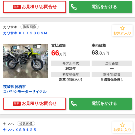
お見積り/お問合せ
電話をかける
無料
カワサキ
複数画像
カワサキ ＫＬＸ２３０ＳＭ
支払総額
車両価格
66
63
.8
万円
万円
モデル年式
走行距離
2026年
―
初度登録年
車検/自賠責
新車 (在庫あり)
自賠責保険無し
茨城県 神栖市
コバヤシモーターサイクル
お見積り/お問合せ
電話をかける
無料
ヤマハ
複数画像
ヤマハ ＸＳＲ１２５