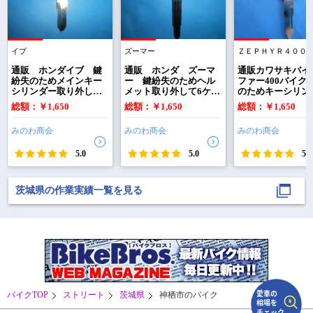
イブ
ズーマー
ＺＥＰＨＹＲ４００
で
相場をチェック！
車種選択するだけ、かんたん相場検索
通販 ホンダイブ 鍵
通販 ホンダ ズーマ
通販カワサキバイ
紛失のためメインキー
ー 鍵紛失のためヘル
ファー400バイク
シリンダー取り外して6
メット取り外して6ケタ
のためキーシリン
まずはメーカーを選択する
ケタ打刻番号お知らせ
の打刻番号お知らせい
をバイク本体から
総額：￥1,650
総額：￥1,650
総額：￥1,650
いただきました キー
ただき合鍵作製できま
外しZ5000番台の
番号該当ありのため番
した このバイクはイグ
番号わかれば合鍵
排気量
みのわ商会
みのわ商会
みのわ商会
号から鍵作製できまし
ニッションキーシリン
できます 1本で
た
ダー取り外しても番号
キーシリンダー回
車種
5.0
打刻ありません
5.0
合はヘルメットホ
5.0
ーで確認できます
ンキーシリンダー
型式(任意)
打刻なし
茨城県の作業実績一覧を見る
走行距離(任意)
バイクTOP
ストリート
茨城県
神栖市のバイク