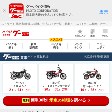
グーバイク情報
PROTO CORPORATION
表示
日本最大級の中古バイク検索アプリ
ストリート 神栖市(茨城)の新車・中古バイク一覧｜新車・中古バイク・二輪車・オートバイ情報なら【グーバイク(GooBike)】
バイクを
新車
バイクを
メンテ
コミュ
探す
販売店
売る
ナンス
ニティ
バイク買取相場
※2026年8月8日更新
ヤマハ
ホンダ
ホンダ
ＣＴ１２５ハンターカブ
ＳＲ４００
モンキー１２５
20
33
2
61
万円
10
35
.9
.6
万円
万円
.1
.1
～
.6
.5
～
～
簡単30秒!
愛車
相場
を調べる
の
無料