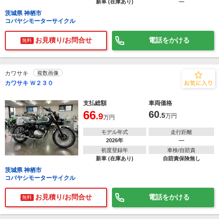
新車 (在庫あり)
―
茨城県 神栖市
コバヤシモーターサイクル
お見積り/お問合せ
電話をかける
無料
カワサキ
複数画像
カワサキ Ｗ２３０
支払総額
車両価格
66
60
.9
.5
万円
万円
モデル年式
走行距離
2026年
―
初度登録年
車検/自賠責
新車 (在庫あり)
自賠責保険無し
茨城県 神栖市
コバヤシモーターサイクル
お見積り/お問合せ
電話をかける
無料