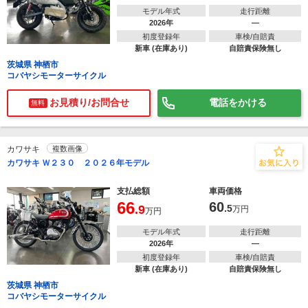
モデル年式
走行距離
2026年
―
初度登録年
車検/自賠責
新車 (在庫あり)
自賠責保険無し
茨城県 神栖市
コバヤシモーターサイクル
お見積り/お問合せ
電話をかける
無料
カワサキ
複数画像
カワサキ Ｗ２３０ ２０２６年モデル
支払総額
車両価格
66
60
.9
.5
万円
万円
モデル年式
走行距離
2026年
―
初度登録年
車検/自賠責
新車 (在庫あり)
自賠責保険無し
茨城県 神栖市
コバヤシモーターサイクル