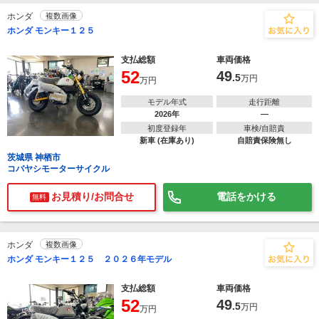
ホンダ
複数画像
ホンダ モンキー１２５
支払総額
車両価格
52
49
.5
万円
万円
モデル年式
走行距離
2026年
―
初度登録年
車検/自賠責
新車 (在庫あり)
自賠責保険無し
茨城県 神栖市
コバヤシモーターサイクル
お見積り/お問合せ
電話をかける
無料
ホンダ
複数画像
ホンダ モンキー１２５ ２０２６年モデル
支払総額
車両価格
52
49
.5
万円
万円