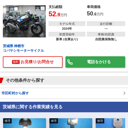
支払総額
車両価格
52
50
.9
.6
万円
万円
モデル年式
走行距離
2024年
―
初度登録年
車検/自賠責
新車 (在庫あり)
自賠責保険無し
茨城県 神栖市
コバヤシモーターサイクル
お見積り/お問合せ
電話をかける
無料
その他条件から探す
市区町村から探す
茨城県に関する作業実績を見る
修理
修理
修理