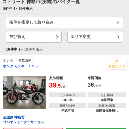
ストリート 神栖市(茨城)のバイク一覧
10件中 1～
10
件表示
条件を指定して絞り込み
並び替え
エリア変更
10件中
1～
10
件を表示
ホンダ
複数画像
ホンダ モンキー１２５
支払総額
車両価格
39
36
.5
万円
万円
モデル年式
走行距離
2019年
減算歴車
初度登録年
車検/自賠責
年式不明
自賠責保険無し
茨城県 神栖市
コバヤシモーターサイクル