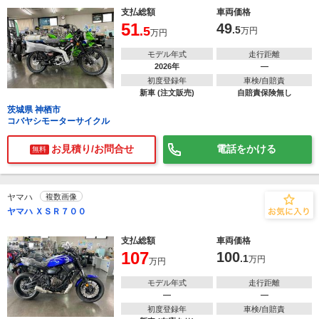
支払総額
車両価格
51
49
.5
.5
万円
万円
モデル年式
走行距離
2026年
―
初度登録年
車検/自賠責
新車 (注文販売)
自賠責保険無し
茨城県 神栖市
コバヤシモーターサイクル
お見積り/お問合せ
電話をかける
無料
ヤマハ
複数画像
ヤマハ ＸＳＲ７００
支払総額
車両価格
107
100
.1
万円
万円
モデル年式
走行距離
―
―
初度登録年
車検/自賠責