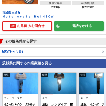
初度登録年
車検/自賠責
2024年
検2026/12
茨城県 土浦市
Ｍｏｔｏｒｃｙｃｌｅ ＲＡＩＮＢＯＷ
お見積り/お問合せ
電話をかける
無料
その他条件から探す
市区町村から探す
茨城県に関する作業実績を見る
修理
修理
修理
クレージュタクト
イブ
ズーマー
で
相場をチェック！
車種選択するだけ、かんたん相場検索
ホンダバイク AF09ク
通販 ホンダイブ 鍵
通販 ホンダ ズ