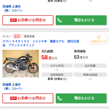
新車 (在庫あり)
―
茨城県 土浦市
（株）コルベン
お見積り/お問合せ
電話をかける
無料
ヤマハ
更新
複数画像
ヤマハ ＸＳＲ１５５ ２０２６年 最新モデル 国内正規
品 ブラックメタリック
支払総額
車両価格
58
53
.9
.9
万円
万円
モデル年式
走行距離
―
―
初度登録年
車検/自賠責
新車 (在庫あり)
―
茨城県 土浦市
（株）コルベン
お見積り/お問合せ
電話をかける
無料