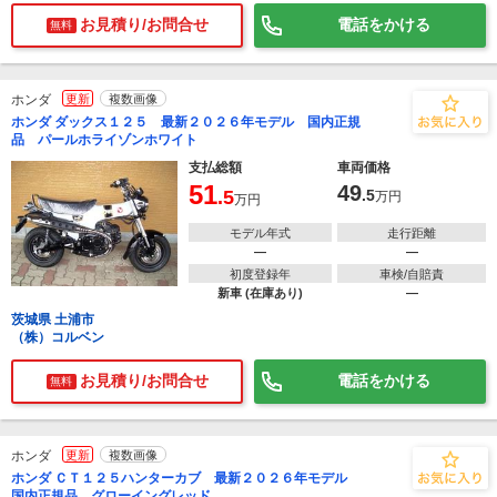
お見積り/お問合せ
電話をかける
無料
ホンダ
更新
複数画像
ホンダ ダックス１２５ 最新２０２６年モデル 国内正規
品 パールホライゾンホワイト
支払総額
車両価格
51
49
.5
.5
万円
万円
モデル年式
走行距離
―
―
初度登録年
車検/自賠責
新車 (在庫あり)
―
茨城県 土浦市
（株）コルベン
お見積り/お問合せ
電話をかける
無料
ホンダ
更新
複数画像
ホンダ ＣＴ１２５ハンターカブ 最新２０２６年モデル
国内正規品 グローイングレッド