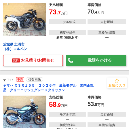
支払総額
車両価格
73
70
.7
.4
万円
万円
モデル年式
走行距離
―
―
初度登録年
車検/自賠責
新車 (在庫あり)
―
茨城県 土浦市
（株）コルベン
お見積り/お問合せ
電話をかける
無料
ヤマハ
更新
複数画像
ヤマハ ＸＳＲ１５５ ２０２６年 最新モデル 国内正規
品 グリーニッシュグレーメタリック２
支払総額
車両価格
58
53
.9
.9
万円
万円
モデル年式
走行距離
―
―
初度登録年
車検/自賠責