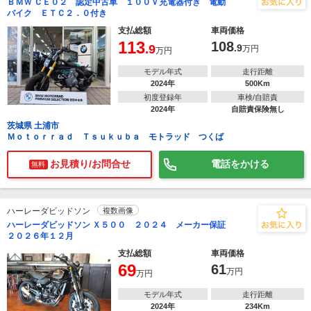
ＢＭＷ ＣＥ０２ 認定中古車 １００Ｖ充電器付き 電動
バイク ＥＴＣ２．０付き
支払総額
車両価格
113
108
.9
.9
万円
万円
モデル年式
走行距離
2024年
500Km
初度登録年
車検/自賠責
2024年
自賠責保険無し
茨城県 土浦市
Ｍｏｔｏｒｒａｄ Ｔｓｕｋｕｂａ モトラッド つくば
お見積り/お問合せ
電話をかける
無料
ハーレーダビッドソン
複数画像
ハーレーダビッドソン Ｘ５００ ２０２４ メーカー保証
２０２６年１２月
支払総額
車両価格
69
61
万円
万円
モデル年式
走行距離
2024年
234Km