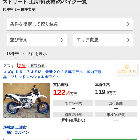
ストリート 土浦市(茨城)のバイク一覧
18件中 1～
18
件表示
条件を指定して絞り込み
並び替え
エリア変更
18件中
1～
18
件を表示
スズキ
更新
複数画像
スズキ ＤＲ－Ｚ４ＳＭ 最新２０２６年モデル 国内正規
品 ソリッドスペシャルホワイト
支払総額
車両価格
122
119
.4
.9
万円
万円
モデル年式
走行距離
―
―
初度登録年
車検/自賠責
新車 (在庫あり)
―
茨城県 土浦市
（株）コルベン