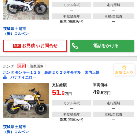
モデル年式
走行距離
―
―
初度登録年
車検/自賠責
新車 (在庫あり)
―
茨城県 土浦市
（株）コルベン
お見積り/お問合せ
電話をかける
無料
ホンダ
更新
複数画像
ホンダ モンキー１２５ 最新２０２６年モデル 国内正規
品 バナナイエロー
支払総額
車両価格
51
49
.5
.5
万円
万円
モデル年式
走行距離
―
―
初度登録年
車検/自賠責
新車 (在庫あり)
―
茨城県 土浦市
（株）コルベン