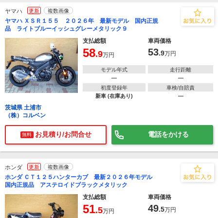
ヤマハ
更新
複数画像
ヤマハ ＸＳＲ１５５ ２０２６年 最新モデル 国内正規
品 ライトブルーイッシュグレーメタリック９
支払総額
車両価格
58
53
.9
.9
万円
万円
モデル年式
走行距離
―
―
初度登録年
車検/自賠責
新車 (在庫あり)
―
茨城県 土浦市
（株）コルベン
お見積り/お問合せ
電話をかける
無料
ホンダ
更新
複数画像
ホンダ ＣＴ１２５ハンターカブ 最新２０２６年モデル
国内正規品 アステロイドブラックメタリック
支払総額
車両価格
51
49
.5
.5
万円
万円