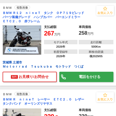
ＢＭＷ
複数画像
ＢＭＷ Ｒ１２ ｎｉｎｅＴ タンク ＯＰ７１９ビレッド
パーツ装備グレード ハンプカバー バーエンドミラー
ＥＴＣ２．０ 赤フレーム
支払総額
車両価格
267
258
万円
万円
モデル年式
走行距離
2026年
500Km
初度登録年
車検/自賠責
2026年
検2029/05
茨城県 土浦市
Ｍｏｔｏｒｒａｄ Ｔｓｕｋｕｂａ モトラッド つくば
お見積り/お問合せ
電話をかける
無料
ＢＭＷ
複数画像
ＢＭＷ Ｒ ｎｉｎｅＴ レーサー ＥＴＣ２．０ レザー
タンクバンド オーリンズリヤサス
支払総額
車両価格