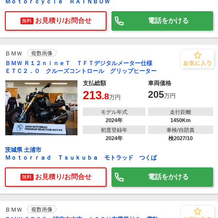
Ｍｏｔｏｒｃｙｃｌｅ ＲＡＩＮＢＯＷ
お見積り/お問合せ
電話をかける
無料
ＢＭＷ
複数画像
ＢＭＷ Ｒ１２ｎｉｎｅＴ ＴＦＴデジタルメーター仕様
ＥＴＣ２．０ クルーズコントロール グリップヒーター
支払総額
車両価格
213
205
.8
万円
万円
モデル年式
走行距離
2024年
1450Km
初度登録年
車検/自賠責
2024年
検2027/10
茨城県 土浦市
Ｍｏｔｏｒｒａｄ Ｔｓｕｋｕｂａ モトラッド つくば
お見積り/お問合せ
電話をかける
無料
ＢＭＷ
複数画像