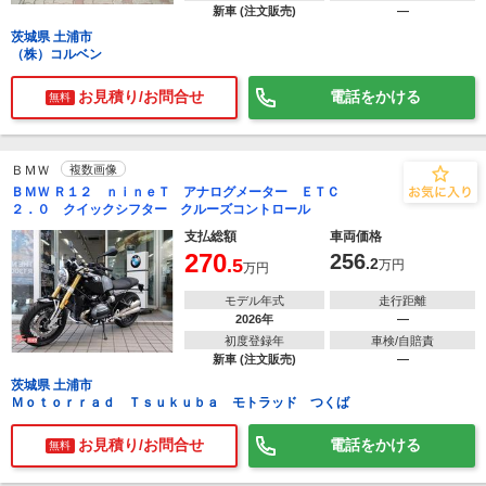
新車 (注文販売)
―
茨城県 土浦市
（株）コルベン
お見積り/お問合せ
電話をかける
無料
ＢＭＷ
複数画像
ＢＭＷ Ｒ１２ ｎｉｎｅＴ アナログメーター ＥＴＣ
２．０ クイックシフター クルーズコントロール
支払総額
車両価格
270
256
.5
.2
万円
万円
モデル年式
走行距離
2026年
―
初度登録年
車検/自賠責
新車 (注文販売)
―
茨城県 土浦市
Ｍｏｔｏｒｒａｄ Ｔｓｕｋｕｂａ モトラッド つくば
お見積り/お問合せ
電話をかける
無料