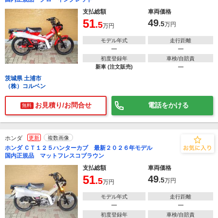
支払総額
車両価格
51
49
.5
.5
万円
万円
モデル年式
走行距離
―
―
初度登録年
車検/自賠責
新車 (注文販売)
―
茨城県 土浦市
（株）コルベン
お見積り/お問合せ
電話をかける
無料
ホンダ
更新
複数画像
ホンダ ＣＴ１２５ハンターカブ 最新２０２６年モデル
国内正規品 マットフレスコブラウン
支払総額
車両価格
51
49
.5
.5
万円
万円
モデル年式
走行距離
―
―
初度登録年
車検/自賠責