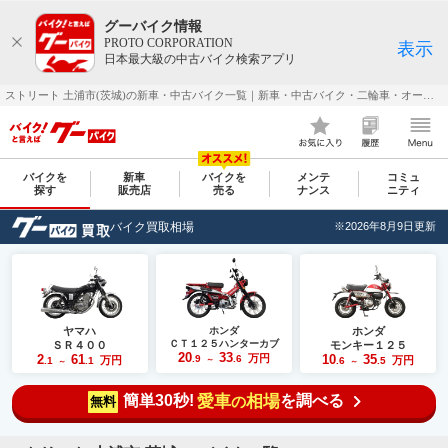
グーバイク情報
PROTO CORPORATION
表示
日本最大級の中古バイク検索アプリ
ストリート 土浦市(茨城)の新車・中古バイク一覧｜新車・中古バイク・二輪車・オートバイ情報なら【グーバイク(GooBike)】
バイクを
新車
バイクを
メンテ
コミュ
探す
販売店
売る
ナンス
ニティ
バイク買取相場
※2026年8月9日更新
ヤマハ
ホンダ
ホンダ
ＣＴ１２５ハンターカブ
ＳＲ４００
モンキー１２５
20
33
2
61
万円
10
35
.9
.6
万円
万円
.1
.1
～
.6
.5
～
～
簡単30秒!
愛車
相場
を調べる
の
無料