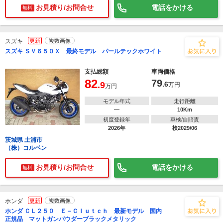
お見積り/お問合せ
電話をかける
無料
スズキ
更新
複数画像
スズキ ＳＶ６５０Ｘ 最終モデル パールテックホワイト
支払総額
車両価格
82
79
.9
.6
万円
万円
モデル年式
走行距離
―
10Km
初度登録年
車検/自賠責
2026年
検2029/06
茨城県 土浦市
（株）コルベン
お見積り/お問合せ
電話をかける
無料
ホンダ
更新
複数画像
ホンダ ＣＬ２５０ Ｅ－Ｃｌｕｔｃｈ 最新モデル 国内
正規品 マットガンパウダーブラックメタリック