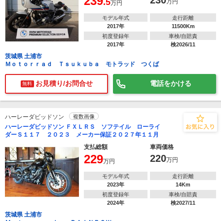
239
230
.5
万円
万円
モデル年式
走行距離
2017年
11500Km
初度登録年
車検/自賠責
2017年
検2026/11
茨城県 土浦市
Ｍｏｔｏｒｒａｄ Ｔｓｕｋｕｂａ モトラッド つくば
お見積り/お問合せ
電話をかける
無料
ハーレーダビッドソン
複数画像
ハーレーダビッドソン ＦＸＬＲＳ ソフテイル ローライ
ダーＳ１１７ ２０２３ メーカー保証２０２７年１１月
支払総額
車両価格
229
220
万円
万円
モデル年式
走行距離
2023年
14Km
初度登録年
車検/自賠責
2024年
検2027/11
茨城県 土浦市