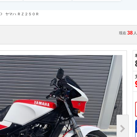
ヤマハ ＲＺ２５０Ｒ
38
現在