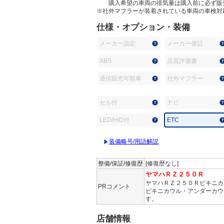
購入希望の車両の排気量は購入前に必ず販
※社外マフラーが装着されている車両の車検対
仕様・オプション・装備
メーカー認定
メーカー保証
ABS
品質評価書
通信販売可能車
社外マフラー
セル付
ナビ
LED/HID付
ETC
装備略号/用語解説
整備/保証/修復歴
[修復歴なし]
ヤマハＲＺ２５０Ｒ
ヤマハＲＺ２５０Ｒビキニカ
PRコメント
ビキニカウル・アンダーカウ
す。
店舗情報