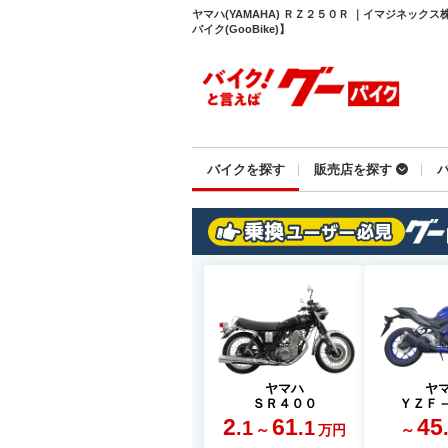
ヤマハ(YAMAHA) ＲＺ２５０Ｒ ｜イマジネッ
バイク(GooBike)】
バイクを探す
販売店を探す
ヤマハ
ヤ
ＳＲ４００
ＹＺＦ
2
61
45
.1
.1
～
～
万円