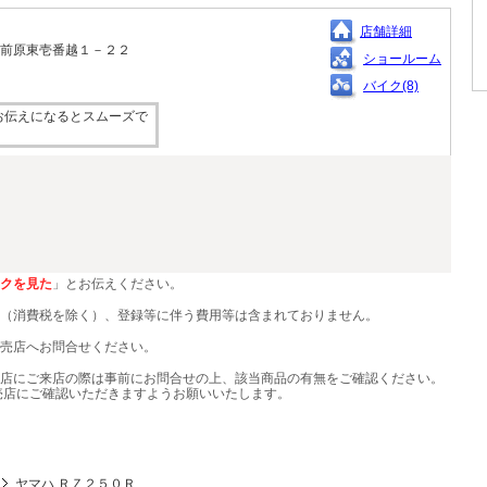
店舗詳細
来字前原東壱番越１－２２
ショールーム
バイク(8)
お伝えになるとスムーズで
クを見た
」とお伝えください。
（消費税を除く）、登録等に伴う費用等は含まれておりません。
売店へお問合せください。
店にご来店の際は事前にお問合せの上、該当商品の有無をご確認ください。
売店にご確認いただきますようお願いいたします。
ヤマハ ＲＺ２５０Ｒ