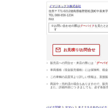
イマジネックス株式会社
住所
〒771-0212徳島県板野郡松茂町中喜
TEL
088-656-1234
FAX
※お問い合わせの際は
グーバイク
を見たと
す
お見積り/お問合せ
販売店への問合せ・来店の際には「
グーバイ
車両価格（現金販売価格）には保険料、税金
この車輌の品質等より詳しい情報は、直接販
商談中・売約済の場合もありますので、販売
また、詳細内容につ きましても、必ず各販
バイクTOP
ヤマハ
ＲＺ２５０Ｒのバイク