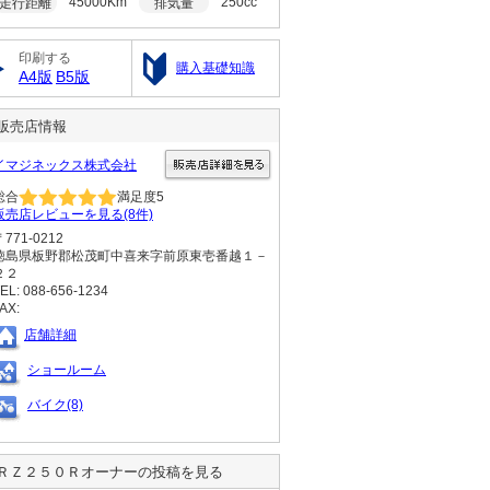
45000Km
250cc
走行距離
排気量
印刷する
購入基礎知識
A4版
B5版
販売店情報
イマジネックス株式会社
総合
満足度
5
販売店レビューを見る(8件)
〒771-0212
徳島県板野郡松茂町中喜来字前原東壱番越１－
２２
EL: 088-656-1234
AX:
店舗詳細
ショールーム
バイク(8)
ＲＺ２５０Ｒ
オーナーの投稿を見る