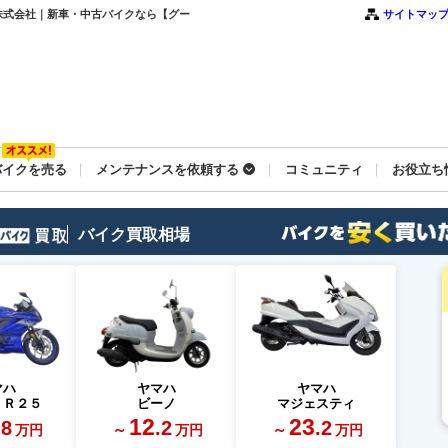
クス株式会社｜新車・中古バイクなら【グー
サイトマッ
バイクを売る
メンテナンスを依頼する
コミュニティ
お役立ち
バイク買取相場
マハ
ヤマハ
ヤマハ
－Ｒ２５
ビーノ
マジェスティ
12
23
.8
.2
.2
～
～
万円
万円
万円