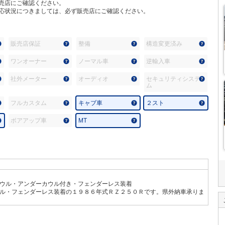
売店にご確認ください。
応状況につきましては、必ず販売店にご確認ください。
販売店保証
整備
構造変更済み
ワンオーナー
ノーマル車
逆輸入車
社外メーター
オーディオ
セキュリティシステ
ム
フルカスタム
キャブ車
２スト
ボアアップ車
MT
ウル・アンダーカウル付き・フェンダーレス装着
ル・フェンダーレス装着の１９８６年式ＲＺ２５０Ｒです。県外納車承りま