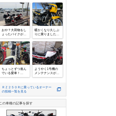
おや？大荷物をし
暖かくなり久しぶ
ょったバイクが2
りに乗りました。
台...？

キック9回でエン
ジン点火

というのも、GW
アイドリングが低
に九州ツーリング
くてエンスト😅
をしようとロッキ
1300回転くらいに
ードキャリパーの
調整しました。
RZと企画。

彼との工程では高
ちょっとずつ進ん
ようやく1号機の
速を利用。

でいる愛車！

メンテナンスが完
クラッチ切りと濃
了しました

いめの燃料で焼き
やっぱり手を入れ
すっかり新車状態
付きを意識。

ると愛着が湧きま
です

ＲＺ２５０Ｒ
に乗っているオーナー
こ
すね！！

まだやりたいこと
の投稿一覧を見る
はありますけど

実際自分で買って
まずはこの状態を
イジるのはほぼ初
維持します

この車種の記事を探す
となる単車なので
ものすごく気持ち
分からない事がお
いいです
おいのですが、コ