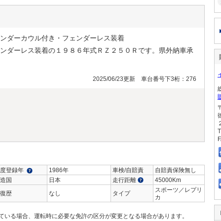
ンダーカウル付き・フェンダーレス装着
ンダーレス装着の１９８６年式ＲＺ２５０Ｒです。県外納車承
2025/06/23更新 車台番号下3桁：276
T
F
度登録年
1986年
車検/自賠責
自賠責保険無し
造国
日本
走行距離
45000Km
スポーツ／レプリ
復歴
なし
タイプ
カ
ている場合、運転時に必要な免許の区分が変更となる場合があります。