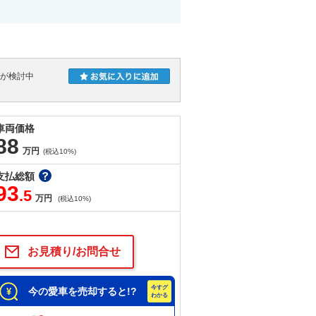
人が検討中
車両価格
88
万円
(税込10%)
支払総額
93
.5
万円
(税込10%)
お見積り/お問合せ
今の愛車を売却すると!?