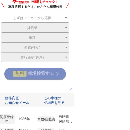
で
相場をチェック！
車種選択するだけ、かんたん相場検索
まずはメーカーから選択
排気量
車種
型式(任意)
走行距離(任意)
価格変更
この車種の
お知らせメール
相場表を見る
自賠責
初度登録
1986年
車検/自賠責
保険無し
年