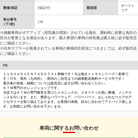
オースト
整備/保証
[保証付]
製造国
リア
車台番号
230
(下3桁)
※掲載車両がボアアップ（排気量の増加）されている場合、運転時に必要な免許の
区分が変更となる場合があります。購入希望の車両の排気量は購入前に必ず販売店
にご確認ください。
※社外マフラーが装着されている車両の車検対応状況につきましては、必ず販売店
にご確認ください。
PR
１１９０ＡＤＶＥＮＴＵＲＥラスト車輌です！今は無き１１９０シリーズ！新車で
す！只今、県外（九州内）・県内のご自宅までの納車配送無料サービス中です！
展示車の有無・納期については販売店に必ずお問い合わせください。
ＫＴＭ専門のオレンジショップです。
当店ではＫＴＭの専門教育を受けたメカニックが、クオリティの高い整備、メンテナ
ンスを行います。また、豊富なパワーウェア、パワーパーツ、おしゃれなウエアやア
クセサリーを取り揃えております。お客様の体格、好みに合わせてアドバイス致しま
す。お気軽にお問い合わせ下さいませ。
車両に関するお問い合わせ