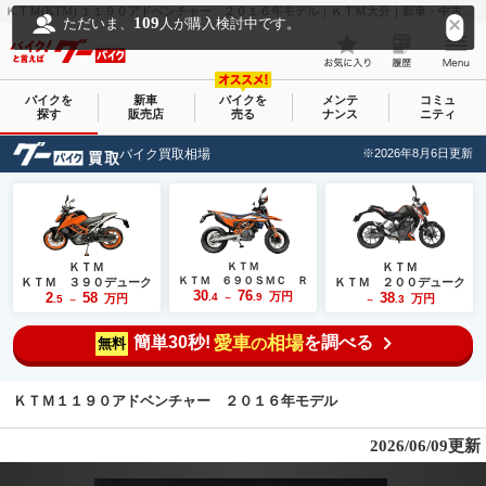
ＫＴＭ(KTM) １１９０アドベンチャー ２０１６年モデル｜ＫＴＭ大分｜新車・中古バイクなら【グーバイク(GooBike)】
109
ただいま、
人が購入検討中です。
バイクを
新車
バイクを
メンテ
コミュ
探す
販売店
売る
ナンス
ニティ
バイク買取相場
※2026年8月6日更新
ＫＴＭ
ＫＴＭ
ＫＴＭ
ＫＴＭ ６９０ＳＭＣ Ｒ
ＫＴＭ ３９０デューク
ＫＴＭ ２００デューク
30
76
2
58
万円
38
.4
.9
万円
万円
.5
～
.3
～
～
簡単30秒!
愛車
相場
を調べる
の
無料
ＫＴＭ１１９０アドベンチャー ２０１６年モデル
2026/06/09更新