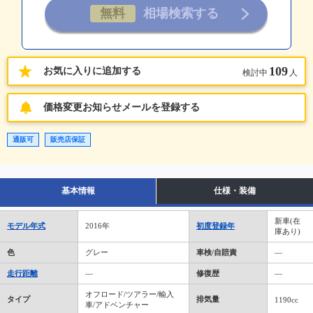
109
お気に入りに追加する
検討中
人
価格変更お知らせメールを登録する
通販可
販売店保証
基本情報
仕様・装備
新車(在
モデル年式
2016年
初度登録年
庫あり)
色
グレー
車検/自賠責
―
走行距離
―
修復歴
―
オフロード/ツアラー/輸入
タイプ
排気量
1190cc
車/アドベンチャー