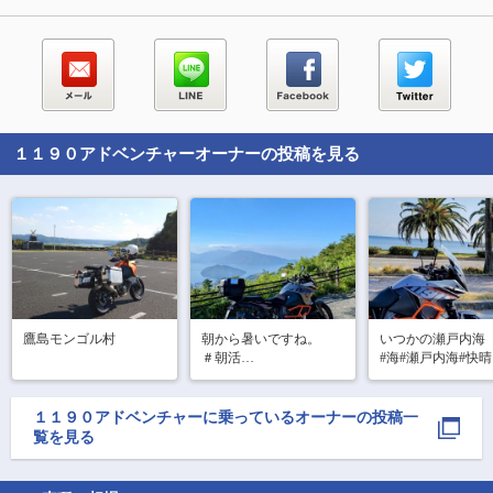
１１９０アドベンチャー
オーナーの投稿を見る
鷹島モンゴル村
朝から暑いですね。

いつかの瀬戸内海

＃朝活

#海#瀬戸内海#快晴

＃梅雨明け間近

#バイクのある風景

＃野呂山

#バイク写真部

#バイクツーリング

１１９０アドベンチャー
に乗っているオーナーの投稿一
#周防大島#片添ヶ浜
覧を見る
#南国っぽい

#ktm#ソロツーリン
#バイクが好きだ
