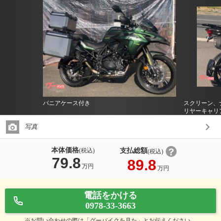
パニアケース付き
スクリーン、
リヤーキャリ
写真
本体価格
支払総額
(税込)
(税込)
79.8
89.8
万円
万円
電話をかける
0978-33-3663
※お問い合わせの際は「グーバイクを見た」とお伝えください。