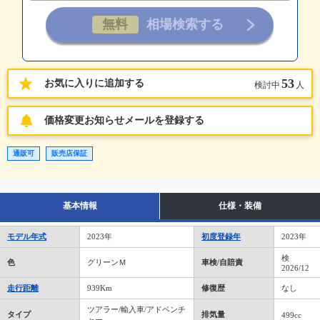
53
お気に入りに追加する
検討中
人
価格変更お知らせメールを登録する
通販可
販売店保証
基本情報
仕様・装備
モデル年式
2023年
初度登録年
2023年
検
色
グリーンＭ
車検/自賠責
2026/12
走行距離
939Km
修復歴
なし
ツアラー/輸入車/アドベンチ
タイプ
排気量
499cc