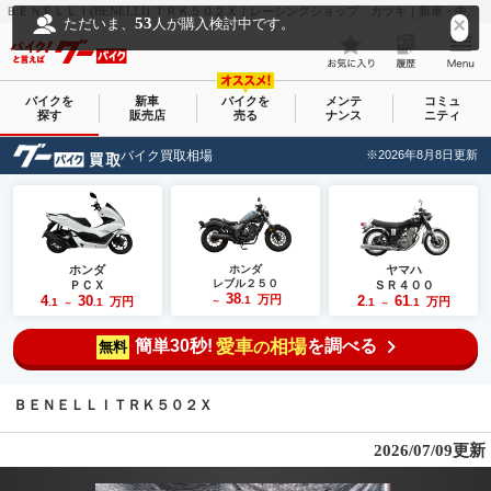
ＢＥＮＥＬＬＩ(BENELLI) ＴＲＫ５０２Ｘ｜レーシングショップ カツキ｜新車・中古バイクなら【グーバイク(GooBike)】
53
ただいま、
人が購入検討中です。
バイクを
新車
バイクを
メンテ
コミュ
探す
販売店
売る
ナンス
ニティ
バイク買取相場
※2026年8月8日更新
ホンダ
ホンダ
ヤマハ
レブル２５０
ＰＣＸ
ＳＲ４００
38
4
30
万円
2
61
.1
万円
万円
.1
.1
～
.1
.1
～
～
簡単30秒!
愛車
相場
を調べる
の
無料
ＢＥＮＥＬＬＩＴＲＫ５０２Ｘ
2026/07/09更新