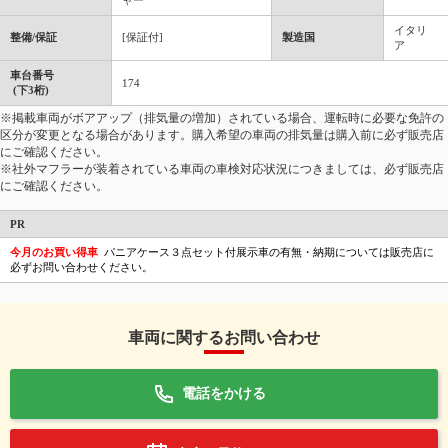
ャー
イタリ
整備/保証
[保証付]
製造国
ア
車台番号
174
(下3桁)
※掲載車両がボアアップ（排気量の増加）されている場合、運転時に必要な免許の
区分が変更となる場合があります。購入希望の車両の排気量は購入前に必ず販売店
にご確認ください。
※社外マフラーが装着されている車両の車検対応状況につきましては、必ず販売店
にご確認ください。
PR
今月のお買い得車
パニアケース３点セット付展示車の有無・納期については販売店に
必ずお問い合わせください。
車両に関するお問い合わせ
電話をかける