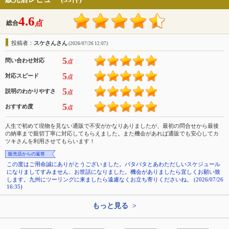
4.6
点
総合
投稿者：
スケさんさん
(2026/07/26 12:07)
5
問い合わせ対応
点
5
対応スピード
点
5
説明のわかりやすさ
点
5
おすすめ度
点
人生で初めて現物を見ない通販で不安がかなりありましたが、最初の問合せから最後
の納車まで親切丁寧に対応してもらえました。また機会があれば通販でも安心してカ
ツキさんを利用させてもらいます！
販売店からの返答
この度はご用命誠にありがとうございました。バタバタとあわただしいスケジュール
になりましてすみません、お世話になりました。機会がありましたら宜しくお願い致
します。九州にツーリングに来ましたら遠慮なくお立ち寄りくださいね。 (2026/07/26
16:35)
もっと見る >