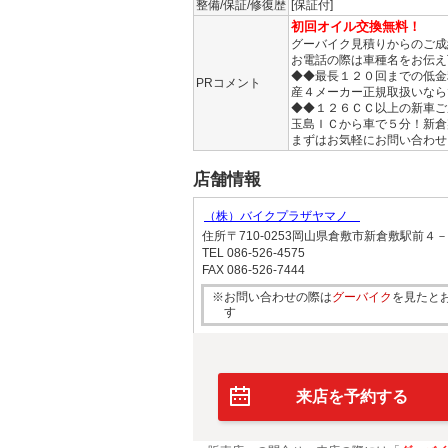
整備/保証/修復歴
[保証付]
初回オイル交換無料！
グーバイク見積りからのご成
お電話の際は車種名をお伝え
◆◆最長１２０回までの低金
PRコメント
産４メーカー正規取扱いなら
◆◆１２６ＣＣ以上の新車ご
玉島ＩＣから車で５分！新倉
まずはお気軽にお問い合わせ
店舗情報
（株）バイクプラザヤマノ
住所
〒710-0253岡山県倉敷市新倉敷駅前４
TEL
086-526-4575
FAX
086-526-7444
※お問い合わせの際は
グーバイク
を見たと
す
来店を予約する