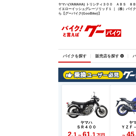
ヤマハ(YAMAHA) トリシティ３００ ＡＢＳ 
イエローイッシュグレーソリッド１ ｜（株）バイ
ら【グーバイク(GooBike)】
バイクを探す
販売店を探す
ヤマハ
ヤ
ＳＲ４００
ＹＺＦ
2
61
45
.1
.1
～
～
万円