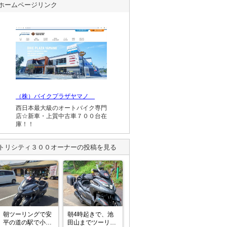
ホームページリンク
（株）バイクプラザヤマノ
西日本最大級のオートバイク専門
店☆新車・上質中古車７００台在
庫！！
トリシティ３００
オーナーの投稿を見る
朝ツーリングで安
朝4時起きで、池
平の道の駅で小休
田山までツーリン