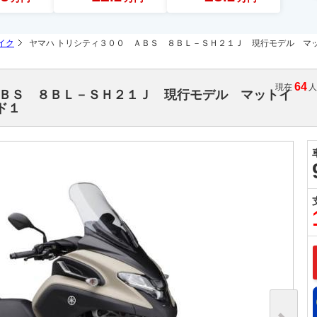
イク
ヤマハ トリシティ３００ ＡＢＳ ８ＢＬ－ＳＨ２１Ｊ 現行モデル マ
64
現在
ＡＢＳ ８ＢＬ－ＳＨ２１Ｊ 現行モデル マットイ
ド１