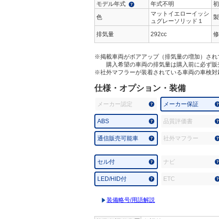
モデル年式
年式不明
初
マットイエローイッシ
色
製
ュグレーソリッド１
排気量
292cc
修
※掲載車両がボアアップ（排気量の増加）され
購入希望の車両の排気量は購入前に必ず販
※社外マフラーが装着されている車両の車検対
仕様・オプション・装備
メーカー認定
メーカー保証
ABS
品質評価書
通信販売可能車
社外マフラー
セル付
ナビ
LED/HID付
ETC
装備略号/用語解説