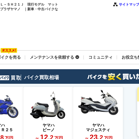
８ＢＬ－ＳＨ２１Ｊ 現行モデル マット
サイトマッ
クプラザヤマノ ｜新車・中古バイクな
バイクを売る
メンテナンスを依頼する
コミュニティ
お役立ち
バイク買取相場
マハ
ヤマハ
ヤマハ
－Ｒ２５
ビーノ
マジェスティ
12
23
.8
.2
.2
～
～
万円
万円
万円