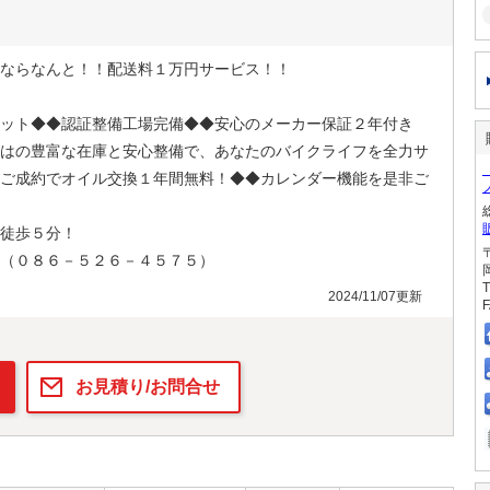
ならなんと！！配送料１万円サービス！！
ット◆◆認証整備工場完備◆◆安心のメーカー保証２年付き
はの豊富な在庫と安心整備で、あなたのバイクライフを全力サ
ご成約でオイル交換１年間無料！◆◆カレンダー機能を是非ご
徒歩５分！
（０８６－５２６－４５７５）
T
2024/11/07更新
F
お見積り/お問合せ