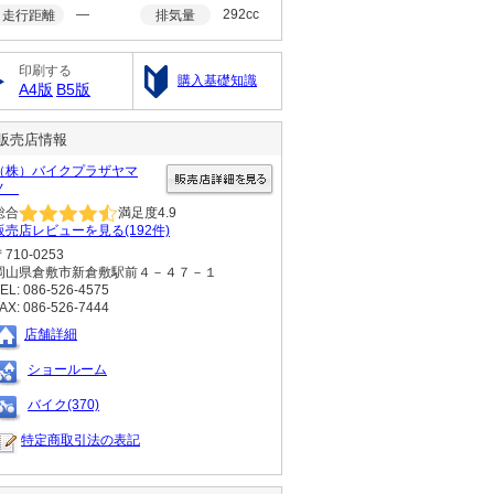
―
292cc
走行距離
排気量
印刷する
購入基礎知識
A4版
B5版
販売店情報
（株）バイクプラザヤマ
ノ
総合
満足度
4.9
販売店レビューを見る(192件)
〒710-0253
岡山県倉敷市新倉敷駅前４－４７－１
EL: 086-526-4575
AX: 086-526-7444
店舗詳細
ショールーム
バイク(370)
特定商取引法の表記