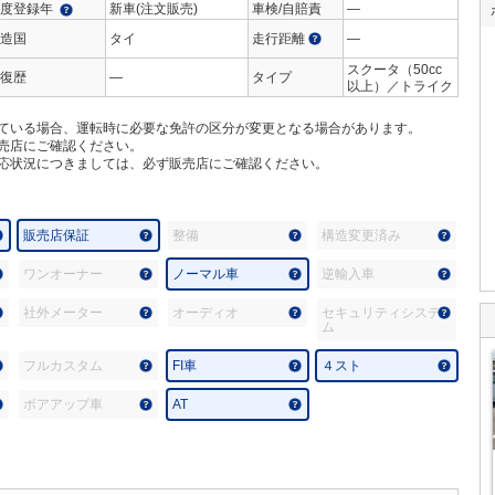
度登録年
新車(注文販売)
車検/自賠責
―
造国
タイ
走行距離
―
スクータ（50cc
復歴
―
タイプ
以上）／トライク
ている場合、運転時に必要な免許の区分が変更となる場合があります。
売店にご確認ください。
応状況につきましては、必ず販売店にご確認ください。
販売店保証
整備
構造変更済み
ワンオーナー
ノーマル車
逆輸入車
社外メーター
オーディオ
セキュリティシステ
ム
フルカスタム
FI車
４スト
ボアアップ車
AT