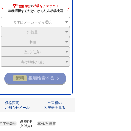
で
相場をチェック！
車種選択するだけ、かんたん相場検索
まずはメーカーから選択
排気量
車種
型式(任意)
走行距離(任意)
価格変更
この車種の
お知らせメール
相場表を見る
新車(注
初度登録年
車検/自賠責
―
文販売)