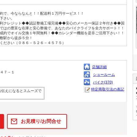
約で、今ならなんと！！配送料１万円サービス！！
下さい。
利クレジット◆◆認証整備工場完備◆◆安心のメーカー保証２年付き◆◆国
ではの豊富な在庫と安心整備で、あなたのバイクライフを全力サポート！！
成約でオイル交換１年間無料！◆◆カレンダー機能を是非ご活用下さい！！
敷駅から徒歩５分！
ください（０８６－５２６－４５７５）
店舗詳細
－４７－１
ショールーム
バイク(370)
特定商取引法の表記
お伝えになるとスムーズで
お見積り/お問合せ