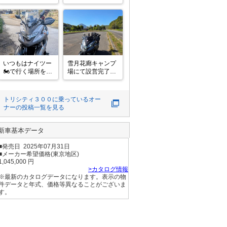
止。ここに来ると
グ🏍️

菜の花はちみつバ
山頂からの眺めは
ターパンを必ず買
霧でよく見えない
ってしまいま
😅
す。　#トリシテ
ィ300 　

#ソロツーリン
グ　#アヒル隊長 
いつもはナイツー
雪月花廊キャンプ
🏍️で行く場所を昼
場にて設営完了。
にふらっとソロツ
廃校になった小学
ー。

校をリノベーショ
帰って来たらマフ
ンした懐かしさ溢
トリシティ３００
に乗っているオー
ラーガードが無く
れる場所。#トリ
ナーの投稿一覧を見る
なってた😭
シティ300　#ソロ
キャンプ
新車基本データ
■発売日 2025年07月31日
■メーカー希望価格(東京地区)
1,045,000 円
>カタログ情報
※最新のカタログデータになります。表示の物
件データと年式、価格等異なることがございま
す。