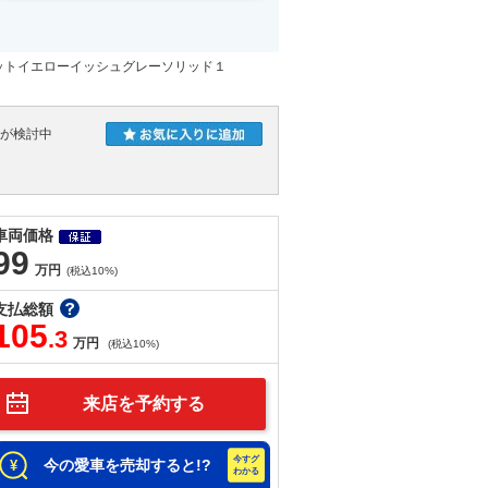
ットイエローイッシュグレーソリッド１
人が検討中
車両価格
99
万円
(税込10%)
支払総額
105
.3
万円
(税込10%)
来店を予約する
今の愛車を売却すると!?