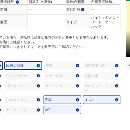
度登録年
新車(注文販売)
車検/自賠責
自賠責保険無し
造国
―
走行距離
―
ネイキッド／スト
復歴
―
タイプ
リート／オールド
ルック
ている場合、運転時に必要な免許の区分が変更となる場合があります。
売店にご確認ください。
応状況につきましては、必ず販売店にご確認ください。
販売店保証
整備
構造変更済み
ワンオーナー
ノーマル車
逆輸入車
社外メーター
オーディオ
セキュリティシステ
ム
フルカスタム
FI車
４スト
ボアアップ車
MT