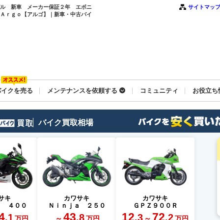
モデル 新車 メーカー保証２年 エボニ
サイトマッ
 Ａｒｇｏ【アルゴ】｜新車・中古バイ
バイクを売る
メンテナンスを依頼する
コミュニティ
お役立ち
バイク買取相場
サキ
カワサキ
カワサキ
ａ ４００
Ｎｉｎｊａ ２５０
ＧＰＺ９００Ｒ
4
43
12
72
.1
.8
.3
.2
～
～
万円
万円
万円