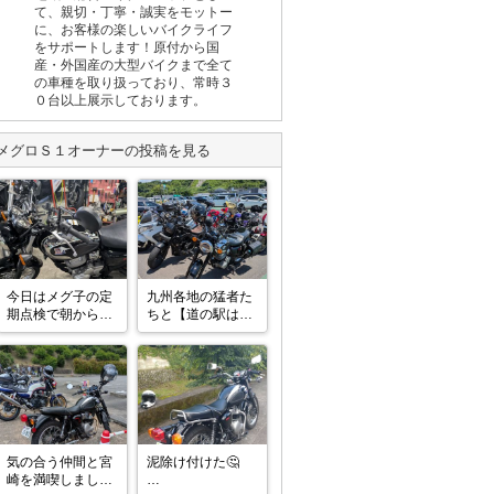
て、親切・丁寧・誠実をモットー
に、お客様の楽しいバイクライフ
をサポートします！原付から国
産・外国産の大型バイクまで全て
の車種を取り扱っており、常時３
０台以上展示しております。
メグロＳ１
オーナーの投稿を見る
今日はメグ子の定
九州各地の猛者た
期点検で朝から
ちと【道の駅はま
【都城レッドバロ
びら】で休憩😁
ン】へ来てます

バイク屋に来ると
色んバイクがあっ
て退屈しません😊

やっぱり大型も良
いよなぁ〜なんて
😅
気の合う仲間と宮
泥除け付けた🤔

崎を満喫しました