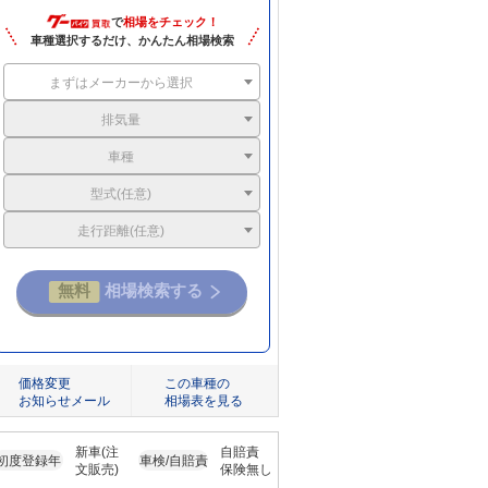
で
相場をチェック！
車種選択するだけ、かんたん相場検索
まずはメーカーから選択
排気量
車種
型式(任意)
走行距離(任意)
価格変更
この車種の
お知らせメール
相場表を見る
新車(注
自賠責
初度登録年
車検/自賠責
文販売)
保険無し