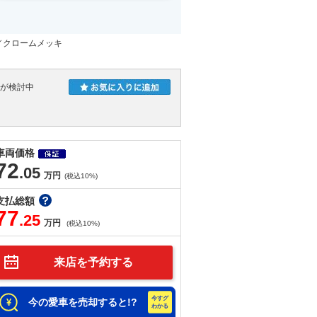
／クロームメッキ
人が検討中
車両価格
72
.05
万円
(税込10%)
支払総額
77
.25
万円
(税込10%)
来店を予約する
今の愛車を売却すると!?