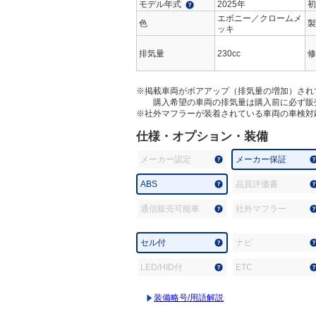
モデル年式
2025年
初
エボニー／クロームメ
色
製
ッキ
排気量
230cc
修
※掲載車両がボアアップ（排気量の増加）され
購入希望の車両の排気量は購入前に必ず販
※社外マフラーが装着されている車両の車検対
仕様・オプション・装備
メーカー認定
メーカー保証
ABS
品質評価書
通信販売可能車
社外マフラー
セル付
ナビ
LED/HID付
ETC
装備略号/用語解説