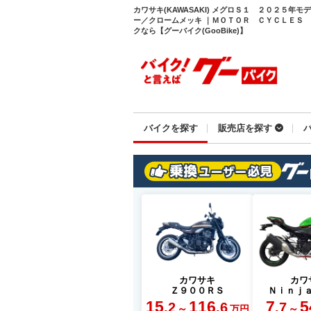
カワサキ(KAWASAKI) メグロＳ１ ２０２５年
ー／クロームメッキ ｜ＭＯＴＯＲ ＣＹＣＬＥＳ
クなら【グーバイク(GooBike)】
バイクを探す
販売店を探す
カワサキ
カワ
Ｚ９００ＲＳ
Ｎｉｎｊ
15
116
7
5
.2
.6
.7
～
～
万円