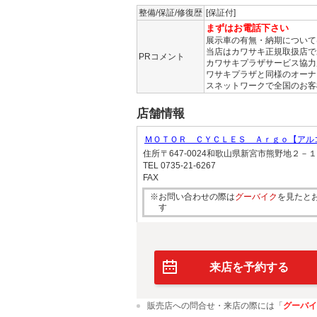
整備/保証/修復歴
[保証付]
まずはお電話下さい
展示車の有無・納期について
当店はカワサキ正規取扱店で
PRコメント
カワサキプラザサービス協力
ワサキプラザと同様のオーナ
スネットワークで全国のお客
店舗情報
ＭＯＴＯＲ ＣＹＣＬＥＳ Ａｒｇｏ【アル
住所
〒647-0024和歌山県新宮市熊野地２－
TEL
0735-21-6267
FAX
※お問い合わせの際は
グーバイク
を見たと
す
来店を予約する
販売店への問合せ・来店の際には「
グーバイ