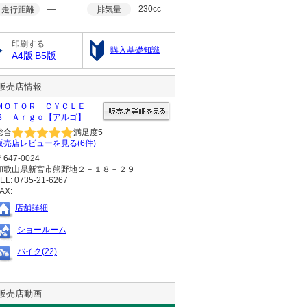
―
230cc
走行距離
排気量
印刷する
購入基礎知識
A4版
B5版
販売店情報
ＭＯＴＯＲ ＣＹＣＬＥ
Ｓ Ａｒｇｏ【アルゴ】
総合
満足度
5
販売店レビューを見る(6件)
〒647-0024
和歌山県新宮市熊野地２－１８－２９
EL: 0735-21-6267
AX:
店舗詳細
ショールーム
バイク(22)
販売店動画