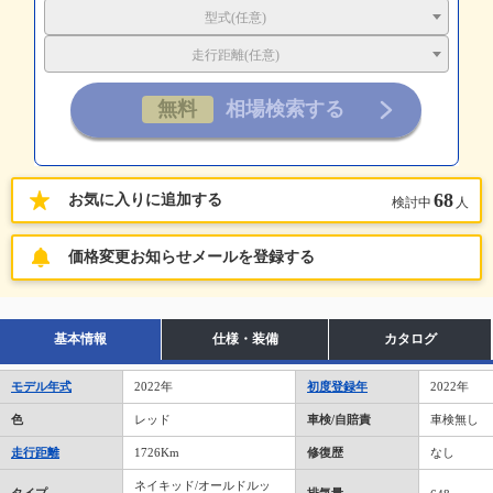
型式(任意)
走行距離(任意)
68
お気に入りに追加する
検討中
人
価格変更お知らせメールを登録する
基本情報
仕様・装備
カタログ
モデル年式
2022年
初度登録年
2022年
色
レッド
車検/自賠責
車検無し
走行距離
1726Km
修復歴
なし
ネイキッド/オールドルッ