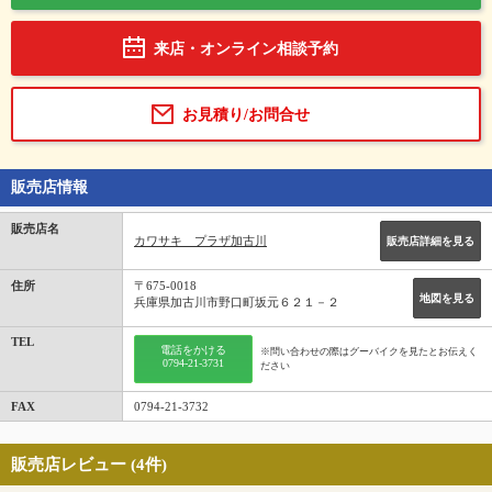
来店・オンライン相談予約
お見積り/お問合せ
販売店情報
販売店名
カワサキ プラザ加古川
販売店詳細を見る
住所
〒675-0018
地図を見る
兵庫県加古川市野口町坂元６２１－２
TEL
電話をかける
※問い合わせの際はグーバイクを見たとお伝えく
0794-21-3731
ださい
FAX
0794-21-3732
販売店レビュー (4件)