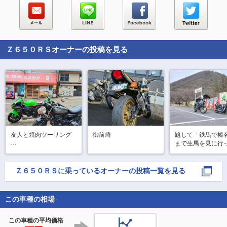
Ｚ６５０ＲＳ
オーナーの投稿を見る
友人と焼肉ツーリング

御前崎
題して「鉄馬で榛
まで生馬を見に行
新潟県上越市にある精
ゃおう！」

肉焼肉とよおかにて昼
食

昼に仲間一人と待
Ｚ６５０ＲＳ
に乗っているオーナーの投稿一覧を見る
開店15分前に到着し一
わせて、藤岡市に
番乗りだったが、後客
「みやご食堂」へ1
はほぼ予約組…予約無
くらいぶりに中華
この車種の相場
しの自分達は1時間以内
を食べに行き、ち
に食べ終えればokとの
と寒いけど榛名山
こと(余裕)

生馬を見に行く

この車種の平均価格