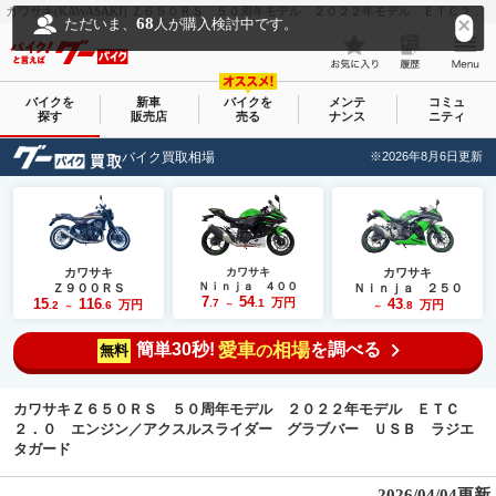
カワサキ(KAWASAKI) Ｚ６５０ＲＳ ５０周年モデル ２０２２年モデル ＥＴＣ２．０ エンジン／アクスルスライダー グラブバー ＵＳＢ ラジエタガード｜カワサキ プラザ加古川｜新車・中古バイクなら【グーバイク(GooBike)】
68
ただいま、
人が購入検討中です。
バイクを
新車
バイクを
メンテ
コミュ
探す
販売店
売る
ナンス
ニティ
バイク買取相場
※2026年8月6日更新
カワサキ
カワサキ
カワサキ
Ｎｉｎｊａ ４００
Ｚ９００ＲＳ
Ｎｉｎｊａ ２５０
7
54
15
116
万円
43
.7
.1
万円
万円
.2
.6
～
.8
～
～
簡単30秒!
愛車
相場
を調べる
の
無料
カワサキＺ６５０ＲＳ ５０周年モデル ２０２２年モデル ＥＴＣ
２．０ エンジン／アクスルスライダー グラブバー ＵＳＢ ラジエ
タガード
2026/04/04更新