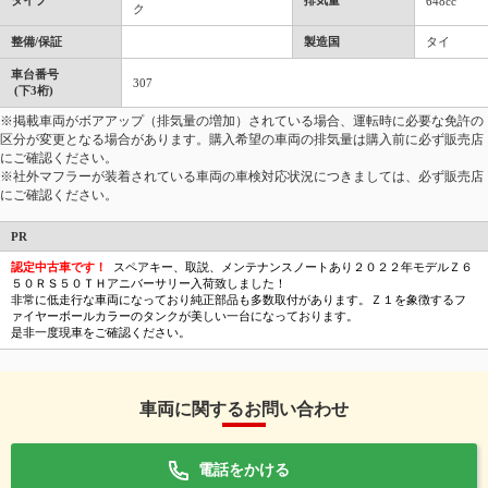
タイプ
排気量
648cc
ク
整備/保証
製造国
タイ
車台番号
307
(下3桁)
※掲載車両がボアアップ（排気量の増加）されている場合、運転時に必要な免許の
区分が変更となる場合があります。購入希望の車両の排気量は購入前に必ず販売店
にご確認ください。
※社外マフラーが装着されている車両の車検対応状況につきましては、必ず販売店
にご確認ください。
PR
認定中古車です！
スペアキー、取説、メンテナンスノートあり２０２２年モデルＺ６
５０ＲＳ５０ＴＨアニバーサリー入荷致しました！
非常に低走行な車両になっており純正部品も多数取付があります。Ｚ１を象徴するフ
ァイヤーボールカラーのタンクが美しい一台になっております。
是非一度現車をご確認ください。
車両に関するお問い合わせ
電話をかける