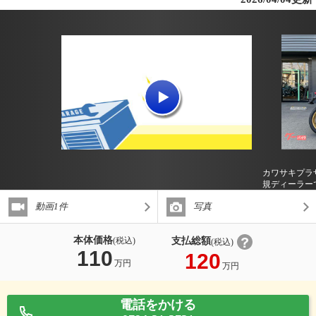
カワサキプラ
規ディーラー
動画1件
写真
本体価格
支払総額
(税込)
(税込)
110
120
万円
万円
電話をかける