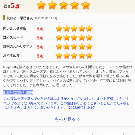
5
点
総合
投稿者：
昂己さん
(2023/09/07 21:26)
5
問い合わせ対応
点
5
対応スピード
点
5
説明のわかりやすさ
点
5
おすすめ度
点
Ninja650を購入させていただきました。やや遠方からの利用でしたが、メールや電話の
対応もテンポ良くスムーズで、感じよくやり取りしていただけました。書面もファイ
ルで送って貰えて明確で信頼できると感じました。納車の際も電話で感じた通りの爽
やかで話しやすい方々でしたし、バイクの状態も聞いていた通りで丁寧に＆#35498;明
してくれました。また利用したいと思いました。
販売店からの返答
この度は当店を選んでいただき誠にありがとうございました。またお客様にご利用し
て頂けるよう取り組んでまいります。この度はありがとうございました。また今後と
もお付き合いよろしくお願いいたします。 (2023/09/08 10:10)
もっと見る >