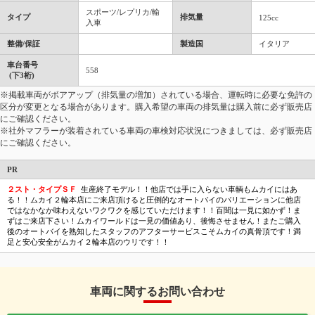
スポーツ/レプリカ/輸
タイプ
排気量
125cc
入車
整備/保証
製造国
イタリア
車台番号
558
(下3桁)
※掲載車両がボアアップ（排気量の増加）されている場合、運転時に必要な免許の
区分が変更となる場合があります。購入希望の車両の排気量は購入前に必ず販売店
にご確認ください。
※社外マフラーが装着されている車両の車検対応状況につきましては、必ず販売店
にご確認ください。
PR
２スト・タイプＳＦ
生産終了モデル！！他店では手に入らない車輌もムカイにはあ
る！！ムカイ２輪本店にご来店頂けると圧倒的なオートバイのバリエーションに他店
ではなかなか味わえないワクワクを感じていただけます！！百聞は一見に如かず！ま
ずはご来店下さい！ムカイワールドは一見の価値あり、後悔させません！またご購入
後のオートバイを熟知したスタッフのアフターサービスこそムカイの真骨頂です！満
足と安心安全がムカイ２輪本店のウリです！！
車両に関するお問い合わせ