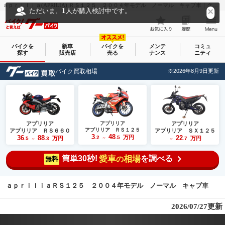
ａｐｒｉｌｉａ(APRILIA) ＲＳ１２５ ２００４年モデル ノーマル キャブ車｜クレイジーモーターワークスムカイ｜新車・中古バイクなら【グーバイク(GooBike)】
1
ただいま、
人が購入検討中です。
バイクを
新車
バイクを
メンテ
コミュ
探す
販売店
売る
ナンス
ニティ
バイク買取相場
※2026年8月9日更新
アプリリア
アプリリア
アプリリア
アプリリア ＲＳ１２５
アプリリア ＲＳ６６０
アプリリア ＳＸ１２５
3
48
36
88
万円
22
.2
.5
万円
万円
.5
.3
～
.7
～
～
簡単30秒!
愛車
相場
を調べる
の
無料
ａｐｒｉｌｉａＲＳ１２５ ２００４年モデル ノーマル キャブ車
2026/07/27更新