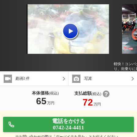
軽快！コンパ
り、街乗りに
動画1件
写真
本体価格
支払総額
(税込)
(税込)
65
72
万円
万円
電話をかける
0742-24-4411
※お問い合わせの際は「グーバイクを見た」とお伝えください。