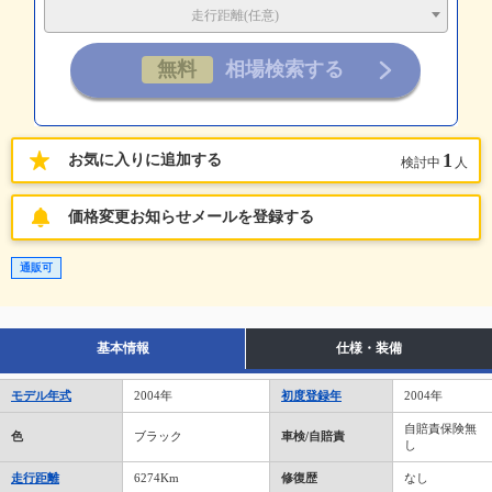
走行距離(任意)
1
お気に入りに追加する
検討中
人
価格変更お知らせメールを登録する
通販可
基本情報
仕様・装備
モデル年式
2004年
初度登録年
2004年
自賠責保険無
色
ブラック
車検/自賠責
し
走行距離
6274Km
修復歴
なし