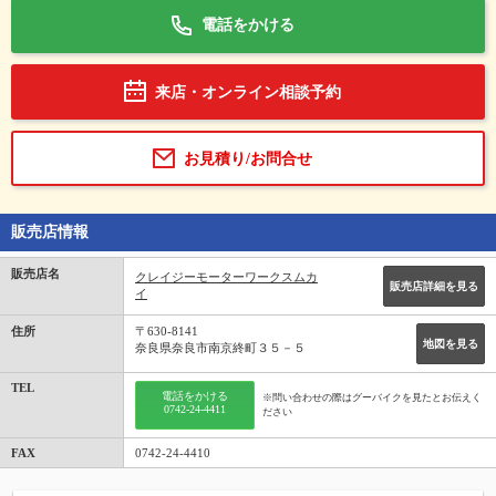
電話をかける
来店・オンライン相談予約
お見積り/お問合せ
販売店情報
販売店名
クレイジーモーターワークスムカ
販売店詳細を見る
イ
住所
〒630-8141
地図を見る
奈良県奈良市南京終町３５－５
TEL
電話をかける
※問い合わせの際はグーバイクを見たとお伝えく
0742-24-4411
ださい
FAX
0742-24-4410