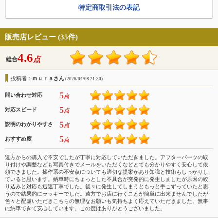
特定商取引法の表記
販売店レビュー (35件)
4.6
点
総合
投稿者：
ｍｕｒａさん
(2026/04/08 21:30)
5
問い合わせ対応
点
5
対応スピード
点
5
説明のわかりやすさ
点
5
おすすめ度
点
遠方からの購入で不安でしたが丁寧に対応していただきました。アフターパーツの取
り付けや調整なども写真付きでメールをいただくなどとても分かりやすく安心して依
頼できました。操作系の不安点についても適切な提案があり知識と技術もしっかりし
ていると思います。納車時にちょっとした不具合が突発的に発生しましたが原因の絞
り込みと対応も迅速丁寧でした。後々に発生してしまうともっと手こずっていたと思
うので結果的にラッキーでした。遠方でお店に行くことが簡単に出来ませんでしたが
色々と配慮いただきこちらの無理なお願いも気持ちよく応えていただきました。無事
に納車できて安心しています。この度はありがとうございました。