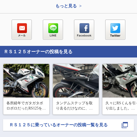
もっと見る >
ＲＳ１２５
オーナーの投稿を見る
各所経年でガタガタボ
タンデムステップを取
久々にRSくんを引
ロボロだったRS125を総
り去るだけなのに、ケ
り出しました。

メンテしてもらいまし
ツ周り全て外さないと
エンジンかからん
た。

ボルトにアクセス出来
な〜と思いきやセ
新品あるパーツは全て
ないとは思わなかった
発始動！

ＲＳ１２５
に乗っているオーナーの投稿一覧を見る
新品に。廃盤パーツは
です😇

ご褒美にピカピカ
お手入れし直し、それ
思っていたより面倒で
いてきました✨