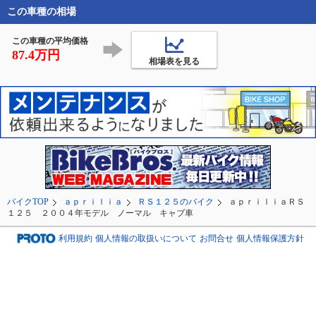
でもダメなパーツは社
したがお尻周りスッキ
この車種の相場
外品に交換。

リしました
すでに結構な額投じま
この車種の平均価格
したが手放した
87.4万円
相場表を見る
バイクTOP
ａｐｒｉｌｉａ
ＲＳ１２５のバイク
ａｐｒｉｌｉａＲＳ
１２５ ２００４年モデル ノーマル キャブ車
利用規約
個人情報の取扱いについて
お問合せ
個人情報保護方針