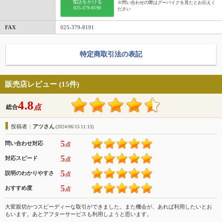
電話をかける
※問い合わせの際はグーバイクを見たとお伝えく
025-379-8190
ださい
FAX
025-379-8191
特定商取引法の表記
販売店レビュー (15件)
4.8
点
総合
投稿者：
アツさん
(2024/06/15 11:13)
5
問い合わせ対応
点
5
対応スピード
点
5
説明のわかりやすさ
点
5
おすすめ度
点
大変親切かつスピーディーな取引ができました。また機会が、あれば利用したいとお
もいます。あとアフターサービスも利用しようと思います。