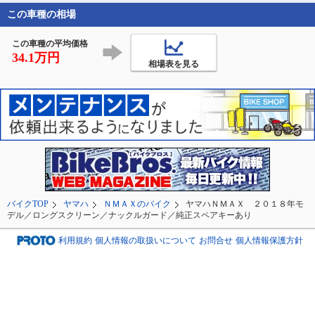
イズ糸山は閉鎖されて
こねましたが、数年ぶ
オープニングが終
この車種の相場
おりチケット購入でき
りのビーナスラインに
と、デイライトに
ませんでした^^;

も行けて感激しました
ます。

この車種の平均価格
前後、揃いました(*•̀ᴗ
まぁ…馬
34.1万円
相場表を見る
バイクTOP
ヤマハ
ＮＭＡＸのバイク
ヤマハＮＭＡＸ ２０１８年モ
デル／ロングスクリーン／ナックルガード／純正スペアキーあり
利用規約
個人情報の取扱いについて
お問合せ
個人情報保護方針