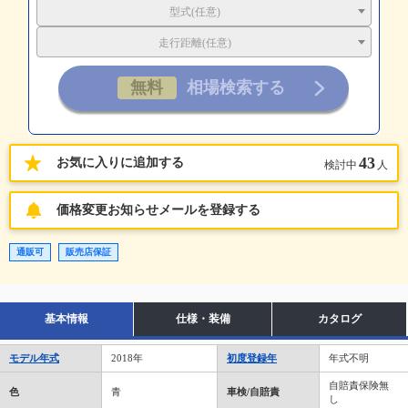
型式(任意)
走行距離(任意)
43
お気に入りに追加する
検討中
人
価格変更お知らせメールを登録する
通販可
販売店保証
基本情報
仕様・装備
カタログ
モデル年式
2018年
初度登録年
年式不明
自賠責保険無
色
青
車検/自賠責
し