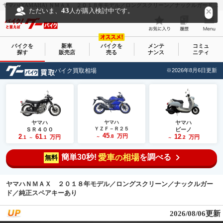
ヤマハ(YAMAHA) ＮＭＡＸ ２０１８年モデル／ロングスクリーン／ナックルガード／純正スペアキーあり｜バイク王 新潟店｜新車・中古バイクなら【グーバイク(GooBike)】
43
ただいま、
人が購入検討中です。
バイクを
新車
バイクを
メンテ
コミュ
探す
販売店
売る
ナンス
ニティ
バイク買取相場
※2026年8月6日更新
ヤマハ
ヤマハ
ヤマハ
ＹＺＦ－Ｒ２５
ＳＲ４００
ビーノ
45
2
61
万円
12
.8
万円
万円
.1
.1
～
.2
～
～
簡単30秒!
愛車
相場
を調べる
の
無料
ヤマハＮＭＡＸ ２０１８年モデル／ロングスクリーン／ナックルガー
ド／純正スペアキーあり
2026/08/06更新