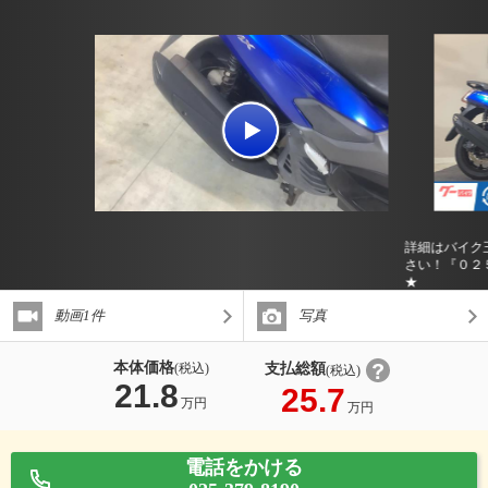
詳細はバイク
さい！『０２
★
動画1件
写真
本体価格
支払総額
(税込)
(税込)
21.8
25.7
万円
万円
電話をかける