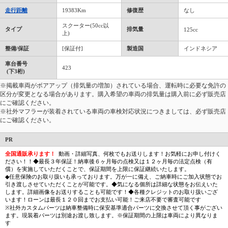
走行距離
19383Km
修復歴
なし
スクーター(50cc以
タイプ
排気量
125cc
上)
整備/保証
[保証付]
製造国
インドネシア
車台番号
423
(下3桁)
※掲載車両がボアアップ（排気量の増加）されている場合、運転時に必要な免許の
区分が変更となる場合があります。購入希望の車両の排気量は購入前に必ず販売店
にご確認ください。
※社外マフラーが装着されている車両の車検対応状況につきましては、必ず販売店
にご確認ください。
PR
全国通販承ります！
動画・詳細写真、何枚でもお送りします！お気軽にお申し付けく
ださい！！◆最長３年保証！納車後６ヶ月毎の点検又は１２ヶ月毎の法定点検（有
償）を実施していただくことで、保証期間を上限に保証継続いたします。
◆任意保険のお取り扱いも承っております。万が一に備え、ご納車時にご加入状態でお
引き渡しさせていただくことが可能です。◆気になる個所は詳細な状態をお伝えいた
します。詳細画像をお送りすることも可能です！◆各種クレジットのお取り扱いござ
います！ローンは最長１２０回までお支払い可能！ご来店不要で審査可能です
※社外カスタムパーツは納車整備時に保安基準適合パーツに交換させて頂く事がござい
ます。現装着パーツは別途お渡し致します。※保証期間の上限は車両により異なりま
す