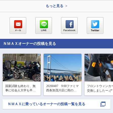
もっと見る >
ＮＭＡＸ
オーナーの投稿を見る
国家試験も終わり、無
20260407　9:00ファミマ
フロントウィンカ
事に社会人大学も卒業
西条加茂川店に雨の中
交換しましたー⸜(*˙
して、久々に昨日会社
集合

˙*)⸝

の方々とツーリングし
動画が載せれない
10:00 サンライズ糸山で
てきました！佐久平の
で、オープニング
ＮＭＡＸ
に乗っているオーナーの投稿一覧を見る
記念撮影しチケット購
蕎麦屋さん美味しかっ
が見てもらえない
入…と思いきやサンラ
たです。写真に撮りそ
残念😭
