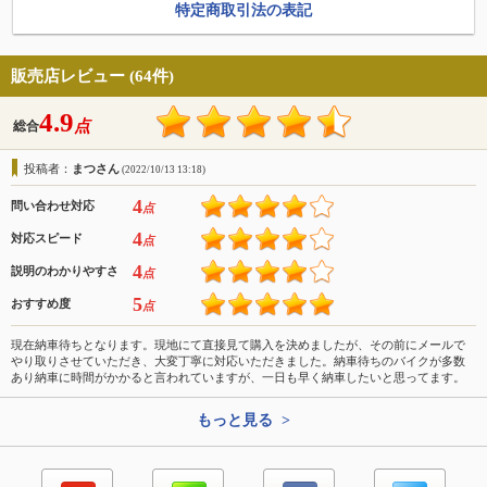
特定商取引法の表記
販売店レビュー (64件)
4.9
点
総合
投稿者：
まつさん
(2022/10/13 13:18)
4
問い合わせ対応
点
4
対応スピード
点
4
説明のわかりやすさ
点
5
おすすめ度
点
現在納車待ちとなります。現地にて直接見て購入を決めましたが、その前にメールで
やり取りさせていただき、大変丁寧に対応いただきました。納車待ちのバイクが多数
あり納車に時間がかかると言われていますが、一日も早く納車したいと思ってます。
もっと見る >