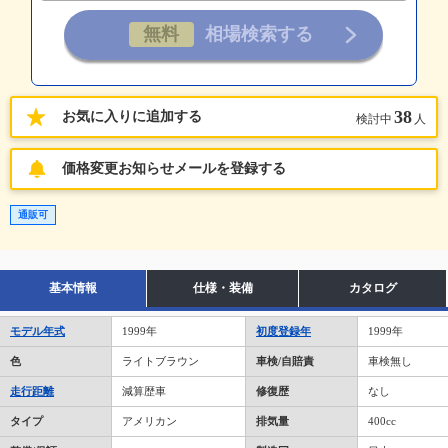
38
お気に入りに追加する
検討中
人
価格変更お知らせメールを登録する
通販可
基本情報
仕様・装備
カタログ
モデル年式
1999年
初度登録年
1999年
色
ライトブラウン
車検/自賠責
車検無し
走行距離
減算歴車
修復歴
なし
タイプ
アメリカン
排気量
400cc