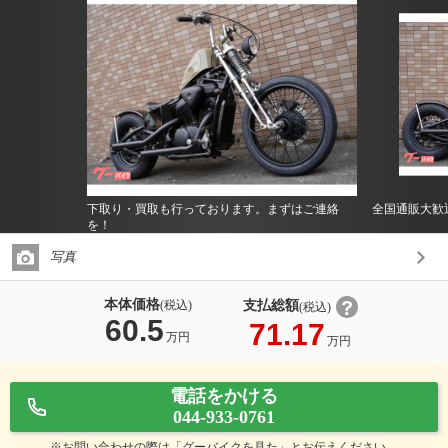
下取り・買取も行っております。まずはご連絡
全国通販大歓
を！
写真
本体価格
支払総額
(税込)
(税込)
60.5
71.17
万円
万円
電話をかける
044-933-0761
※お問い合わせの際は「グーバイクを見た」とお伝えください。