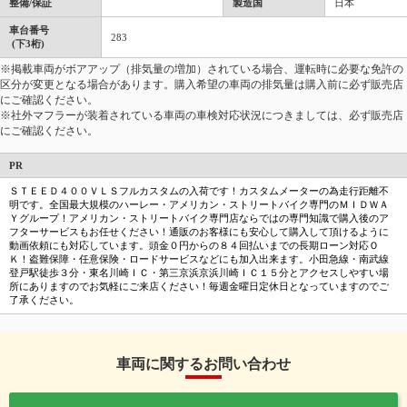
整備/保証
製造国
日本
車台番号
283
(下3桁)
※掲載車両がボアアップ（排気量の増加）されている場合、運転時に必要な免許の
区分が変更となる場合があります。購入希望の車両の排気量は購入前に必ず販売店
にご確認ください。
※社外マフラーが装着されている車両の車検対応状況につきましては、必ず販売店
にご確認ください。
PR
ＳＴＥＥＤ４００ＶＬＳフルカスタムの入荷です！カスタムメーターの為走行距離不
明です。全国最大規模のハーレー・アメリカン・ストリートバイク専門のＭＩＤＷＡ
Ｙグループ！アメリカン・ストリートバイク専門店ならではの専門知識で購入後のア
フターサービスもお任せください！通販のお客様にも安心して購入して頂けるように
動画依頼にも対応しています。頭金０円からの８４回払いまでの長期ローン対応Ｏ
Ｋ！盗難保障・任意保険・ロードサービスなどにも加入出来ます。小田急線・南武線
登戸駅徒歩３分・東名川崎ＩＣ・第三京浜京浜川崎ＩＣ１５分とアクセスしやすい場
所にありますのでお気軽にご来店ください！毎週金曜日定休日となっていますのでご
了承ください。
車両に関するお問い合わせ