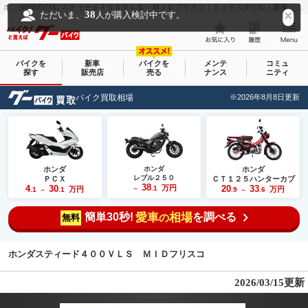
ホンダ(HONDA) スティード４００ＶＬＳ ＭＩＤフリスコ｜ミッドスタイル｜新車・中古バイクなら【グーバイク(GooBike)】
38
ただいま、
人が購入検討中です。
バイクを
新車
バイクを
メンテ
コミュ
探す
販売店
売る
ナンス
ニティ
バイク買取相場
※2026年8月8日更新
ホンダ
ホンダ
ホンダ
レブル２５０
ＰＣＸ
ＣＴ１２５ハンターカブ
38
4
30
万円
20
33
.1
万円
万円
.1
.1
～
.9
.6
～
～
簡単30秒!
愛車
相場
を調べる
の
無料
ホンダスティード４００ＶＬＳ ＭＩＤフリスコ
2026/03/15更新