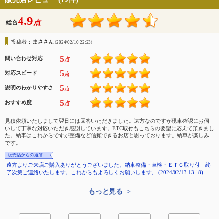
販売店レビュー (19件)
4.9
点
総合
投稿者：
まささん
(2024/02/10 22:23)
5
問い合わせ対応
点
5
対応スピード
点
5
説明のわかりやすさ
点
5
おすすめ度
点
見積依頼いたしまして翌日には回答いただきました。遠方なのですが現車確認にお伺
いして丁寧な対応いただき感謝しています。ETC取付もこちらの要望に応えて頂きまし
た。納車はこれからですが整備など信頼できるお店と思っております。納車が楽しみ
です。
販売店からの返答
遠方よりご来店ご購入ありがとうございました。納車整備・車検・ＥＴＣ取り付 終
了次第ご連絡いたします。これからもよろしくお願いします。 (2024/02/13 13:18)
もっと見る >