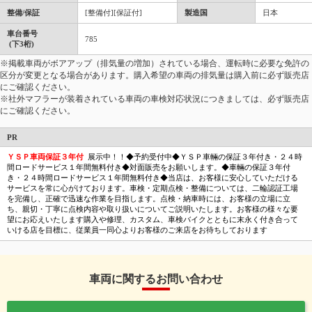
整備/保証
[整備付][保証付]
製造国
日本
車台番号
785
(下3桁)
※掲載車両がボアアップ（排気量の増加）されている場合、運転時に必要な免許の
区分が変更となる場合があります。購入希望の車両の排気量は購入前に必ず販売店
にご確認ください。
※社外マフラーが装着されている車両の車検対応状況につきましては、必ず販売店
にご確認ください。
PR
ＹＳＰ車両保証３年付
展示中！！◆予約受付中◆ＹＳＰ車輛の保証３年付き・２４時
間ロードサービス１年間無料付き◆対面販売をお願いします。◆車輛の保証３年付
き・２４時間ロードサービス１年間無料付き◆当店は、お客様に安心していただける
サービスを常に心がけております。車検・定期点検・整備については、二輪認証工場
を完備し、正確で迅速な作業を目指します。点検・納車時には、お客様の立場に立
ち、親切・丁寧に点検内容や取り扱いについてご説明いたします。お客様の様々な要
望にお応えいたします購入や修理、カスタム、車検バイクとともに末永く付き合って
いける店を目標に、従業員一同心よりお客様のご来店をお待ちしております
車両に関するお問い合わせ