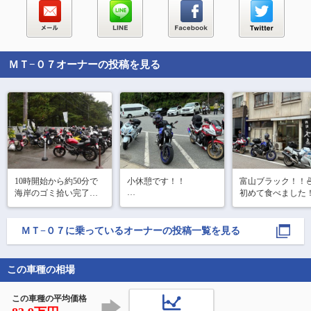
ＭＴ−０７
オーナーの投稿を見る
10時開始から約50分で
小休憩です！！

富山ブラック！！🍜
海岸のゴミ拾い完了。

初めて食べました！
#アフターSSTR 
味が濃くてめちゃ
この後ステージイベン
ゃ美味しかったです
ト。

👍👍

ＭＴ−０７
に乗っているオーナーの投稿一覧を見る
#アフターSSTR 
#ラブジアース 

この車種の相場
#ラブジアースミーティ
ング 

#沼津市 

この車種の平均価格
#御浜岬 