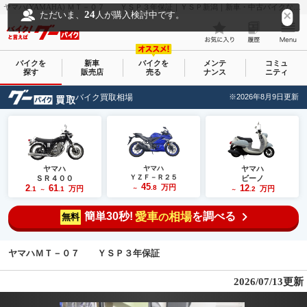
ヤマハ(YAMAHA) ＭＴ－０７ ＹＳＰ３年保証｜ＹＳＰ新潟｜新車・中古バイクなら【グーバイク(GooBike)】
24
ただいま、
人が購入検討中です。
バイクを
新車
バイクを
メンテ
コミュ
探す
販売店
売る
ナンス
ニティ
バイク買取相場
※2026年8月9日更新
ヤマハ
ヤマハ
ヤマハ
ＹＺＦ－Ｒ２５
ＳＲ４００
ビーノ
45
2
61
万円
12
.8
万円
万円
.1
.1
～
.2
～
～
簡単30秒!
愛車
相場
を調べる
の
無料
ヤマハＭＴ－０７ ＹＳＰ３年保証
2026/07/13更新