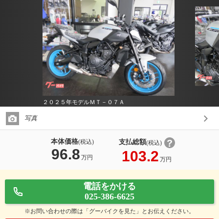
２０２５年モデルＭＴ－０７Ａ
写真
本体価格
支払総額
(税込)
(税込)
96.8
103.2
万円
万円
電話をかける
025-386-6625
※お問い合わせの際は「グーバイクを見た」とお伝えください。