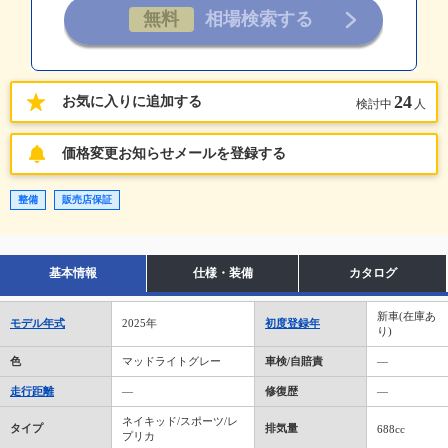
24
お気に入りに追加する
検討中
人
価格変更お知らせメールを登録する
整備
販売店保証
基本情報
仕様・装備
カタログ
新車(在庫あ
モデル年式
2025年
初度登録年
り)
色
マッドライトグレー
車検/自賠責
―
走行距離
―
修復歴
―
ネイキッド/スポーツ/レ
タイプ
排気量
688cc
プリカ