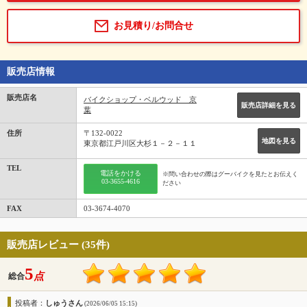
お見積り/お問合せ
販売店情報
販売店名
バイクショップ・ベルウッド 京
販売店詳細を見る
葉
住所
〒132-0022
地図を見る
東京都江戸川区大杉１－２－１１
TEL
電話をかける
※問い合わせの際はグーバイクを見たとお伝えく
03-3655-4616
ださい
FAX
03-3674-4070
販売店レビュー (35件)
5
点
総合
投稿者：
しゅうさん
(2026/06/05 15:15)