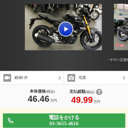
・ヤマハ正規
動画1件
写真
本体価格
支払総額
(税込)
(税込)
46.46
49.99
万円
万円
電話をかける
03-3655-4616