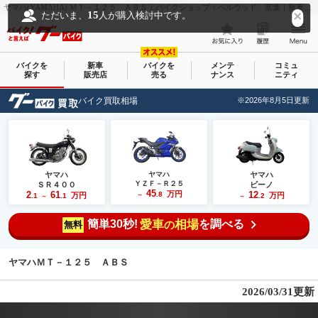
ヤマハ(YAMAHA) ＭＴ－１２５ ＡＢＳ｜バイクショップ・ベルウッド 京葉｜新車・中古バイクなら【グーバイク(GooBike)】
15
ただいま、
人が購入検討中です。
バイクを
新車
バイクを
メンテ
コミュ
探す
販売店
売る
ナンス
ニティ
バイク買取相場
※2026年8月5日更新
ヤマハ
ヤマハ
ヤマハ
ＹＺＦ－Ｒ２５
ＳＲ４００
ビーノ
45
2
61
万円
12
.8
万円
万円
.1
.1
～
.2
～
～
簡単30秒!
愛車
相場
を調べる
の
無料
ヤマハＭＴ－１２５ ＡＢＳ
2026/03/31更新