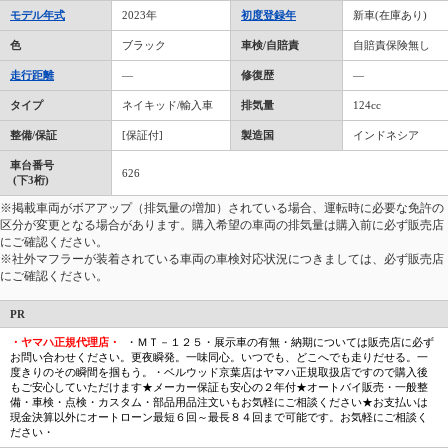
モデル年式
2023年
初度登録年
新車(在庫あり)
色
ブラック
車検/自賠責
自賠責保険無し
走行距離
―
修復歴
―
タイプ
ネイキッド/輸入車
排気量
124cc
整備/保証
[保証付]
製造国
インドネシア
車台番号
626
(下3桁)
※掲載車両がボアアップ（排気量の増加）されている場合、運転時に必要な免許の
区分が変更となる場合があります。購入希望の車両の排気量は購入前に必ず販売店
にご確認ください。
※社外マフラーが装着されている車両の車検対応状況につきましては、必ず販売店
にご確認ください。
PR
・ヤマハ正規代理店・
・ＭＴ－１２５・展示車の有無・納期については販売店に必ず
お問い合わせください。更夜瞬発。一味同心。いつでも、どこへでも走りだせる。一
度きりのその瞬間を掴もう。・ベルウッド京葉店はヤマハ正規取扱店ですので購入後
もご安心していただけます★メーカー保証も安心の２年付★オートバイ販売・一般整
備・車検・点検・カスタム・部品用品注文いもお気軽にご相談ください★お支払いは
現金決算以外にオートローン最短６回～最長８４回まで可能です。お気軽にご相談く
ださい・