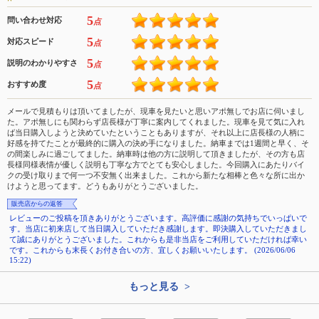
5
問い合わせ対応
点
5
対応スピード
点
5
説明のわかりやすさ
点
5
おすすめ度
点
メールで見積もりは頂いてましたが、現車を見たいと思いアポ無しでお店に伺いまし
た。アポ無しにも関わらず店長様が丁寧に案内してくれました。現車を見て気に入れ
ば当日購入しようと決めていたということもありますが、それ以上に店長様の人柄に
好感を持てたことが最終的に購入の決め手になりました。納車までは1週間と早く、そ
の間楽しみに過ごしてました。納車時は他の方に説明して頂きましたが、その方も店
長様同様表情が優しく説明も丁寧な方でとても安心しました。今回購入にあたりバイ
クの受け取りまで何一つ不安無く出来ました。これから新たな相棒と色々な所に出か
けようと思ってます。どうもありがとうございました。
販売店からの返答
レビューのご投稿を頂きありがとうございます。高評価に感謝の気持ちでいっぱいで
す。当店に初来店して当日購入していただき感謝します。即決購入していただきまし
て誠にありがとうございました。これからも是非当店をご利用していただければ幸い
です。これからも末長くお付き合いの方、宜しくお願いいたします。 (2026/06/06
15:22)
もっと見る >