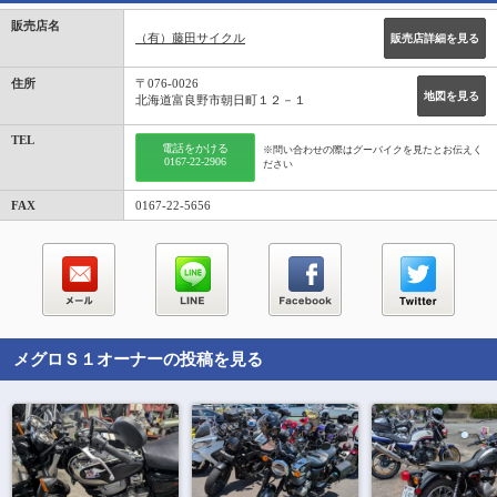
販売店名
（有）藤田サイクル
販売店詳細を見る
住所
〒076-0026
地図を見る
北海道富良野市朝日町１２－１
TEL
電話をかける
※問い合わせの際はグーバイクを見たとお伝えく
0167-22-2906
ださい
FAX
0167-22-5656
メグロＳ１
オーナーの投稿を見る