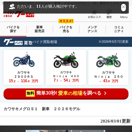
カワサキ(KAWASAKI) メグロＳ１ 新車 ２０２６モデル｜（有）藤田サイクル｜新車・中古バイクなら【グーバイク(GooBike)】
11
ただいま、
人が購入検討中です。
バイクを
新車
バイクを
メンテ
コミュ
探す
販売店
売る
ナンス
ニティ
バイク買取相場
※2026年8月7日更新
カワサキ
カワサキ
カワサキ
Ｎｉｎｊａ ４００
Ｚ９００ＲＳ
Ｎｉｎｊａ ２５０
7
54
15
116
万円
43
.7
.1
万円
万円
.2
.6
～
.8
～
～
簡単30秒!
愛車
相場
を調べる
の
無料
カワサキメグロＳ１ 新車 ２０２６モデル
2026/03/01更新