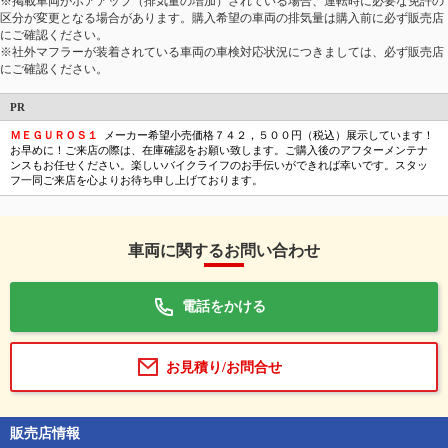
※掲載車両がボアアップ（排気量の増加）されている場合、運転時に必要な免許の
区分が変更となる場合があります。購入希望の車両の排気量は購入前に必ず販売店
にご確認ください。
※社外マフラーが装着されている車両の車検対応状況につきましては、必ず販売店
にご確認ください。
PR
ＭＥＧＵＲＯＳ１
メーカー希望小売価格７４２，５００円（税込）展示しています！
お早めに！ご来店の際は、在庫確認をお願い致します。ご購入後のアフターメンテナ
ンスもお任せください。楽しいバイクライフのお手伝いができれば幸いです。スタッ
フ一同ご来店を心よりお待ち申し上げております。
車両に関するお問い合わせ
電話をかける
お見積り/お問合せ
販売店情報