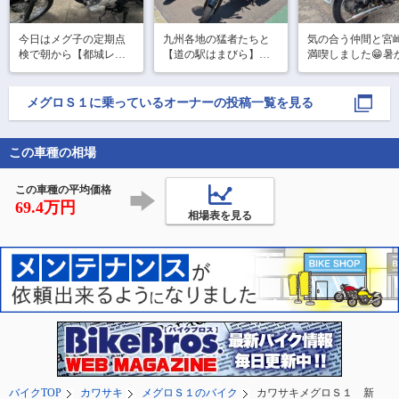
今日はメグ子の定期点
九州各地の猛者たちと
気の合う仲間と宮
検で朝から【都城レッ
【道の駅はまびら】で
満喫しました😁暑
ドバロン】へ来てます

休憩😁
たけど楽しい１日
バイク屋に来ると色ん
ごせました😊
バイクがあって退屈し
メグロＳ１
に乗っているオーナーの投稿一覧を見る
ません😊

やっぱり大型も良いよ
なぁ〜なんて😅
この車種の相場
この車種の平均価格
69.4万円
相場表を見る
バイクTOP
カワサキ
メグロＳ１のバイク
カワサキメグロＳ１ 新