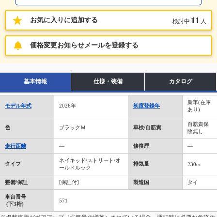
11
お気に入りに追加する
検討中
人
価格変更お知らせメールを登録する
基本情報
仕様・装備
カタログ
新車(在庫
モデル年式
2026年
初度登録年
あり)
自賠責保
色
ブラックＭ
車検/自賠責
険無し
走行距離
―
修復歴
―
ネイキッド/ストリート/オ
タイプ
排気量
230cc
ールドルック
整備/保証
[保証付]
製造国
タイ
車台番号
571
(下3桁)