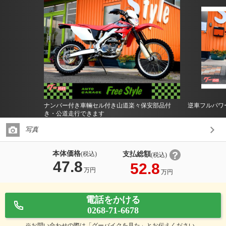
ナンバー付き車輛セル付き山道楽々保安部品付
逆車フルパワ
き・公道走行できます
写真
本体価格
支払総額
(税込)
(税込)
47.8
52.8
万円
万円
電話をかける
0268-71-6678
※お問い合わせの際は「グーバイクを見た」とお伝えください。