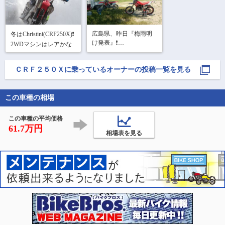
広島県、昨日『梅雨明
冬はChristini(CRF250X)❗

け発表』❗

2WDマシンはレアかな
さぁ～晴天の中

テージャスランチで練
ＣＲＦ２５０Ｘ
に乗っているオーナーの投稿一覧を見る
習だぁ‼️

先輩を無理やり連れ出
この車種の相場
す(笑)
この車種の平均価格
61.7万円
相場表を見る