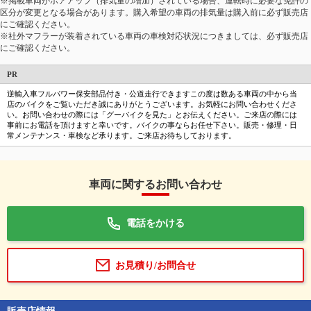
※掲載車両がボアアップ（排気量の増加）されている場合、運転時に必要な免許の
区分が変更となる場合があります。購入希望の車両の排気量は購入前に必ず販売店
にご確認ください。
※社外マフラーが装着されている車両の車検対応状況につきましては、必ず販売店
にご確認ください。
PR
逆輸入車フルパワー保安部品付き・公道走行できますこの度は数ある車両の中から当
店のバイクをご覧いただき誠にありがとうございます。お気軽にお問い合わせくださ
い。お問い合わせの際には「グーバイクを見た」とお伝えください。ご来店の際には
事前にお電話を頂けますと幸いです。バイクの事ならお任せ下さい。販売・修理・日
常メンテナンス・車検など承ります。ご来店お待ちしております。
車両に関するお問い合わせ
電話をかける
お見積り/お問合せ