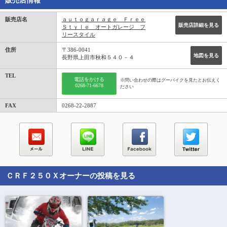
販売店情報
販売店名
ａｕｔｏｇａｒａｇｅ Ｆｒｅｅ
販売店詳細を見る
Ｓｔｙｌｅ オートガレージ フ
リースタイル
住所
〒386-0041
地図を見る
長野県上田市秋和５４０－４
TEL
電話をかける
※問い合わせの際はグーバイクを見たとお伝えく
0268-71-6678
ださい
FAX
0268-22-2887
ＣＲＦ２５０Ｘ
オーナーの投稿を見る