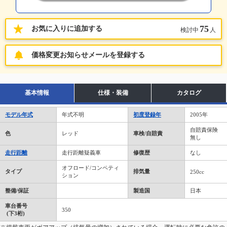
75
お気に入りに追加する
検討中
人
価格変更お知らせメールを登録する
基本情報
仕様・装備
カタログ
モデル年式
年式不明
初度登録年
2005年
自賠責保険
色
レッド
車検/自賠責
無し
走行距離
走行距離疑義車
修復歴
なし
オフロード/コンペティ
タイプ
排気量
250cc
ション
整備/保証
製造国
日本
車台番号
350
(下3桁)