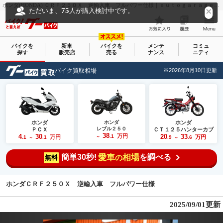
ホンダ(HONDA) ＣＲＦ２５０Ｘ 逆輸入車 フルパワー仕様｜ａｕｔｏｇａｒａｇｅ ＦｒｅｅＳｔｙｌｅ オートガレージ フリースタイル｜新車・中古バイクなら【グーバイク(GooBike)】
75
ただいま、
人が購入検討中です。
バイクを
新車
バイクを
メンテ
コミュ
探す
販売店
売る
ナンス
ニティ
バイク買取相場
※2026年8月10日更新
ホンダ
ホンダ
ホンダ
レブル２５０
ＰＣＸ
ＣＴ１２５ハンターカブ
38
4
30
万円
20
33
.1
万円
万円
.1
.1
～
.9
.6
～
～
簡単30秒!
愛車
相場
を調べる
の
無料
ホンダＣＲＦ２５０Ｘ 逆輸入車 フルパワー仕様
2025/09/01更新