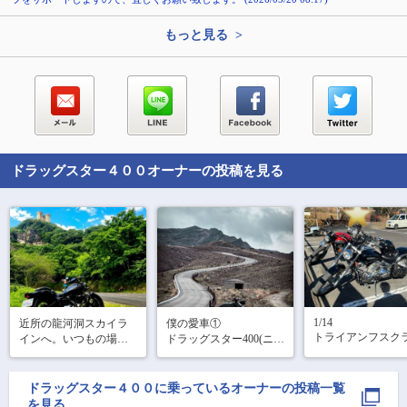
もっと見る >
ドラッグスター４００
オーナーの投稿を見る
1/14

近所の龍河洞スカイラ
僕の愛車①

トライアンフスク
インへ。いつもの場所
ドラッグスター400(ニュ
プラー900

も、今日のような良い
ーロッドカスタム)

ドラッグスター400

天気だとまた違った表
愛知から九州まで下道
情に見えて最高です。
往復1600kmソロツーリ
ドラッグスター４００
に乗っているオーナーの投稿一覧
津久井プチツーリ
ふらっと走りに来るの
ングした時のフォト📷
を見る