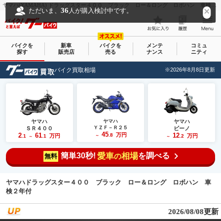
ヤマハ(YAMAHA) ドラッグスター４００ ブラック ロー＆ロング ロボハン 車検２年付｜オートグルーヴ つくば店｜新車・中古バイクなら【グーバイク(GooBike)】
36
ただいま、
人が購入検討中です。
バイクを
新車
バイクを
メンテ
コミュ
探す
販売店
売る
ナンス
ニティ
バイク買取相場
※2026年8月8日更新
ヤマハ
ヤマハ
ヤマハ
ＹＺＦ－Ｒ２５
ＳＲ４００
ビーノ
45
2
61
万円
12
.8
万円
万円
.1
.1
～
.2
～
～
簡単30秒!
愛車
相場
を調べる
の
無料
ヤマハドラッグスター４００ ブラック ロー＆ロング ロボハン 車
検２年付
2026/08/08更新