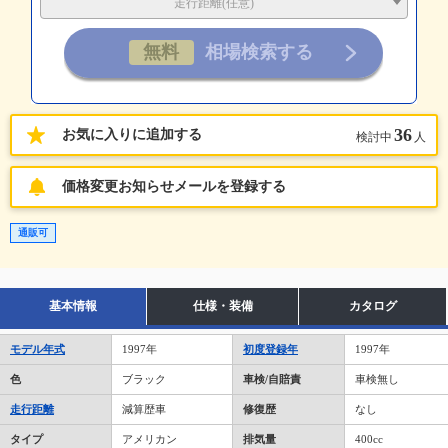
走行距離(任意)
36
お気に入りに追加する
検討中
人
価格変更お知らせメールを登録する
通販可
基本情報
仕様・装備
カタログ
モデル年式
1997年
初度登録年
1997年
色
ブラック
車検/自賠責
車検無し
走行距離
減算歴車
修復歴
なし
タイプ
アメリカン
排気量
400cc