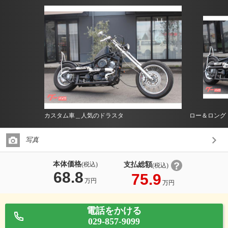
カスタム車＿人気のドラスタ
ロー＆ロング
写真
本体価格
支払総額
(税込)
(税込)
68.8
75.9
万円
万円
電話をかける
029-857-9099