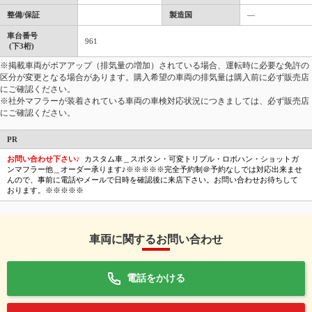
整備/保証
製造国
―
車台番号
961
(下3桁)
※掲載車両がボアアップ（排気量の増加）されている場合、運転時に必要な免許の
区分が変更となる場合があります。購入希望の車両の排気量は購入前に必ず販売店
にご確認ください。
※社外マフラーが装着されている車両の車検対応状況につきましては、必ず販売店
にご確認ください。
PR
お問い合わせ下さい♪
カスタム車＿スポタン・可変トリプル・ロボハン・ショットガ
ンマフラー他＿オーダー承ります♪※※※※※完全予約制＠予約なしでは対応出来ませ
んので、事前に電話やメールで日時を確認後に来店下さい。お問い合わせお待ちして
おります。※※※※※
車両に関するお問い合わせ
電話をかける