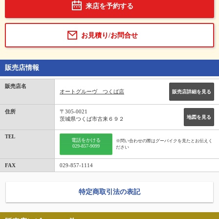
来店を予約する
お見積り/お問合せ
販売店情報
販売店名
オートグルーヴ つくば店
販売店詳細を見る
住所
〒305-0021
地図を見る
茨城県つくば市古来６９２
TEL
電話をかける
※問い合わせの際はグーバイクを見たとお伝えく
029-857-9099
ださい
FAX
029-857-1114
特定商取引法の表記