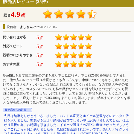
販売店レビュー (25件)
4.9
点
総合
投稿者：
よしさん
(2026/05/19 21:16)
5
問い合わせ対応
点
5
対応スピード
点
5
説明のわかりやすさ
点
5
おすすめ度
点
GooBikeをみて現車確認のアポを取り本日見に行き、本日ZRX400を契約してきまし
た。他の方のレビュー通り社長がとても良い方です。車輌についても細かく良い点だ
けでなく直さなきゃいけない点も隠さずに説明してくれました。なので購入をその場
で決めました。カスタムについても私の微妙なセンスに嫌な顔ひとつせずにとても親
身に相談に乗ってくれました。お忙しい中、とても楽しい時間をありがとうございま
した。そして迎えに行くまでZRX400をよろしくお願いします。納車までカスタムを考
えながら恋人を待つ気分で楽しく過ごしたいと思います。
販売店からの返答
先日は納車ありがとうございました。ハンドル変更とホイール塗装などのカスタム依
頼を承りました。塗装が予定より納期が延びてしまい申し訳ありませんでした。仕上
がり重視の為、お時間を頂きました。イメージ通り？のZRXに出来上がったでしょう
か？これからも何かありましたら、気軽に相談頂ければ幸いです。楽しいバイクライ
フをサポートしますので、宜しくお願い致します。 (2026/05/20 08:17)