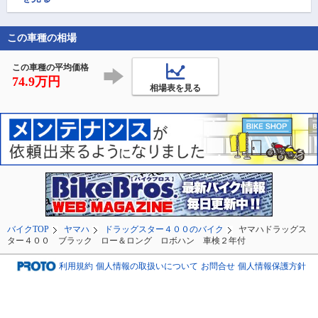
に丁度いい距離感！

#龍河洞スカイライン

この車種の相場
#高知のスポット

#日本百名道

#シ
この車種の平均価格
74.9万円
相場表を見る
バイクTOP
ヤマハ
ドラッグスター４００のバイク
ヤマハドラッグス
ター４００ ブラック ロー＆ロング ロボハン 車検２年付
利用規約
個人情報の取扱いについて
お問合せ
個人情報保護方針