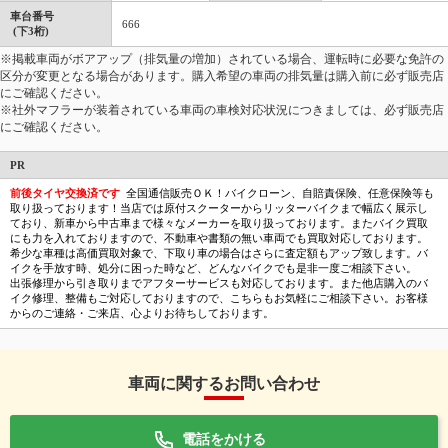
車台番号
666
(下3桁)
※掲載車両がボアアップ（排気量の増加）されている場合、運転時に必要な免許の
区分が変更となる場合があります。購入希望の車両の排気量は購入前に必ず販売店
にご確認ください。
※社外マフラーが装着されている車両の車検対応状況につきましては、必ず販売店
にご確認ください。
PR
前後タイヤ交換済です
全国通信販売ＯＫ！バイクローン、自賠責保険、任意保険等も
取り扱っております！当店では原付スクーターからリッターバイクまで幅広く展示し
ており、新車から中古車まで様々なメーカーを取り扱っております。またバイク買取
にも力を入れておりますので、不動車や書類の無い車両でも買取対応しております。
希少な車種は高価買取対象で、下取り車の場合はさらに査定額もアップ致します。バ
イクを手放す時、処分に困った時など、どんなバイクでも是非一度ご相談下さい。
出張修理から引き取りまでアフターサービスも対応しております。また他店購入のバ
イク修理、整備もご対応しておりますので、こちらもお気軽にご相談下さい。お客様
からのご連絡・ご来店、心よりお待ちしております。
車両に関するお問い合わせ
電話をかける