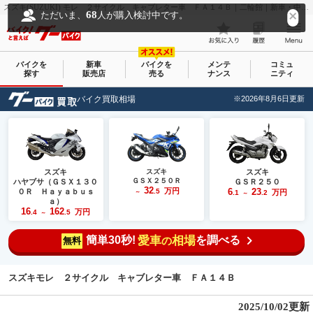
スズキ(SUZUKI) モレ ２サイクル キャブレター車 ＦＡ１４Ｂ｜二輪館｜新車・中古バイクなら【グーバイク(GooBike)】
68
ただいま、
人が購入検討中です。
バイクを
新車
バイクを
メンテ
コミュ
探す
販売店
売る
ナンス
ニティ
バイク買取相場
※2026年8月6日更新
スズキ
スズキ
スズキ
ＧＳＸ２５０Ｒ
ハヤブサ（ＧＳＸ１３０
ＧＳＲ２５０
32
万円
6
23
０Ｒ Ｈａｙａｂｕｓ
.5
万円
～
.1
.2
～
ａ）
16
162
万円
.4
.5
～
簡単30秒!
愛車
相場
を調べる
の
無料
スズキモレ ２サイクル キャブレター車 ＦＡ１４Ｂ
2025/10/02更新