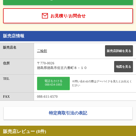
お見積り/お問合せ
販売店情報
販売店名
二輪館
販売店詳細を見る
住所
〒770-0026
地図を見る
徳島県徳島市佐古六番町８－１０
TEL
電話をかける
※問い合わせの際はグーバイクを見たとお伝えく
088-654-1003
ださい
FAX
088-611-6570
特定商取引法の表記
販売店レビュー (8件)