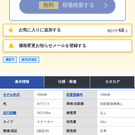
68
お気に入りに追加する
検討中
人
価格変更お知らせメールを登録する
通販可
販売店保証
基本情報
仕様・装備
カタログ
モデル年式
1996年
初度登録年
1996年
色
ホワイト
車検/自賠責
自賠責保険無し
走行距離
34231Km
修復歴
なし
タイプ
スクーター
排気量
50cc
整備/保証
[保証付]
製造国
日本