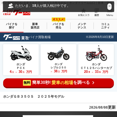
ホンダ(HONDA) ＧＢ３５０Ｓ ２０２５年モデル｜ホンダドリーム山口｜新車・中古バイクなら【グーバイク(GooBike)】
18
ただいま、
人が購入検討中です。
バイクを
新車
バイクを
メンテ
コミュ
探す
販売店
売る
ナンス
ニティ
バイク買取相場
※2026年8月10日更新
ホンダ
ホンダ
ホンダ
レブル２５０
ＰＣＸ
ＣＴ１２５ハンターカブ
38
4
30
万円
20
33
.1
万円
万円
.1
.1
～
.9
.6
～
～
簡単30秒!
愛車
相場
を調べる
の
無料
ホンダＧＢ３５０Ｓ ２０２５年モデル
2026/08/08更新