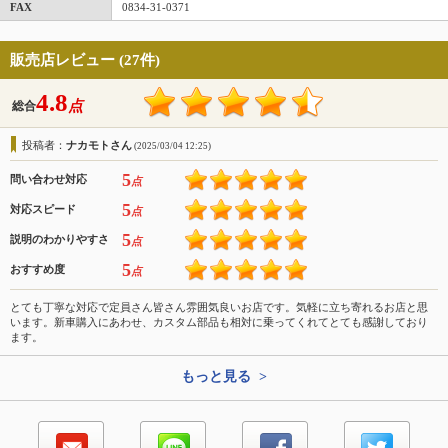
FAX
0834-31-0371
販売店レビュー (27件)
4.8
点
総合
投稿者：
ナカモトさん
(2025/03/04 12:25)
5
問い合わせ対応
点
5
対応スピード
点
5
説明のわかりやすさ
点
5
おすすめ度
点
とても丁寧な対応で定員さん皆さん雰囲気良いお店です。気軽に立ち寄れるお店と思
います。新車購入にあわせ、カスタム部品も相対に乗ってくれてとても感謝しており
ます。
もっと見る >