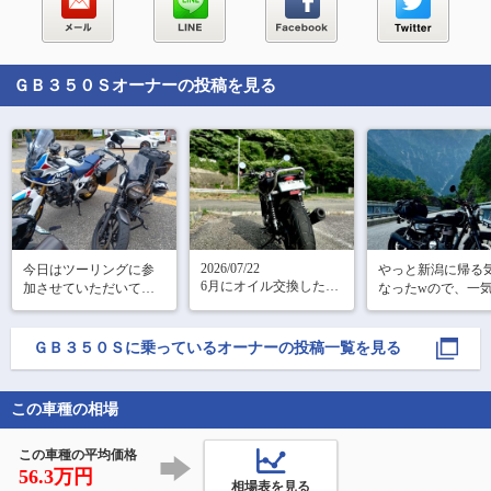
ＧＢ３５０Ｓ
オーナーの投稿を見る
2026/07/22

今日はツーリングに参
やっと新潟に帰る
6月にオイル交換したば
加させていただいて、
なったwので、一
っかなのにもう交換(つ
すだちそうめん食べま
本海側まで下道
Д`) 

した。

320km=͟͟͞͞┌(￣∇)┘♪

ＧＢ３５０Ｓ
に乗っているオーナーの投稿一覧を見る
今年の夏も暑いと思っ
さっぱりしておいしか
往路で全くダメだ
て前回から硬めの15w-
ったです。

北アを逆側からリ
50を採用。そしてリヤ
ジ。

この車種の相場
スプロケを35T→40Tに
大勢でのツーリングも
#北アルプス大橋  (
交換してるから、ロン
また楽しいです。
ア笠ヶ岳)

ツーでも燃
#安房峠  (奥:北
この車種の平均価格
56.3万円
相場表を見る