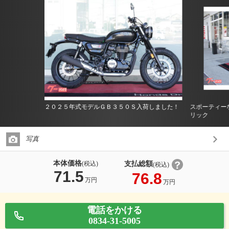
２０２５年式モデルＧＢ３５０Ｓ入荷しました！
スポーティー
リック
写真
本体価格
支払総額
(税込)
(税込)
71.5
76.8
万円
万円
電話をかける
0834-31-5005