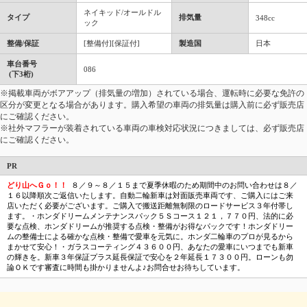
ネイキッド/オールドル
タイプ
排気量
348cc
ック
整備/保証
[整備付][保証付]
製造国
日本
車台番号
086
(下3桁)
※掲載車両がボアアップ（排気量の増加）されている場合、運転時に必要な免許の
区分が変更となる場合があります。購入希望の車両の排気量は購入前に必ず販売店
にご確認ください。
※社外マフラーが装着されている車両の車検対応状況につきましては、必ず販売店
にご確認ください。
PR
どり山へＧｏ！！
８／９～８／１５まで夏季休暇のため期間中のお問い合わせは８／
１６以降順次ご返信いたします。自動二輪新車は対面販売車両です、ご購入にはご来
店いただく必要がございます。ご購入で搬送距離無制限のロードサービス３年付帯し
ます。・ホンダドリームメンテナンスパック５Ｓコース１２１，７７０円、法的に必
要な点検、ホンダドリームが推奨する点検・整備がお得なパックです！ホンダドリー
ムの整備士による確かな点検・整備で愛車を元気に。ホンダ二輪車のプロが見るから
まかせて安心！・ガラスコーティング４３６００円、あなたの愛車にいつまでも新車
の輝きを。新車３年保証プラス延長保証で安心を２年延長１７３００円。ローンも勿
論ＯＫです審査に時間も掛かりませんよ♪お問合せお待ちしています。