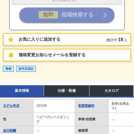
走行距離(任意)
18
お気に入りに追加する
検討中
人
価格変更お知らせメールを登録する
整備
販売店保証
基本情報
仕様・装備
カタログ
新車(在庫あ
モデル年式
2025年
初度登録年
り)
ヘビーグレーメタリッ
色
車検/自賠責
―
ク
走行距離
―
修復歴
―