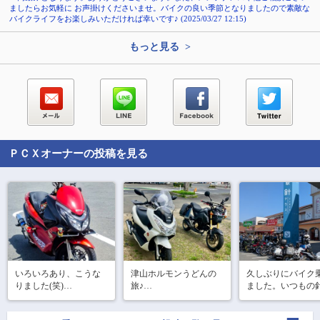
ましたらお気軽に お声掛けくださいませ。バイクの良い季節となりましたので素敵な
バイクライフをお楽しみいただければ幸いです♪ (2025/03/27 12:15)
もっと見る >
ＰＣＸ
オーナーの投稿を見る
いろいろあり、こうな
津山ホルモンうどんの
久しぶりにバイク
りました(笑)

旅♪

ました。いつもの
今回はSNSお友達の
ラスへ行きました
ぼちぼちの投稿になり
GROMくんと二人旅で
り、@81582 さん