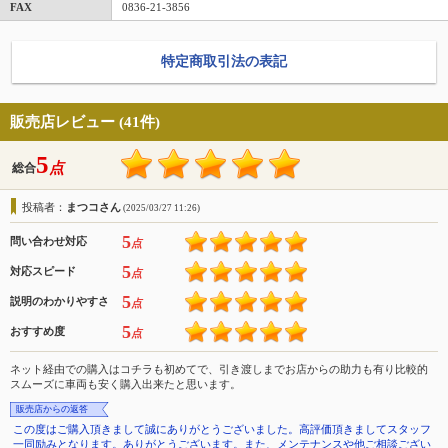
FAX
0836-21-3856
特定商取引法の表記
販売店レビュー (41件)
5
点
総合
投稿者：
まつコさん
(2025/03/27 11:26)
5
問い合わせ対応
点
5
対応スピード
点
5
説明のわかりやすさ
点
5
おすすめ度
点
ネット経由での購入はコチラも初めてで、引き渡しまでお店からの助力も有り比較的
スムーズに車両も安く購入出来たと思います。
販売店からの返答
この度はご購入頂きまして誠にありがとうございました。高評価頂きましてスタッフ
一同励みとなります。ありがとうございます。また、メンテナンスや他ご相談ござい