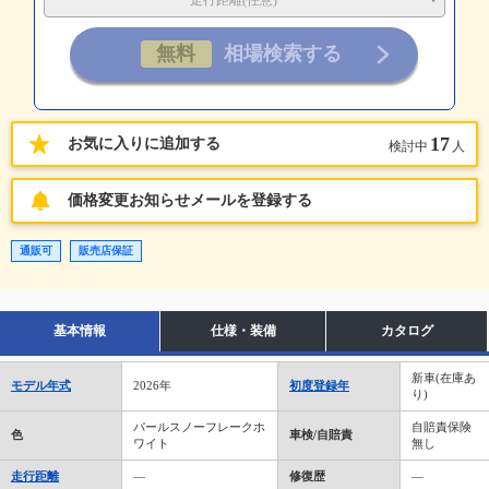
走行距離(任意)
17
お気に入りに追加する
検討中
人
価格変更お知らせメールを登録する
通販可
販売店保証
基本情報
仕様・装備
カタログ
新車(在庫あ
モデル年式
2026年
初度登録年
り)
パールスノーフレークホ
自賠責保険
色
車検/自賠責
ワイト
無し
走行距離
―
修復歴
―