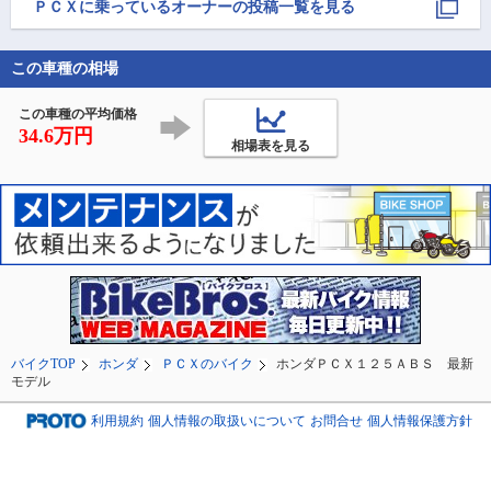
ますが、よろしくお願
す！

違いましたが気づ
ＰＣＸ
に乗っているオーナーの投稿一覧を見る
いします。
雨が降らない事を祈り
もらえず。今のバ
ク、何かご存知な
ながら🏍️💨

たようです。

津山市上村の石川屋さ
この車種の相場
そのあと修理のた
んへ！ホルモンが凄く
見赤男爵へ行き、
柔らかくて大変美味し
この車種の平均価格
かったです👍

34.6万円
後は山田養蜂場はち
相場表を見る
バイクTOP
ホンダ
ＰＣＸのバイク
ホンダＰＣＸ１２５ＡＢＳ 最新
モデル
利用規約
個人情報の取扱いについて
お問合せ
個人情報保護方針