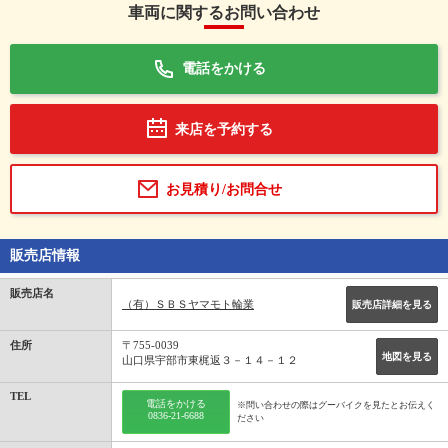
車両に関するお問い合わせ
電話をかける
来店を予約する
お見積り/お問合せ
販売店情報
販売店名
（有）ＳＢＳヤマモト輪業
販売店詳細を見る
住所
〒755-0039
地図を見る
山口県宇部市東梶返３－１４－１２
TEL
電話をかける
※問い合わせの際はグーバイクを見たとお伝えく
0836-21-6688
ださい