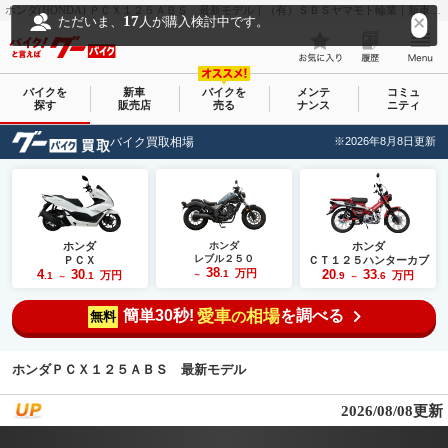
ホンダ(HONDA) ＰＣＸ１２５ＡＢＳ 最新モデル｜（有）ＳＢＳヤマモト輪業｜新車・中古バイクなら【グーバイク(GooBike)】
17
ただいま、
人が購入検討中です。
バイクを
新車
バイクを
メンテ
コミュ
探す
販売店
売る
ナンス
ニティ
バイク買取相場
※2026年8月8日更新
ホンダ
ホンダ
ホンダ
レブル２５０
ＰＣＸ
ＣＴ１２５ハンターカブ
38
4
30
万円
20
33
.1
万円
万円
.1
.1
～
.9
.6
～
～
簡単30秒!
愛車
相場
を調べる
の
無料
ホンダＰＣＸ１２５ＡＢＳ 最新モデル
2026/08/08更新