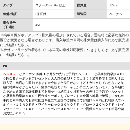
タイプ
スクーター(50cc以上)
排気量
124cc
整備/保証
[保証付]
製造国
ベトナム
車台番号
451
(下3桁)
※掲載車両がボアアップ（排気量の増加）されている場合、運転時に必要な免許の
区分が変更となる場合があります。購入希望の車両の排気量は購入前に必ず販売店
にご確認ください。
※社外マフラーが装着されている車両の車検対応状況につきましては、必ず販売店
にご確認ください。
PR
ヘルメットとクーポン
納車１ケ月前の先行ご予約でヘルメットと早期契約早割４００
０円金券クーポンをプレゼント☆大人気の新型ＰＣＸ１２５！通常枠で１台限り！店
頭入荷！当店なら即納できます☆今はまだ免許がないけど！今注文しておかないと納
期に時間がかかるみたい、憧れの最新モデル・今しか手に入らいないモデルを早期に
ご予約☆倉庫で免許取得までお預かり☆納車１ケ月前からの先行ご予約でヘルメット
と早期契約早割４０００円金券クーポンをプレゼント☆全国へ地元で練習してからの
車両と同時購入でお得な配送料金にて全国のご自宅までお届け☆車両と同時購入でヘ
ルメット１５％ＯＦＦ・ワイヤーロック３０％ＯＦＦ・グローブ２０％ＯＦＦ・レイ
ンウエアー２０％ＯＦＦ・バイクカバー３０％ＯＦＦでご提供☆クレジット均等分割
お支払いＯＫ☆