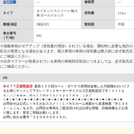
走行距離
―
修復歴
―
ネイキッド/ストリート/輸入
タイプ
排気量
124cc
車/オールドルック
整備/保証
[保証付]
製造国
中国
車台番号
042
(下3桁)
※掲載車両がボアアップ（排気量の増加）されている場合、運転時に必要な免許の
区分が変更となる場合があります。購入希望の車両の排気量は購入前に必ず販売店
にご確認ください。
※社外マフラーが装着されている車両の車検対応状況につきましては、必ず販売店
にご確認ください。
PR
ＭＵＴＴ正規取扱店
最長１５０回ローン・ボーナス併用頭金無しも可能憧れのバイク
をお得にゲットして下さい！マットモーターサイクルズ正規取扱店です！ｈｔｔｐ
ｓ：／／ｗｗｗ．ｍｕｔｔｍｏｔｏｒｃｙｃｌｅｓ．ｊｐ／
☆★☆★☆★☆★☆★☆★☆★☆★☆★☆★☆★☆★☆★☆★☆★☆★☆★☆★☆★☆★
お問合せは公式ＬＩＮＥがおススメ！！ＬＩＮＥホーム画面から友達検索『＠１３４
ｚｉｙｊｑ』を入力。お問合せ車両をご返信頂ければお得な情報、詳細画像などお送
り致します。是非ご登録お願いします。
お問い合わせ番号『２２０６０００１４２』