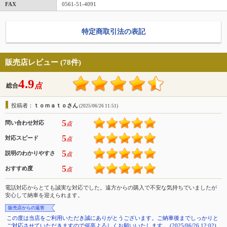
FAX
0561-51-4091
特定商取引法の表記
販売店レビュー (78件)
4.9
点
総合
投稿者：
ｔｏｍａｔｏさん
(2025/06/26 11:51)
5
問い合わせ対応
点
5
対応スピード
点
5
説明のわかりやすさ
点
5
おすすめ度
点
電話対応からとても誠実な対応でした。遠方からの購入で不安な気持ちでいましたが
安心して納車を迎えられます。
販売店からの返答
この度は当店をご利用いただき誠にありがとうございます。ご納車後までしっかりと
ご対応させていただきますので何卒よろしくお願いいたします。 (2025/06/26 12:02)