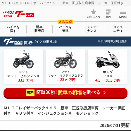
ＭＵＴＴ(MUTT) レイザーバック１２５ 新車 正規取扱店車両 メーカー保証付き ＡＢＳ付き インジェクション車 モノショック｜ＣＨＡＭＰＩＯＮ７６ 尾張旭店｜新車・中古バイクなら【グーバイク(GooBike)】
バイクを
新車
バイクを
メンテ
コミュ
探す
販売店
売る
ナンス
ニティ
バイク買取相場
※2026年8月6日更新
マット
マット
ホンダ
マット マスティフ２５０
マット ヒルツ２５０
ＰＣＸ
23
33
万円
4
30
.2
万円
万円
.7
～
.1
.1
～
～
簡単30秒!
愛車
相場
を調べる
の
無料
ＭＵＴＴレイザーバック１２５ 新車 正規取扱店車両 メーカー保証
付き ＡＢＳ付き インジェクション車 モノショック
2026/07/31更新