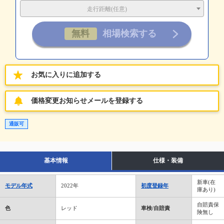
走行距離(任意)
お気に入りに追加する
価格変更お知らせメールを登録する
通販可
基本情報
仕様・装備
新車(在
モデル年式
2022年
初度登録年
庫あり)
自賠責保
色
レッド
車検/自賠責
険無し