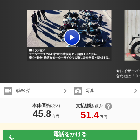
★レイザーバ
合わせは「０
動画1件
写真
本体価格
支払総額
(税込)
(税込)
45.8
51.4
万円
万円
電話をかける