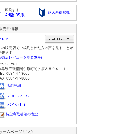
印刷する
購入基礎知識
A4版
B5版
販売店情報
ＶＲＰ
この販売店でご成約された方の声を見ることが
出来ます。
販売店レビューを見る(0件)
〒503-1501
岐阜県不破郡関ケ原町関ケ原３５００－１
EL: 0584-47-8066
AX: 0584-47-8066
店舗詳細
ショールーム
バイク(16)
特定商取引法の表記
ホームページリンク