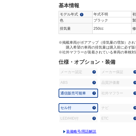
基本情報
モデル年式
年式不明
初
色
ブラック
製
排気量
250cc
修
※掲載車両がボアアップ（排気量の増加）され
購入希望の車両の排気量は購入前に必ず販
※社外マフラーが装着されている車両の車検対
仕様・オプション・装備
メーカー認定
メーカー保証
ABS
品質評価書
通信販売可能車
社外マフラー
セル付
ナビ
LED/HID付
ETC
装備略号/用語解説