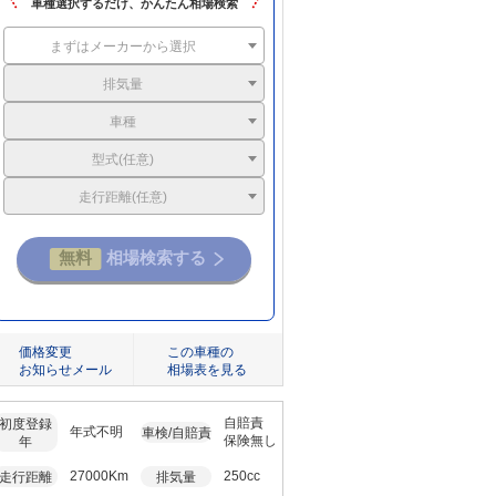
車種選択するだけ、かんたん相場検索
まずはメーカーから選択
排気量
車種
型式(任意)
走行距離(任意)
価格変更
この車種の
お知らせメール
相場表を見る
自賠責
初度登録
年式不明
車検/自賠責
保険無し
年
27000Km
250cc
走行距離
排気量