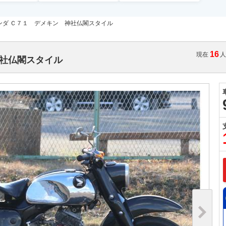
ンダ Ｃ７１ デメキン 神社仏閣スタイル
16
現在
神社仏閣スタイル