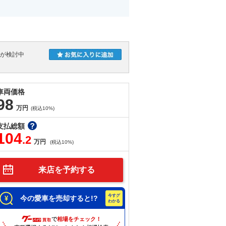
人が検討中
車両価格
98
万円
(税込10%)
支払総額
104
.2
万円
(税込10%)
来店を予約する
今の愛車を売却すると!?
で
相場をチェック！