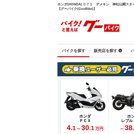
ホンダ(HONDA) Ｃ７１ デメキン 神社仏閣ス
【グーバイク(GooBike)】
バイクを探す
販売店を探す
ホンダ
ホ
ＰＣＸ
レブル
4
30
38
.1
.1
～
～
万円