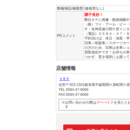
整備/保証/修復歴
[修復歴なし]
調子良好！
弊社ＨＰに画像・動画掲載中
（株）ブイ・アール・ピー・
す・名神高速の関ケ原インタ
（電話）０５８４－４７－８
PRコメント
予約頂けば、休日・深夜・早
旧車／絶版車／スポーツカー
の方のため、旧車は全車ショ
買取強化中です！お持ちの車
つかず、置き場所にも困って
店舗情報
ＶＲＰ
住所
〒503-1501岐阜県不破郡関ケ原町関ケ
TEL
0584-47-8066
FAX
0584-47-8066
※お問い合わせの際は
グーバイク
を見たと
す