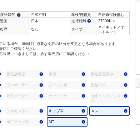
度登録年
年式不明
車検/自賠責
自賠責保険無し
造国
日本
走行距離
27000Km
ネイキッド／オー
復歴
なし
タイプ
ルドルック
ている場合、運転時に必要な免許の区分が変更となる場合があります。
売店にご確認ください。
応状況につきましては、必ず販売店にご確認ください。
販売店保証
整備
構造変更済み
ワンオーナー
ノーマル車
逆輸入車
社外メーター
オーディオ
セキュリティシステ
ム
フルカスタム
キャブ車
４スト
ボアアップ車
MT