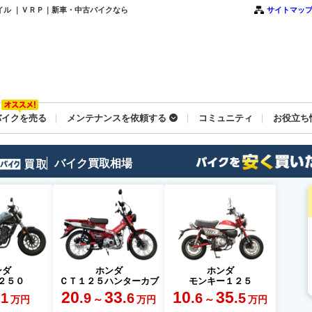
タイル ｜ＶＲＰ｜新車・中古バイクなら
サイトマッ
バイクを売る
メンテナンスを依頼する
コミュニティ
お役立ち
バイク買取相場
ンダ
ホンダ
ホンダ
２５０
ＣＴ１２５ハンターカブ
モンキー１２５
20
33
10
35
.1
.9
.6
.6
.5
～
～
万円
万円
万円