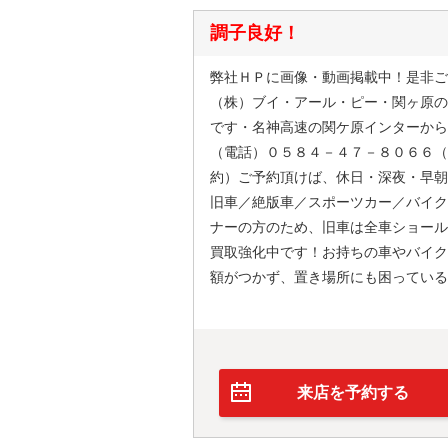
調子良好！
弊社ＨＰに画像・動画掲載中！是非ご
（株）ブイ・アール・ピー・関ヶ原の
です・名神高速の関ケ原インターから
（電話）０５８４－４７－８０６６（
約）ご予約頂けば、休日・深夜・早朝
旧車／絶版車／スポーツカー／バイク
ナーの方のため、旧車は全車ショール
買取強化中です！お持ちの車やバイク
額がつかず、置き場所にも困っている
来店を予約する