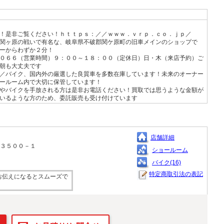
！是非ご覧ください！ｈｔｔｐｓ：／／ｗｗｗ．ｖｒｐ．ｃｏ．ｊｐ／
関ヶ原の戦いで有名な、岐阜県不破郡関ケ原町の旧車メインのショップで
ーからわずか２分！
０６６（営業時間）９：００～１８：００（定休日）日・木（来店予約）ご
朝も大丈夫です
／バイク、国内外の厳選した良質車を多数在庫しています！未来のオーナー
ールーム内で大切に保管しています！
やバイクを手放される方は是非お電話ください！買取では思うような金額が
いるような方のため、委託販売も受け付けています
店舗詳細
原３５００－１
ショールーム
バイク(16)
特定商取引法の表記
お伝えになるとスムーズで