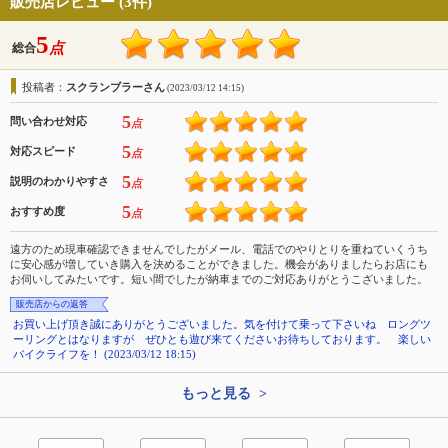
販売店レビュー (3件)
5
点
総合
投稿者：
スクランブラーさん
(2023/03/12 14:15)
5
問い合わせ対応
点
5
対応スピード
点
5
説明のわかりやすさ
点
5
おすすめ度
点
遠方のため現車確認できませんでしたがメール、電話でのやりとりを重ねていくうち
に安心感が増していき購入を決めることができました。機会がありましたらお店にも
お伺いしてみたいです。短い間でしたが納車までのご対応ありがとうこざいました。
販売店からの返答
お買い上げ頂き誠にありがとうございました。気を付けて乗って下さいね ロングツ
ーリングとはなりますが ぜひとも遊び来てくださいお待ちしております。 楽しい
バイクライフを！ (2023/03/12 18:15)
もっと見る >