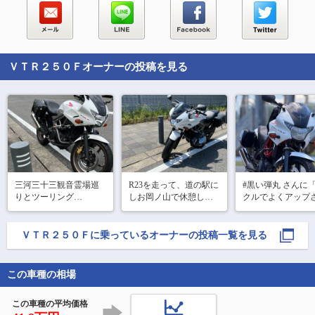
ＶＴＲ２５０Ｆ
オーナーの投稿を見る
三河三十三観音霊場巡
R23を走って、道の駅に
#黒い弾丸 さんに
りとツーリング

しお岡ノ山で休憩し
クルでよくアップ
てる場所」という
て、恵比寿ビーチ🏖️へ
R23を走って、道の駅 
来てみました😊な
行ってきました

にしお岡ノ山で休憩し
カッコいいけど、
ＶＴＲ２５０Ｆ
に乗っているオーナーの投稿一覧を見る
帰りは知多半島の佐布
て、西尾市にある西山
イメージは写真で
里池ふれあい公園で休
浄土宗 徳林寺へ参拝し
わり難いですね。
憩して帰ってきました

てきました

現場で見てくださ
もう、メッシュジャケ
この車種の相場
その後、ワイキキビー
チ🏖️に立ち寄り少し休
この車種の平均価格
憩して、知多半島の常