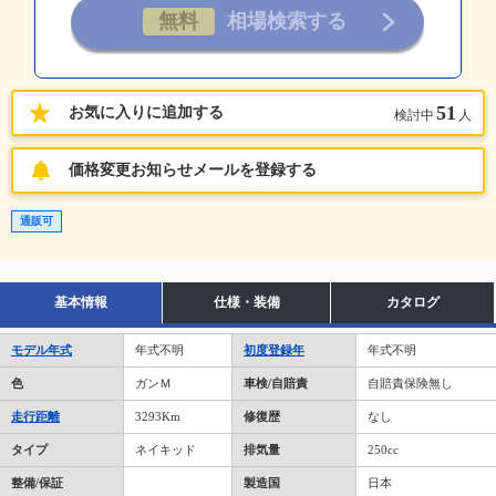
51
お気に入りに追加する
検討中
人
価格変更お知らせメールを登録する
通販可
基本情報
仕様・装備
カタログ
モデル年式
年式不明
初度登録年
年式不明
色
ガンＭ
車検/自賠責
自賠責保険無し
走行距離
3293Km
修復歴
なし
タイプ
ネイキッド
排気量
250cc
整備/保証
製造国
日本