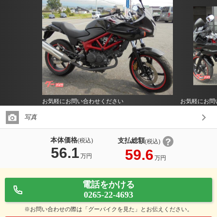
お気軽にお問い合わせください
お気軽にお問
写真
本体価格
支払総額
(税込)
(税込)
56.1
59.6
万円
万円
電話をかける
0265-22-4693
※お問い合わせの際は「グーバイクを見た」とお伝えください。