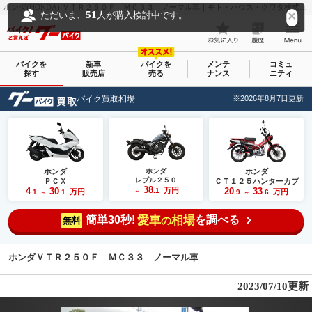
ホンダ(HONDA) ＶＴＲ２５０Ｆ ＭＣ３３ ノーマル車｜モト・ハウス・クワタ株式会社｜新車・中古バイクなら【グーバイク(GooBike)】
51
ただいま、
人が購入検討中です。
バイクを
新車
バイクを
メンテ
コミュ
探す
販売店
売る
ナンス
ニティ
バイク買取相場
※2026年8月7日更新
ホンダ
ホンダ
ホンダ
レブル２５０
ＰＣＸ
ＣＴ１２５ハンターカブ
38
4
30
万円
20
33
.1
万円
万円
.1
.1
～
.9
.6
～
～
簡単30秒!
愛車
相場
を調べる
の
無料
ホンダＶＴＲ２５０Ｆ ＭＣ３３ ノーマル車
2023/07/10更新