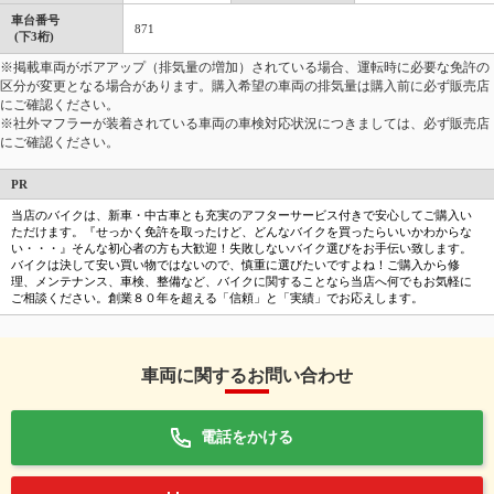
車台番号
871
(下3桁)
※掲載車両がボアアップ（排気量の増加）されている場合、運転時に必要な免許の
区分が変更となる場合があります。購入希望の車両の排気量は購入前に必ず販売店
にご確認ください。
※社外マフラーが装着されている車両の車検対応状況につきましては、必ず販売店
にご確認ください。
PR
当店のバイクは、新車・中古車とも充実のアフターサービス付きで安心してご購入い
ただけます。『せっかく免許を取ったけど、どんなバイクを買ったらいいかわからな
い・・・』そんな初心者の方も大歓迎！失敗しないバイク選びをお手伝い致します。
バイクは決して安い買い物ではないので、慎重に選びたいですよね！ご購入から修
理、メンテナンス、車検、整備など、バイクに関することなら当店へ何でもお気軽に
ご相談ください。創業８０年を超える「信頼」と「実績」でお応えします。
車両に関するお問い合わせ
電話をかける